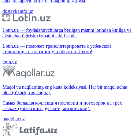
еды, лекарств, книг и товаров для дома.
dostavkainfo.uz
Lotin.uz — foydalanuvchilarga berilgan matnni lotindan kirillga va
aksincha o‘girish xizmatini taklif etadi.
Lotin.uz — поможет транслитерировать с узбекской
кириллицы на латиницу и обратно. Легко!
lotin.uz
Maqol va naqllarning eng katta kolleksiyasi. Har bir maqol uchta
tilda (o‘zbek, rus, ingliz).
Самая большая коллекция пословиц и поговорок на трёх
языках (узбекский, русский, английский).
maqollar.uz