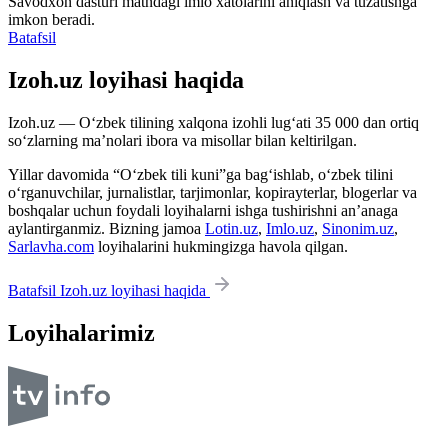
Savodxon dasturi matndagi imlo xatolarini aniqlash va tuzatishga
imkon beradi.
Batafsil
Izoh.uz loyihasi haqida
Izoh.uz — O‘zbek tilining xalqona izohli lug‘ati 35 000 dan ortiq
so‘zlarning ma’nolari ibora va misollar bilan keltirilgan.
Yillar davomida “O‘zbek tili kuni”ga bag‘ishlab, o‘zbek tilini
o‘rganuvchilar, jurnalistlar, tarjimonlar, kopirayterlar, blogerlar va
boshqalar uchun foydali loyihalarni ishga tushirishni an’anaga
aylantirganmiz. Bizning jamoa
Lotin.uz
,
Imlo.uz
,
Sinonim.uz
,
Sarlavha.com
loyihalarini hukmingizga havola qilgan.
Batafsil Izoh.uz loyihasi haqida
Loyihalarimiz