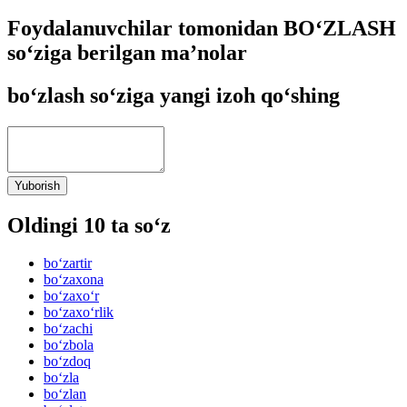
Foydalanuvchilar tomonidan BO‘ZLASH
so‘ziga berilgan ma’nolar
bo‘zlash so‘ziga yangi izoh qo‘shing
Yuborish
Oldingi 10 ta so‘z
bo‘zartir
bo‘zaxona
bo‘zaxo‘r
bo‘zaxo‘rlik
bo‘zachi
bo‘zbola
bo‘zdoq
bo‘zla
bo‘zlan