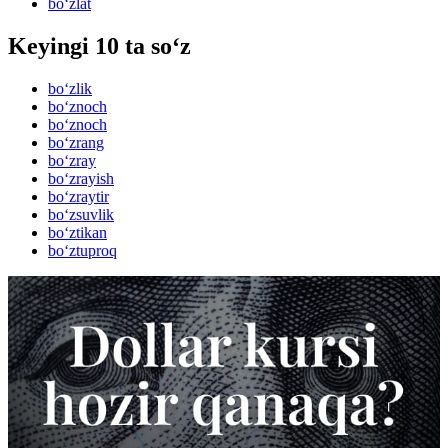
bo‘zlat
Keyingi 10 ta so‘z
bo‘zlik
bo‘znoch
bo‘znoch
bo‘zrang
bo‘zray
bo‘zrayish
bo‘zraytir
bo‘zsuvlik
bo‘ztikan
bo‘ztuproq