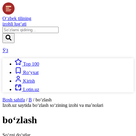
O‘zbek tilining
izohli lug‘ati
ЎЗ
Top 100
Ro‘yxat
Kirish
Lotin.uz
Bosh sahifa
/
B
/
bo‘zlash
Izoh.uz
saytida
bo‘zlash
so‘zining izohi va ma’nolari
bo‘zlash
So‘zni do‘stlar