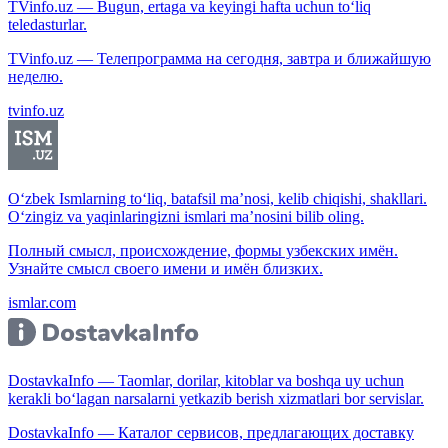
TVinfo.uz — Bugun, ertaga va keyingi hafta uchun to‘liq
teledasturlar.
TVinfo.uz — Телепрограмма на сегодня, завтра и ближайшую
неделю.
tvinfo.uz
O‘zbek Ismlarning to‘liq, batafsil ma’nosi, kelib chiqishi, shakllari.
O‘zingiz va yaqinlaringizni ismlari ma’nosini bilib oling.
Полный смысл, происхождение, формы узбекских имён.
Узнайте смысл своего имени и имён близких.
ismlar.com
DostavkaInfo — Taomlar, dorilar, kitoblar va boshqa uy uchun
kerakli bo‘lagan narsalarni yetkazib berish xizmatlari bor servislar.
DostavkaInfo — Каталог сервисов, предлагающих доставку