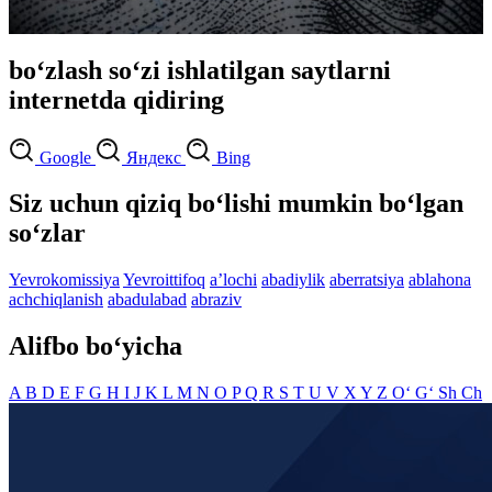
bo‘zlash so‘zi ishlatilgan saytlarni
internetda qidiring
Google
Яндекс
Bing
Siz uchun qiziq bo‘lishi mumkin bo‘lgan
so‘zlar
Yevrokomissiya
Yevroittifoq
aʼlochi
abadiylik
aberratsiya
ablahona
achchiqlanish
abadulabad
abraziv
Alifbo bo‘yicha
A
B
D
E
F
G
H
I
J
K
L
M
N
O
P
Q
R
S
T
U
V
X
Y
Z
O‘
G‘
Sh
Ch