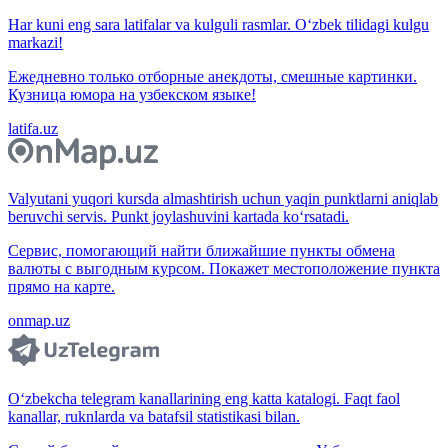
Har kuni eng sara latifalar va kulguli rasmlar. O‘zbek tilidagi kulgu
markazi!
Ежедневно только отборные анекдоты, смешные картинки.
Кузница юмора на узбекском языке!
latifa.uz
Valyutani yuqori kursda almashtirish uchun yaqin punktlarni aniqlab
beruvchi servis. Punkt joylashuvini kartada ko‘rsatadi.
Сервис, помогающий найти ближайшие пункты обмена
валюты с выгодным курсом. Покажет местоположение пункта
прямо на карте.
onmap.uz
O‘zbekcha telegram kanallarining eng katta katalogi. Faqt faol
kanallar, ruknlarda va batafsil statistikasi bilan.