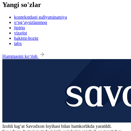
Yangi so'zlar
kontekstdagi gallyutsinatsiya
o‘ng‘aysizlanmoq
jipiriq
vizajist
hakimi-hoziq
tabx
Hammasini ko‘rish
Izohli lugʻat
Savodxon
loyihasi bilan hamkorlikda yaratildi.