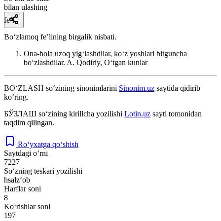
bilan ulashing
fe’l
Boʻzlamoq feʼlining birgalik nisbati.
Ona-bola uzoq yigʻlashdilar, koʻz yoshlari bitguncha
boʻzlashdilar.
A. Qodiriy, Oʻtgan kunlar
BO‘ZLASH
so‘zining sinonimlarini
Sinonim.uz
saytida qidirib
ko‘ring.
БЎЗЛАШ
so‘zining kirillcha yozilishi
Lotin.uz
sayti tomonidan
taqdim qilingan.
Ro‘yxatga qo‘shish
Saytdagi o‘rni
7227
So‘zning teskari yozilishi
hsalz‘ob
Harflar soni
8
Ko‘rishlar soni
197