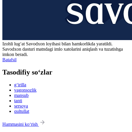
Izohli lugʻat
Savodxon
loyihasi bilan hamkorlikda yaratildi.
Savodxon dasturi matndagi imlo xatolarini aniqlash va tuzatishga
imkon beradi.
Batafsil
Tasodifiy so‘zlar
g‘irilla
vagonsozlik
mansub
tanti
sersoya
qultullat
Hammasini ko‘rish