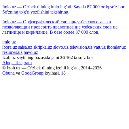
Imlo.uz — O'zbek tilining imlo lug'ati. Saytda 87 000 ortiq so'z bor.
So'zning to'g'ri yozilishini tekshiring.
Imlo.uz — Орфографический словарь узбекского языка
позволяющий проверить правописание узбекских слов на
латинице и кириллице. В базе более 87 000 слов.
imlo.uz
ibora.uz
salsa.uz
skripka.uz
slovo.uz
television.uz
vatt.uz
iboralar.uz
resumes.uz
havo.uz
Izoh.uz saytining bazasida jami
36 162
ta so‘z bor
Aloqa
Telegram
© Izoh.uz — O‘zbek tilining izohli lug‘ati, 2014–2026
Obuna
va
GoodGroup
loyihasi.
18+