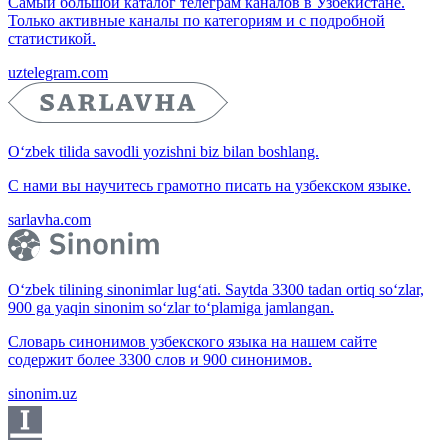
Самый большой каталог телеграм каналов в Узбекистане.
Только активные каналы по категориям и с подробной
статистикой.
uztelegram.com
O‘zbek tilida savodli yozishni biz bilan boshlang.
С нами вы научитесь грамотно писать на узбекском языке.
sarlavha.com
O‘zbek tilining sinonimlar lug‘ati. Saytda 3300 tadan ortiq so‘zlar,
900 ga yaqin sinonim so‘zlar to‘plamiga jamlangan.
Словарь синонимов узбекского языка на нашем сайте
содержит более 3300 слов и 900 синонимов.
sinonim.uz