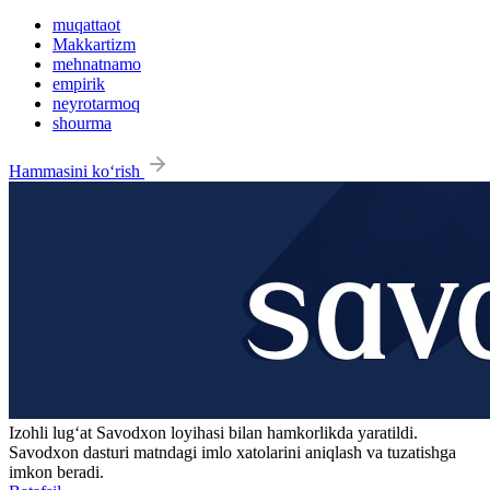
muqattaot
Makkartizm
mehnatnamo
empirik
neyrotarmoq
shourma
Hammasini ko‘rish
Izohli lugʻat
Savodxon
loyihasi bilan hamkorlikda yaratildi.
Savodxon dasturi matndagi imlo xatolarini aniqlash va tuzatishga
imkon beradi.