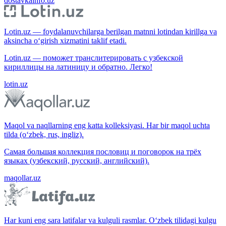
dostavkainfo.uz
Lotin.uz — foydalanuvchilarga berilgan matnni lotindan kirillga va
aksincha o‘girish xizmatini taklif etadi.
Lotin.uz — поможет транслитерировать с узбекской
кириллицы на латиницу и обратно. Легко!
lotin.uz
Maqol va naqllarning eng katta kolleksiyasi. Har bir maqol uchta
tilda (o‘zbek, rus, ingliz).
Самая большая коллекция пословиц и поговорок на трёх
языках (узбекский, русский, английский).
maqollar.uz
Har kuni eng sara latifalar va kulguli rasmlar. O‘zbek tilidagi kulgu