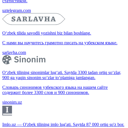
статистикой.
uztelegram.com
O‘zbek tilida savodli yozishni biz bilan boshlang.
С нами вы научитесь грамотно писать на узбекском языке.
sarlavha.com
O‘zbek tilining sinonimlar lug‘ati. Saytda 3300 tadan ortiq so‘zlar,
900 ga yaqin sinonim so‘zlar to‘plamiga jamlangan.
Словарь синонимов узбекского языка на нашем сайте
содержит более 3300 слов и 900 синонимов.
sinonim.uz
Imlo.uz — O'zbek tilining imlo lug'ati. Saytda 87 000 ortiq so'z bor.