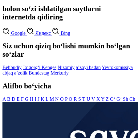
bolon so‘zi ishlatilgan saytlarni
internetda qidiring
Google
Яндекс
Bing
Siz uchun qiziq bo‘lishi mumkin bo‘lgan
so‘zlar
Behbudiy
Jo‘qorg‘i Kenges
Nizomiy
aʼzoyi badan
Yevrokomissiya
abjaq
aʼzolik
Bundestag
Merkuriy
Alifbo bo‘yicha
A
B
D
E
F
G
H
I
J
K
L
M
N
O
P
Q
R
S
T
U
V
X
Y
Z
O‘
G‘
Sh
Ch