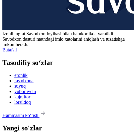
Izohli lugʻat
Savodxon
loyihasi bilan hamkorlikda yaratildi.
Savodxon dasturi matndagi imlo xatolarini aniqlash va tuzatishga
imkon beradi.
Batafsil
Tasodifiy so‘zlar
eronlik
rasadxona
suyuq
yuboruvchi
kajraftor
lorsildoq
Hammasini ko‘rish
Yangi so'zlar