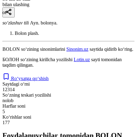
bilan ulashing
ot
so‘zlashuv tili
Ayn. bolonya.
Bolon plash.
BOLON
so‘zining sinonimlarini
Sinonim.uz
saytida qidirib ko‘ring.
БОЛОН
so‘zining kirillcha yozilishi
Lotin.uz
sayti tomonidan
taqdim qilingan.
Ro‘yxatga qo‘shish
Saytdagi o‘rni
12314
So‘zning teskari yozilishi
nolob
Harflar soni
5
Ko‘rishlar soni
177
Foydalanuvchilar tomonidan BOLON