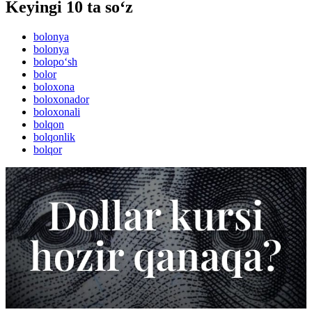
Keyingi 10 ta so‘z
bolonya
bolonya
bolopo‘sh
bolor
boloxona
boloxonador
boloxonali
bolqon
bolqonlik
bolqor