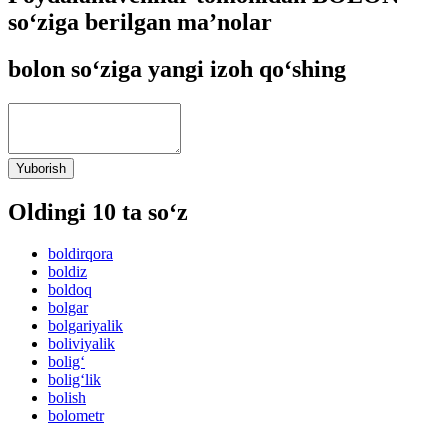
so‘ziga berilgan ma’nolar
bolon so‘ziga yangi izoh qo‘shing
Yuborish
Oldingi 10 ta so‘z
boldirqora
boldiz
boldoq
bolgar
bolgariyalik
boliviyalik
bolig‘
bolig‘lik
bolish
bolometr