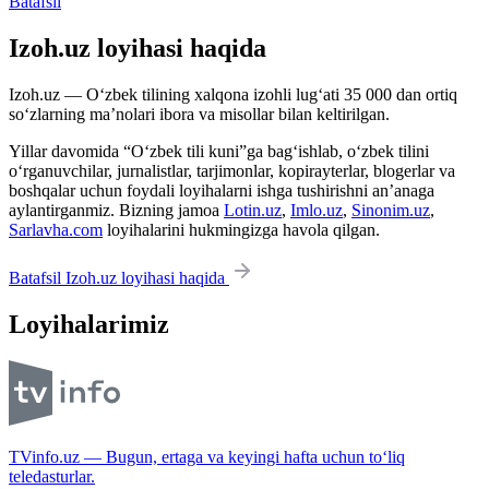
Batafsil
Izoh.uz loyihasi haqida
Izoh.uz — O‘zbek tilining xalqona izohli lug‘ati 35 000 dan ortiq
so‘zlarning ma’nolari ibora va misollar bilan keltirilgan.
Yillar davomida “O‘zbek tili kuni”ga bag‘ishlab, o‘zbek tilini
o‘rganuvchilar, jurnalistlar, tarjimonlar, kopirayterlar, blogerlar va
boshqalar uchun foydali loyihalarni ishga tushirishni an’anaga
aylantirganmiz. Bizning jamoa
Lotin.uz
,
Imlo.uz
,
Sinonim.uz
,
Sarlavha.com
loyihalarini hukmingizga havola qilgan.
Batafsil Izoh.uz loyihasi haqida
Loyihalarimiz
TVinfo.uz — Bugun, ertaga va keyingi hafta uchun to‘liq
teledasturlar.