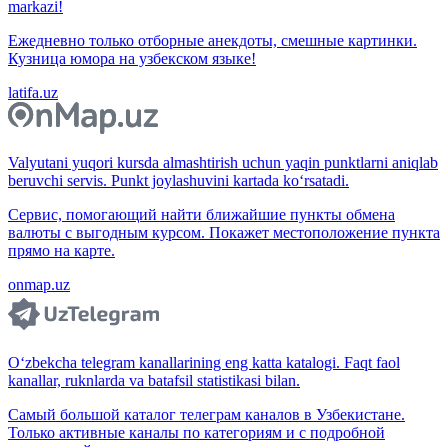
markazi!
Ежедневно только отборные анекдоты, смешные картинки.
Кузница юмора на узбекском языке!
latifa.uz
Valyutani yuqori kursda almashtirish uchun yaqin punktlarni aniqlab
beruvchi servis. Punkt joylashuvini kartada ko‘rsatadi.
Сервис, помогающий найти ближайшие пункты обмена
валюты с выгодным курсом. Покажет местоположение пункта
прямо на карте.
onmap.uz
O‘zbekcha telegram kanallarining eng katta katalogi. Faqt faol
kanallar, ruknlarda va batafsil statistikasi bilan.
Самый большой каталог телеграм каналов в Узбекистане.
Только активные каналы по категориям и с подробной