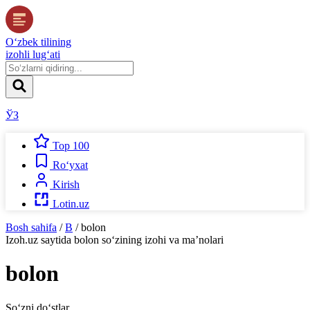
O‘zbek tilining
izohli lug‘ati
ЎЗ
Top 100
Ro‘yxat
Kirish
Lotin.uz
Bosh sahifa
/
B
/
bolon
Izoh.uz
saytida
bolon
so‘zining izohi va ma’nolari
bolon
So‘zni do‘stlar