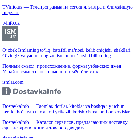
TVinfo.uz — Телепрограмма на сегодня, завтра и ближайшую
неделю.
tvinfo.uz
O‘zbek Ismlarning to‘liq, batafsil ma’nosi, kelib chiqishi, shakllari.
O‘zingiz va yaqinlaringizni ismlari ma’nosini bilib oling.
Полный смысл, происхождение, формы узбекских имён.
Узнайте смысл своего имени и имён близких.
ismlar.com
DostavkaInfo — Taomlar, dorilar, kitoblar va boshqa uy uchun
kerakli bo‘lagan narsalarni yetkazib berish xizmatlari bor servislar.
DostavkaInfo — Каталог сервисов, предлагающих доставку
еды, лекарств, книг и товаров для дома.