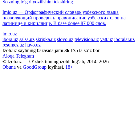
So'zning to'g'ri yozilishini tekshiring.
Imlo.uz — Орфографический словарь узбекского языка
позволяющий проверить правописание узбекских слов на
латинице и кириллице. В базе более 87 000 слов.
imlo.uz
ibora.uz
salsa.uz
skripka.uz
slovo.uz
television.uz
vatt.uz
iboralar.uz
resumes.uz
havo.uz
Izoh.uz saytining bazasida jami
36 175
ta so‘z bor
Aloqa
Telegram
© Izoh.uz — O‘zbek tilining izohli lug‘ati, 2014–2026
Obuna
va
GoodGroup
loyihasi.
18+