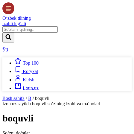
O‘zbek tilining
izohli lug‘ati
ЎЗ
Top 100
Ro‘yxat
Kirish
Lotin.uz
Bosh sahifa
/
B
/
boquvli
Izoh.uz
saytida
boquvli
so‘zining izohi va ma’nolari
boquvli
So‘zni do‘stlar