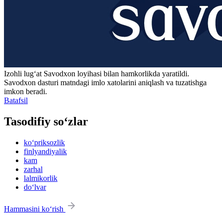
Izohli lugʻat
Savodxon
loyihasi bilan hamkorlikda yaratildi.
Savodxon dasturi matndagi imlo xatolarini aniqlash va tuzatishga
imkon beradi.
Batafsil
Tasodifiy so‘zlar
ko‘priksozlik
finlyandiyalik
kam
zarhal
lalmikorlik
do‘lvar
Hammasini ko‘rish