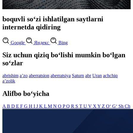
boquvli so‘zi ishlatilgan saytlarni
internetda qidiring
Google
Яндекс
Bing
Siz uchun qiziq bo‘lishi mumkin bo‘lgan
so‘zlar
abrishim
aʼzo
aberratsion
aberratsiya
Saturn
abr
Uran
achchiq
aʼzolik
Alifbo bo‘yicha
A
B
D
E
F
G
H
I
J
K
L
M
N
O
P
Q
R
S
T
U
V
X
Y
Z
O‘
G‘
Sh
Ch