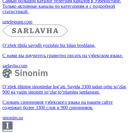
Самый большой каталог телеграм каналов в Узбекистане.
Только активные каналы по категориям и с подробной
статистикой.
uztelegram.com
O‘zbek tilida savodli yozishni biz bilan boshlang.
С нами вы научитесь грамотно писать на узбекском языке.
sarlavha.com
O‘zbek tilining sinonimlar lug‘ati. Saytda 3300 tadan ortiq so‘zlar,
900 ga yaqin sinonim so‘zlar to‘plamiga jamlangan.
Словарь синонимов узбекского языка на нашем сайте
содержит более 3300 слов и 900 синонимов.
sinonim.uz