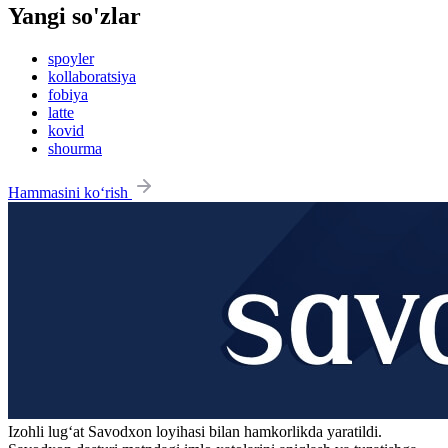
Yangi so'zlar
spoyler
kollaboratsiya
fobiya
latte
kovid
shourma
Hammasini ko‘rish
Izohli lugʻat
Savodxon
loyihasi bilan hamkorlikda yaratildi.