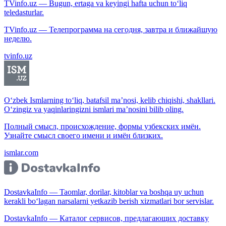
TVinfo.uz — Bugun, ertaga va keyingi hafta uchun to‘liq
teledasturlar.
TVinfo.uz — Телепрограмма на сегодня, завтра и ближайшую
неделю.
tvinfo.uz
O‘zbek Ismlarning to‘liq, batafsil ma’nosi, kelib chiqishi, shakllari.
O‘zingiz va yaqinlaringizni ismlari ma’nosini bilib oling.
Полный смысл, происхождение, формы узбекских имён.
Узнайте смысл своего имени и имён близких.
ismlar.com
DostavkaInfo — Taomlar, dorilar, kitoblar va boshqa uy uchun
kerakli bo‘lagan narsalarni yetkazib berish xizmatlari bor servislar.
DostavkaInfo — Каталог сервисов, предлагающих доставку