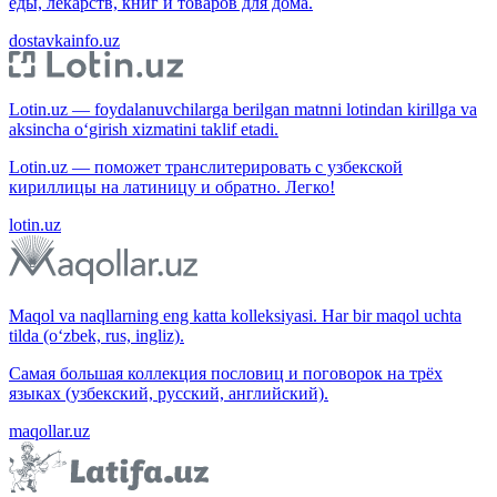
еды, лекарств, книг и товаров для дома.
dostavkainfo.uz
Lotin.uz — foydalanuvchilarga berilgan matnni lotindan kirillga va
aksincha o‘girish xizmatini taklif etadi.
Lotin.uz — поможет транслитерировать с узбекской
кириллицы на латиницу и обратно. Легко!
lotin.uz
Maqol va naqllarning eng katta kolleksiyasi. Har bir maqol uchta
tilda (o‘zbek, rus, ingliz).
Самая большая коллекция пословиц и поговорок на трёх
языках (узбекский, русский, английский).
maqollar.uz