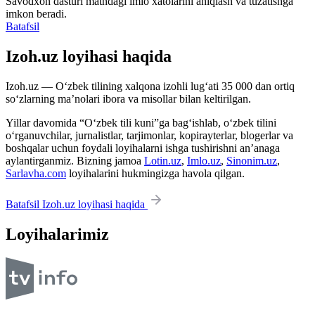
Savodxon dasturi matndagi imlo xatolarini aniqlash va tuzatishga
imkon beradi.
Batafsil
Izoh.uz loyihasi haqida
Izoh.uz — O‘zbek tilining xalqona izohli lug‘ati 35 000 dan ortiq
so‘zlarning ma’nolari ibora va misollar bilan keltirilgan.
Yillar davomida “O‘zbek tili kuni”ga bag‘ishlab, o‘zbek tilini
o‘rganuvchilar, jurnalistlar, tarjimonlar, kopirayterlar, blogerlar va
boshqalar uchun foydali loyihalarni ishga tushirishni an’anaga
aylantirganmiz. Bizning jamoa
Lotin.uz
,
Imlo.uz
,
Sinonim.uz
,
Sarlavha.com
loyihalarini hukmingizga havola qilgan.
Batafsil Izoh.uz loyihasi haqida
Loyihalarimiz