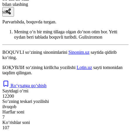
bilan ulashing
sifat
Parvarishda, boquvda turgan.
Mening oʻn bir ming tillaga olgan doʻnon otim bor. Yetti
oydan beri tablada boquvli turibdi.
Gulixiromon
BOQUVLI
so‘zining sinonimlarini
Sinonim.uz
saytida qidirib
ko‘ring.
БОҚУВЛИ
so‘zining kirillcha yozilishi
Lotin.uz
sayti tomonidan
taqdim qilingan.
Ro‘yxatga qo‘shish
Saytdagi o‘rni
12200
So‘zning teskari yozilishi
ilvuqob
Harflar soni
7
Ko‘rishlar soni
107