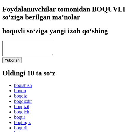
Foydalanuvchilar tomonidan BOQUVLI
so‘ziga berilgan ma’nolar
boquvli so‘ziga yangi izoh qo‘shing
Yuborish
Oldingi 10 ta so‘z
boqishish
boqon
boqqiz
boqqizdir
boqqizil
boqqich
boqtir
boqtirgiz
boqtiril