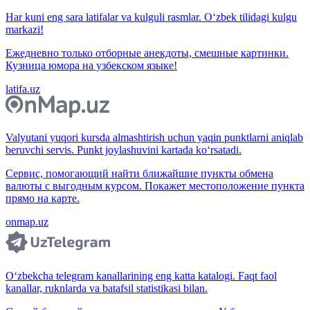
Har kuni eng sara latifalar va kulguli rasmlar. O‘zbek tilidagi kulgu
markazi!
Ежедневно только отборные анекдоты, смешные картинки.
Кузница юмора на узбекском языке!
latifa.uz
Valyutani yuqori kursda almashtirish uchun yaqin punktlarni aniqlab
beruvchi servis. Punkt joylashuvini kartada ko‘rsatadi.
Сервис, помогающий найти ближайшие пункты обмена
валюты с выгодным курсом. Покажет местоположение пункта
прямо на карте.
onmap.uz
O‘zbekcha telegram kanallarining eng katta katalogi. Faqt faol
kanallar, ruknlarda va batafsil statistikasi bilan.