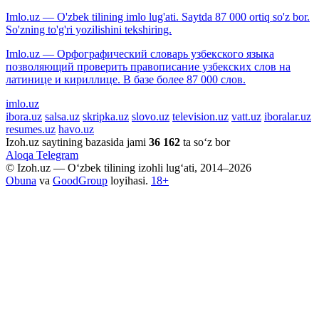
Imlo.uz — O'zbek tilining imlo lug'ati. Saytda 87 000 ortiq so'z bor.
So'zning to'g'ri yozilishini tekshiring.
Imlo.uz — Орфографический словарь узбекского языка
позволяющий проверить правописание узбекских слов на
латинице и кириллице. В базе более 87 000 слов.
imlo.uz
ibora.uz
salsa.uz
skripka.uz
slovo.uz
television.uz
vatt.uz
iboralar.uz
resumes.uz
havo.uz
Izoh.uz saytining bazasida jami
36 162
ta so‘z bor
Aloqa
Telegram
© Izoh.uz — O‘zbek tilining izohli lug‘ati, 2014–2026
Obuna
va
GoodGroup
loyihasi.
18+