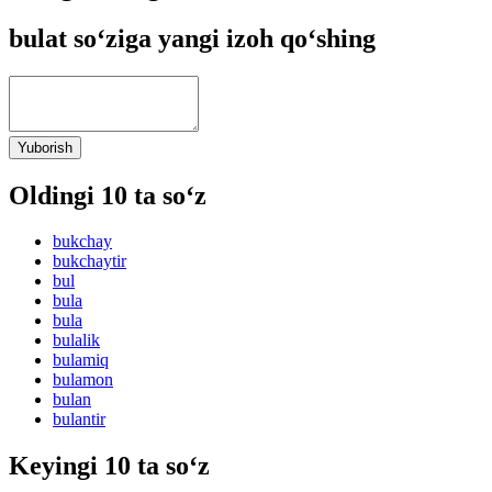
bulat so‘ziga yangi izoh qo‘shing
Yuborish
Oldingi 10 ta so‘z
bukchay
bukchaytir
bul
bula
bula
bulalik
bulamiq
bulamon
bulan
bulantir
Keyingi 10 ta so‘z