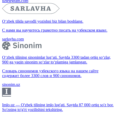
uztelegram.com
O‘zbek tilida savodli yozishni biz bilan boshlang.
С нами вы научитесь грамотно писать на узбекском языке.
sarlavha.com
O‘zbek tilining sinonimlar lug‘ati. Saytda 3300 tadan ortiq so‘zlar,
900 ga yaqin sinonim so‘zlar to‘plamiga jamlangan.
Словарь синонимов узбекского языка на нашем сайте
содержит более 3300 слов и 900 синонимов.
sinonim.uz
Imlo.uz — O'zbek tilining imlo lug'ati. Saytda 87 000 ortiq so'z bor.
So'zning to'g'ri yozilishini tekshiring.