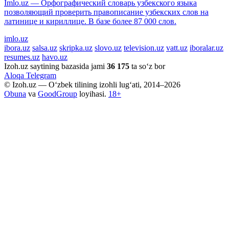
Imlo.uz — Орфографический словарь узбекского языка
позволяющий проверить правописание узбекских слов на
латинице и кириллице. В базе более 87 000 слов.
imlo.uz
ibora.uz
salsa.uz
skripka.uz
slovo.uz
television.uz
vatt.uz
iboralar.uz
resumes.uz
havo.uz
Izoh.uz saytining bazasida jami
36 175
ta so‘z bor
Aloqa
Telegram
© Izoh.uz — O‘zbek tilining izohli lug‘ati, 2014–2026
Obuna
va
GoodGroup
loyihasi.
18+