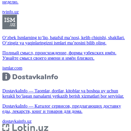
неделю.
tvinfo.uz
O‘zbek Ismlarning to‘liq, batafsil ma’nosi, kelib chiqishi, shakllari.
O‘zingiz va yaqinlaringizni ismlari ma’nosini bilib oling.
Полный смысл, происхождение, формы узбекских имён.
Узнайте смысл своего имени и имён близких.
ismlar.com
DostavkaInfo — Taomlar, dorilar, kitoblar va boshqa uy uchun
kerakli bo‘lagan narsalarni yetkazib berish xizmatlari bor servislar.
DostavkaInfo — Каталог сервисов, предлагающих доставку
еды, лекарств, книг и товаров для дома.
dostavkainfo.uz