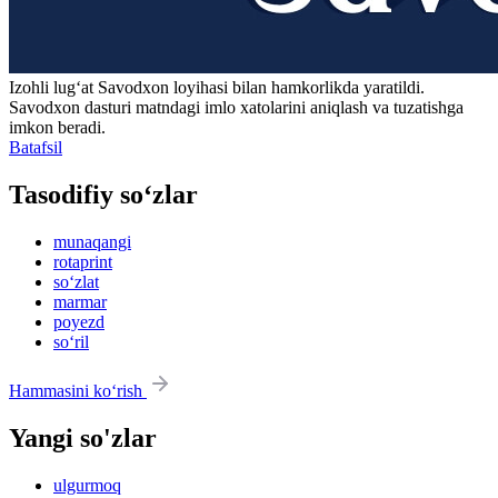
Izohli lugʻat
Savodxon
loyihasi bilan hamkorlikda yaratildi.
Savodxon dasturi matndagi imlo xatolarini aniqlash va tuzatishga
imkon beradi.
Batafsil
Tasodifiy so‘zlar
munaqangi
rotaprint
so‘zlat
marmar
poyezd
so‘ril
Hammasini ko‘rish
Yangi so'zlar
ulgurmoq