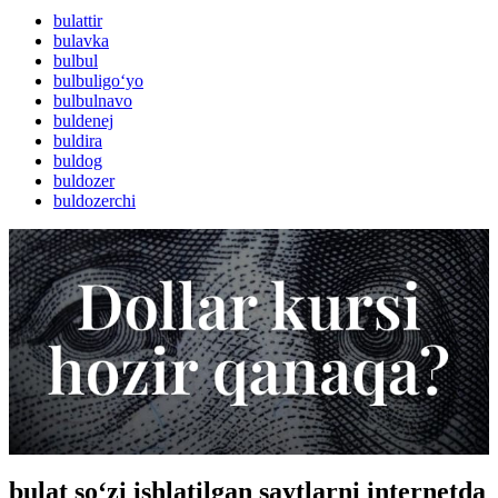
bulattir
bulavka
bulbul
bulbuligo‘yo
bulbulnavo
buldenej
buldira
buldog
buldozer
buldozerchi
bulat so‘zi ishlatilgan saytlarni internetda