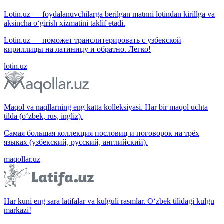
Lotin.uz — foydalanuvchilarga berilgan matnni lotindan kirillga va
aksincha o‘girish xizmatini taklif etadi.
Lotin.uz — поможет транслитерировать с узбекской
кириллицы на латиницу и обратно. Легко!
lotin.uz
Maqol va naqllarning eng katta kolleksiyasi. Har bir maqol uchta
tilda (o‘zbek, rus, ingliz).
Самая большая коллекция пословиц и поговорок на трёх
языках (узбекский, русский, английский).
maqollar.uz
Har kuni eng sara latifalar va kulguli rasmlar. O‘zbek tilidagi kulgu
markazi!