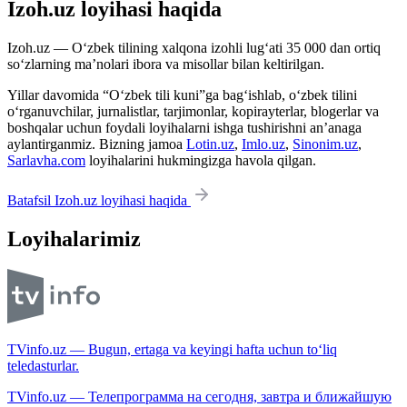
Izoh.uz loyihasi haqida
Izoh.uz — O‘zbek tilining xalqona izohli lug‘ati 35 000 dan ortiq
so‘zlarning ma’nolari ibora va misollar bilan keltirilgan.
Yillar davomida “O‘zbek tili kuni”ga bag‘ishlab, o‘zbek tilini
o‘rganuvchilar, jurnalistlar, tarjimonlar, kopirayterlar, blogerlar va
boshqalar uchun foydali loyihalarni ishga tushirishni an’anaga
aylantirganmiz. Bizning jamoa
Lotin.uz
,
Imlo.uz
,
Sinonim.uz
,
Sarlavha.com
loyihalarini hukmingizga havola qilgan.
Batafsil Izoh.uz loyihasi haqida
Loyihalarimiz
TVinfo.uz — Bugun, ertaga va keyingi hafta uchun to‘liq
teledasturlar.
TVinfo.uz — Телепрограмма на сегодня, завтра и ближайшую