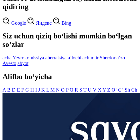
qidiring
Google
Яндекс
Bing
Siz uchun qiziq bo‘lishi mumkin bo‘lgan
so‘zlar
acha
Yevrokomissiya
aberratsiya
aʼlochi
achimtir
Sherdor
aʼzo
Avesto
abyot
Alifbo bo‘yicha
A
B
D
E
F
G
H
I
J
K
L
M
N
O
P
Q
R
S
T
U
V
X
Y
Z
O‘
G‘
Sh
Ch