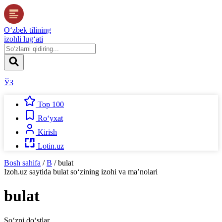
O‘zbek tilining
izohli lug‘ati
ЎЗ
Top 100
Ro‘yxat
Kirish
Lotin.uz
Bosh sahifa
/
B
/
bulat
Izoh.uz
saytida
bulat
so‘zining izohi va ma’nolari
bulat
So‘zni do‘stlar