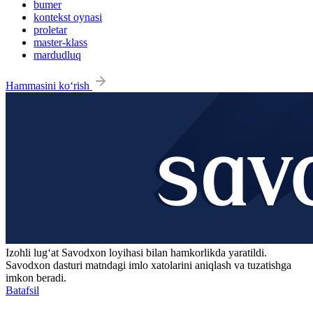
bumer
kontekst oynasi
proletar
master-klass
mardudluq
Hammasini ko‘rish
Izohli lugʻat
Savodxon
loyihasi bilan hamkorlikda yaratildi.
Savodxon dasturi matndagi imlo xatolarini aniqlash va tuzatishga
imkon beradi.
Batafsil