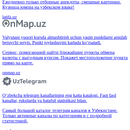
Ежедневно только отборные анекдоты, смешные картинки.
Кузница юмора на узбекском языке!
latifa.uz
Valyutani yuqori kursda almashtirish uchun yaqin punktlarni aniqlab
beruvchi servis. Punkt joylashuvini kartada ko‘rsatadi.
Сервис, помогающий найти ближайшие пункты обмена
валюты с выгодным курсом. Покажет местоположение пункта
прямо на карте.
onmap.uz
O‘zbekcha telegram kanallarining eng katta katalogi. Faqt faol
kanallar, ruknlarda va batafsil statistikasi bilan.
Самый большой каталог телеграм каналов в Узбекистане.
Только активные каналы по категориям и с подробной
статистикой.