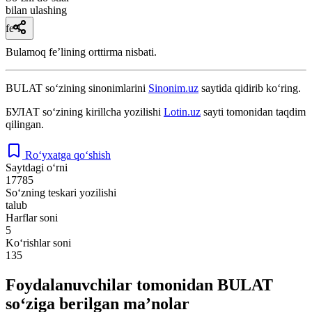
bilan ulashing
fe’l
Bulamoq feʼlining orttirma nisbati.
BULAT
so‘zining sinonimlarini
Sinonim.uz
saytida qidirib ko‘ring.
БУЛАТ
so‘zining kirillcha yozilishi
Lotin.uz
sayti tomonidan taqdim
qilingan.
Ro‘yxatga qo‘shish
Saytdagi o‘rni
17785
So‘zning teskari yozilishi
talub
Harflar soni
5
Ko‘rishlar soni
135
Foydalanuvchilar tomonidan BULAT
so‘ziga berilgan ma’nolar