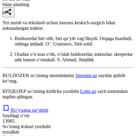
bilan ulashing
ot
Yer surish va tekislash uchun maxsus keskich-surgich bilan
uskunalangan traktor.
Buldozerlar biri olib, biri qoʻyib vagʻillaydi. Orqaga tisariladi,
oldinga intiladi.
Oʻ. Usmonov, Sirli sohil
Oradan oʻn kun oʻtib, oʻnlab buldozerlar, traktorlar, skreperlar
adir tomon oʻrmaladi.
S. Ahmad, Jimjitlik
BULDOZER
so‘zining sinonimlarini
Sinonim.uz
saytida qidirib
ko‘ring.
БУЛДОЗЕР
so‘zining kirillcha yozilishi
Lotin.uz
sayti tomonidan
taqdim qilingan.
Ro‘yxatga qo‘shish
Saytdagi o‘rni
13985
So‘zning teskari yozilishi
rezodlub