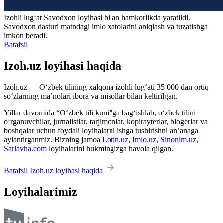
Izohli lugʻat
Savodxon
loyihasi bilan hamkorlikda yaratildi.
Savodxon dasturi matndagi imlo xatolarini aniqlash va tuzatishga
imkon beradi.
Batafsil
Izoh.uz loyihasi haqida
Izoh.uz — O‘zbek tilining xalqona izohli lug‘ati 35 000 dan ortiq
so‘zlarning ma’nolari ibora va misollar bilan keltirilgan.
Yillar davomida “O‘zbek tili kuni”ga bag‘ishlab, o‘zbek tilini
o‘rganuvchilar, jurnalistlar, tarjimonlar, kopirayterlar, blogerlar va
boshqalar uchun foydali loyihalarni ishga tushirishni an’anaga
aylantirganmiz. Bizning jamoa
Lotin.uz
,
Imlo.uz
,
Sinonim.uz
,
Sarlavha.com
loyihalarini hukmingizga havola qilgan.
Batafsil Izoh.uz loyihasi haqida
Loyihalarimiz