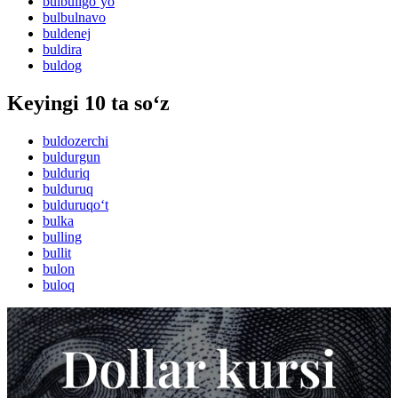
bulbuligo‘yo
bulbulnavo
buldenej
buldira
buldog
Keyingi 10 ta so‘z
buldozerchi
buldurgun
bulduriq
bulduruq
bulduruqo‘t
bulka
bulling
bullit
bulon
buloq