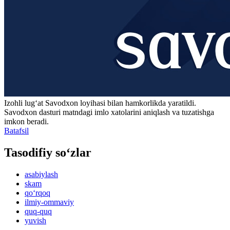
Izohli lugʻat
Savodxon
loyihasi bilan hamkorlikda yaratildi.
Savodxon dasturi matndagi imlo xatolarini aniqlash va tuzatishga
imkon beradi.
Batafsil
Tasodifiy so‘zlar
asabiylash
skam
qo‘rqoq
ilmiy-ommaviy
quq-quq
yuvish