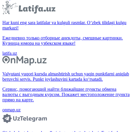
Har kuni eng sara latifalar va kulguli rasmlar. O‘zbek tilidagi kulgu
markazi!
Ежедневно только отборные анекдоты, смешные картинки.
Кузница юмора на узбекском языке!
latifa.uz
Valyutani yuqori kursda almashtirish uchun yaqin punktlarni aniqlab
beruvchi servis. Punkt joylashuvini kartada ko‘rsatadi.
Сервис, помогающий найти ближайшие пункты обмена
валюты с выгодным курсом. Покажет местоположение пункта
прямо на карте.
onmap.uz