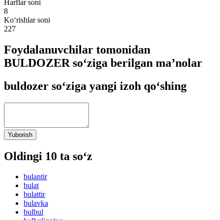
Harflar soni
8
Ko‘rishlar soni
227
Foydalanuvchilar tomonidan
BULDOZER so‘ziga berilgan ma’nolar
buldozer so‘ziga yangi izoh qo‘shing
Yuborish
Oldingi 10 ta so‘z
bulantir
bulat
bulattir
bulavka
bulbul