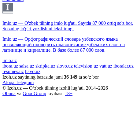
Imlo.uz — O'zbek tilining imlo lug'ati. Saytda 87 000 ortiq so'z bor.
So'zning to'g'ri yozilishini tekshiring.
Imlo.uz — Орфографический словарь узбекского языка
позволяющий проверить правописание узбекских слов на
латинице и кириллице. В базе более 87 000 слов.
imlo.uz
ibora.uz
salsa.uz
skripka.uz
slovo.uz
television.uz
vatt.uz
iboralar.uz
resumes.uz
havo.uz
Izoh.uz saytining bazasida jami
36 149
ta so‘z bor
Aloqa
Telegram
© Izoh.uz — O‘zbek tilining izohli lug‘ati, 2014–2026
Obuna
va
GoodGroup
loyihasi.
18+