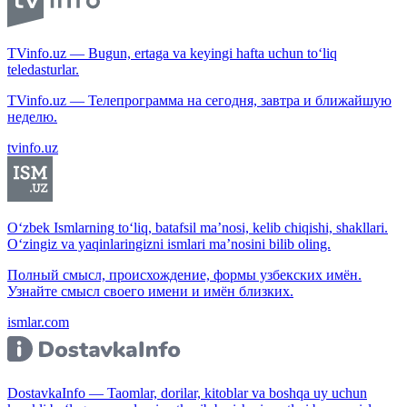
TVinfo.uz — Bugun, ertaga va keyingi hafta uchun to‘liq
teledasturlar.
TVinfo.uz — Телепрограмма на сегодня, завтра и ближайшую
неделю.
tvinfo.uz
O‘zbek Ismlarning to‘liq, batafsil ma’nosi, kelib chiqishi, shakllari.
O‘zingiz va yaqinlaringizni ismlari ma’nosini bilib oling.
Полный смысл, происхождение, формы узбекских имён.
Узнайте смысл своего имени и имён близких.
ismlar.com
DostavkaInfo — Taomlar, dorilar, kitoblar va boshqa uy uchun