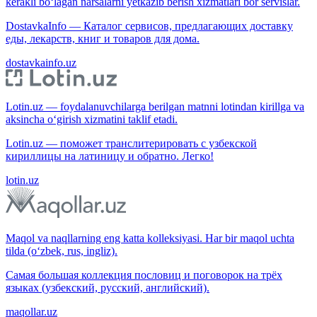
kerakli bo‘lagan narsalarni yetkazib berish xizmatlari bor servislar.
DostavkaInfo — Каталог сервисов, предлагающих доставку
еды, лекарств, книг и товаров для дома.
dostavkainfo.uz
Lotin.uz — foydalanuvchilarga berilgan matnni lotindan kirillga va
aksincha o‘girish xizmatini taklif etadi.
Lotin.uz — поможет транслитерировать с узбекской
кириллицы на латиницу и обратно. Легко!
lotin.uz
Maqol va naqllarning eng katta kolleksiyasi. Har bir maqol uchta
tilda (o‘zbek, rus, ingliz).
Самая большая коллекция пословиц и поговорок на трёх
языках (узбекский, русский, английский).
maqollar.uz