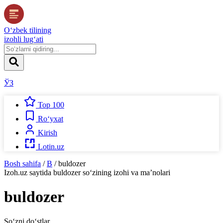
O‘zbek tilining
izohli lug‘ati
ЎЗ
Top 100
Ro‘yxat
Kirish
Lotin.uz
Bosh sahifa
/
B
/
buldozer
Izoh.uz
saytida
buldozer
so‘zining izohi va ma’nolari
buldozer
So‘zni do‘stlar