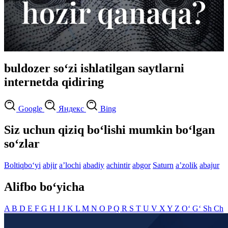
buldozer so‘zi ishlatilgan saytlarni
internetda qidiring
Google
Яндекс
Bing
Siz uchun qiziq bo‘lishi mumkin bo‘lgan
so‘zlar
Boltiqbo‘yi
abjir
aʼlochi
abadiy
achintir
abgor
Saturn
aʼzolik
abajur
Alifbo bo‘yicha
A
B
D
E
F
G
H
I
J
K
L
M
N
O
P
Q
R
S
T
U
V
X
Y
Z
O‘
G‘
Sh
Ch