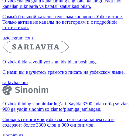
O‘zbekcha telegram kanallarining eng katta katalogi. Faqt faol
kanallar, ruknlarda va batafsil statistikasi bilan.
Самый большой каталог телеграм каналов в Узбекистане.
Только активные каналы по категориям и с подробной
статистикой.
uztelegram.com
O‘zbek tilida savodli yozishni biz bilan boshlang.
С нами вы научитесь грамотно писать на узбекском языке.
sarlavha.com
O‘zbek tilining sinonimlar lug‘ati. Saytda 3300 tadan ortiq so‘zlar,
900 ga yaqin sinonim so‘zlar to‘plamiga jamlangan.
Словарь синонимов узбекского языка на нашем сайте
содержит более 3300 слов и 900 синонимов.
sinonim.uz