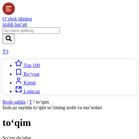
O‘zbek tilining
izohli lug‘ati
ЎЗ
Top 100
Ro‘yxat
Kirish
Lotin.uz
Bosh sahifa
/
T
/
to‘qim
Izoh.uz
saytida
to‘qim
so‘zining izohi va ma’nolari
to‘qim
So‘zni do‘stlar