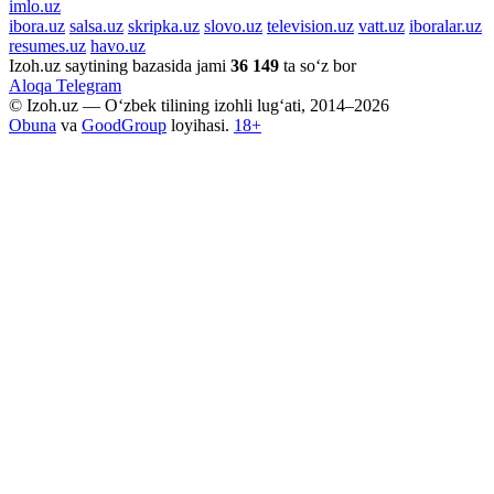
imlo.uz
ibora.uz
salsa.uz
skripka.uz
slovo.uz
television.uz
vatt.uz
iboralar.uz
resumes.uz
havo.uz
Izoh.uz saytining bazasida jami
36 149
ta so‘z bor
Aloqa
Telegram
© Izoh.uz — O‘zbek tilining izohli lug‘ati, 2014–2026
Obuna
va
GoodGroup
loyihasi.
18+