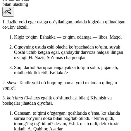
bilan ulashing
ot
1. Jazliq yoki egar ostiga qoʻyiladigan, odatda kigizdan qilinadigan
ot-ulov abzali.
Kigiz toʻqim. Eshakka — toʻqim, odamga — libos.
Maqol
Oqtoyning ustida eski olacha koʻrpachadan toʻqim, suyak
Qoshi uchib ketgan egar, qandaydir darvoza halqasi ilingan
uzangi.
H. Nazir, Soʻnmas chaqmoqlar
Soqi darhol Sariq samanga yakka toʻqim solib, juganlab,
minib chiqib ketdi.
Boʻtakoʻz
2.
sheva
Tandir yoki oʻchoqning namat yoki matodan qilingan
yopigʻi.
3.
koʻchma
(3-shaxs egalik qoʻshimchasi bilan) Kiyinish va
boshqalar jihatdan qiyofasi.
Qarasam, toʻqimi oʻzgargan: qoshlarida oʻsma, koʻzlarida
surma boʻynini doka bilan bogʻlab olibdi. “Nima qildi,
tomogʻing ogʻridimi? desam, Eshik qisib oldi, deb xir-xir
kuladi.
A. Qahhor, Asarlar