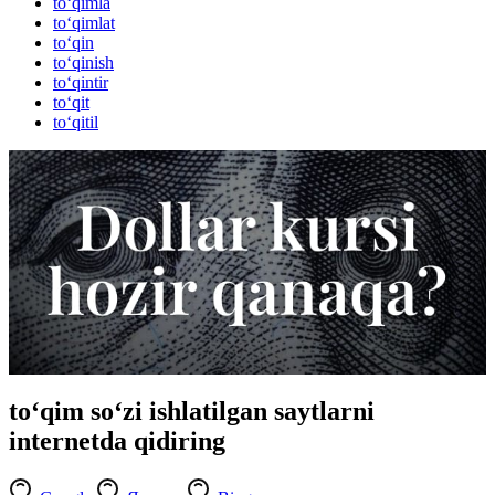
to‘qimla
to‘qimlat
to‘qin
to‘qinish
to‘qintir
to‘qit
to‘qitil
to‘qim so‘zi ishlatilgan saytlarni
internetda qidiring