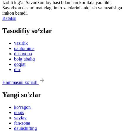
Izohli lugʻat
Savodxon
loyihasi bilan hamkorlikda yaratildi.
Savodxon dasturi matndagi imlo xatolarini aniqlash va tuzatishga
imkon beradi.
Batafsil
Tasodifiy so‘zlar
vazirlik
pantomima
dushxona
bolg‘abaliq
qoqlat
dirr
Hammasini ko‘rish
Yangi so'zlar
ko‘ragon
noqis
vayfay
fan-zona
daunshifting