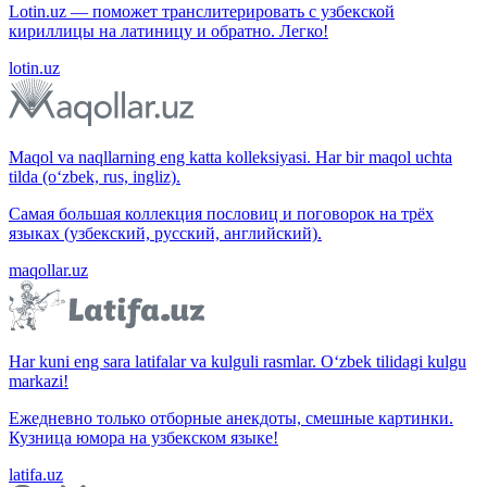
Lotin.uz — поможет транслитерировать с узбекской
кириллицы на латиницу и обратно. Легко!
lotin.uz
Maqol va naqllarning eng katta kolleksiyasi. Har bir maqol uchta
tilda (o‘zbek, rus, ingliz).
Самая большая коллекция пословиц и поговорок на трёх
языках (узбекский, русский, английский).
maqollar.uz
Har kuni eng sara latifalar va kulguli rasmlar. O‘zbek tilidagi kulgu
markazi!
Ежедневно только отборные анекдоты, смешные картинки.
Кузница юмора на узбекском языке!
latifa.uz