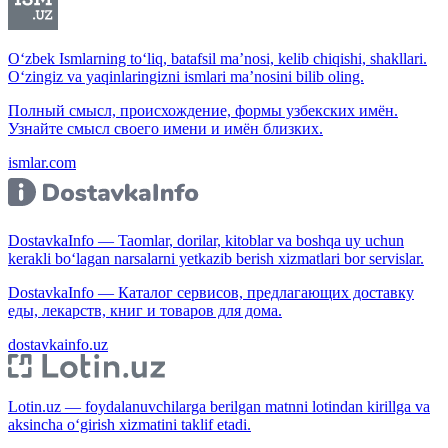
O‘zbek Ismlarning to‘liq, batafsil ma’nosi, kelib chiqishi, shakllari.
O‘zingiz va yaqinlaringizni ismlari ma’nosini bilib oling.
Полный смысл, происхождение, формы узбекских имён.
Узнайте смысл своего имени и имён близких.
ismlar.com
DostavkaInfo — Taomlar, dorilar, kitoblar va boshqa uy uchun
kerakli bo‘lagan narsalarni yetkazib berish xizmatlari bor servislar.
DostavkaInfo — Каталог сервисов, предлагающих доставку
еды, лекарств, книг и товаров для дома.
dostavkainfo.uz
Lotin.uz — foydalanuvchilarga berilgan matnni lotindan kirillga va
aksincha o‘girish xizmatini taklif etadi.