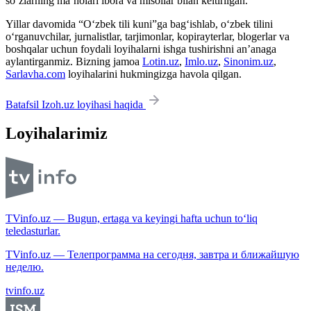
so‘zlarning ma’nolari ibora va misollar bilan keltirilgan.
Yillar davomida “O‘zbek tili kuni”ga bag‘ishlab, o‘zbek tilini
o‘rganuvchilar, jurnalistlar, tarjimonlar, kopirayterlar, blogerlar va
boshqalar uchun foydali loyihalarni ishga tushirishni an’anaga
aylantirganmiz. Bizning jamoa
Lotin.uz
,
Imlo.uz
,
Sinonim.uz
,
Sarlavha.com
loyihalarini hukmingizga havola qilgan.
Batafsil Izoh.uz loyihasi haqida
Loyihalarimiz
TVinfo.uz — Bugun, ertaga va keyingi hafta uchun to‘liq
teledasturlar.
TVinfo.uz — Телепрограмма на сегодня, завтра и ближайшую
неделю.
tvinfo.uz