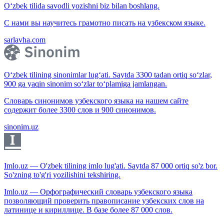
O‘zbek tilida savodli yozishni biz bilan boshlang.
С нами вы научитесь грамотно писать на узбекском языке.
sarlavha.com
O‘zbek tilining sinonimlar lug‘ati. Saytda 3300 tadan ortiq so‘zlar,
900 ga yaqin sinonim so‘zlar to‘plamiga jamlangan.
Словарь синонимов узбекского языка на нашем сайте
содержит более 3300 слов и 900 синонимов.
sinonim.uz
Imlo.uz — O'zbek tilining imlo lug'ati. Saytda 87 000 ortiq so'z bor.
So'zning to'g'ri yozilishini tekshiring.
Imlo.uz — Орфографический словарь узбекского языка
позволяющий проверить правописание узбекских слов на
латинице и кириллице. В базе более 87 000 слов.