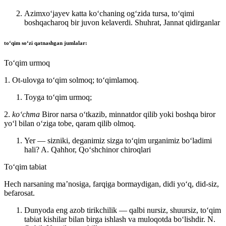
Azimxoʻjayev katta koʻchaning ogʻzida tursa, toʻqimi
boshqacharoq bir juvon kelaverdi.
Shuhrat, Jannat qidirganlar
to‘qim
soʻzi qatnashgan jumlalar:
Toʻqim urmoq
1. Ot-ulovga toʻqim solmoq; toʻqimlamoq.
Toyga toʻqim urmoq;
2.
koʻchma
Biror narsa oʻtkazib, minnatdor qilib yoki boshqa biror
yoʻl bilan oʻziga tobe, qaram qilib olmoq.
Yer — sizniki, deganimiz sizga toʻqim urganimiz boʻladimi
hali?
A. Qahhor, Qoʻshchinor chiroqlari
Toʻqim tabiat
Hech narsaning maʼnosiga, farqiga bormaydigan, didi yoʻq, did-siz,
befarosat.
Dunyoda eng azob tirikchilik — qalbi nursiz, shuursiz, toʻqim
tabiat kishilar bilan birga ishlash va muloqotda boʻlishdir.
N.