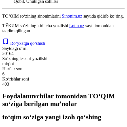
Qobil, Unutilgan sohillar
TO‘QIM
so‘zining sinonimlarini
Sinonim.uz
saytida qidirib ko‘ring.
ТЎҚИМ
so‘zining kirillcha yozilishi
Lotin.uz
sayti tomonidan
taqdim qilingan.
Ro‘yxatga qo‘shish
Saytdagi o‘rni
20164
So‘zning teskari yozilishi
miq‘ot
Harflar soni
6
Ko‘rishlar soni
403
Foydalanuvchilar tomonidan TO‘QIM
so‘ziga berilgan ma’nolar
to‘qim so‘ziga yangi izoh qo‘shing