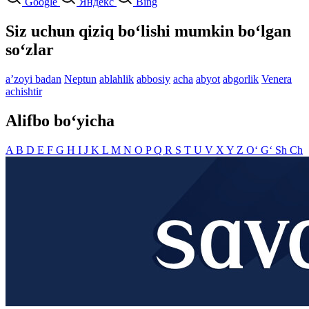
Google
Яндекс
Bing
Siz uchun qiziq bo‘lishi mumkin bo‘lgan
so‘zlar
aʼzoyi badan
Neptun
ablahlik
abbosiy
acha
abyot
abgorlik
Venera
achishtir
Alifbo bo‘yicha
A
B
D
E
F
G
H
I
J
K
L
M
N
O
P
Q
R
S
T
U
V
X
Y
Z
O‘
G‘
Sh
Ch