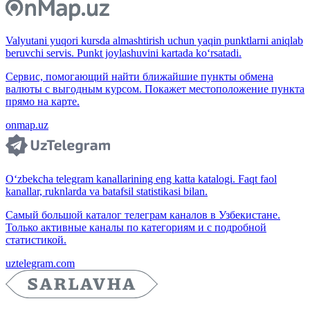
Valyutani yuqori kursda almashtirish uchun yaqin punktlarni aniqlab
beruvchi servis. Punkt joylashuvini kartada ko‘rsatadi.
Сервис, помогающий найти ближайшие пункты обмена
валюты с выгодным курсом. Покажет местоположение пункта
прямо на карте.
onmap.uz
O‘zbekcha telegram kanallarining eng katta katalogi. Faqt faol
kanallar, ruknlarda va batafsil statistikasi bilan.
Самый большой каталог телеграм каналов в Узбекистане.
Только активные каналы по категориям и с подробной
статистикой.
uztelegram.com