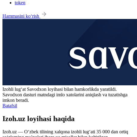
token
Hammasini ko‘rish
Izohli lugʻat
Savodxon
loyihasi bilan hamkorlikda yaratildi.
Savodxon dasturi matndagi imlo xatolarini aniqlash va tuzatishga
imkon beradi.
Batafsil
Izoh.uz loyihasi haqida
Izoh.uz — O‘zbek tilining xalqona izohli lug‘ati 35 000 dan ortiq