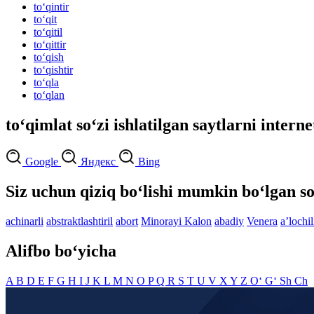
to‘qintir
to‘qit
to‘qitil
to‘qittir
to‘qish
to‘qishtir
to‘qla
to‘qlan
to‘qimlat so‘zi ishlatilgan saytlarni intern
Google
Яндекс
Bing
Siz uchun qiziq bo‘lishi mumkin bo‘lgan so
achinarli
abstraktlashtiril
abort
Minorayi Kalon
abadiy
Venera
aʼlochil
Alifbo bo‘yicha
A
B
D
E
F
G
H
I
J
K
L
M
N
O
P
Q
R
S
T
U
V
X
Y
Z
O‘
G‘
Sh
Ch