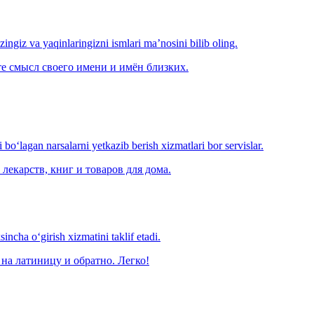
‘zingiz va yaqinlaringizni ismlari ma’nosini bilib oling.
е смысл своего имени и имён близких.
o‘lagan narsalarni yetkazib berish xizmatlari bor servislar.
лекарств, книг и товаров для дома.
ncha o‘girish xizmatini taklif etadi.
на латиницу и обратно. Легко!