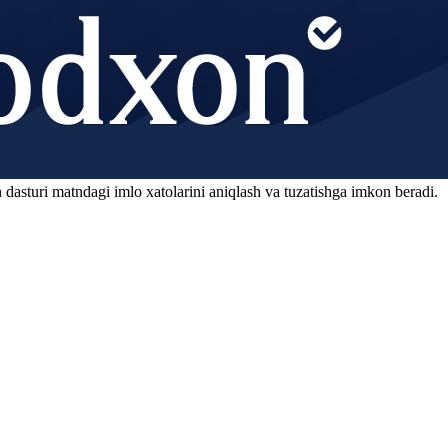
 dasturi matndagi imlo xatolarini aniqlash va tuzatishga imkon beradi.