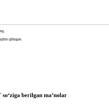
ing.
qdim qilingan.
o‘ziga berilgan ma’nolar