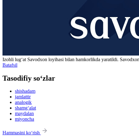
Izohli lugʻat
Savodxon
loyihasi bilan hamkorlikda yaratildi. Savodxon
Batafsil
Tasodifiy so‘zlar
shishadam
jamlattir
analogik
shamg‘alat
maydalan
miyoncha
Hammasini ko‘rish