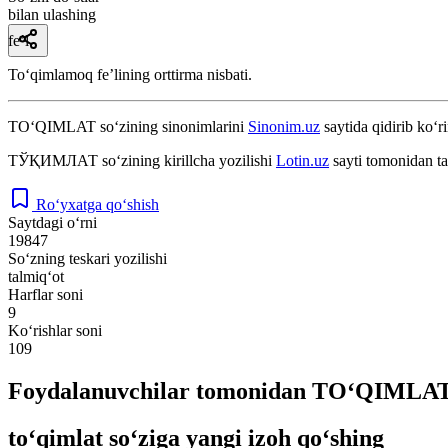
bilan ulashing
fe’l
Toʻqimlamoq feʼlining orttirma nisbati.
TO‘QIMLAT
so‘zining sinonimlarini
Sinonim.uz
saytida qidirib ko‘r
ТЎҚИМЛАТ
so‘zining kirillcha yozilishi
Lotin.uz
sayti tomonidan ta
Ro‘yxatga qo‘shish
Saytdagi o‘rni
19847
So‘zning teskari yozilishi
talmiq‘ot
Harflar soni
9
Ko‘rishlar soni
109
Foydalanuvchilar tomonidan TO‘QIMLAT s
to‘qimlat so‘ziga yangi izoh qo‘shing