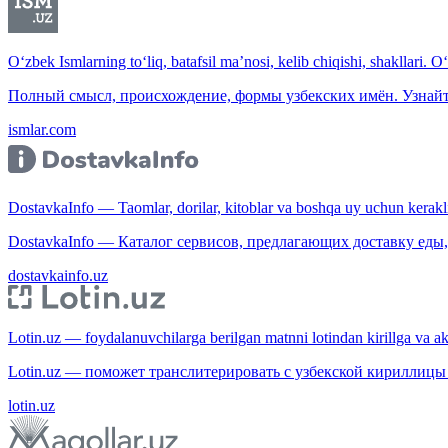
O‘zbek Ismlarning to‘liq, batafsil ma’nosi, kelib chiqishi, shakllari. O
Полный смысл, происхождение, формы узбекских имён. Узнайт
ismlar.com
DostavkaInfo — Taomlar, dorilar, kitoblar va boshqa uy uchun kerakli b
DostavkaInfo — Каталог сервисов, предлагающих доставку еды, 
dostavkainfo.uz
Lotin.uz — foydalanuvchilarga berilgan matnni lotindan kirillga va aksi
Lotin.uz — поможет транслитерировать с узбекской кириллицы 
lotin.uz