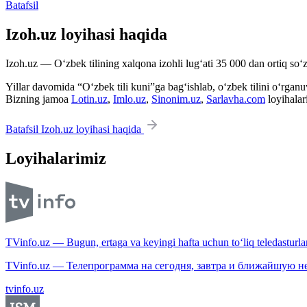
Batafsil
Izoh.uz loyihasi haqida
Izoh.uz — O‘zbek tilining xalqona izohli lug‘ati 35 000 dan ortiq so‘zl
Yillar davomida “O‘zbek tili kuni”ga bag‘ishlab, o‘zbek tilini o‘rganuvc
Bizning jamoa
Lotin.uz
,
Imlo.uz
,
Sinonim.uz
,
Sarlavha.com
loyihalar
Batafsil Izoh.uz loyihasi haqida
Loyihalarimiz
TVinfo.uz — Bugun, ertaga va keyingi hafta uchun to‘liq teledasturlar
TVinfo.uz — Телепрограмма на сегодня, завтра и ближайшую н
tvinfo.uz