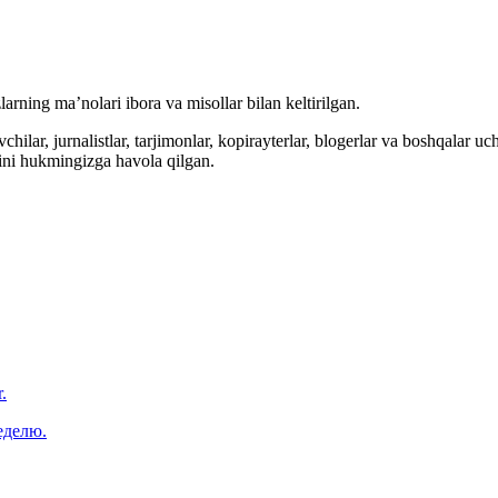
arning ma’nolari ibora va misollar bilan keltirilgan.
hilar, jurnalistlar, tarjimonlar, kopirayterlar, blogerlar va boshqalar u
ini hukmingizga havola qilgan.
.
еделю.