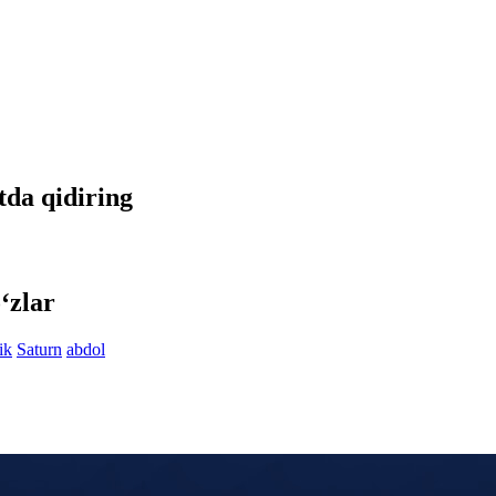
etda qidiring
‘zlar
ik
Saturn
abdol