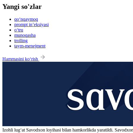
Yangi so'zlar
qo‘nqaymoq
prompt in’eksiyasi
o‘tru
munoqasha
trolling
taym-menejment
Hammasini ko‘rish
Izohli lugʻat
Savodxon
loyihasi bilan hamkorlikda yaratildi. Savodxon