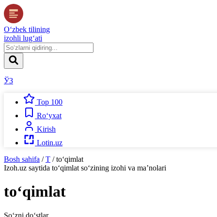
O‘zbek tilining
izohli lug‘ati
ЎЗ
Top 100
Ro‘yxat
Kirish
Lotin.uz
Bosh sahifa
/
T
/
to‘qimlat
Izoh.uz
saytida
to‘qimlat
so‘zining izohi va ma’nolari
to‘qimlat
So‘zni do‘stlar