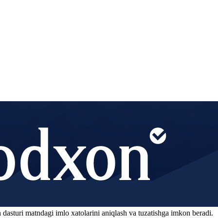
 dasturi matndagi imlo xatolarini aniqlash va tuzatishga imkon beradi.