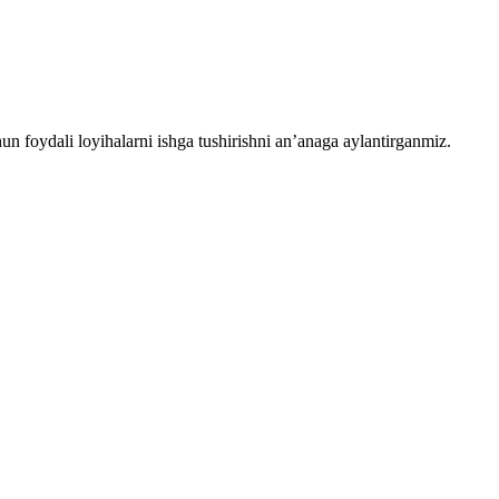
chun foydali loyihalarni ishga tushirishni an’anaga aylantirganmiz.