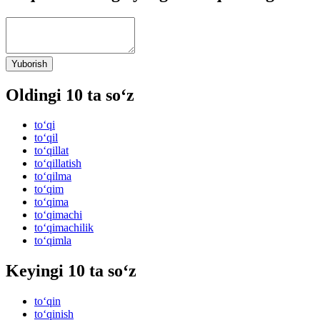
Yuborish
Oldingi 10 ta so‘z
to‘qi
to‘qil
to‘qillat
to‘qillatish
to‘qilma
to‘qim
to‘qima
to‘qimachi
to‘qimachilik
to‘qimla
Keyingi 10 ta so‘z
to‘qin
to‘qinish