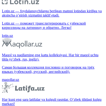
Lotin.uz — foydalanuvchilarga berilgan matnni lotindan kirillga va
aksincha o‘girish xizmatini taklif etadi.
Lotin.uz — поможет транслитерировать с узбекской
кириллицы на латиницу и обратно. Легко!
lotin.uz
Maqol va naqllarning eng katta kolleksiyasi. Har bir maqol uchta
tilda (o‘zbek, rus, ingliz).
Самая большая коллекция пословиц и поговорок на трёх
языках (узбекский, русский, английский).
maqollar.uz
Har kuni eng sara latifalar va kulguli rasmlar. O‘zbek tilidagi kulgu
markazi!