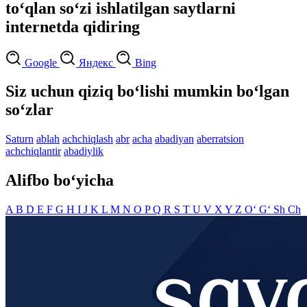
to‘qlan so‘zi ishlatilgan saytlarni
internetda qidiring
Google
Яндекс
Bing
Siz uchun qiziq bo‘lishi mumkin bo‘lgan
so‘zlar
Saturn
ablah
achchiqlash
abr
acha
abadiyan
aberratsion
achchiqlantir
abadiylik
Alifbo bo‘yicha
A
B
D
E
F
G
H
I
J
K
L
M
N
O
P
Q
R
S
T
U
V
X
Y
Z
O‘
G‘
Sh
Ch