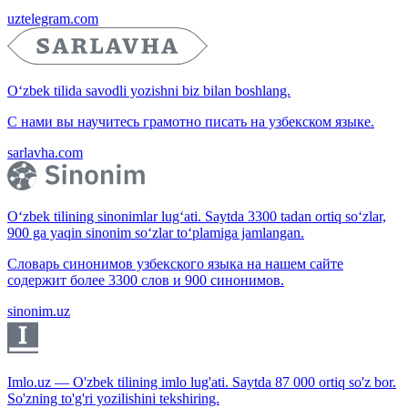
uztelegram.com
O‘zbek tilida savodli yozishni biz bilan boshlang.
С нами вы научитесь грамотно писать на узбекском языке.
sarlavha.com
O‘zbek tilining sinonimlar lug‘ati. Saytda 3300 tadan ortiq so‘zlar,
900 ga yaqin sinonim so‘zlar to‘plamiga jamlangan.
Словарь синонимов узбекского языка на нашем сайте
содержит более 3300 слов и 900 синонимов.
sinonim.uz
Imlo.uz — O'zbek tilining imlo lug'ati. Saytda 87 000 ortiq so'z bor.
So'zning to'g'ri yozilishini tekshiring.