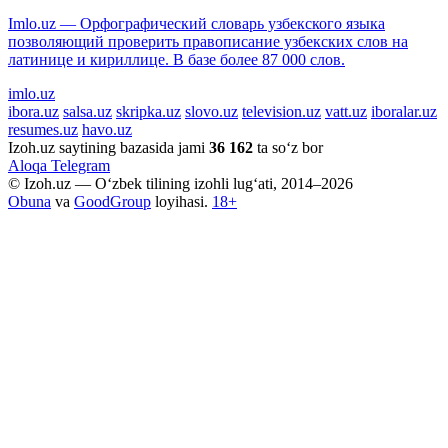
Imlo.uz — Орфографический словарь узбекского языка
позволяющий проверить правописание узбекских слов на
латинице и кириллице. В базе более 87 000 слов.
imlo.uz
ibora.uz
salsa.uz
skripka.uz
slovo.uz
television.uz
vatt.uz
iboralar.uz
resumes.uz
havo.uz
Izoh.uz saytining bazasida jami
36 162
ta so‘z bor
Aloqa
Telegram
© Izoh.uz — O‘zbek tilining izohli lug‘ati, 2014–2026
Obuna
va
GoodGroup
loyihasi.
18+