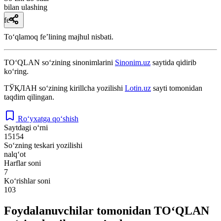
bilan ulashing
fe’l
Toʻqlamoq feʼlining majhul nisbati.
TO‘QLAN
so‘zining sinonimlarini
Sinonim.uz
saytida qidirib
ko‘ring.
ТЎҚЛАН
so‘zining kirillcha yozilishi
Lotin.uz
sayti tomonidan
taqdim qilingan.
Ro‘yxatga qo‘shish
Saytdagi o‘rni
15154
So‘zning teskari yozilishi
nalq‘ot
Harflar soni
7
Ko‘rishlar soni
103
Foydalanuvchilar tomonidan TO‘QLAN