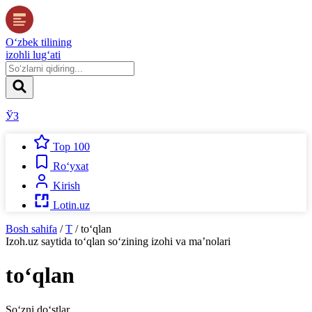
O‘zbek tilining
izohli lug‘ati
ЎЗ
Top 100
Ro‘yxat
Kirish
Lotin.uz
Bosh sahifa
/
T
/
to‘qlan
Izoh.uz
saytida
to‘qlan
so‘zining izohi va ma’nolari
to‘qlan
So‘zni do‘stlar