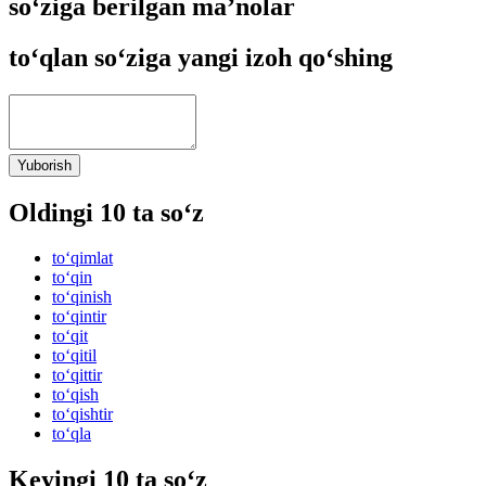
so‘ziga berilgan ma’nolar
to‘qlan so‘ziga yangi izoh qo‘shing
Yuborish
Oldingi 10 ta so‘z
to‘qimlat
to‘qin
to‘qinish
to‘qintir
to‘qit
to‘qitil
to‘qittir
to‘qish
to‘qishtir
to‘qla
Keyingi 10 ta so‘z