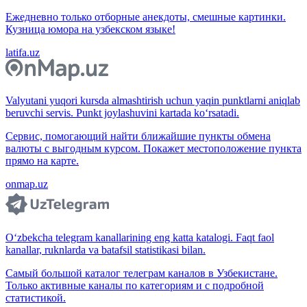
Ежедневно только отборные анекдоты, смешные картинки.
Кузница юмора на узбекском языке!
latifa.uz
Valyutani yuqori kursda almashtirish uchun yaqin punktlarni aniqlab
beruvchi servis. Punkt joylashuvini kartada ko‘rsatadi.
Сервис, помогающий найти ближайшие пункты обмена
валюты с выгодным курсом. Покажет местоположение пункта
прямо на карте.
onmap.uz
O‘zbekcha telegram kanallarining eng katta katalogi. Faqt faol
kanallar, ruknlarda va batafsil statistikasi bilan.
Самый большой каталог телеграм каналов в Узбекистане.
Только активные каналы по категориям и с подробной
статистикой.