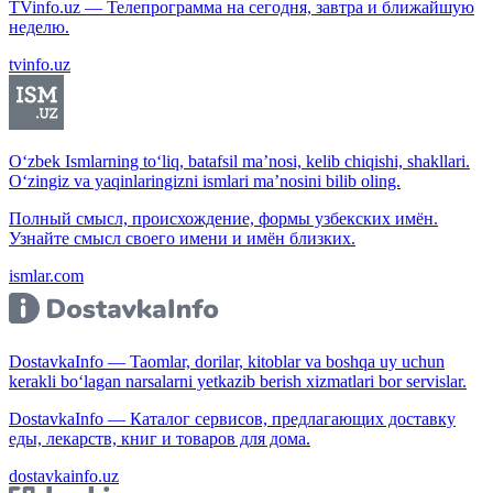
TVinfo.uz — Телепрограмма на сегодня, завтра и ближайшую
неделю.
tvinfo.uz
O‘zbek Ismlarning to‘liq, batafsil ma’nosi, kelib chiqishi, shakllari.
O‘zingiz va yaqinlaringizni ismlari ma’nosini bilib oling.
Полный смысл, происхождение, формы узбекских имён.
Узнайте смысл своего имени и имён близких.
ismlar.com
DostavkaInfo — Taomlar, dorilar, kitoblar va boshqa uy uchun
kerakli bo‘lagan narsalarni yetkazib berish xizmatlari bor servislar.
DostavkaInfo — Каталог сервисов, предлагающих доставку
еды, лекарств, книг и товаров для дома.
dostavkainfo.uz