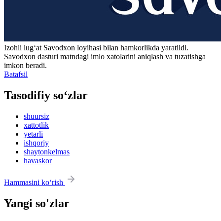
Izohli lugʻat
Savodxon
loyihasi bilan hamkorlikda yaratildi.
Savodxon dasturi matndagi imlo xatolarini aniqlash va tuzatishga
imkon beradi.
Batafsil
Tasodifiy so‘zlar
shuursiz
xattotlik
yetarli
ishqoriy
shaytonkelmas
havaskor
Hammasini ko‘rish
Yangi so'zlar