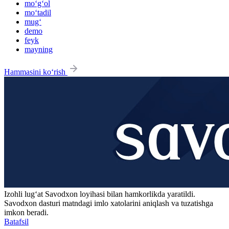
mo‘g‘ol
mo‘tadil
mug‘
demo
feyk
mayning
Hammasini ko‘rish
Izohli lugʻat
Savodxon
loyihasi bilan hamkorlikda yaratildi.
Savodxon dasturi matndagi imlo xatolarini aniqlash va tuzatishga
imkon beradi.
Batafsil