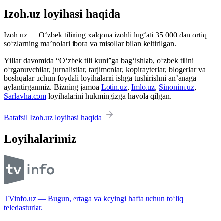
Izoh.uz loyihasi haqida
Izoh.uz — O‘zbek tilining xalqona izohli lug‘ati 35 000 dan ortiq
so‘zlarning ma’nolari ibora va misollar bilan keltirilgan.
Yillar davomida “O‘zbek tili kuni”ga bag‘ishlab, o‘zbek tilini
o‘rganuvchilar, jurnalistlar, tarjimonlar, kopirayterlar, blogerlar va
boshqalar uchun foydali loyihalarni ishga tushirishni an’anaga
aylantirganmiz. Bizning jamoa
Lotin.uz
,
Imlo.uz
,
Sinonim.uz
,
Sarlavha.com
loyihalarini hukmingizga havola qilgan.
Batafsil Izoh.uz loyihasi haqida
Loyihalarimiz
TVinfo.uz — Bugun, ertaga va keyingi hafta uchun to‘liq
teledasturlar.