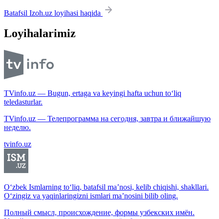
Batafsil Izoh.uz loyihasi haqida
Loyihalarimiz
TVinfo.uz — Bugun, ertaga va keyingi hafta uchun to‘liq
teledasturlar.
TVinfo.uz — Телепрограмма на сегодня, завтра и ближайшую
неделю.
tvinfo.uz
O‘zbek Ismlarning to‘liq, batafsil ma’nosi, kelib chiqishi, shakllari.
O‘zingiz va yaqinlaringizni ismlari ma’nosini bilib oling.
Полный смысл, происхождение, формы узбекских имён.