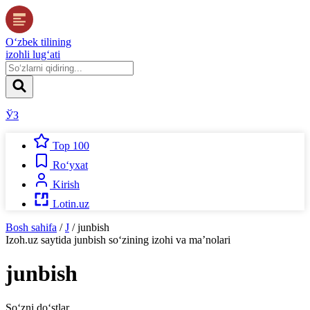
O‘zbek tilining
izohli lug‘ati
ЎЗ
Top 100
Ro‘yxat
Kirish
Lotin.uz
Bosh sahifa
/
J
/
junbish
Izoh.uz
saytida
junbish
so‘zining izohi va ma’nolari
junbish
So‘zni do‘stlar