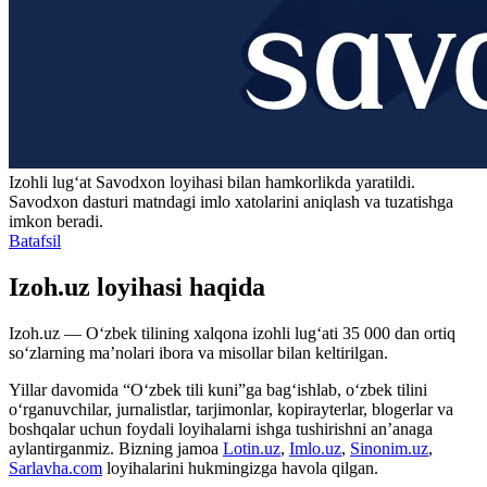
Izohli lugʻat
Savodxon
loyihasi bilan hamkorlikda yaratildi.
Savodxon dasturi matndagi imlo xatolarini aniqlash va tuzatishga
imkon beradi.
Batafsil
Izoh.uz loyihasi haqida
Izoh.uz — O‘zbek tilining xalqona izohli lug‘ati 35 000 dan ortiq
so‘zlarning ma’nolari ibora va misollar bilan keltirilgan.
Yillar davomida “O‘zbek tili kuni”ga bag‘ishlab, o‘zbek tilini
o‘rganuvchilar, jurnalistlar, tarjimonlar, kopirayterlar, blogerlar va
boshqalar uchun foydali loyihalarni ishga tushirishni an’anaga
aylantirganmiz. Bizning jamoa
Lotin.uz
,
Imlo.uz
,
Sinonim.uz
,
Sarlavha.com
loyihalarini hukmingizga havola qilgan.