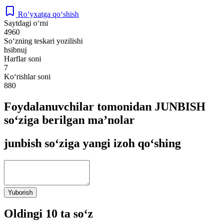
Ro‘yxatga qo‘shish
Saytdagi o‘rni
4960
So‘zning teskari yozilishi
hsibnuj
Harflar soni
7
Ko‘rishlar soni
880
Foydalanuvchilar tomonidan JUNBISH
so‘ziga berilgan ma’nolar
junbish so‘ziga yangi izoh qo‘shing
Yuborish
Oldingi 10 ta so‘z