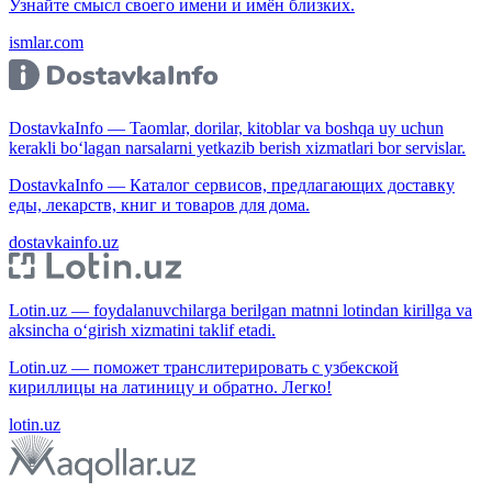
Узнайте смысл своего имени и имён близких.
ismlar.com
DostavkaInfo — Taomlar, dorilar, kitoblar va boshqa uy uchun
kerakli bo‘lagan narsalarni yetkazib berish xizmatlari bor servislar.
DostavkaInfo — Каталог сервисов, предлагающих доставку
еды, лекарств, книг и товаров для дома.
dostavkainfo.uz
Lotin.uz — foydalanuvchilarga berilgan matnni lotindan kirillga va
aksincha o‘girish xizmatini taklif etadi.
Lotin.uz — поможет транслитерировать с узбекской
кириллицы на латиницу и обратно. Легко!
lotin.uz