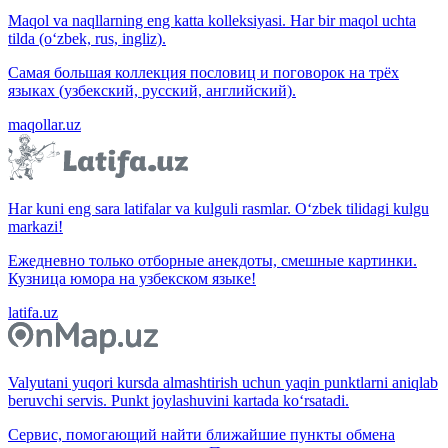
Maqol va naqllarning eng katta kolleksiyasi. Har bir maqol uchta
tilda (o‘zbek, rus, ingliz).
Самая большая коллекция пословиц и поговорок на трёх
языках (узбекский, русский, английский).
maqollar.uz
Har kuni eng sara latifalar va kulguli rasmlar. O‘zbek tilidagi kulgu
markazi!
Ежедневно только отборные анекдоты, смешные картинки.
Кузница юмора на узбекском языке!
latifa.uz
Valyutani yuqori kursda almashtirish uchun yaqin punktlarni aniqlab
beruvchi servis. Punkt joylashuvini kartada ko‘rsatadi.
Сервис, помогающий найти ближайшие пункты обмена