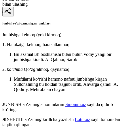
bilan ulashing
ot
junbish
soʻzi qatnashgan jumlalar:
Junbishga kelmoq (yoki kirmoq)
1. Harakatga kelmoq, harakatlanmoq.
Bu azamat ish boshlanishi bilan butun vodiy yangi bir
junbishga kiradi.
A. Qahhor, Sarob
2.
koʻchma
Qoʻzgʻalmoq, qaynamoq.
Muftilarni koʻrishi hamono nafrati junbishga kirgan
Sultonalining bu holdan taajjubi ortib, Anvarga qaradi.
A.
Qodiriy, Mehrobdan chayon
JUNBISH
so‘zining sinonimlarini
Sinonim.uz
saytida qidirib
ko‘ring.
ЖУНБИШ
so‘zining kirillcha yozilishi
Lotin.uz
sayti tomonidan
taqdim qilingan.