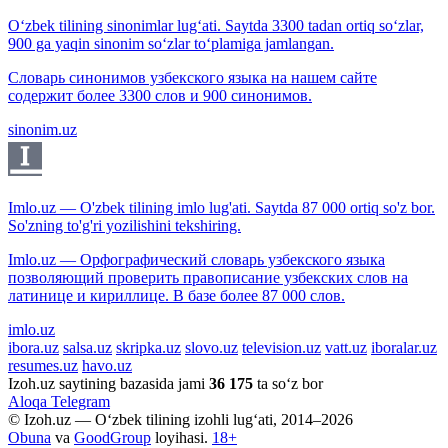
O‘zbek tilining sinonimlar lug‘ati. Saytda 3300 tadan ortiq so‘zlar,
900 ga yaqin sinonim so‘zlar to‘plamiga jamlangan.
Словарь синонимов узбекского языка на нашем сайте
содержит более 3300 слов и 900 синонимов.
sinonim.uz
Imlo.uz — O'zbek tilining imlo lug'ati. Saytda 87 000 ortiq so'z bor.
So'zning to'g'ri yozilishini tekshiring.
Imlo.uz — Орфографический словарь узбекского языка
позволяющий проверить правописание узбекских слов на
латинице и кириллице. В базе более 87 000 слов.
imlo.uz
ibora.uz
salsa.uz
skripka.uz
slovo.uz
television.uz
vatt.uz
iboralar.uz
resumes.uz
havo.uz
Izoh.uz saytining bazasida jami
36 175
ta so‘z bor
Aloqa
Telegram
© Izoh.uz — O‘zbek tilining izohli lug‘ati, 2014–2026
Obuna
va
GoodGroup
loyihasi.
18+