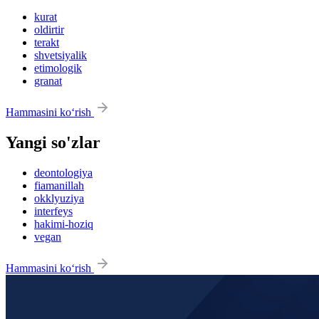
kurat
oldirtir
terakt
shvetsiyalik
etimologik
granat
Hammasini ko‘rish
Yangi so'zlar
deontologiya
fiamanillah
okklyuziya
interfeys
hakimi-hoziq
vegan
Hammasini ko‘rish