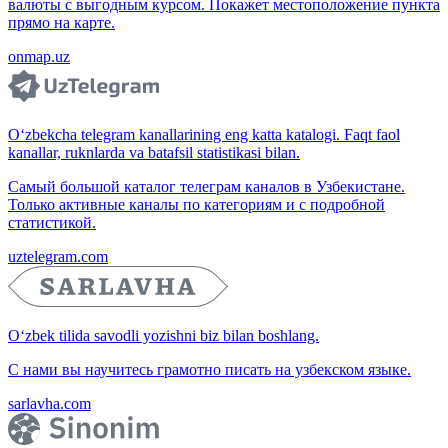
валюты с выгодным курсом. Покажет местоположение пункта
прямо на карте.
onmap.uz
O‘zbekcha telegram kanallarining eng katta katalogi. Faqt faol
kanallar, ruknlarda va batafsil statistikasi bilan.
Самый большой каталог телеграм каналов в Узбекистане.
Только активные каналы по категориям и с подробной
статистикой.
uztelegram.com
O‘zbek tilida savodli yozishni biz bilan boshlang.
С нами вы научитесь грамотно писать на узбекском языке.
sarlavha.com