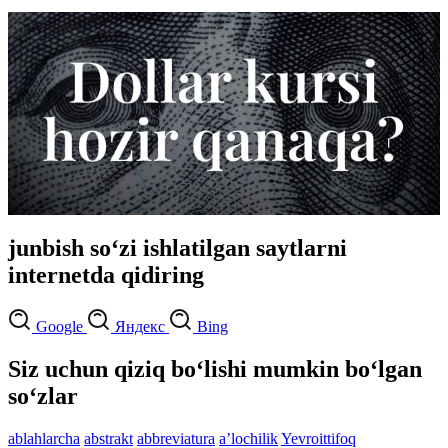
junbish so‘zi ishlatilgan saytlarni
internetda qidiring
Google
Яндекс
Bing
Siz uchun qiziq bo‘lishi mumkin bo‘lgan
so‘zlar
ablahlarcha
abstrakt
abbreviatura
aʼlochilik
Yevroittifoq