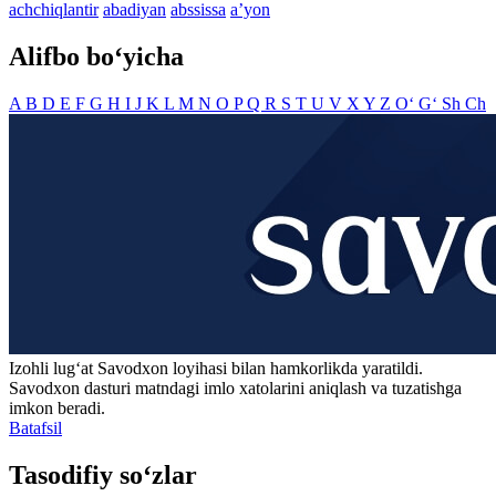
achchiqlantir
abadiyan
abssissa
aʼyon
Alifbo bo‘yicha
A
B
D
E
F
G
H
I
J
K
L
M
N
O
P
Q
R
S
T
U
V
X
Y
Z
O‘
G‘
Sh
Ch
Izohli lugʻat
Savodxon
loyihasi bilan hamkorlikda yaratildi.
Savodxon dasturi matndagi imlo xatolarini aniqlash va tuzatishga
imkon beradi.
Batafsil
Tasodifiy so‘zlar