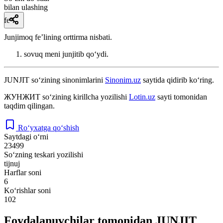
bilan ulashing
fe’l
Junjimoq feʼlining orttirma nisbati.
sovuq meni junjitib qoʻydi.
JUNJIT
so‘zining sinonimlarini
Sinonim.uz
saytida qidirib ko‘ring.
ЖУНЖИТ
so‘zining kirillcha yozilishi
Lotin.uz
sayti tomonidan
taqdim qilingan.
Ro‘yxatga qo‘shish
Saytdagi o‘rni
23499
So‘zning teskari yozilishi
tijnuj
Harflar soni
6
Ko‘rishlar soni
102
Foydalanuvchilar tomonidan JUNJIT