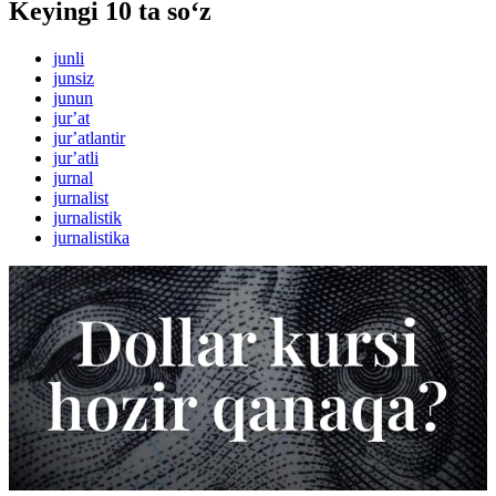
Keyingi 10 ta so‘z
junli
junsiz
junun
jurʼat
jurʼatlantir
jurʼatli
jurnal
jurnalist
jurnalistik
jurnalistika