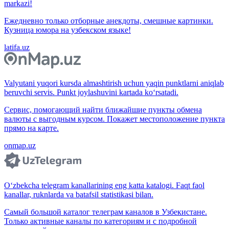
markazi!
Ежедневно только отборные анекдоты, смешные картинки.
Кузница юмора на узбекском языке!
latifa.uz
Valyutani yuqori kursda almashtirish uchun yaqin punktlarni aniqlab
beruvchi servis. Punkt joylashuvini kartada ko‘rsatadi.
Сервис, помогающий найти ближайшие пункты обмена
валюты с выгодным курсом. Покажет местоположение пункта
прямо на карте.
onmap.uz
O‘zbekcha telegram kanallarining eng katta katalogi. Faqt faol
kanallar, ruknlarda va batafsil statistikasi bilan.
Самый большой каталог телеграм каналов в Узбекистане.
Только активные каналы по категориям и с подробной