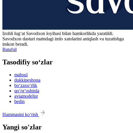
Izohli lugʻat
Savodxon
loyihasi bilan hamkorlikda yaratildi.
Savodxon dasturi matndagi imlo xatolarini aniqlash va tuzatishga
imkon beradi.
Batafsil
Tasodifiy so‘zlar
mahsul
dukkipeshona
bo‘zaxo‘rlik
qo‘rg‘oshinla
aviamodelist
bedin
Hammasini ko‘rish
Yangi so'zlar