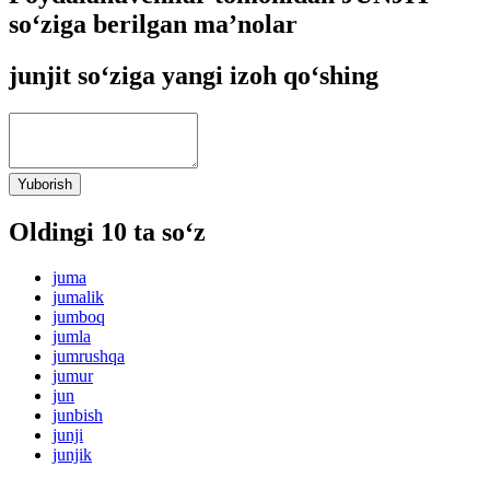
so‘ziga berilgan ma’nolar
junjit so‘ziga yangi izoh qo‘shing
Yuborish
Oldingi 10 ta so‘z
juma
jumalik
jumboq
jumla
jumrushqa
jumur
jun
junbish
junji
junjik