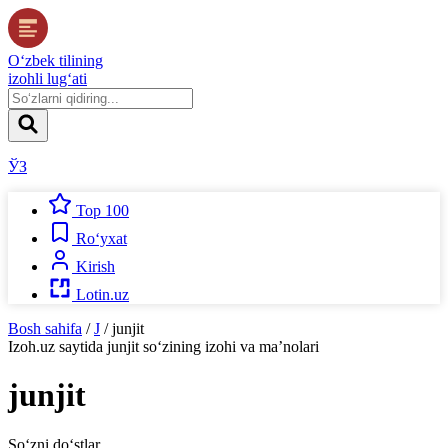
O‘zbek tilining
izohli lug‘ati
ЎЗ
Top 100
Ro‘yxat
Kirish
Lotin.uz
Bosh sahifa
/
J
/
junjit
Izoh.uz
saytida
junjit
so‘zining izohi va ma’nolari
junjit
So‘zni do‘stlar