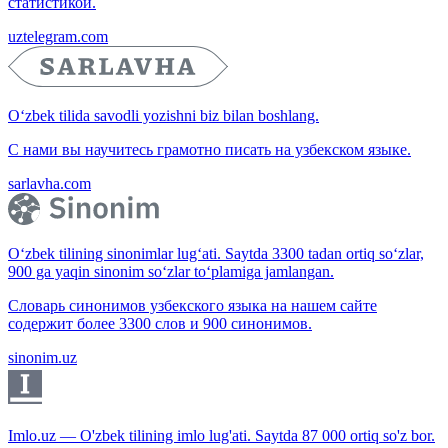
статистикой.
uztelegram.com
O‘zbek tilida savodli yozishni biz bilan boshlang.
С нами вы научитесь грамотно писать на узбекском языке.
sarlavha.com
O‘zbek tilining sinonimlar lug‘ati. Saytda 3300 tadan ortiq so‘zlar,
900 ga yaqin sinonim so‘zlar to‘plamiga jamlangan.
Словарь синонимов узбекского языка на нашем сайте
содержит более 3300 слов и 900 синонимов.
sinonim.uz
Imlo.uz — O'zbek tilining imlo lug'ati. Saytda 87 000 ortiq so'z bor.