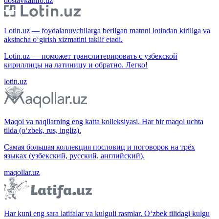
dostavkainfo.uz
Lotin.uz — foydalanuvchilarga berilgan matnni lotindan kirillga va
aksincha o‘girish xizmatini taklif etadi.
Lotin.uz — поможет транслитерировать с узбекской
кириллицы на латиницу и обратно. Легко!
lotin.uz
Maqol va naqllarning eng katta kolleksiyasi. Har bir maqol uchta
tilda (o‘zbek, rus, ingliz).
Самая большая коллекция пословиц и поговорок на трёх
языках (узбекский, русский, английский).
maqollar.uz
Har kuni eng sara latifalar va kulguli rasmlar. O‘zbek tilidagi kulgu