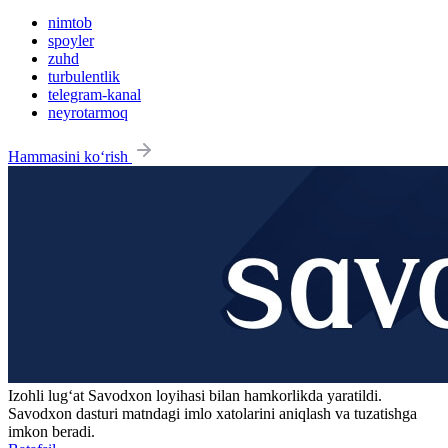
nimtob
spoyler
zuhd
turbulentlik
telegram-kanal
neyrotarmoq
Hammasini ko‘rish
Izohli lugʻat
Savodxon
loyihasi bilan hamkorlikda yaratildi.
Savodxon dasturi matndagi imlo xatolarini aniqlash va tuzatishga
imkon beradi.