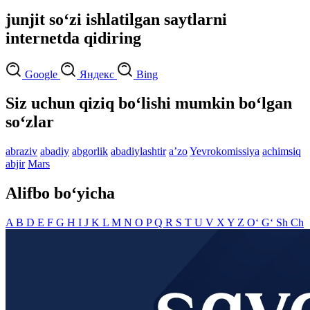
junjit so‘zi ishlatilgan saytlarni
internetda qidiring
Google
Яндекс
Bing
Siz uchun qiziq bo‘lishi mumkin bo‘lgan
so‘zlar
abraziv
abadiy
abgorlik
abadiylashtir
aʼzo
Yevrokomissiya
achimsiq
abjir
Mars
Alifbo bo‘yicha
A
B
D
E
F
G
H
I
J
K
L
M
N
O
P
Q
R
S
T
U
V
X
Y
Z
O‘
G‘
Sh
Ch