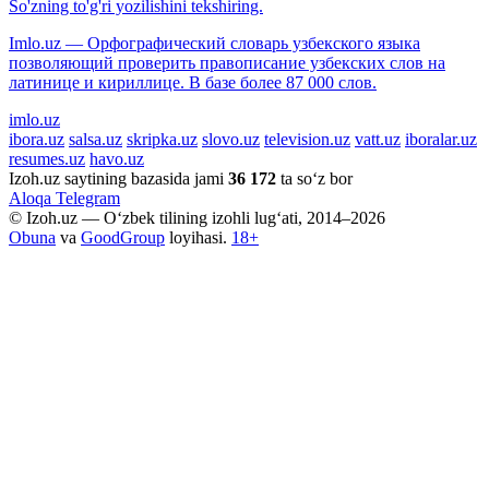
So'zning to'g'ri yozilishini tekshiring.
Imlo.uz — Орфографический словарь узбекского языка
позволяющий проверить правописание узбекских слов на
латинице и кириллице. В базе более 87 000 слов.
imlo.uz
ibora.uz
salsa.uz
skripka.uz
slovo.uz
television.uz
vatt.uz
iboralar.uz
resumes.uz
havo.uz
Izoh.uz saytining bazasida jami
36 172
ta so‘z bor
Aloqa
Telegram
© Izoh.uz — O‘zbek tilining izohli lug‘ati, 2014–2026
Obuna
va
GoodGroup
loyihasi.
18+