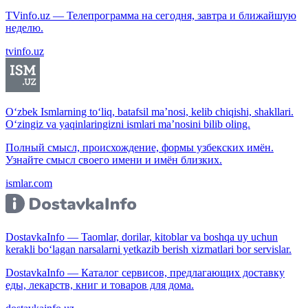
TVinfo.uz — Телепрограмма на сегодня, завтра и ближайшую
неделю.
tvinfo.uz
O‘zbek Ismlarning to‘liq, batafsil ma’nosi, kelib chiqishi, shakllari.
O‘zingiz va yaqinlaringizni ismlari ma’nosini bilib oling.
Полный смысл, происхождение, формы узбекских имён.
Узнайте смысл своего имени и имён близких.
ismlar.com
DostavkaInfo — Taomlar, dorilar, kitoblar va boshqa uy uchun
kerakli bo‘lagan narsalarni yetkazib berish xizmatlari bor servislar.
DostavkaInfo — Каталог сервисов, предлагающих доставку
еды, лекарств, книг и товаров для дома.