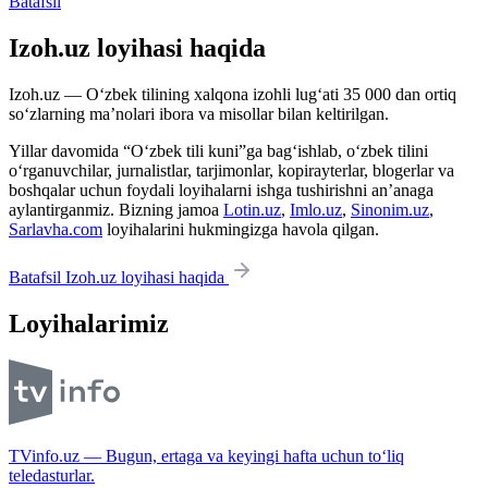
Batafsil
Izoh.uz loyihasi haqida
Izoh.uz — O‘zbek tilining xalqona izohli lug‘ati 35 000 dan ortiq
so‘zlarning ma’nolari ibora va misollar bilan keltirilgan.
Yillar davomida “O‘zbek tili kuni”ga bag‘ishlab, o‘zbek tilini
o‘rganuvchilar, jurnalistlar, tarjimonlar, kopirayterlar, blogerlar va
boshqalar uchun foydali loyihalarni ishga tushirishni an’anaga
aylantirganmiz. Bizning jamoa
Lotin.uz
,
Imlo.uz
,
Sinonim.uz
,
Sarlavha.com
loyihalarini hukmingizga havola qilgan.
Batafsil Izoh.uz loyihasi haqida
Loyihalarimiz
TVinfo.uz — Bugun, ertaga va keyingi hafta uchun to‘liq
teledasturlar.