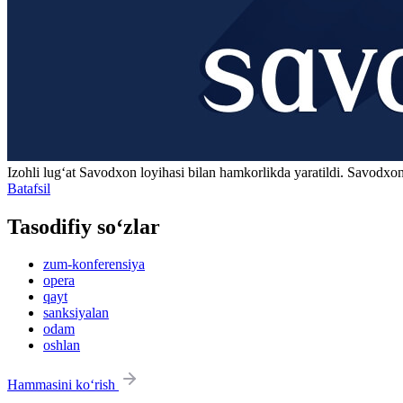
Izohli lugʻat
Savodxon
loyihasi bilan hamkorlikda yaratildi. Savodxon
Batafsil
Tasodifiy so‘zlar
zum-konferensiya
opera
qayt
sanksiyalan
odam
oshlan
Hammasini ko‘rish