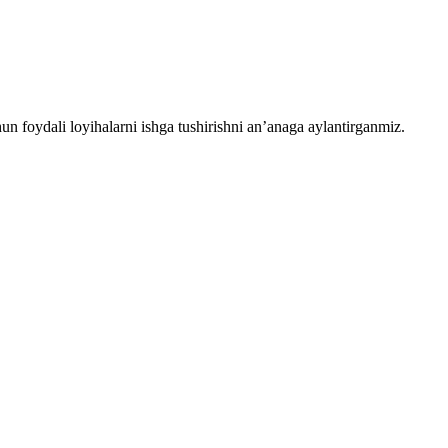
chun foydali loyihalarni ishga tushirishni an’anaga aylantirganmiz.