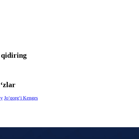
 qidiring
‘zlar
iy
Jo‘qorg‘i Kenges