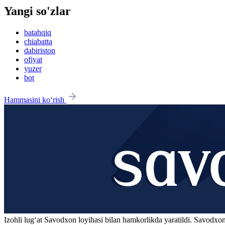
Yangi so'zlar
batahqiq
chiabatta
dabiriston
ofiyat
yuzer
bot
Hammasini ko‘rish
Izohli lugʻat
Savodxon
loyihasi bilan hamkorlikda yaratildi. Savodxon