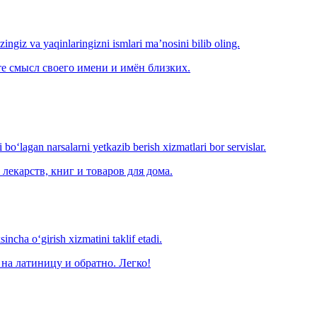
‘zingiz va yaqinlaringizni ismlari ma’nosini bilib oling.
е смысл своего имени и имён близких.
o‘lagan narsalarni yetkazib berish xizmatlari bor servislar.
лекарств, книг и товаров для дома.
ncha o‘girish xizmatini taklif etadi.
на латиницу и обратно. Легко!