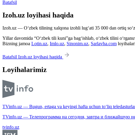
Batafsil
Izoh.uz loyihasi haqida
Izoh.uz — O‘zbek tilining xalqona izohli lug‘ati 35 000 dan ortiq so‘zl
Yillar davomida “O‘zbek tili kuni”ga bag‘ishlab, o‘zbek tilini o‘rganuvc
Bizning jamoa
Lotin.uz
,
Imlo.uz
,
Sinonim.uz
,
Sarlavha.com
loyihalar
Batafsil Izoh.uz loyihasi haqida
Loyihalarimiz
TVinfo.uz — Bugun, ertaga va keyingi hafta uchun to‘liq teledasturlar
TVinfo.uz — Телепрограмма на сегодня, завтра и ближайшую н
tvinfo.uz