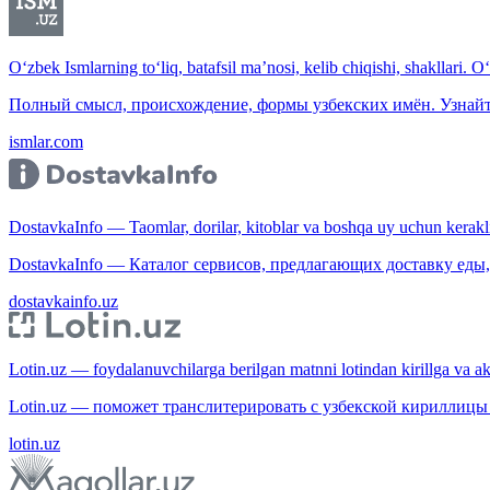
O‘zbek Ismlarning to‘liq, batafsil ma’nosi, kelib chiqishi, shakllari. O
Полный смысл, происхождение, формы узбекских имён. Узнайт
ismlar.com
DostavkaInfo — Taomlar, dorilar, kitoblar va boshqa uy uchun kerakli b
DostavkaInfo — Каталог сервисов, предлагающих доставку еды, 
dostavkainfo.uz
Lotin.uz — foydalanuvchilarga berilgan matnni lotindan kirillga va aksi
Lotin.uz — поможет транслитерировать с узбекской кириллицы 
lotin.uz