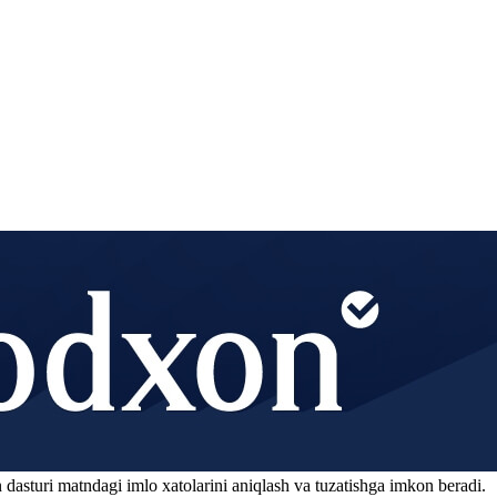
 dasturi matndagi imlo xatolarini aniqlash va tuzatishga imkon beradi.