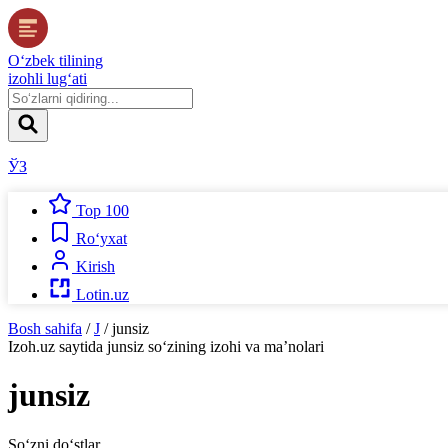
O‘zbek tilining
izohli lug‘ati
ЎЗ
Top 100
Ro‘yxat
Kirish
Lotin.uz
Bosh sahifa
/
J
/
junsiz
Izoh.uz
saytida
junsiz
so‘zining izohi va ma’nolari
junsiz
So‘zni do‘stlar