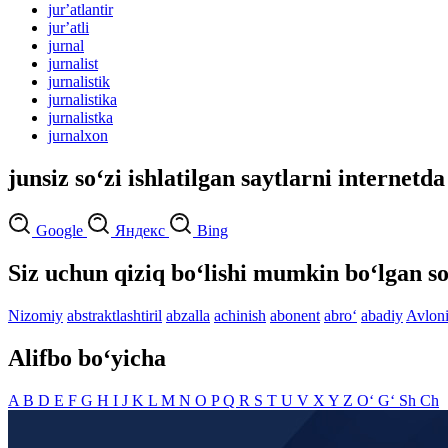
jurʼatlantir
jurʼatli
jurnal
jurnalist
jurnalistik
jurnalistika
jurnalistka
jurnalxon
junsiz so‘zi ishlatilgan saytlarni internetda
Google
Яндекс
Bing
Siz uchun qiziq bo‘lishi mumkin bo‘lgan so
Nizomiy
abstraktlashtiril
abzalla
achinish
abonent
abro‘
abadiy
Avlon
Alifbo bo‘yicha
A
B
D
E
F
G
H
I
J
K
L
M
N
O
P
Q
R
S
T
U
V
X
Y
Z
O‘
G‘
Sh
Ch