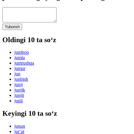
Yuborish
Oldingi 10 ta so‘z
jumboq
jumla
jumrushqa
jumur
jun
junbish
junji
junjik
junjit
junli
Keyingi 10 ta so‘z
junun
jurʼat