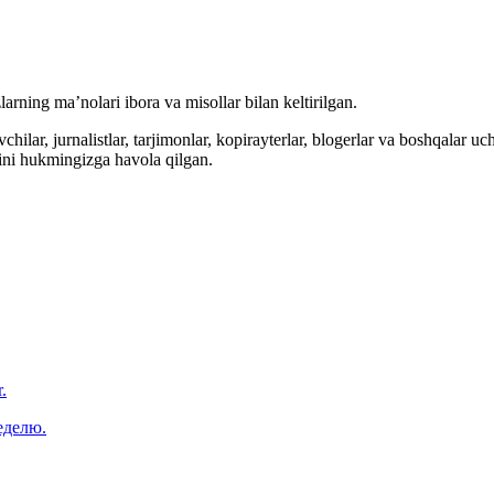
arning ma’nolari ibora va misollar bilan keltirilgan.
hilar, jurnalistlar, tarjimonlar, kopirayterlar, blogerlar va boshqalar u
ini hukmingizga havola qilgan.
.
еделю.