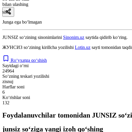
bilan ulashing
sifat
Junga ega boʻlmagan
JUNSIZ
so‘zining sinonimlarini
Sinonim.uz
saytida qidirib ko‘ring.
ЖУНСИЗ
so‘zining kirillcha yozilishi
Lotin.uz
sayti tomonidan taqdi
Ro‘yxatga qo‘shish
Saytdagi o‘rni
24964
So‘zning teskari yozilishi
zisnuj
Harflar soni
6
Ko‘rishlar soni
132
Foydalanuvchilar tomonidan JUNSIZ so‘zi
junsiz so‘ziga yangi izoh qo‘shing