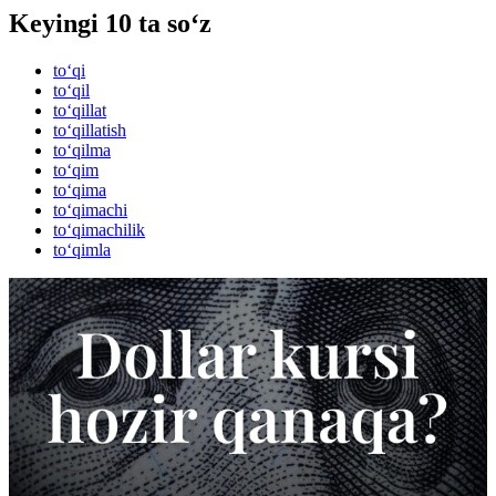
Keyingi 10 ta so‘z
to‘qi
to‘qil
to‘qillat
to‘qillatish
to‘qilma
to‘qim
to‘qima
to‘qimachi
to‘qimachilik
to‘qimla