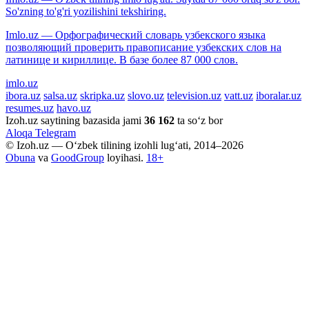
So'zning to'g'ri yozilishini tekshiring.
Imlo.uz — Орфографический словарь узбекского языка
позволяющий проверить правописание узбекских слов на
латинице и кириллице. В базе более 87 000 слов.
imlo.uz
ibora.uz
salsa.uz
skripka.uz
slovo.uz
television.uz
vatt.uz
iboralar.uz
resumes.uz
havo.uz
Izoh.uz saytining bazasida jami
36 162
ta so‘z bor
Aloqa
Telegram
© Izoh.uz — O‘zbek tilining izohli lug‘ati, 2014–2026
Obuna
va
GoodGroup
loyihasi.
18+