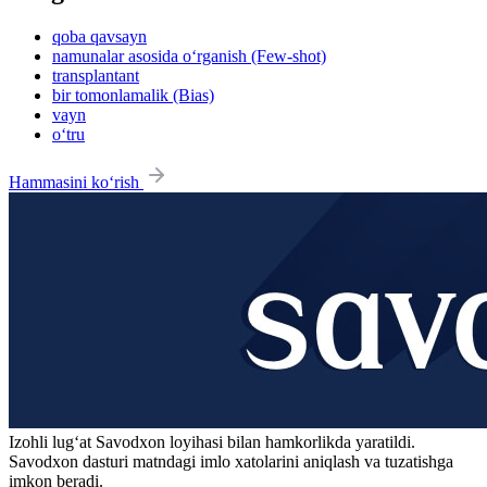
qoba qavsayn
namunalar asosida o‘rganish (Few-shot)
transplantant
bir tomonlamalik (Bias)
vayn
o‘tru
Hammasini ko‘rish
Izohli lugʻat
Savodxon
loyihasi bilan hamkorlikda yaratildi.
Savodxon dasturi matndagi imlo xatolarini aniqlash va tuzatishga
imkon beradi.