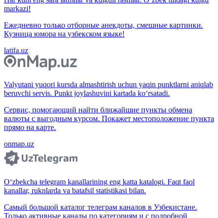
markazi!
Ежедневно только отборные анекдоты, смешные картинки.
Кузница юмора на узбекском языке!
latifa.uz
Valyutani yuqori kursda almashtirish uchun yaqin punktlarni aniqlab
beruvchi servis. Punkt joylashuvini kartada ko‘rsatadi.
Сервис, помогающий найти ближайшие пункты обмена
валюты с выгодным курсом. Покажет местоположение пункта
прямо на карте.
onmap.uz
O‘zbekcha telegram kanallarining eng katta katalogi. Faqt faol
kanallar, ruknlarda va batafsil statistikasi bilan.
Самый большой каталог телеграм каналов в Узбекистане.
Только активные каналы по категориям и с подробной