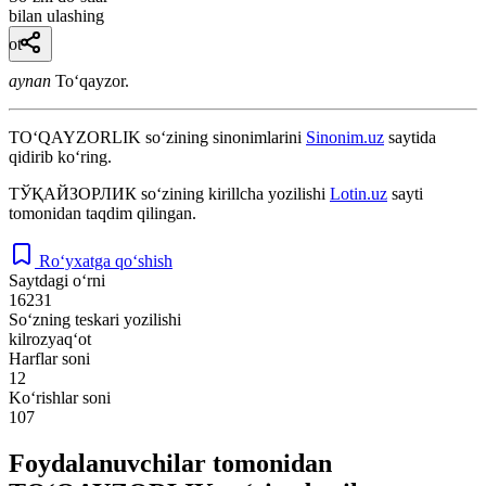
bilan ulashing
ot
aynan
Toʻqayzor.
TO‘QAYZORLIK
so‘zining sinonimlarini
Sinonim.uz
saytida
qidirib ko‘ring.
ТЎҚАЙЗОРЛИК
so‘zining kirillcha yozilishi
Lotin.uz
sayti
tomonidan taqdim qilingan.
Ro‘yxatga qo‘shish
Saytdagi o‘rni
16231
So‘zning teskari yozilishi
kilrozyaq‘ot
Harflar soni
12
Ko‘rishlar soni
107
Foydalanuvchilar tomonidan