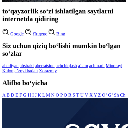
to‘qayzorlik so‘zi ishlatilgan saytlarni
internetda qidiring
Google
Яндекс
Bing
Siz uchun qiziq bo‘lishi mumkin bo‘lgan
so‘zlar
abadiyan
abstrakt
aberratsion
achchiqlash
aʼlam
achinarli
Minorayi
Kalon
aʼzoyi badan
Xorazmiy
Alifbo bo‘yicha
A
B
D
E
F
G
H
I
J
K
L
M
N
O
P
Q
R
S
T
U
V
X
Y
Z
O‘
G‘
Sh
Ch