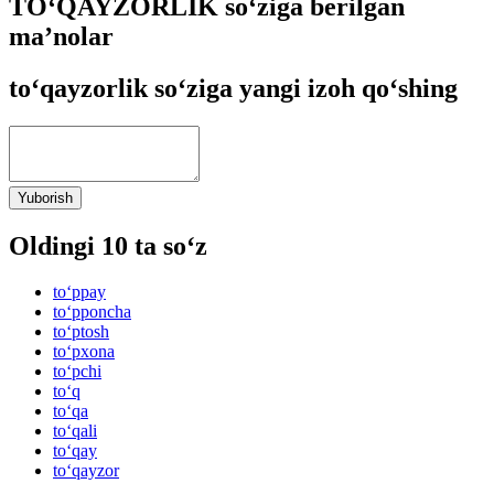
TO‘QAYZORLIK so‘ziga berilgan
ma’nolar
to‘qayzorlik so‘ziga yangi izoh qo‘shing
Yuborish
Oldingi 10 ta so‘z
to‘ppay
to‘pponcha
to‘ptosh
to‘pxona
to‘pchi
to‘q
to‘qa
to‘qali
to‘qay
to‘qayzor