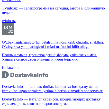
TVinfo.uz — Телепрограмма на сегодня, завтра и ближайшую
неделю.
tvinfo.uz
O‘zbek Ismlarning to‘liq, batafsil ma’nosi, kelib chiqishi, shakllari.
O‘zingiz va yaqinlaringizni ismlari ma’nosini bilib oling.
Полный смысл, происхождение, формы узбекских имён.
Узнайте смысл своего имени и имён близких.
ismlar.com
DostavkaInfo — Taomlar, dorilar, kitoblar va boshqa uy uchun
kerakli bo‘lagan narsalarni yetkazib berish xizmatlari bor servislar.
DostavkaInfo — Каталог сервисов, предлагающих доставку
еды, лекарств, книг и товаров для дома.