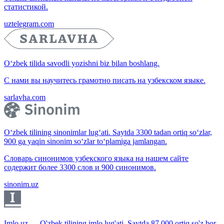
статистикой.
uztelegram.com
O‘zbek tilida savodli yozishni biz bilan boshlang.
С нами вы научитесь грамотно писать на узбекском языке.
sarlavha.com
O‘zbek tilining sinonimlar lug‘ati. Saytda 3300 tadan ortiq so‘zlar,
900 ga yaqin sinonim so‘zlar to‘plamiga jamlangan.
Словарь синонимов узбекского языка на нашем сайте
содержит более 3300 слов и 900 синонимов.
sinonim.uz
Imlo.uz — O'zbek tilining imlo lug'ati. Saytda 87 000 ortiq so'z bor.