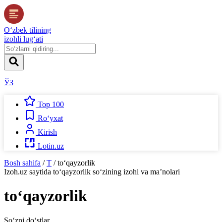
O‘zbek tilining
izohli lug‘ati
ЎЗ
Top 100
Ro‘yxat
Kirish
Lotin.uz
Bosh sahifa
/
T
/
to‘qayzorlik
Izoh.uz
saytida
to‘qayzorlik
so‘zining izohi va ma’nolari
to‘qayzorlik
So‘zni do‘stlar