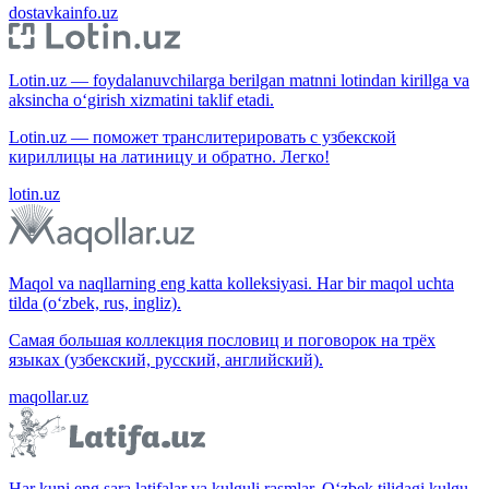
dostavkainfo.uz
Lotin.uz — foydalanuvchilarga berilgan matnni lotindan kirillga va
aksincha o‘girish xizmatini taklif etadi.
Lotin.uz — поможет транслитерировать с узбекской
кириллицы на латиницу и обратно. Легко!
lotin.uz
Maqol va naqllarning eng katta kolleksiyasi. Har bir maqol uchta
tilda (o‘zbek, rus, ingliz).
Самая большая коллекция пословиц и поговорок на трёх
языках (узбекский, русский, английский).
maqollar.uz
Har kuni eng sara latifalar va kulguli rasmlar. O‘zbek tilidagi kulgu