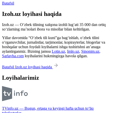
Batafsil
Izoh.uz loyihasi haqida
Izoh.uz — O‘zbek tilining xalqona izohli lug‘ati 35 000 dan ortiq
so‘zlarning ma’nolari ibora va misollar bilan keltirilgan.
Yillar davomida “O‘zbek tili kuni”ga bag‘ishlab, o‘zbek tilini
o‘rganuvchilar, jurnalistlar, tarjimonlar, kopirayterlar, blogerlar va
boshqalar uchun foydali loyihalarni ishga tushirishni an’anaga
aylantirganmiz. Bizning jamoa
Lotin.uz
,
Imlo.uz
,
Sinonim.uz
,
Sarlavha.com
loyihalarini hukmingizga havola qilgan.
Batafsil Izoh.uz loyihasi haqida
Loyihalarimiz
TVinfo.uz — Bugun, ertaga va keyingi hafta uchun to‘liq
teledasturlar.