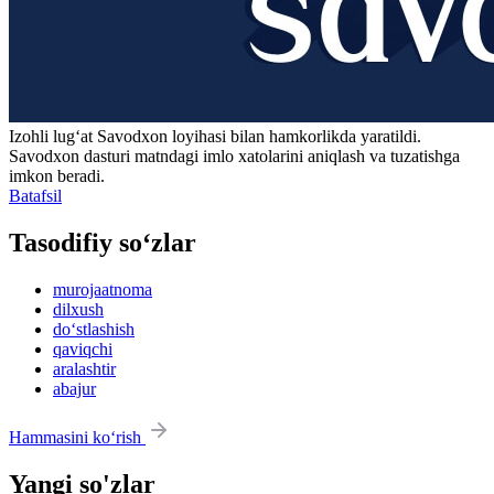
Izohli lugʻat
Savodxon
loyihasi bilan hamkorlikda yaratildi.
Savodxon dasturi matndagi imlo xatolarini aniqlash va tuzatishga
imkon beradi.
Batafsil
Tasodifiy so‘zlar
murojaatnoma
dilxush
do‘stlashish
qaviqchi
aralashtir
abajur
Hammasini ko‘rish
Yangi so'zlar