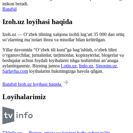
imkon beradi.
Batafsil
Izoh.uz loyihasi haqida
Izoh.uz — O‘zbek tilining xalqona izohli lug‘ati 35 000 dan ortiq
so‘zlarning ma’nolari ibora va misollar bilan keltirilgan.
Yillar davomida “O‘zbek tili kuni”ga bag‘ishlab, o‘zbek tilini
o‘rganuvchilar, jurnalistlar, tarjimonlar, kopirayterlar, blogerlar va
boshqalar uchun foydali loyihalarni ishga tushirishni an’anaga
aylantirganmiz. Bizning jamoa
Lotin.uz
,
Imlo.uz
,
Sinonim.uz
,
Sarlavha.com
loyihalarini hukmingizga havola qilgan.
Batafsil Izoh.uz loyihasi haqida
Loyihalarimiz
TVinfo.uz — Bugun, ertaga va keyingi hafta uchun to‘liq