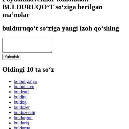
BULDURUQO‘T so‘ziga berilgan
ma’nolar
bulduruqo‘t so‘ziga yangi izoh qo‘shing
Yuborish
Oldingi 10 ta so‘z
bulbuligo‘yo
bulbulnavo
buldenej
buldira
buldog
buldozer
buldozerchi
buldurgun
bulduriq
bulduruq