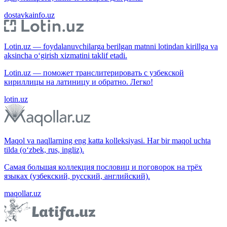
dostavkainfo.uz
Lotin.uz — foydalanuvchilarga berilgan matnni lotindan kirillga va
aksincha o‘girish xizmatini taklif etadi.
Lotin.uz — поможет транслитерировать с узбекской
кириллицы на латиницу и обратно. Легко!
lotin.uz
Maqol va naqllarning eng katta kolleksiyasi. Har bir maqol uchta
tilda (o‘zbek, rus, ingliz).
Самая большая коллекция пословиц и поговорок на трёх
языках (узбекский, русский, английский).
maqollar.uz