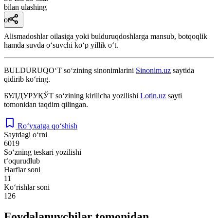
bilan ulashing
ot
Alismadoshlar oilasiga yoki bulduruqdoshlarga mansub, botqoqlik
hamda suvda oʻsuvchi koʻp yillik oʻt.
BULDURUQO‘T
so‘zining sinonimlarini
Sinonim.uz
saytida
qidirib ko‘ring.
БУЛДУРУҚЎТ
so‘zining kirillcha yozilishi
Lotin.uz
sayti
tomonidan taqdim qilingan.
Ro‘yxatga qo‘shish
Saytdagi o‘rni
6019
So‘zning teskari yozilishi
t‘oqurudlub
Harflar soni
11
Ko‘rishlar soni
126
Foydalanuvchilar tomonidan