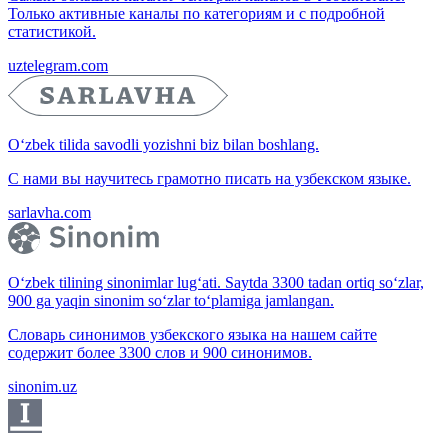
Только активные каналы по категориям и с подробной
статистикой.
uztelegram.com
O‘zbek tilida savodli yozishni biz bilan boshlang.
С нами вы научитесь грамотно писать на узбекском языке.
sarlavha.com
O‘zbek tilining sinonimlar lug‘ati. Saytda 3300 tadan ortiq so‘zlar,
900 ga yaqin sinonim so‘zlar to‘plamiga jamlangan.
Словарь синонимов узбекского языка на нашем сайте
содержит более 3300 слов и 900 синонимов.
sinonim.uz