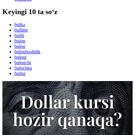
Keyingi 10 ta so‘z
bulka
bulling
bullit
bulon
buloq
buloqboshilik
buloqi
buloqchi
bulochka
bultur