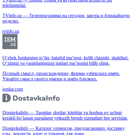
teledasturlar.
TVinfo.uz — Телепрограмма на сегодня, завтра и ближайшую
неделю.
tvinfo.uz
O‘zbek Ismlarning to‘liq, batafsil ma’nosi, kelib chiqishi, shakllari.
O‘zingiz va yaqinlaringizni ismlari ma’nosini bilib oling.
Полный смысл, происхождение, формы узбекских имён.
Узнайте смысл своего имени и имён близких.
ismlar.com
DostavkaInfo — Taomlar, dorilar, kitoblar va boshqa uy uchun
kerakli bo‘lagan narsalarni yetkazib berish xizmatlari bor servislar.
DostavkaInfo — Каталог сервисов, предлагающих доставку
еды, лекарств, книг и товаров для дома.