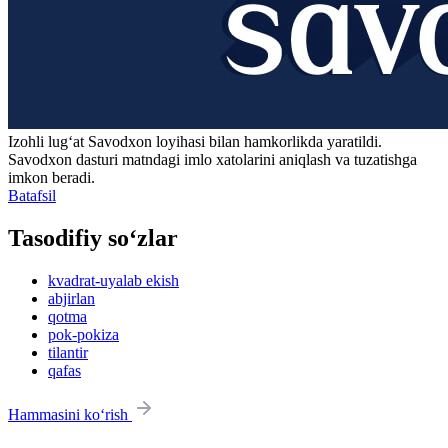
Izohli lugʻat
Savodxon
loyihasi bilan hamkorlikda yaratildi.
Savodxon dasturi matndagi imlo xatolarini aniqlash va tuzatishga
imkon beradi.
Batafsil
Tasodifiy so‘zlar
kvadrat-uyalab ekish
abjirlan
qotma
pok-pokiza
tilantir
qafas
Hammasini ko‘rish