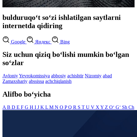
bulduruqo‘t so‘zi ishlatilgan saytlarni
internetda qidiring
Google
Яндекс
Bing
Siz uchun qiziq bo‘lishi mumkin bo‘lgan
so‘zlar
Avloniy
Yevrokomissiya
abbosiy
achishtir
Nizomiy
abad
Zamaxshariy
abssissa
achchiqlanish
Alifbo bo‘yicha
A
B
D
E
F
G
H
I
J
K
L
M
N
O
P
Q
R
S
T
U
V
X
Y
Z
O‘
G‘
Sh
Ch