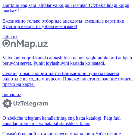
Har kuni eng sara latifalar va kulguli rasmlar. O‘zbek tilidagi kulgu
markazi!
Ежедневно только отборные анекдоты, смешные картинки.
Кузница юмора на узбекском языке!
latifa.uz
Valyutani yuqori kursda almashtirish uchun yaqin punktlarni aniqlab
beruvchi servis. Punkt joylashuvini kartada ko‘rsatadi.
Сервис, помогающий найти ближайшие пункты обмена
валюты с выгодным курсом. Покажет местоположение пункта
прямо на карте.
onmap.uz
O‘zbekcha telegram kanallarining eng katta katalogi. Faqt faol
kanallar, ruknlarda va batafsil statistikasi bilan.
Самый большой каталог телеграм каналов в Узбекистане.