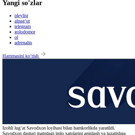
Yangi so'zlar
pleylist
alpag‘ut
telegram
golodomor
ol
adrenalin
Hammasini ko‘rish
Izohli lugʻat
Savodxon
loyihasi bilan hamkorlikda yaratildi.
Savodxon dasturi matndagi imlo xatolarini aniqlash va tuzatishga