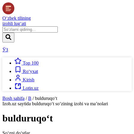
O‘zbek tilining
izohli lug‘ati
ЎЗ
Top 100
Ro‘yxat
Kirish
Lotin.uz
Bosh sahifa
/
B
/
bulduruqo‘t
Izoh.uz
saytida
bulduruqo‘t
so‘zining izohi va ma’nolari
bulduruqo‘t
So‘zni do‘stlar