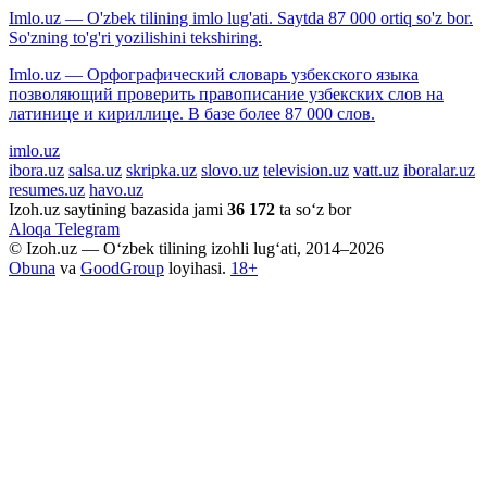
Imlo.uz — O'zbek tilining imlo lug'ati. Saytda 87 000 ortiq so'z bor.
So'zning to'g'ri yozilishini tekshiring.
Imlo.uz — Орфографический словарь узбекского языка
позволяющий проверить правописание узбекских слов на
латинице и кириллице. В базе более 87 000 слов.
imlo.uz
ibora.uz
salsa.uz
skripka.uz
slovo.uz
television.uz
vatt.uz
iboralar.uz
resumes.uz
havo.uz
Izoh.uz saytining bazasida jami
36 172
ta so‘z bor
Aloqa
Telegram
© Izoh.uz — O‘zbek tilining izohli lug‘ati, 2014–2026
Obuna
va
GoodGroup
loyihasi.
18+