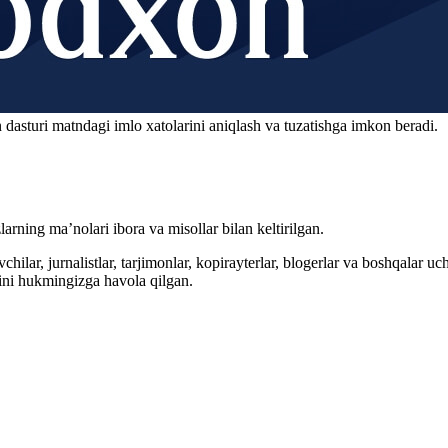
 dasturi matndagi imlo xatolarini aniqlash va tuzatishga imkon beradi.
arning ma’nolari ibora va misollar bilan keltirilgan.
hilar, jurnalistlar, tarjimonlar, kopirayterlar, blogerlar va boshqalar u
ini hukmingizga havola qilgan.