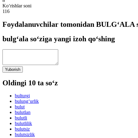
8
Ko‘rishlar soni
116
Foydalanuvchilar tomonidan BULG‘ALA so
bulg‘ala so‘ziga yangi izoh qo‘shing
Yuborish
Oldingi 10 ta so‘z
bulturgi
bulung‘urlik
bulut
bulutlan
bulutli
bulutlilik
bulutsiz
bulutsizlik