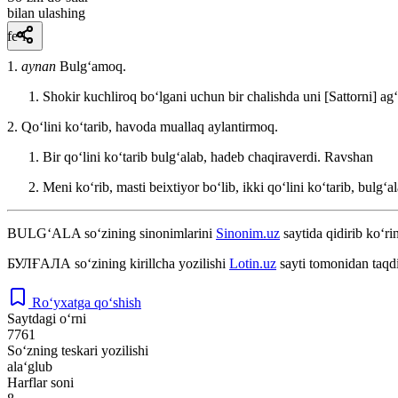
bilan ulashing
fe’l
1.
aynan
Bulgʻamoq.
Shokir kuchliroq boʻlgani uchun bir chalishda uni [Sattorni] ag
2. Qoʻlini koʻtarib, havoda muallaq aylantirmoq.
Bir qoʻlini koʻtarib bulgʻalab, hadeb chaqiraverdi.
Ravshan
Meni koʻrib, masti beixtiyor boʻlib, ikki qoʻlini koʻtarib, bulgʻal
BULG‘ALA
so‘zining sinonimlarini
Sinonim.uz
saytida qidirib ko‘ri
БУЛҒАЛА
so‘zining kirillcha yozilishi
Lotin.uz
sayti tomonidan taqd
Ro‘yxatga qo‘shish
Saytdagi o‘rni
7761
So‘zning teskari yozilishi
ala‘glub
Harflar soni