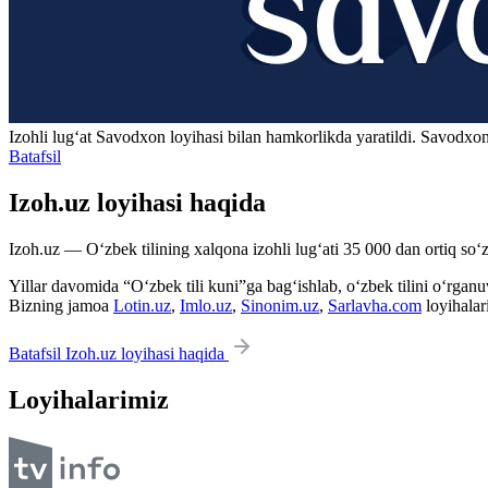
Izohli lugʻat
Savodxon
loyihasi bilan hamkorlikda yaratildi. Savodxon
Batafsil
Izoh.uz loyihasi haqida
Izoh.uz — O‘zbek tilining xalqona izohli lug‘ati 35 000 dan ortiq so‘zl
Yillar davomida “O‘zbek tili kuni”ga bag‘ishlab, o‘zbek tilini o‘rganuvc
Bizning jamoa
Lotin.uz
,
Imlo.uz
,
Sinonim.uz
,
Sarlavha.com
loyihalar
Batafsil Izoh.uz loyihasi haqida
Loyihalarimiz