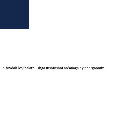
chun foydali loyihalarni ishga tushirishni an’anaga aylantirganmiz.