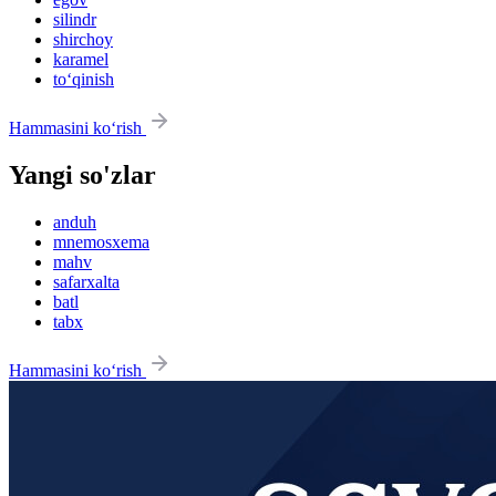
silindr
shirchoy
karamel
to‘qinish
Hammasini ko‘rish
Yangi so'zlar
anduh
mnemosxema
mahv
safarxalta
batl
tabx
Hammasini ko‘rish