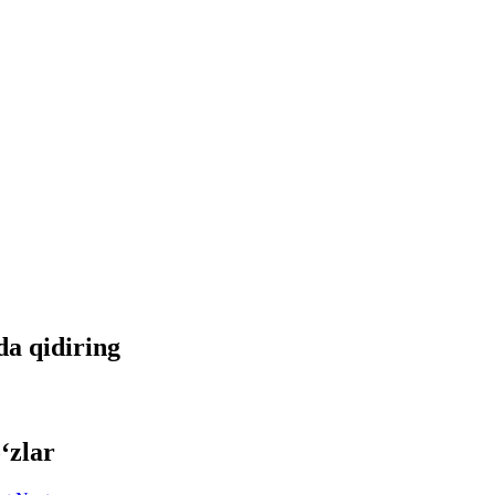
tda qidiring
‘zlar