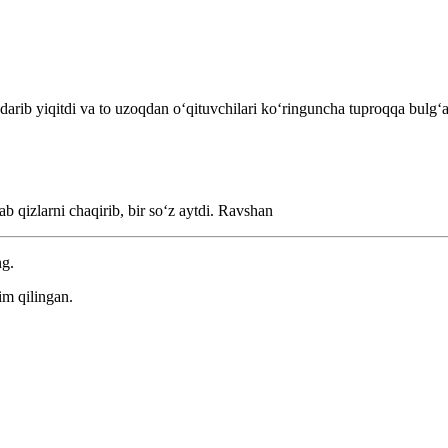
ʻdarib yiqitdi va to uzoqdan oʻqituvchilari koʻringuncha tuproqqa bulgʻa
ab qizlarni chaqirib, bir soʻz aytdi.
Ravshan
ng.
im qilingan.