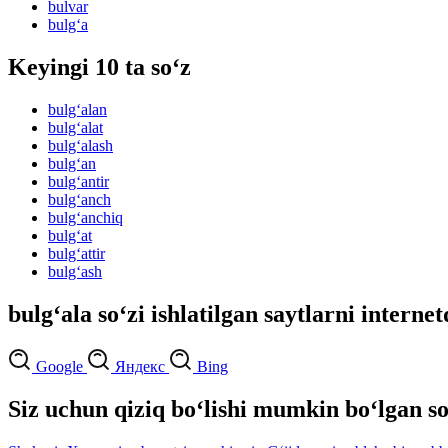
bulvar
bulg‘a
Keyingi 10 ta so‘z
bulg‘alan
bulg‘alat
bulg‘alash
bulg‘an
bulg‘antir
bulg‘anch
bulg‘anchiq
bulg‘at
bulg‘attir
bulg‘ash
bulg‘ala so‘zi ishlatilgan saytlarni interne
Google
Яндекс
Bing
Siz uchun qiziq bo‘lishi mumkin bo‘lgan so