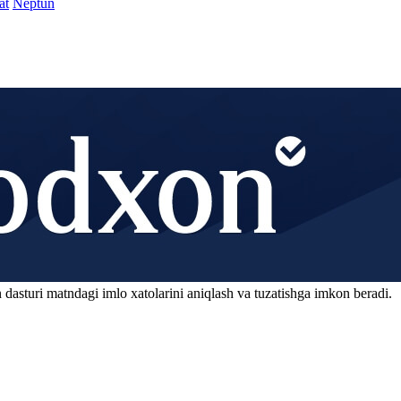
at
Neptun
 dasturi matndagi imlo xatolarini aniqlash va tuzatishga imkon beradi.