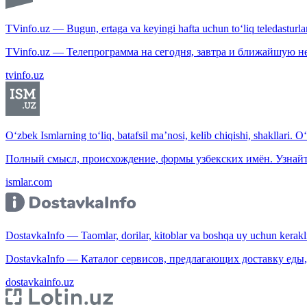
TVinfo.uz — Bugun, ertaga va keyingi hafta uchun to‘liq teledasturlar
TVinfo.uz — Телепрограмма на сегодня, завтра и ближайшую н
tvinfo.uz
O‘zbek Ismlarning to‘liq, batafsil ma’nosi, kelib chiqishi, shakllari. O
Полный смысл, происхождение, формы узбекских имён. Узнайт
ismlar.com
DostavkaInfo — Taomlar, dorilar, kitoblar va boshqa uy uchun kerakli b
DostavkaInfo — Каталог сервисов, предлагающих доставку еды, 
dostavkainfo.uz