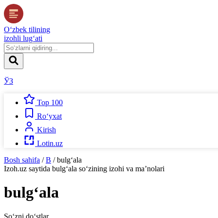
O‘zbek tilining
izohli lug‘ati
ЎЗ
Top 100
Ro‘yxat
Kirish
Lotin.uz
Bosh sahifa
/
B
/
bulg‘ala
Izoh.uz
saytida
bulg‘ala
so‘zining izohi va ma’nolari
bulg‘ala
So‘zni do‘stlar