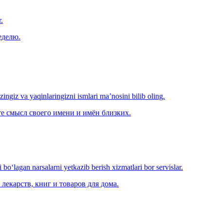
.
еделю.
‘zingiz va yaqinlaringizni ismlari ma’nosini bilib oling.
е смысл своего имени и имён близких.
o‘lagan narsalarni yetkazib berish xizmatlari bor servislar.
лекарств, книг и товаров для дома.