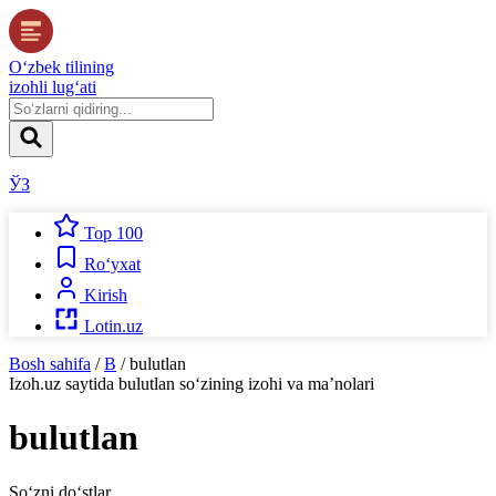
O‘zbek tilining
izohli lug‘ati
ЎЗ
Top 100
Ro‘yxat
Kirish
Lotin.uz
Bosh sahifa
/
B
/
bulutlan
Izoh.uz
saytida
bulutlan
so‘zining izohi va ma’nolari
bulutlan
So‘zni do‘stlar