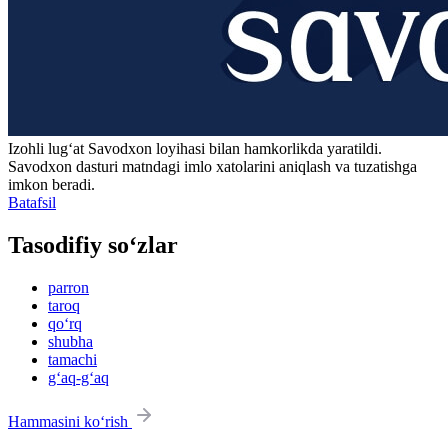
Izohli lugʻat
Savodxon
loyihasi bilan hamkorlikda yaratildi.
Savodxon dasturi matndagi imlo xatolarini aniqlash va tuzatishga
imkon beradi.
Batafsil
Tasodifiy so‘zlar
parron
taroq
qo‘rq
shubha
tamachi
g‘aq-g‘aq
Hammasini ko‘rish