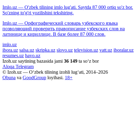
Imlo.uz — O'zbek tilining imlo lug'ati. Saytda 87 000 ortiq so'z bor.
So'zning to'g'ri yozilishini tekshiring.
Imlo.uz — Орфографический словарь узбекского языка
позволяющий проверить правописание узбекских слов на
латинице и кириллице. В базе более 87 000 слов.
imlo.uz
ibora.uz
salsa.uz
skripka.uz
slovo.uz
television.uz
vatt.uz
iboralar.uz
resumes.uz
havo.uz
Izoh.uz saytining bazasida jami
36 149
ta so‘z bor
Aloqa
Telegram
© Izoh.uz — O‘zbek tilining izohli lug‘ati, 2014–2026
Obuna
va
GoodGroup
loyihasi.
18+