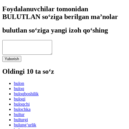
Foydalanuvchilar tomonidan
BULUTLAN so‘ziga berilgan ma’nolar
bulutlan so‘ziga yangi izoh qo‘shing
Yuborish
Oldingi 10 ta so‘z
bulon
buloq
buloqboshilik
buloqi
buloqchi
bulochka
bultur
bulturgi
bulung‘urlik