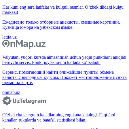
Har kuni eng sara latifalar va kulguli rasmlar. O‘zbek tilidagi kulgu
markazi!
Ежедневно только отборные анекдоты, смешные картинки.
Кузница юмора на узбекском языке!
latifa.uz
Valyutani yuqori kursda almashtirish uchun yaqin punktlarni aniqlab
beruvchi servis. Punkt joylashuvini kartada ko‘rsatadi.
Сервис, помогающий найти ближайшие пункты обмена
валюты с выгодным курсом. Покажет местоположение пункта
прямо на карте.
onmap.uz
O‘zbekcha telegram kanallarining eng katta katalogi. Faqt faol
kanallar, ruknlarda va batafsil statistikasi bilan.