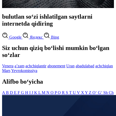
bulutlan so‘zi ishlatilgan saytlarni
internetda qidiring
Google
Яндекс
Bing
Siz uchun qiziq bo‘lishi mumkin bo‘lgan
so‘zlar
Venera
aʼzam
achchiqlantir
abonement
Uran
abadulabad
achchiqlan
Mars
Yevrokomissiya
Alifbo bo‘yicha
A
B
D
E
F
G
H
I
J
K
L
M
N
O
P
Q
R
S
T
U
V
X
Y
Z
O‘
G‘
Sh
Ch