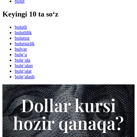
bulut
Keyingi 10 ta so‘z
bulutli
bulutlilik
bulutsiz
bulutsizlik
bulvar
bulg‘a
bulg‘ala
bulg‘alan
bulg‘alat
bulg‘alash