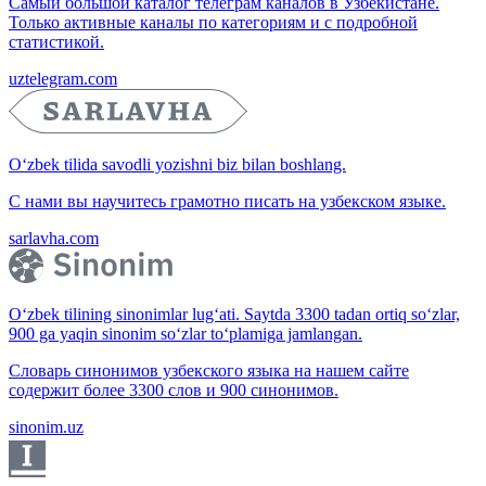
Самый большой каталог телеграм каналов в Узбекистане.
Только активные каналы по категориям и с подробной
статистикой.
uztelegram.com
O‘zbek tilida savodli yozishni biz bilan boshlang.
С нами вы научитесь грамотно писать на узбекском языке.
sarlavha.com
O‘zbek tilining sinonimlar lug‘ati. Saytda 3300 tadan ortiq so‘zlar,
900 ga yaqin sinonim so‘zlar to‘plamiga jamlangan.
Словарь синонимов узбекского языка на нашем сайте
содержит более 3300 слов и 900 синонимов.
sinonim.uz