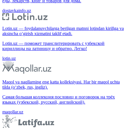
еды, лекарств, книг и товаров для дома.
dostavkainfo.uz
Lotin.uz — foydalanuvchilarga berilgan matnni lotindan kirillga va
aksincha o‘girish xizmatini taklif etadi.
Lotin.uz — поможет транслитерировать с узбекской
кириллицы на латиницу и обратно. Легко!
lotin.uz
Maqol va naqllarning eng katta kolleksiyasi. Har bir maqol uchta
tilda (o‘zbek, rus, ingliz).
Самая большая коллекция пословиц и поговорок на трёх
языках (узбекский, русский, английский).
maqollar.uz