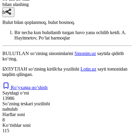
bilan ulashing
fe’l
Bulut bilan qoplanmoq, bulut bosmoq.
Bir necha kun bulutlanib turgan havo yana ochilib ketdi.
A.
Hayitmetov, Poʻlat barmoqlar
BULUTLAN
so‘zining sinonimlarini
Sinonim.uz
saytida qidirib
ko‘ring.
БУЛУТЛАН
so‘zining kirillcha yozilishi
Lotin.uz
sayti tomonidan
taqdim qilingan.
Ro‘yxatga qo‘shish
Saytdagi o‘rni
13986
So‘zning teskari yozilishi
naltulub
Harflar soni
8
Ko‘rishlar soni
115