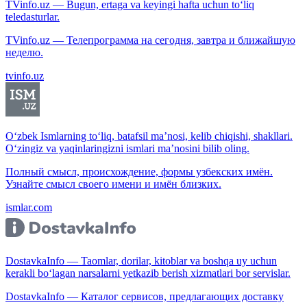
TVinfo.uz — Bugun, ertaga va keyingi hafta uchun to‘liq
teledasturlar.
TVinfo.uz — Телепрограмма на сегодня, завтра и ближайшую
неделю.
tvinfo.uz
O‘zbek Ismlarning to‘liq, batafsil ma’nosi, kelib chiqishi, shakllari.
O‘zingiz va yaqinlaringizni ismlari ma’nosini bilib oling.
Полный смысл, происхождение, формы узбекских имён.
Узнайте смысл своего имени и имён близких.
ismlar.com
DostavkaInfo — Taomlar, dorilar, kitoblar va boshqa uy uchun
kerakli bo‘lagan narsalarni yetkazib berish xizmatlari bor servislar.
DostavkaInfo — Каталог сервисов, предлагающих доставку