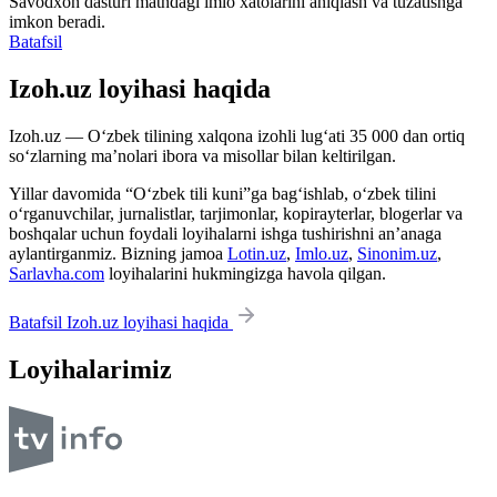
Savodxon dasturi matndagi imlo xatolarini aniqlash va tuzatishga
imkon beradi.
Batafsil
Izoh.uz loyihasi haqida
Izoh.uz — O‘zbek tilining xalqona izohli lug‘ati 35 000 dan ortiq
so‘zlarning ma’nolari ibora va misollar bilan keltirilgan.
Yillar davomida “O‘zbek tili kuni”ga bag‘ishlab, o‘zbek tilini
o‘rganuvchilar, jurnalistlar, tarjimonlar, kopirayterlar, blogerlar va
boshqalar uchun foydali loyihalarni ishga tushirishni an’anaga
aylantirganmiz. Bizning jamoa
Lotin.uz
,
Imlo.uz
,
Sinonim.uz
,
Sarlavha.com
loyihalarini hukmingizga havola qilgan.
Batafsil Izoh.uz loyihasi haqida
Loyihalarimiz