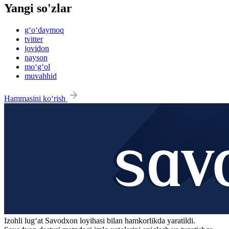
Yangi so'zlar
g‘o‘daymoq
tvitter
jovidon
nayson
mo‘g‘ol
muvahhid
Hammasini ko‘rish
Izohli lugʻat
Savodxon
loyihasi bilan hamkorlikda yaratildi.