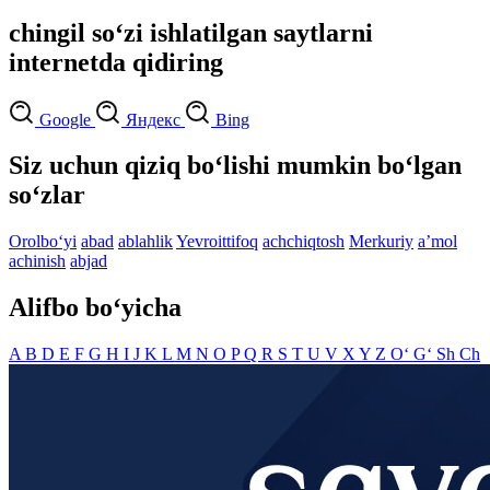
chingil so‘zi ishlatilgan saytlarni
internetda qidiring
Google
Яндекс
Bing
Siz uchun qiziq bo‘lishi mumkin bo‘lgan
so‘zlar
Orolbo‘yi
abad
ablahlik
Yevroittifoq
achchiqtosh
Merkuriy
aʼmol
achinish
abjad
Alifbo bo‘yicha
A
B
D
E
F
G
H
I
J
K
L
M
N
O
P
Q
R
S
T
U
V
X
Y
Z
O‘
G‘
Sh
Ch