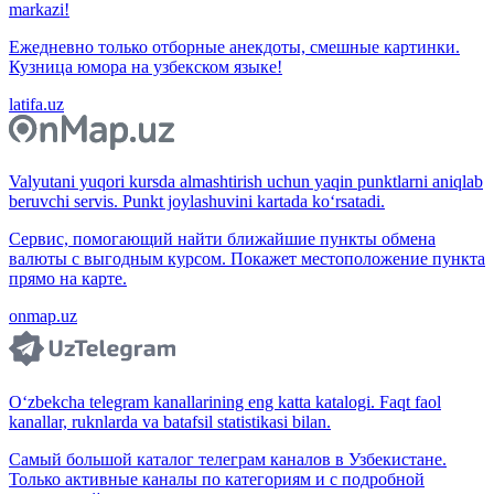
markazi!
Ежедневно только отборные анекдоты, смешные картинки.
Кузница юмора на узбекском языке!
latifa.uz
Valyutani yuqori kursda almashtirish uchun yaqin punktlarni aniqlab
beruvchi servis. Punkt joylashuvini kartada ko‘rsatadi.
Сервис, помогающий найти ближайшие пункты обмена
валюты с выгодным курсом. Покажет местоположение пункта
прямо на карте.
onmap.uz
O‘zbekcha telegram kanallarining eng katta katalogi. Faqt faol
kanallar, ruknlarda va batafsil statistikasi bilan.
Самый большой каталог телеграм каналов в Узбекистане.
Только активные каналы по категориям и с подробной