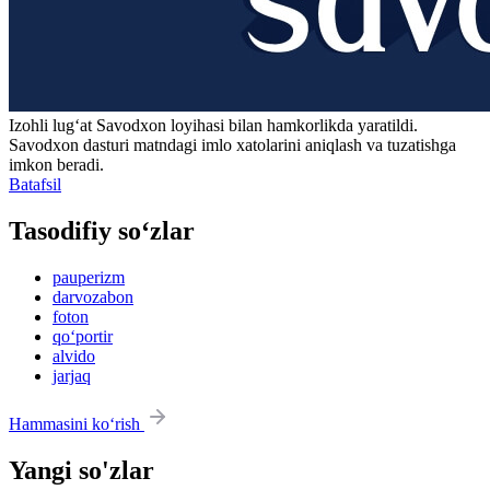
Izohli lugʻat
Savodxon
loyihasi bilan hamkorlikda yaratildi.
Savodxon dasturi matndagi imlo xatolarini aniqlash va tuzatishga
imkon beradi.
Batafsil
Tasodifiy so‘zlar
pauperizm
darvozabon
foton
qo‘portir
alvido
jarjaq
Hammasini ko‘rish
Yangi so'zlar