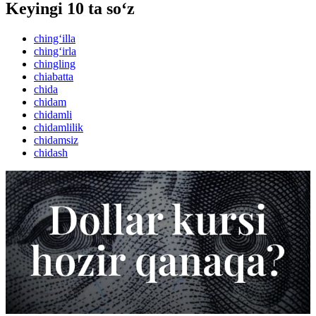
Keyingi 10 ta so‘z
ching‘illa
ching‘irla
chingling
chiabatta
chida
chidam
chidamli
chidamlilik
chidamsiz
chidash