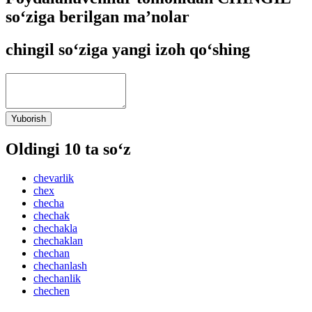
so‘ziga berilgan ma’nolar
chingil so‘ziga yangi izoh qo‘shing
Yuborish
Oldingi 10 ta so‘z
chevarlik
chex
checha
chechak
chechakla
chechaklan
chechan
chechanlash
chechanlik
chechen