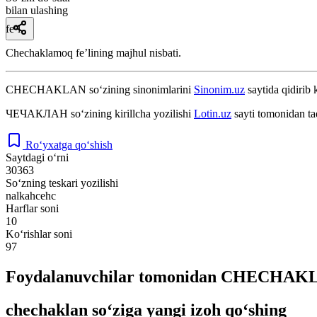
bilan ulashing
fe’l
Chechaklamoq feʼlining majhul nisbati.
CHECHAKLAN
so‘zining sinonimlarini
Sinonim.uz
saytida qidirib 
ЧЕЧАКЛАН
so‘zining kirillcha yozilishi
Lotin.uz
sayti tomonidan ta
Ro‘yxatga qo‘shish
Saytdagi o‘rni
30363
So‘zning teskari yozilishi
nalkahcehc
Harflar soni
10
Ko‘rishlar soni
97
Foydalanuvchilar tomonidan CHECHAKLAN
chechaklan so‘ziga yangi izoh qo‘shing