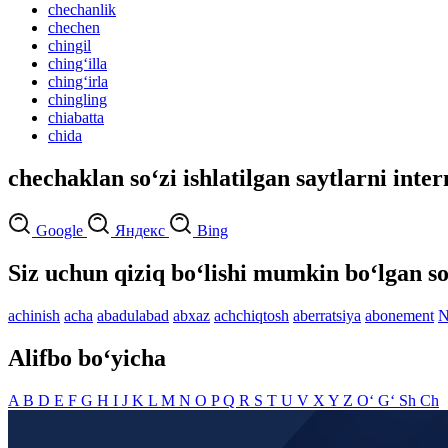
chechanlik
chechen
chingil
ching‘illa
ching‘irla
chingling
chiabatta
chida
chechaklan so‘zi ishlatilgan saytlarni inte
Google
Яндекс
Bing
Siz uchun qiziq bo‘lishi mumkin bo‘lgan so
achinish
acha
abadulabad
abxaz
achchiqtosh
aberratsiya
abonement
N
Alifbo bo‘yicha
A
B
D
E
F
G
H
I
J
K
L
M
N
O
P
Q
R
S
T
U
V
X
Y
Z
O‘
G‘
Sh
Ch