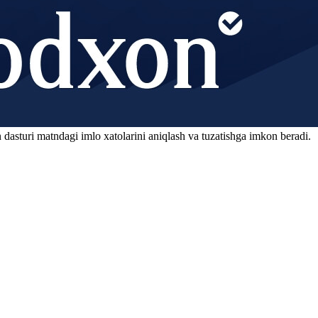
 dasturi matndagi imlo xatolarini aniqlash va tuzatishga imkon beradi.