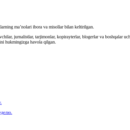
arning ma’nolari ibora va misollar bilan keltirilgan.
hilar, jurnalistlar, tarjimonlar, kopirayterlar, blogerlar va boshqalar u
ini hukmingizga havola qilgan.
.
еделю.