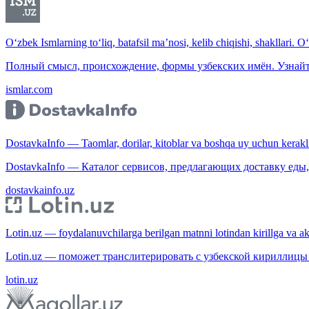
O‘zbek Ismlarning to‘liq, batafsil ma’nosi, kelib chiqishi, shakllari. O
Полный смысл, происхождение, формы узбекских имён. Узнайт
ismlar.com
DostavkaInfo — Taomlar, dorilar, kitoblar va boshqa uy uchun kerakli b
DostavkaInfo — Каталог сервисов, предлагающих доставку еды, 
dostavkainfo.uz
Lotin.uz — foydalanuvchilarga berilgan matnni lotindan kirillga va aksi
Lotin.uz — поможет транслитерировать с узбекской кириллицы 
lotin.uz