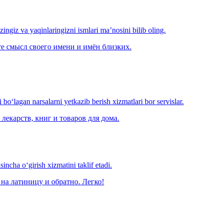
‘zingiz va yaqinlaringizni ismlari ma’nosini bilib oling.
е смысл своего имени и имён близких.
o‘lagan narsalarni yetkazib berish xizmatlari bor servislar.
лекарств, книг и товаров для дома.
ncha o‘girish xizmatini taklif etadi.
на латиницу и обратно. Легко!