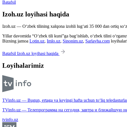
Batafsil
Izoh.uz loyihasi haqida
Izoh.uz — O‘zbek tilining xalqona izohli lug‘ati 35 000 dan ortiq so‘zl
Yillar davomida “O‘zbek tili kuni”ga bag‘ishlab, o‘zbek tilini o‘rganuvc
Bizning jamoa
Lotin.uz
,
Imlo.uz
,
Sinonim.uz
,
Sarlavha.com
loyihalar
Batafsil Izoh.uz loyihasi haqida
Loyihalarimiz
TVinfo.uz — Bugun, ertaga va keyingi hafta uchun to‘liq teledasturlar
TVinfo.uz — Телепрограмма на сегодня, завтра и ближайшую н
tvinfo.uz