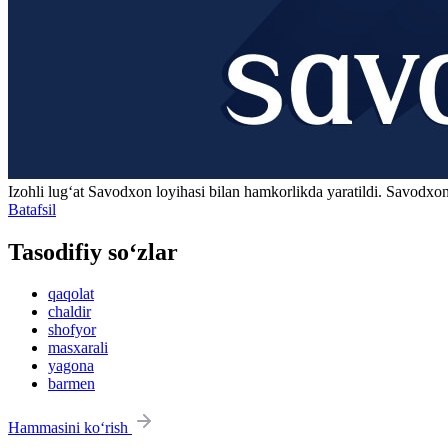
Izohli lugʻat
Savodxon
loyihasi bilan hamkorlikda yaratildi. Savodxon
Batafsil
Tasodifiy so‘zlar
qaqolat
chaldir
shofyor
masxarali
yagona
barmen
Hammasini ko‘rish