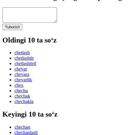
Yuborish
Oldingi 10 ta so‘z
chetlash
chetlashtir
chetlashtiril
chevar
chevara
chevarlik
chex
checha
chechak
chechakla
Keyingi 10 ta so‘z
chechan
chechanlash