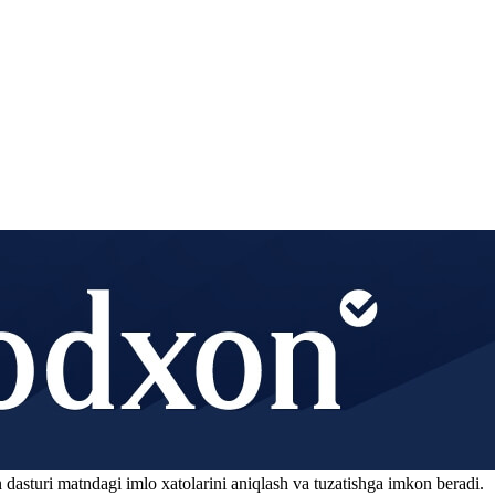
 dasturi matndagi imlo xatolarini aniqlash va tuzatishga imkon beradi.