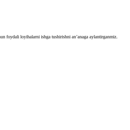
chun foydali loyihalarni ishga tushirishni an’anaga aylantirganmiz.