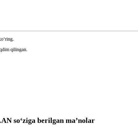
ko‘ring.
qdim qilingan.
 so‘ziga berilgan ma’nolar