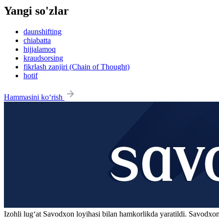
Yangi so'zlar
daunshifting
chiabatta
hijjalamoq
kraudsorsing
fikrlash zanjiri (Chain of Thought)
hotif
Hammasini ko‘rish
Izohli lugʻat
Savodxon
loyihasi bilan hamkorlikda yaratildi. Savodxon