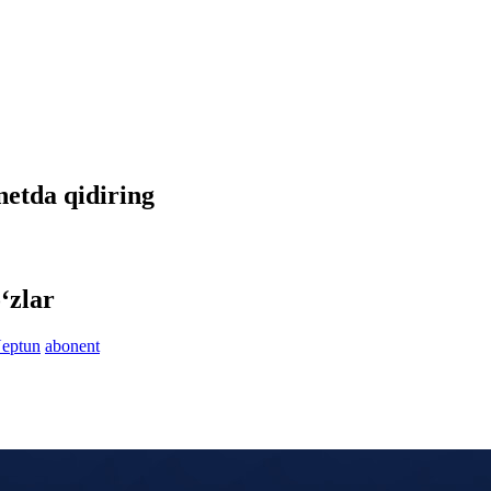
rnetda qidiring
‘zlar
eptun
abonent