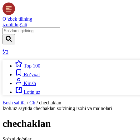
O‘zbek tilining
izohli lug‘ati
ЎЗ
Top 100
Ro‘yxat
Kirish
Lotin.uz
Bosh sahifa
/
Ch
/
chechaklan
Izoh.uz
saytida
chechaklan
so‘zining izohi va ma’nolari
chechaklan
So‘zni do‘stlar