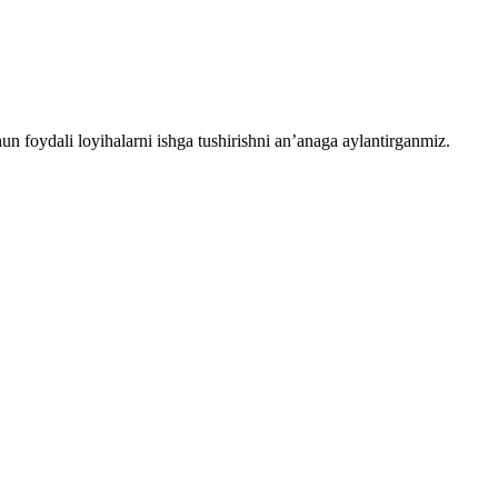
chun foydali loyihalarni ishga tushirishni an’anaga aylantirganmiz.