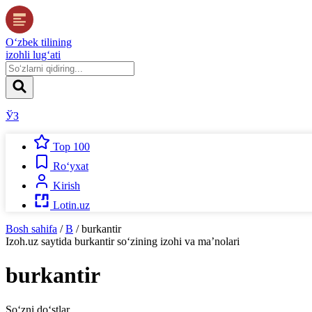
O‘zbek tilining
izohli lug‘ati
ЎЗ
Top 100
Ro‘yxat
Kirish
Lotin.uz
Bosh sahifa
/
B
/
burkantir
Izoh.uz
saytida
burkantir
so‘zining izohi va ma’nolari
burkantir
So‘zni do‘stlar