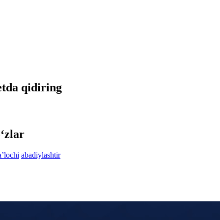
etda qidiring
‘zlar
aʼlochi
abadiylashtir