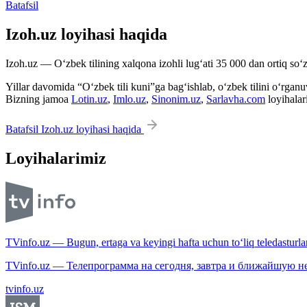
Batafsil
Izoh.uz loyihasi haqida
Izoh.uz — O‘zbek tilining xalqona izohli lug‘ati 35 000 dan ortiq so‘zl
Yillar davomida “O‘zbek tili kuni”ga bag‘ishlab, o‘zbek tilini o‘rganuvc
Bizning jamoa
Lotin.uz
,
Imlo.uz
,
Sinonim.uz
,
Sarlavha.com
loyihalar
Batafsil Izoh.uz loyihasi haqida
Loyihalarimiz
TVinfo.uz — Bugun, ertaga va keyingi hafta uchun to‘liq teledasturlar
TVinfo.uz — Телепрограмма на сегодня, завтра и ближайшую н
tvinfo.uz