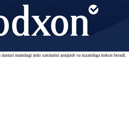
 dasturi matndagi imlo xatolarini aniqlash va tuzatishga imkon beradi.