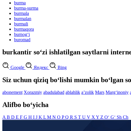
burma
burma-surma
burmala
burmalan
burmali
burmaqora
burnog‘i
buromad
burkantir so‘zi ishlatilgan saytlarni intern
Google
Яндекс
Bing
Siz uchun qiziq bo‘lishi mumkin bo‘lgan so
abonement
Xorazmiy
abadulabad
ablahlik
aʼzolik
Mars
Marg‘inoniy
Alifbo bo‘yicha
A
B
D
E
F
G
H
I
J
K
L
M
N
O
P
Q
R
S
T
U
V
X
Y
Z
O‘
G‘
Sh
Ch