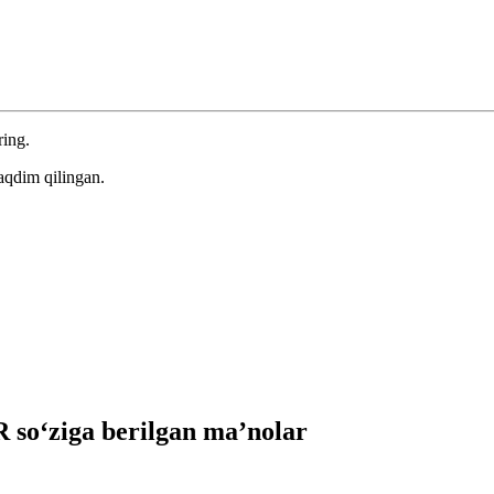
ring.
aqdim qilingan.
so‘ziga berilgan ma’nolar