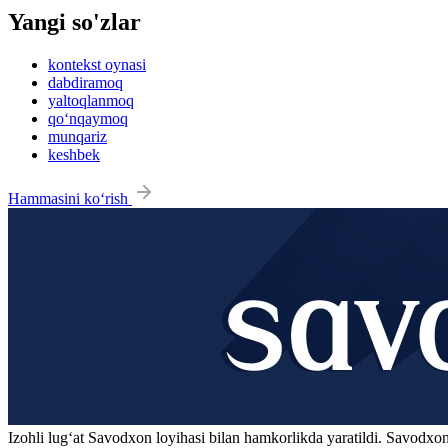
Yangi so'zlar
kontekst oynasi
dabdiramoq
yaltoqlanmoq
qo‘nqaymoq
munqariz
keshbek
Hammasini ko‘rish
Izohli lugʻat
Savodxon
loyihasi bilan hamkorlikda yaratildi. Savodxon