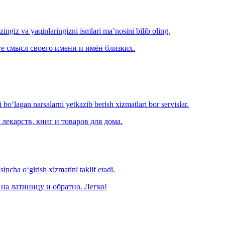
‘zingiz va yaqinlaringizni ismlari ma’nosini bilib oling.
е смысл своего имени и имён близких.
o‘lagan narsalarni yetkazib berish xizmatlari bor servislar.
лекарств, книг и товаров для дома.
ncha o‘girish xizmatini taklif etadi.
на латиницу и обратно. Легко!