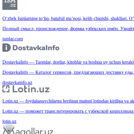
O‘zbek Ismlarning to‘liq, batafsil ma’nosi, kelib chiqishi, shakllari. O
Полный смысл, происхождение, формы узбекских имён. Узнайт
ismlar.com
DostavkaInfo — Taomlar, dorilar, kitoblar va boshqa uy uchun kerakli b
DostavkaInfo — Каталог сервисов, предлагающих доставку еды, 
dostavkainfo.uz
Lotin.uz — foydalanuvchilarga berilgan matnni lotindan kirillga va aksi
Lotin.uz — поможет транслитерировать с узбекской кириллицы 
lotin.uz