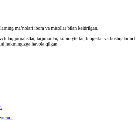
arning ma’nolari ibora va misollar bilan keltirilgan.
hilar, jurnalistlar, tarjimonlar, kopirayterlar, blogerlar va boshqalar u
ini hukmingizga havola qilgan.
.
еделю.