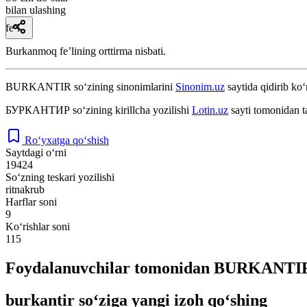
bilan ulashing
fe’l
Burkanmoq feʼlining orttirma nisbati.
BURKANTIR
so‘zining sinonimlarini
Sinonim.uz
saytida qidirib ko‘
БУРКАНТИР
so‘zining kirillcha yozilishi
Lotin.uz
sayti tomonidan t
Ro‘yxatga qo‘shish
Saytdagi o‘rni
19424
So‘zning teskari yozilishi
ritnakrub
Harflar soni
9
Ko‘rishlar soni
115
Foydalanuvchilar tomonidan BURKANTIR 
burkantir so‘ziga yangi izoh qo‘shing