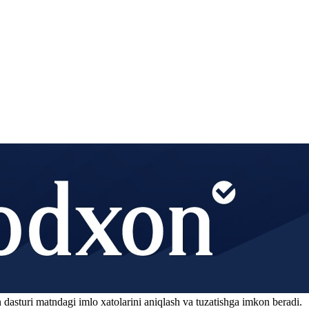
 dasturi matndagi imlo xatolarini aniqlash va tuzatishga imkon beradi.