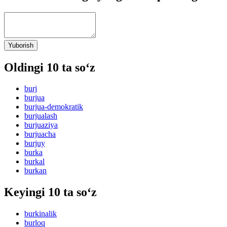
Yuborish
Oldingi 10 ta so‘z
burj
burjua
burjua-demokratik
burjualash
burjuaziya
burjuacha
burjuy
burka
burkal
burkan
Keyingi 10 ta so‘z
burkinalik
burloq