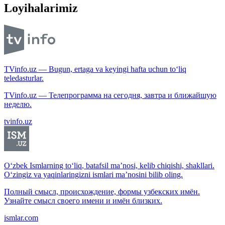
Loyihalarimiz
TVinfo.uz — Bugun, ertaga va keyingi hafta uchun to‘liq
teledasturlar.
TVinfo.uz — Телепрограмма на сегодня, завтра и ближайшую
неделю.
tvinfo.uz
O‘zbek Ismlarning to‘liq, batafsil ma’nosi, kelib chiqishi, shakllari.
O‘zingiz va yaqinlaringizni ismlari ma’nosini bilib oling.
Полный смысл, происхождение, формы узбекских имён.
Узнайте смысл своего имени и имён близких.
ismlar.com