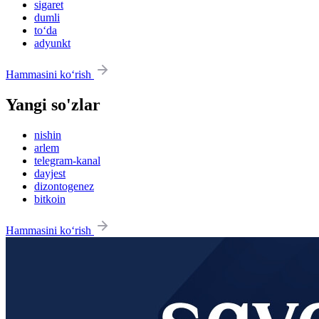
sigaret
dumli
to‘da
adyunkt
Hammasini ko‘rish
Yangi so'zlar
nishin
arlem
telegram-kanal
dayjest
dizontogenez
bitkoin
Hammasini ko‘rish