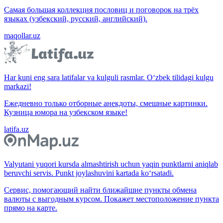
Самая большая коллекция пословиц и поговорок на трёх
языках (узбекский, русский, английский).
maqollar.uz
Har kuni eng sara latifalar va kulguli rasmlar. O‘zbek tilidagi kulgu
markazi!
Ежедневно только отборные анекдоты, смешные картинки.
Кузница юмора на узбекском языке!
latifa.uz
Valyutani yuqori kursda almashtirish uchun yaqin punktlarni aniqlab
beruvchi servis. Punkt joylashuvini kartada ko‘rsatadi.
Сервис, помогающий найти ближайшие пункты обмена
валюты с выгодным курсом. Покажет местоположение пункта
прямо на карте.