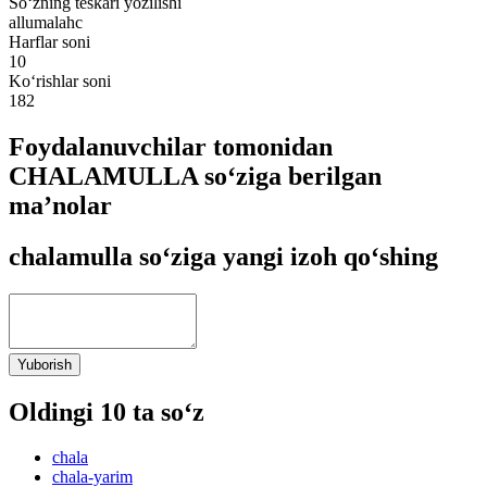
So‘zning teskari yozilishi
allumalahc
Harflar soni
10
Ko‘rishlar soni
182
Foydalanuvchilar tomonidan
CHALAMULLA so‘ziga berilgan
ma’nolar
chalamulla so‘ziga yangi izoh qo‘shing
Yuborish
Oldingi 10 ta so‘z
chala
chala-yarim