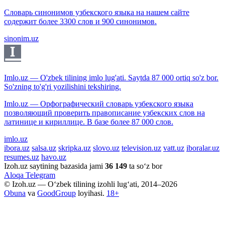
Словарь синонимов узбекского языка на нашем сайте
содержит более 3300 слов и 900 синонимов.
sinonim.uz
Imlo.uz — O'zbek tilining imlo lug'ati. Saytda 87 000 ortiq so'z bor.
So'zning to'g'ri yozilishini tekshiring.
Imlo.uz — Орфографический словарь узбекского языка
позволяющий проверить правописание узбекских слов на
латинице и кириллице. В базе более 87 000 слов.
imlo.uz
ibora.uz
salsa.uz
skripka.uz
slovo.uz
television.uz
vatt.uz
iboralar.uz
resumes.uz
havo.uz
Izoh.uz saytining bazasida jami
36 149
ta so‘z bor
Aloqa
Telegram
© Izoh.uz — O‘zbek tilining izohli lug‘ati, 2014–2026
Obuna
va
GoodGroup
loyihasi.
18+