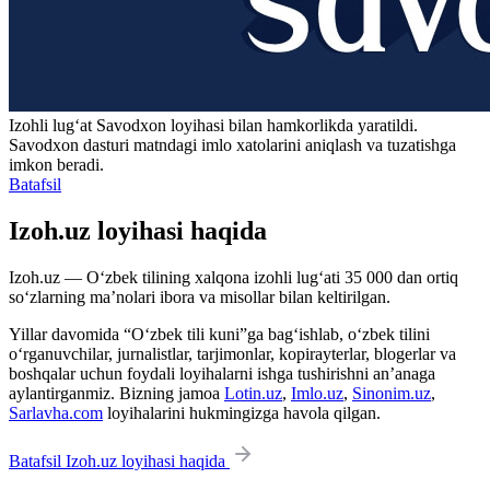
Izohli lugʻat
Savodxon
loyihasi bilan hamkorlikda yaratildi.
Savodxon dasturi matndagi imlo xatolarini aniqlash va tuzatishga
imkon beradi.
Batafsil
Izoh.uz loyihasi haqida
Izoh.uz — O‘zbek tilining xalqona izohli lug‘ati 35 000 dan ortiq
so‘zlarning ma’nolari ibora va misollar bilan keltirilgan.
Yillar davomida “O‘zbek tili kuni”ga bag‘ishlab, o‘zbek tilini
o‘rganuvchilar, jurnalistlar, tarjimonlar, kopirayterlar, blogerlar va
boshqalar uchun foydali loyihalarni ishga tushirishni an’anaga
aylantirganmiz. Bizning jamoa
Lotin.uz
,
Imlo.uz
,
Sinonim.uz
,
Sarlavha.com
loyihalarini hukmingizga havola qilgan.
Batafsil Izoh.uz loyihasi haqida