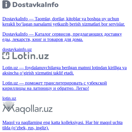
DostavkaInfo — Taomlar, dorilar, kitoblar va boshqa uy uchun
kerakli bo‘lagan narsalarni yetkazib berish xizmatlari bor servislar.
DostavkaInfo — Каталог сервисов, предлагающих доставку
еды, лекарств, книг и товаров для дома.
dostavkainfo.uz
Lotin.uz — foydalanuvchilarga berilgan matnni lotindan kirillga va
aksincha o‘girish xizmatini taklif etadi.
Lotin.uz — поможет транслитерировать с узбекской
кириллицы на латиницу и обратно. Легко!
lotin.uz
Maqol va naqllarning eng katta kolleksiyasi. Har bir maqol uchta
tilda (o‘zbek, rus, ingliz).