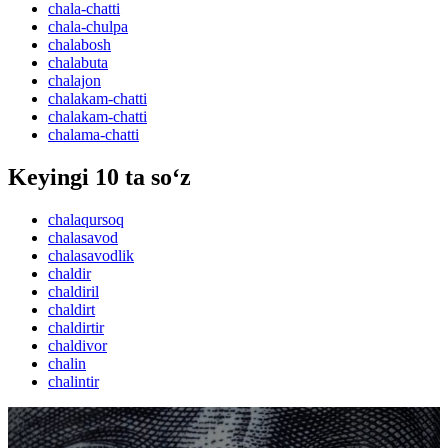
chala-chatti
chala-chulpa
chalabosh
chalabuta
chalajon
chalakam-chatti
chalakam-chatti
chalama-chatti
Keyingi 10 ta so‘z
chalaqursoq
chalasavod
chalasavodlik
chaldir
chaldiril
chaldirt
chaldirtir
chaldivor
chalin
chalintir