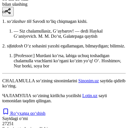
bilan ulashing
ot
1.
so‘zlashuv tili
Savodi toʻliq chiqmagan kishi.
— Siz chalamullasiz, Gʻaybarov! — dedi Haykal
Gʻaniyevich. M.
M. Doʻst, Galatepaga qaytish
2.
sifatdosh
Oʻz sohasini yaxshi egallamagan, bilmaydigan; bilimsiz.
[Professor:] Murdani koʻrsa, labiga uchuq toshadigan
chalamulla vrachlarni koʻrgani koʻzim yoʻq!
Oʻ. Hoshimov,
Nur borki, soya bor
CHALAMULLA
so‘zining sinonimlarini
Sinonim.uz
saytida qidirib
ko‘ring.
ЧАЛАМУЛЛА
so‘zining kirillcha yozilishi
Lotin.uz
sayti
tomonidan taqdim qilingan.
Ro‘yxatga qo‘shish
Saytdagi o‘rni
27251