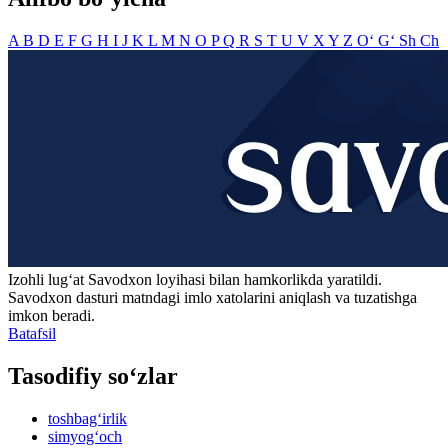
A
B
D
E
F
G
H
I
J
K
L
M
N
O
P
Q
R
S
T
U
V
X
Y
Z
O‘
G‘
Sh
Ch
Izohli lugʻat
Savodxon
loyihasi bilan hamkorlikda yaratildi.
Savodxon dasturi matndagi imlo xatolarini aniqlash va tuzatishga
imkon beradi.
Batafsil
Tasodifiy so‘zlar
toshbag‘irlik
simyog‘och