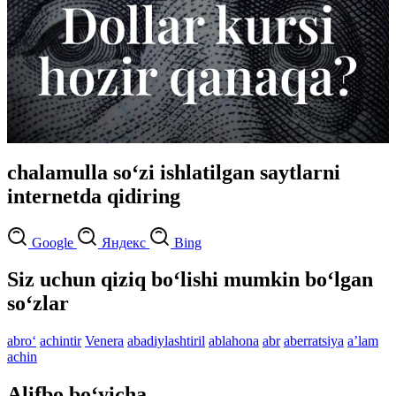
chalamulla so‘zi ishlatilgan saytlarni
internetda qidiring
Google
Яндекс
Bing
Siz uchun qiziq bo‘lishi mumkin bo‘lgan
so‘zlar
abro‘
achintir
Venera
abadiylashtiril
ablahona
abr
aberratsiya
aʼlam
achin
Alifbo bo‘yicha