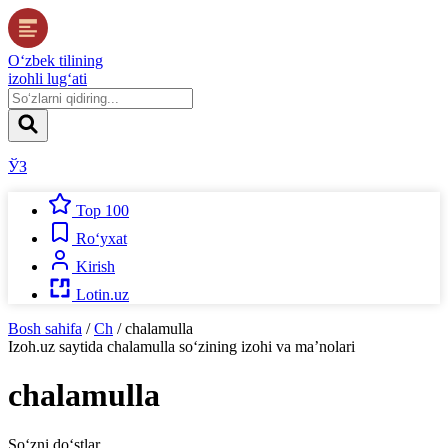
O‘zbek tilining
izohli lug‘ati
ЎЗ
Top 100
Ro‘yxat
Kirish
Lotin.uz
Bosh sahifa
/
Ch
/
chalamulla
Izoh.uz
saytida
chalamulla
so‘zining izohi va ma’nolari
chalamulla
So‘zni do‘stlar