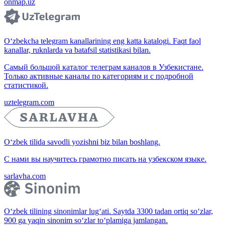
onmap.uz
O‘zbekcha telegram kanallarining eng katta katalogi. Faqt faol
kanallar, ruknlarda va batafsil statistikasi bilan.
Самый большой каталог телеграм каналов в Узбекистане.
Только активные каналы по категориям и с подробной
статистикой.
uztelegram.com
O‘zbek tilida savodli yozishni biz bilan boshlang.
С нами вы научитесь грамотно писать на узбекском языке.
sarlavha.com
O‘zbek tilining sinonimlar lug‘ati. Saytda 3300 tadan ortiq so‘zlar,
900 ga yaqin sinonim so‘zlar to‘plamiga jamlangan.