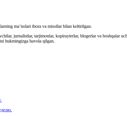
arning ma’nolari ibora va misollar bilan keltirilgan.
hilar, jurnalistlar, tarjimonlar, kopirayterlar, blogerlar va boshqalar u
ini hukmingizga havola qilgan.
.
еделю.