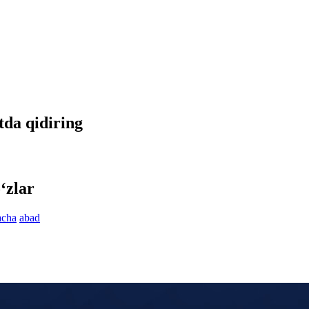
etda qidiring
‘zlar
acha
abad