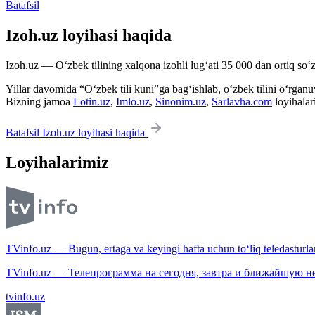
Batafsil
Izoh.uz loyihasi haqida
Izoh.uz — O‘zbek tilining xalqona izohli lug‘ati 35 000 dan ortiq so‘zl
Yillar davomida “O‘zbek tili kuni”ga bag‘ishlab, o‘zbek tilini o‘rganuvc
Bizning jamoa
Lotin.uz
,
Imlo.uz
,
Sinonim.uz
,
Sarlavha.com
loyihalar
Batafsil Izoh.uz loyihasi haqida
Loyihalarimiz
TVinfo.uz — Bugun, ertaga va keyingi hafta uchun to‘liq teledasturlar
TVinfo.uz — Телепрограмма на сегодня, завтра и ближайшую н
tvinfo.uz