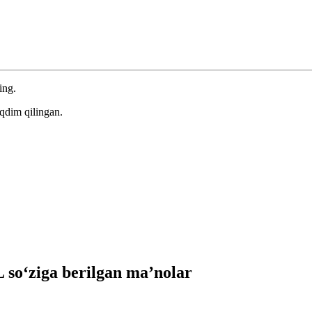
ing.
qdim qilingan.
o‘ziga berilgan ma’nolar