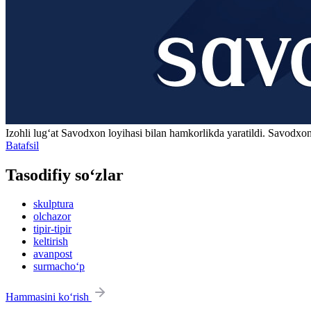
Izohli lugʻat
Savodxon
loyihasi bilan hamkorlikda yaratildi. Savodxon
Batafsil
Tasodifiy so‘zlar
skulptura
olchazor
tipir-tipir
keltirish
avanpost
surmacho‘p
Hammasini ko‘rish