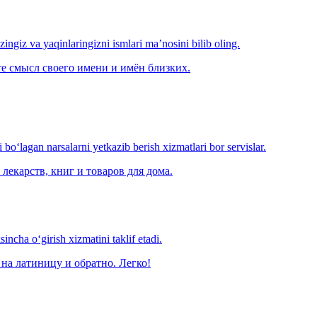
‘zingiz va yaqinlaringizni ismlari ma’nosini bilib oling.
е смысл своего имени и имён близких.
o‘lagan narsalarni yetkazib berish xizmatlari bor servislar.
лекарств, книг и товаров для дома.
ncha o‘girish xizmatini taklif etadi.
на латиницу и обратно. Легко!