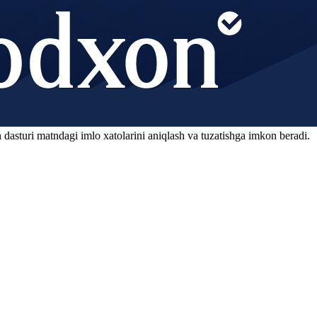
 dasturi matndagi imlo xatolarini aniqlash va tuzatishga imkon beradi.