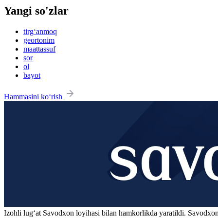
Yangi so'zlar
tirg‘anmoq
geortonim
maattassuf
sor
ol
bayot
Hammasini ko‘rish
Izohli lugʻat
Savodxon
loyihasi bilan hamkorlikda yaratildi. Savodxon