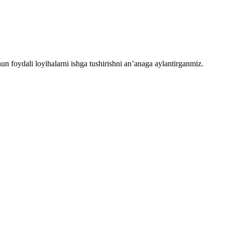
chun foydali loyihalarni ishga tushirishni an’anaga aylantirganmiz.