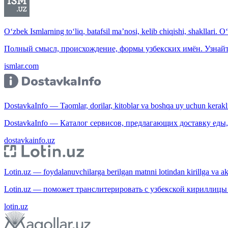
O‘zbek Ismlarning to‘liq, batafsil ma’nosi, kelib chiqishi, shakllari. O
Полный смысл, происхождение, формы узбекских имён. Узнайт
ismlar.com
DostavkaInfo — Taomlar, dorilar, kitoblar va boshqa uy uchun kerakli b
DostavkaInfo — Каталог сервисов, предлагающих доставку еды, 
dostavkainfo.uz
Lotin.uz — foydalanuvchilarga berilgan matnni lotindan kirillga va aksi
Lotin.uz — поможет транслитерировать с узбекской кириллицы 
lotin.uz