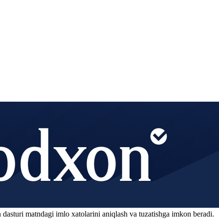
 dasturi matndagi imlo xatolarini aniqlash va tuzatishga imkon beradi.