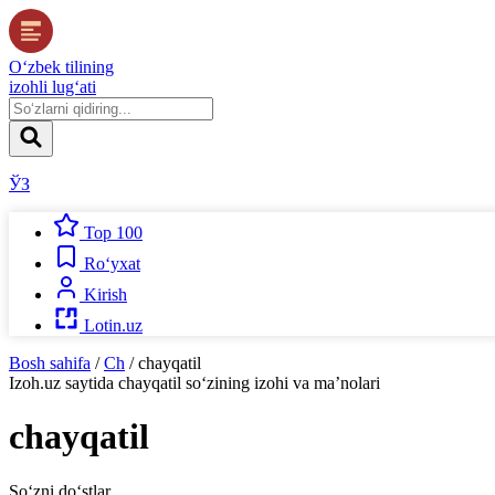
O‘zbek tilining
izohli lug‘ati
ЎЗ
Top 100
Ro‘yxat
Kirish
Lotin.uz
Bosh sahifa
/
Ch
/
chayqatil
Izoh.uz
saytida
chayqatil
so‘zining izohi va ma’nolari
chayqatil
So‘zni do‘stlar