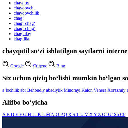
chayqov
chayqovchi
chayqovchilik
chag‘
chag‘-chag‘
chag‘-chug‘
chag‘alay
chag‘illa
chayqatil so‘zi ishlatilgan saytlarni intern
Google
Яндекс
Bing
Siz uchun qiziq bo‘lishi mumkin bo‘lgan so
aʼlochilik
abr
Behbudiy
abadiylik
Minorayi Kalon
Venera
Xorazmiy
Alifbo bo‘yicha
A
B
D
E
F
G
H
I
J
K
L
M
N
O
P
Q
R
S
T
U
V
X
Y
Z
O‘
G‘
Sh
Ch