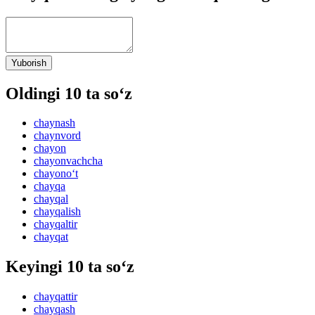
Yuborish
Oldingi 10 ta so‘z
chaynash
chaynvord
chayon
chayonvachcha
chayono‘t
chayqa
chayqal
chayqalish
chayqaltir
chayqat
Keyingi 10 ta so‘z
chayqattir
chayqash