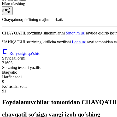
bilan ulashing
fe’l
Chayqatmoq feʼlining majhul nisbati.
CHAYQATIL
so‘zining sinonimlarini
Sinonim.uz
saytida qidirib ko‘r
ЧАЙҚАТИЛ
so‘zining kirillcha yozilishi
Lotin.uz
sayti tomonidan ta
Ro‘yxatga qo‘shish
Saytdagi o‘rni
21603
So‘zning teskari yozilishi
litaqyahc
Harflar soni
9
Ko‘rishlar soni
91
Foydalanuvchilar tomonidan CHAYQATIL s
chayqatil so‘ziga yangi izoh qo‘shing