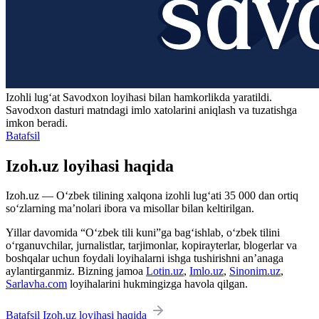
Izohli lugʻat
Savodxon
loyihasi bilan hamkorlikda yaratildi.
Savodxon dasturi matndagi imlo xatolarini aniqlash va tuzatishga
imkon beradi.
Batafsil
Izoh.uz loyihasi haqida
Izoh.uz — O‘zbek tilining xalqona izohli lug‘ati 35 000 dan ortiq
so‘zlarning ma’nolari ibora va misollar bilan keltirilgan.
Yillar davomida “O‘zbek tili kuni”ga bag‘ishlab, o‘zbek tilini
o‘rganuvchilar, jurnalistlar, tarjimonlar, kopirayterlar, blogerlar va
boshqalar uchun foydali loyihalarni ishga tushirishni an’anaga
aylantirganmiz. Bizning jamoa
Lotin.uz
,
Imlo.uz
,
Sinonim.uz
,
Sarlavha.com
loyihalarini hukmingizga havola qilgan.
Batafsil Izoh.uz loyihasi haqida