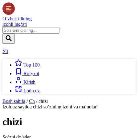
O‘zbek tilining
izohli lug‘ati
ЎЗ
Top 100
Ro‘yxat
Kirish
Lotin.uz
Bosh sahifa
/
Ch
/
chizi
Izoh.uz
saytida
chizi
so‘zining izohi va ma’nolari
chizi
So‘zni do‘stlar