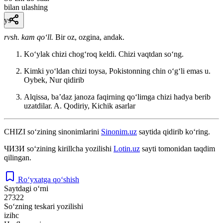
bilan ulashing
ys
rvsh. kam qoʻll.
Bir oz, ozgina, andak.
Koʻylak chizi chogʻroq keldi. Chizi vaqtdan soʻng.
Kimki yoʻldan chizi toysa, Pokistonning chin oʻgʻli emas u.
Oybek, Nur qidirib
Alqissa, baʼdaz janoza faqirning qoʻlimga chizi hadya berib
uzatdilar.
A. Qodiriy, Kichik asarlar
CHIZI
so‘zining sinonimlarini
Sinonim.uz
saytida qidirib ko‘ring.
ЧИЗИ
so‘zining kirillcha yozilishi
Lotin.uz
sayti tomonidan taqdim
qilingan.
Ro‘yxatga qo‘shish
Saytdagi o‘rni
27322
So‘zning teskari yozilishi
izihc