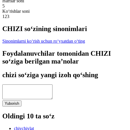
Harflar soni
5
Ko‘rishlar soni
123
CHIZI so‘zining sinonimlari
Sinonimlarni ko‘rish uchun ro‘yxatdan o‘ting
Foydalanuvchilar tomonidan CHIZI
so‘ziga berilgan ma’nolar
chizi so‘ziga yangi izoh qo‘shing
Yuborish
Oldingi 10 ta so‘z
chiychiylat