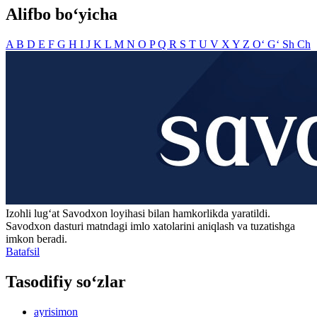
Alifbo bo‘yicha
A
B
D
E
F
G
H
I
J
K
L
M
N
O
P
Q
R
S
T
U
V
X
Y
Z
O‘
G‘
Sh
Ch
Izohli lugʻat
Savodxon
loyihasi bilan hamkorlikda yaratildi.
Savodxon dasturi matndagi imlo xatolarini aniqlash va tuzatishga
imkon beradi.
Batafsil
Tasodifiy so‘zlar
ayrisimon