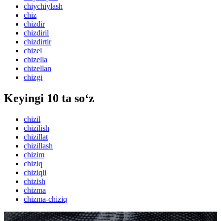
chiychiylash
chiz
chizdir
chizdiril
chizdirtir
chizel
chizella
chizellan
chizgi
Keyingi 10 ta so‘z
chizil
chizilish
chizillat
chizillash
chizim
chiziq
chiziqli
chizish
chizma
chizma-chiziq