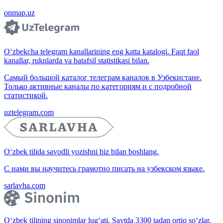
onmap.uz
O‘zbekcha telegram kanallarining eng katta katalogi. Faqt faol
kanallar, ruknlarda va batafsil statistikasi bilan.
Самый большой каталог телеграм каналов в Узбекистане.
Только активные каналы по категориям и с подробной
статистикой.
uztelegram.com
O‘zbek tilida savodli yozishni biz bilan boshlang.
С нами вы научитесь грамотно писать на узбекском языке.
sarlavha.com
O‘zbek tilining sinonimlar lug‘ati. Saytda 3300 tadan ortiq so‘zlar,