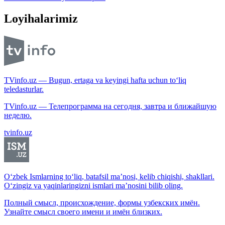
Loyihalarimiz
TVinfo.uz — Bugun, ertaga va keyingi hafta uchun to‘liq
teledasturlar.
TVinfo.uz — Телепрограмма на сегодня, завтра и ближайшую
неделю.
tvinfo.uz
O‘zbek Ismlarning to‘liq, batafsil ma’nosi, kelib chiqishi, shakllari.
O‘zingiz va yaqinlaringizni ismlari ma’nosini bilib oling.
Полный смысл, происхождение, формы узбекских имён.
Узнайте смысл своего имени и имён близких.