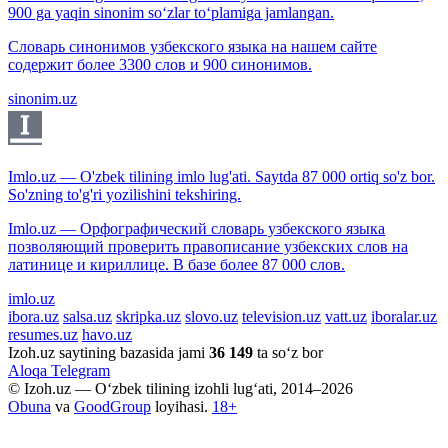
900 ga yaqin sinonim so‘zlar to‘plamiga jamlangan.
Словарь синонимов узбекского языка на нашем сайте
содержит более 3300 слов и 900 синонимов.
sinonim.uz
Imlo.uz — O'zbek tilining imlo lug'ati. Saytda 87 000 ortiq so'z bor.
So'zning to'g'ri yozilishini tekshiring.
Imlo.uz — Орфографический словарь узбекского языка
позволяющий проверить правописание узбекских слов на
латинице и кириллице. В базе более 87 000 слов.
imlo.uz
ibora.uz
salsa.uz
skripka.uz
slovo.uz
television.uz
vatt.uz
iboralar.uz
resumes.uz
havo.uz
Izoh.uz saytining bazasida jami
36 149
ta so‘z bor
Aloqa
Telegram
© Izoh.uz — O‘zbek tilining izohli lug‘ati, 2014–2026
Obuna
va
GoodGroup
loyihasi.
18+