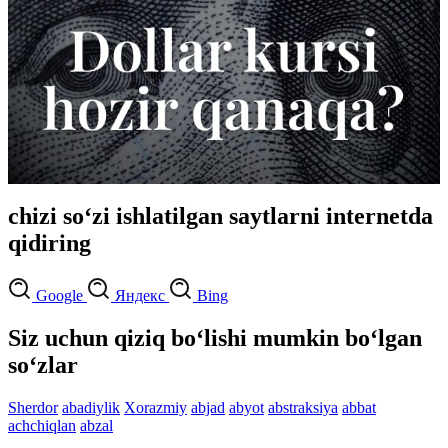
chizi so‘zi ishlatilgan saytlarni internetda
qidiring
Google
Яндекс
Bing
Siz uchun qiziq bo‘lishi mumkin bo‘lgan
so‘zlar
Sherdor
abadiylik
Xorazmiy
abjad
abyot
abstraksiya
abbat
achchiqlan
abzal