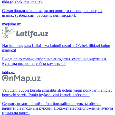
tilda (o‘zbek, rus, ingliz).
Самая большая коллекция пословиц и поговорок на трёх
языках (узбекский, русский, английский).
maqollar.uz
Har kuni eng sara latifalar va kulguli rasmlar. O‘zbek tilidagi kulgu
markazi!
Ежедневно только отборные анекдоты, смешные картинки.
Кузница юмора на узбекском языке!
latifa.uz
Valyutani yuqori kursda almashtirish uchun yaqin punktlarni aniqlab
beruvchi servis. Punkt joylashuvini kartada ko‘rsatadi.
Сервис, помогающий найти ближайшие пункты обмена
валюты с выгодным курсом. Покажет местоположение пункта
прямо на карте.