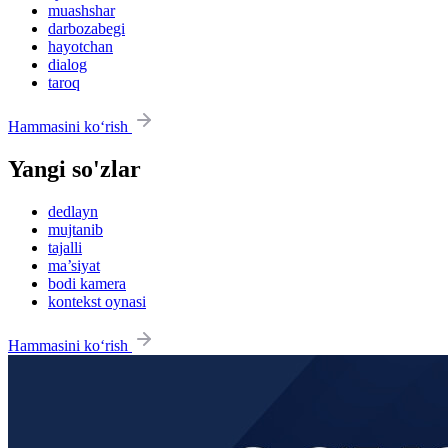
muashshar
darbozabegi
hayotchan
dialog
taroq
Hammasini ko‘rish
Yangi so'zlar
dedlayn
mujtanib
tajalli
ma’siyat
bodi kamera
kontekst oynasi
Hammasini ko‘rish