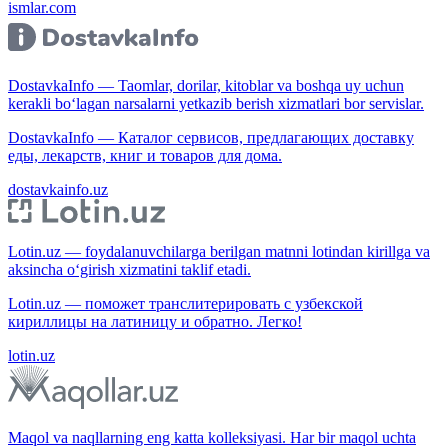
ismlar.com
DostavkaInfo — Taomlar, dorilar, kitoblar va boshqa uy uchun
kerakli bo‘lagan narsalarni yetkazib berish xizmatlari bor servislar.
DostavkaInfo — Каталог сервисов, предлагающих доставку
еды, лекарств, книг и товаров для дома.
dostavkainfo.uz
Lotin.uz — foydalanuvchilarga berilgan matnni lotindan kirillga va
aksincha o‘girish xizmatini taklif etadi.
Lotin.uz — поможет транслитерировать с узбекской
кириллицы на латиницу и обратно. Легко!
lotin.uz
Maqol va naqllarning eng katta kolleksiyasi. Har bir maqol uchta