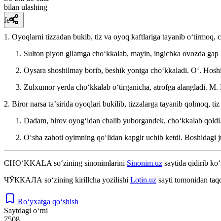
bilan ulashing
fe’l
1. Oyoqlarni tizzadan bukib, tiz va oyoq kaftlariga tayanib oʻtirmoq,
Sulton piyon gilamga choʻkkalab, mayin, ingichka ovozda gap 
Oysara shoshilmay borib, beshik yoniga choʻkkaladi.
Oʻ. Hoshi
Zulxumor yerda choʻkkalab oʻtirganicha, atrofga alangladi.
M. 
2. Biror narsa taʼsirida oyoqlari bukilib, tizzalarga tayanib qolmoq, t
Dadam, birov oyogʻidan chalib yuborgandek, choʻkkalab qoldi
Oʻsha zahoti oyimning qoʻlidan kapgir uchib ketdi. Boshidagi j
CHO‘KKALA
so‘zining sinonimlarini
Sinonim.uz
saytida qidirib ko‘
ЧЎККАЛА
so‘zining kirillcha yozilishi
Lotin.uz
sayti tomonidan taq
Ro‘yxatga qo‘shish
Saytdagi o‘rni
7508