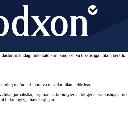
 dasturi matndagi imlo xatolarini aniqlash va tuzatishga imkon beradi.
arning ma’nolari ibora va misollar bilan keltirilgan.
hilar, jurnalistlar, tarjimonlar, kopirayterlar, blogerlar va boshqalar u
ini hukmingizga havola qilgan.