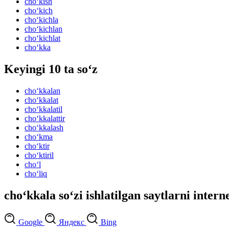
cho‘kish
cho‘kich
cho‘kichla
cho‘kichlan
cho‘kichlat
cho‘kka
Keyingi 10 ta so‘z
cho‘kkalan
cho‘kkalat
cho‘kkalatil
cho‘kkalattir
cho‘kkalash
cho‘kma
cho‘ktir
cho‘ktiril
cho‘l
cho‘liq
cho‘kkala so‘zi ishlatilgan saytlarni intern
Google
Яндекс
Bing