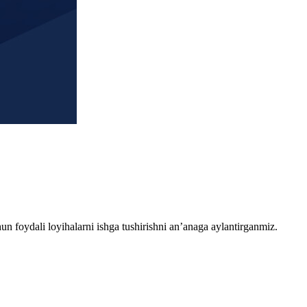
chun foydali loyihalarni ishga tushirishni an’anaga aylantirganmiz.