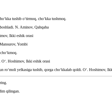
 choʻkka tushib oʻtirmoq, choʻkka tushmoq.
boshladi.
N. Aminov, Qahqaha
mov, Ikki eshik orasi
Mansurov, Yombi
iz choʻkmoq.
.
Oʻ. Hoshimov, Ikki eshik orasi
un roʻmoli yelkasiga tushib, qorga choʻkkalab qoldi.
Oʻ. Hoshimov, Ikki
ring.
dim qilingan.