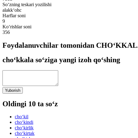
So‘zning teskari yozilishi
alakk‘ohc
Harflar soni
9
Ko‘rishlar soni
356
Foydalanuvchilar tomonidan CHO‘KKALA 
cho‘kkala so‘ziga yangi izoh qo‘shing
Yuborish
Oldingi 10 ta so‘z
cho‘kil
cho‘kindi
cho‘kirlik
cho‘kirtak