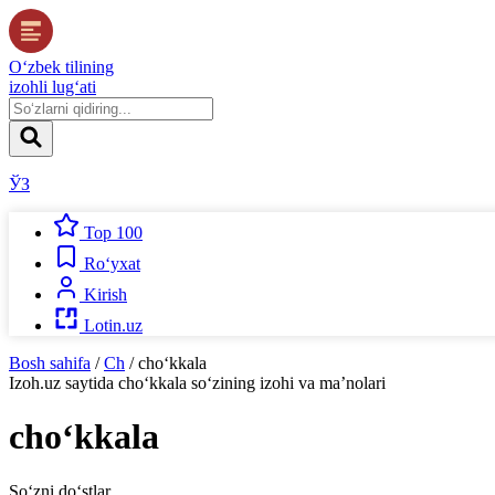
O‘zbek tilining
izohli lug‘ati
ЎЗ
Top 100
Ro‘yxat
Kirish
Lotin.uz
Bosh sahifa
/
Ch
/
cho‘kkala
Izoh.uz
saytida
cho‘kkala
so‘zining izohi va ma’nolari
cho‘kkala
So‘zni do‘stlar