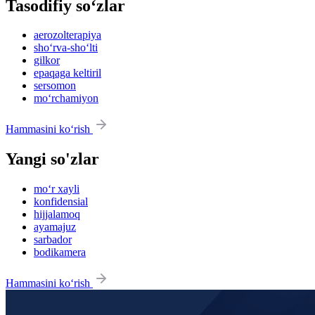
Tasodifiy so‘zlar
aerozolterapiya
sho‘rva-sho‘lti
gilkor
epaqaga keltiril
sersomon
mo‘rchamiyon
Hammasini ko‘rish
Yangi so'zlar
mo‘r xayli
konfidensial
hijjalamoq
ayamajuz
sarbador
bodikamera
Hammasini ko‘rish