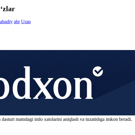
‘zlar
abadiy
abr
Uran
 dasturi matndagi imlo xatolarini aniqlash va tuzatishga imkon beradi.