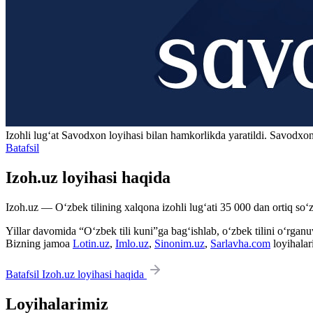
Izohli lugʻat
Savodxon
loyihasi bilan hamkorlikda yaratildi. Savodxon
Batafsil
Izoh.uz loyihasi haqida
Izoh.uz — O‘zbek tilining xalqona izohli lug‘ati 35 000 dan ortiq so‘zl
Yillar davomida “O‘zbek tili kuni”ga bag‘ishlab, o‘zbek tilini o‘rganuvc
Bizning jamoa
Lotin.uz
,
Imlo.uz
,
Sinonim.uz
,
Sarlavha.com
loyihalar
Batafsil Izoh.uz loyihasi haqida
Loyihalarimiz