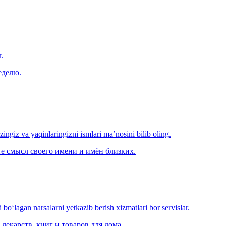
.
еделю.
‘zingiz va yaqinlaringizni ismlari ma’nosini bilib oling.
е смысл своего имени и имён близких.
o‘lagan narsalarni yetkazib berish xizmatlari bor servislar.
лекарств, книг и товаров для дома.