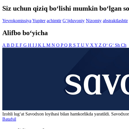
Siz uchun qiziq bo‘lishi mumkin bo‘lgan so
Yevrokomissiya
Yupiter
achimtir
G‘ijduvoniy
Nizomiy
abstraktlashtir
Alifbo bo‘yicha
A
B
D
E
F
G
H
I
J
K
L
M
N
O
P
Q
R
S
T
U
V
X
Y
Z
O‘
G‘
Sh
Ch
Izohli lugʻat
Savodxon
loyihasi bilan hamkorlikda yaratildi. Savodxon
Batafsil