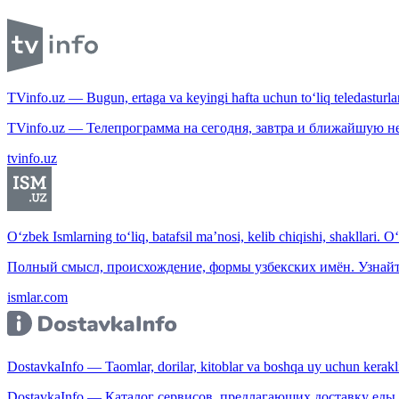
TVinfo.uz — Bugun, ertaga va keyingi hafta uchun to‘liq teledasturlar
TVinfo.uz — Телепрограмма на сегодня, завтра и ближайшую н
tvinfo.uz
O‘zbek Ismlarning to‘liq, batafsil ma’nosi, kelib chiqishi, shakllari. O
Полный смысл, происхождение, формы узбекских имён. Узнайт
ismlar.com
DostavkaInfo — Taomlar, dorilar, kitoblar va boshqa uy uchun kerakli b
DostavkaInfo — Каталог сервисов, предлагающих доставку еды, 