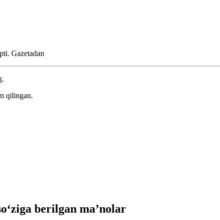
pti.
Gazetadan
g.
m qilingan.
‘ziga berilgan ma’nolar