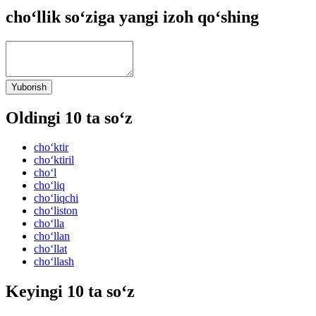
cho‘llik so‘ziga yangi izoh qo‘shing
Yuborish
Oldingi 10 ta so‘z
cho‘ktir
cho‘ktiril
cho‘l
cho‘liq
cho‘liqchi
cho‘liston
cho‘lla
cho‘llan
cho‘llat
cho‘llash
Keyingi 10 ta so‘z