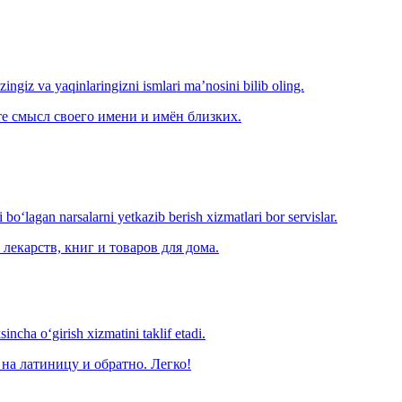
‘zingiz va yaqinlaringizni ismlari ma’nosini bilib oling.
е смысл своего имени и имён близких.
o‘lagan narsalarni yetkazib berish xizmatlari bor servislar.
лекарств, книг и товаров для дома.
ncha o‘girish xizmatini taklif etadi.
на латиницу и обратно. Легко!