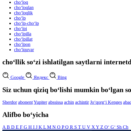
cho‘loq
cho‘loqlan
cho‘loqlik
cho‘lp
cho‘lp-cho‘lp
cho‘lpi
cho‘lpilla
cho‘lpillat
cho‘lpon
cho‘lquvar
cho‘llik so‘zi ishlatilgan saytlarni internet
Google
Яндекс
Bing
Siz uchun qiziq bo‘lishi mumkin bo‘lgan so
Sherdor
abonent
Yupiter
abssissa
achin
achintir
Jo‘qorg‘i Kenges
aba
Alifbo bo‘yicha
A
B
D
E
F
G
H
I
J
K
L
M
N
O
P
Q
R
S
T
U
V
X
Y
Z
O‘
G‘
Sh
Ch