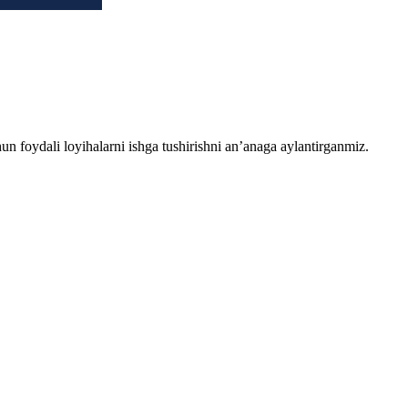
chun foydali loyihalarni ishga tushirishni an’anaga aylantirganmiz.