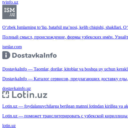
tvinfo.uz
O‘zbek Ismlarning to‘liq, batafsil ma’nosi, kelib chiqishi, shakllari. O
Полный смысл, происхождение, формы узбекских имён. Узнайт
ismlar.com
DostavkaInfo — Taomlar, dorilar, kitoblar va boshqa uy uchun kerakli b
DostavkaInfo — Каталог сервисов, предлагающих доставку еды, 
dostavkainfo.uz
Lotin.uz — foydalanuvchilarga berilgan matnni lotindan kirillga va aksi
Lotin.uz — поможет транслитерировать с узбекской кириллицы 
lotin.uz