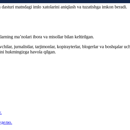
 dasturi matndagi imlo xatolarini aniqlash va tuzatishga imkon beradi.
arning ma’nolari ibora va misollar bilan keltirilgan.
hilar, jurnalistlar, tarjimonlar, kopirayterlar, blogerlar va boshqalar u
ini hukmingizga havola qilgan.
.
еделю.