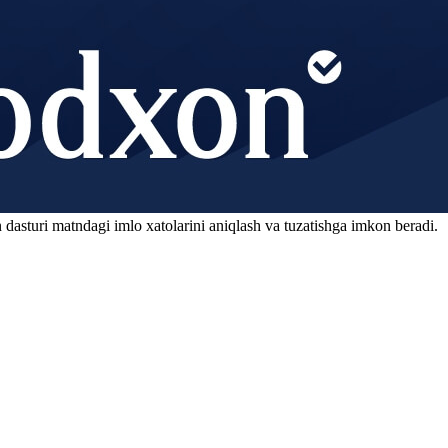
 dasturi matndagi imlo xatolarini aniqlash va tuzatishga imkon beradi.