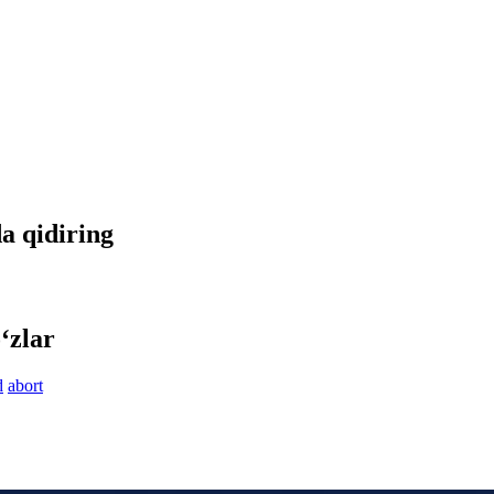
da qidiring
‘zlar
d
abort