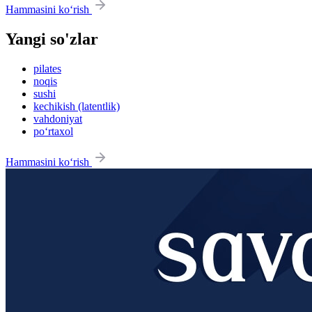
Hammasini ko‘rish
Yangi so'zlar
pilates
noqis
sushi
kechikish (latentlik)
vahdoniyat
po‘rtaxol
Hammasini ko‘rish