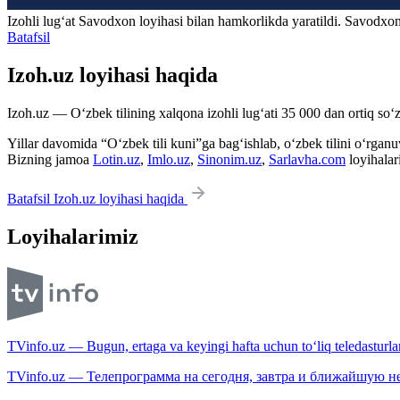
Izohli lugʻat
Savodxon
loyihasi bilan hamkorlikda yaratildi. Savodxon
Batafsil
Izoh.uz loyihasi haqida
Izoh.uz — O‘zbek tilining xalqona izohli lug‘ati 35 000 dan ortiq so‘zl
Yillar davomida “O‘zbek tili kuni”ga bag‘ishlab, o‘zbek tilini o‘rganuvc
Bizning jamoa
Lotin.uz
,
Imlo.uz
,
Sinonim.uz
,
Sarlavha.com
loyihalar
Batafsil Izoh.uz loyihasi haqida
Loyihalarimiz
TVinfo.uz — Bugun, ertaga va keyingi hafta uchun to‘liq teledasturlar
TVinfo.uz — Телепрограмма на сегодня, завтра и ближайшую н