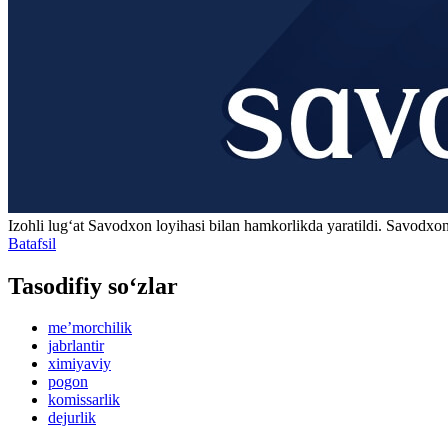
Izohli lugʻat
Savodxon
loyihasi bilan hamkorlikda yaratildi. Savodxon
Batafsil
Tasodifiy so‘zlar
meʼmorchilik
jabrlantir
ximiyaviy
pogon
komissarlik
dejurlik