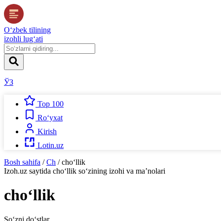
O‘zbek tilining
izohli lug‘ati
ЎЗ
Top 100
Ro‘yxat
Kirish
Lotin.uz
Bosh sahifa
/
Ch
/
cho‘llik
Izoh.uz
saytida
cho‘llik
so‘zining izohi va ma’nolari
cho‘llik
So‘zni do‘stlar