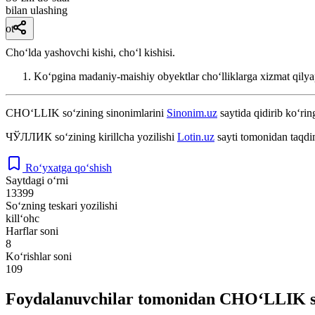
bilan ulashing
ot
Choʻlda yashovchi kishi, choʻl kishisi.
Koʻpgina madaniy-maishiy obyektlar choʻlliklarga xizmat qilya
CHO‘LLIK
so‘zining sinonimlarini
Sinonim.uz
saytida qidirib ko‘rin
ЧЎЛЛИК
so‘zining kirillcha yozilishi
Lotin.uz
sayti tomonidan taqdi
Ro‘yxatga qo‘shish
Saytdagi o‘rni
13399
So‘zning teskari yozilishi
kill‘ohc
Harflar soni
8
Ko‘rishlar soni
109
Foydalanuvchilar tomonidan CHO‘LLIK so