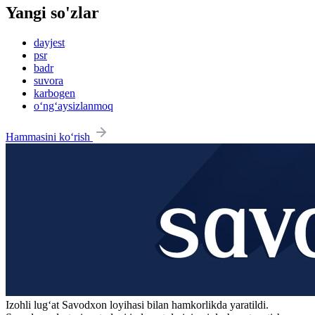
Yangi so'zlar
dayjest
psr
badr
suvora
karbogen
o‘ng‘aysizlanmoq
Hammasini ko‘rish
Izohli lugʻat
Savodxon
loyihasi bilan hamkorlikda yaratildi.