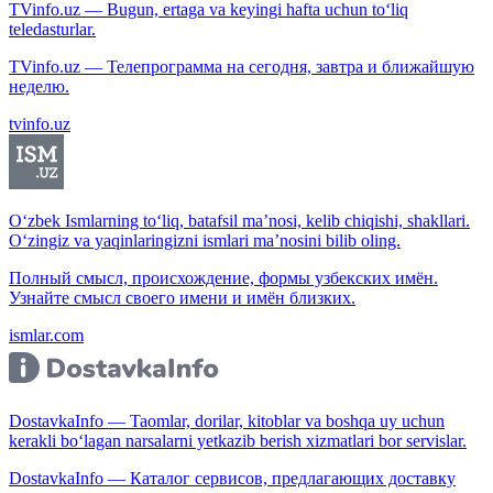
TVinfo.uz — Bugun, ertaga va keyingi hafta uchun to‘liq
teledasturlar.
TVinfo.uz — Телепрограмма на сегодня, завтра и ближайшую
неделю.
tvinfo.uz
O‘zbek Ismlarning to‘liq, batafsil ma’nosi, kelib chiqishi, shakllari.
O‘zingiz va yaqinlaringizni ismlari ma’nosini bilib oling.
Полный смысл, происхождение, формы узбекских имён.
Узнайте смысл своего имени и имён близких.
ismlar.com
DostavkaInfo — Taomlar, dorilar, kitoblar va boshqa uy uchun
kerakli bo‘lagan narsalarni yetkazib berish xizmatlari bor servislar.
DostavkaInfo — Каталог сервисов, предлагающих доставку