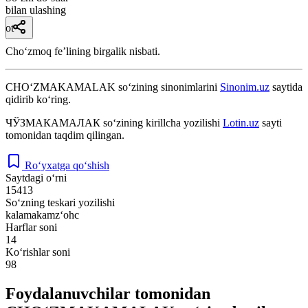
bilan ulashing
ot
Choʻzmoq feʼlining birgalik nisbati.
CHO‘ZMAKAMALAK
so‘zining sinonimlarini
Sinonim.uz
saytida
qidirib ko‘ring.
ЧЎЗМАКАМАЛАК
so‘zining kirillcha yozilishi
Lotin.uz
sayti
tomonidan taqdim qilingan.
Ro‘yxatga qo‘shish
Saytdagi o‘rni
15413
So‘zning teskari yozilishi
kalamakamz‘ohc
Harflar soni
14
Ko‘rishlar soni
98
Foydalanuvchilar tomonidan