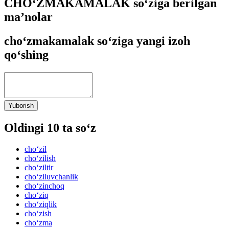
CHO‘ZMAKAMALAK so‘ziga berilgan
ma’nolar
cho‘zmakamalak so‘ziga yangi izoh
qo‘shing
Yuborish
Oldingi 10 ta so‘z
cho‘zil
cho‘zilish
cho‘ziltir
cho‘ziluvchanlik
cho‘zinchoq
cho‘ziq
cho‘ziqlik
cho‘zish
cho‘zma