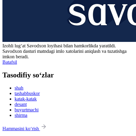
Izohli lugʻat
Savodxon
loyihasi bilan hamkorlikda yaratildi.
Savodxon dasturi matndagi imlo xatolarini aniqlash va tuzatishga
imkon beradi.
Batafsil
Tasodifiy so‘zlar
shah
tashabbuskor
katak-katak
desant
buyurtmachi
shirma
Hammasini ko‘rish