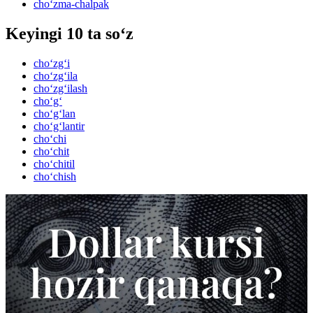
cho‘zma-chalpak
Keyingi 10 ta so‘z
cho‘zg‘i
cho‘zg‘ila
cho‘zg‘ilash
cho‘g‘
cho‘g‘lan
cho‘g‘lantir
cho‘chi
cho‘chit
cho‘chitil
cho‘chish