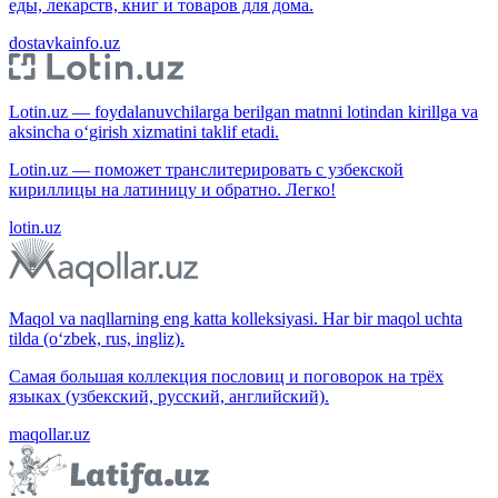
еды, лекарств, книг и товаров для дома.
dostavkainfo.uz
Lotin.uz — foydalanuvchilarga berilgan matnni lotindan kirillga va
aksincha o‘girish xizmatini taklif etadi.
Lotin.uz — поможет транслитерировать с узбекской
кириллицы на латиницу и обратно. Легко!
lotin.uz
Maqol va naqllarning eng katta kolleksiyasi. Har bir maqol uchta
tilda (o‘zbek, rus, ingliz).
Самая большая коллекция пословиц и поговорок на трёх
языках (узбекский, русский, английский).
maqollar.uz