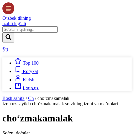
O‘zbek tilining
izohli lug‘ati
ЎЗ
Top 100
Ro‘yxat
Kirish
Lotin.uz
Bosh sahifa
/
Ch
/
cho‘zmakamalak
Izoh.uz
saytida
cho‘zmakamalak
so‘zining izohi va ma’nolari
cho‘zmakamalak
So‘zni do‘stlar