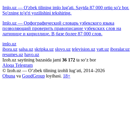
Imlo.uz — O'zbek tilining imlo lug'ati. Saytda 87 000 ortiq so'z bor.
So'zning to'g'ri yozilishini tekshiring.
Imlo.uz — Орфографический словарь узбекского языка
позволяющий проверить правописание узбекских слов на
латинице и кириллице. В базе более 87 000 слов.
imlo.uz
ibora.uz
salsa.uz
skripka.uz
slovo.uz
television.uz
vatt.uz
iboralar.uz
resumes.uz
havo.uz
Izoh.uz saytining bazasida jami
36 172
ta so‘z bor
Aloqa
Telegram
© Izoh.uz — O‘zbek tilining izohli lug‘ati, 2014–2026
Obuna
va
GoodGroup
loyihasi.
18+