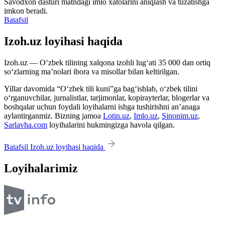
Savodxon dasturi matndagi imlo xatolarini aniqlash va tuzatishga
imkon beradi.
Batafsil
Izoh.uz loyihasi haqida
Izoh.uz — O‘zbek tilining xalqona izohli lug‘ati 35 000 dan ortiq
so‘zlarning ma’nolari ibora va misollar bilan keltirilgan.
Yillar davomida “O‘zbek tili kuni”ga bag‘ishlab, o‘zbek tilini
o‘rganuvchilar, jurnalistlar, tarjimonlar, kopirayterlar, blogerlar va
boshqalar uchun foydali loyihalarni ishga tushirishni an’anaga
aylantirganmiz. Bizning jamoa
Lotin.uz
,
Imlo.uz
,
Sinonim.uz
,
Sarlavha.com
loyihalarini hukmingizga havola qilgan.
Batafsil Izoh.uz loyihasi haqida
Loyihalarimiz