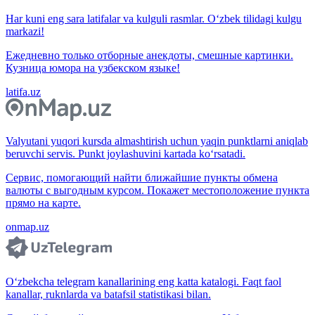
Har kuni eng sara latifalar va kulguli rasmlar. O‘zbek tilidagi kulgu
markazi!
Ежедневно только отборные анекдоты, смешные картинки.
Кузница юмора на узбекском языке!
latifa.uz
Valyutani yuqori kursda almashtirish uchun yaqin punktlarni aniqlab
beruvchi servis. Punkt joylashuvini kartada ko‘rsatadi.
Сервис, помогающий найти ближайшие пункты обмена
валюты с выгодным курсом. Покажет местоположение пункта
прямо на карте.
onmap.uz
O‘zbekcha telegram kanallarining eng katta katalogi. Faqt faol
kanallar, ruknlarda va batafsil statistikasi bilan.