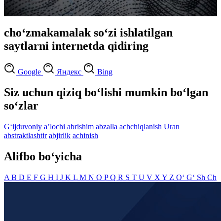
cho‘zmakamalak so‘zi ishlatilgan
saytlarni internetda qidiring
Google
Яндекс
Bing
Siz uchun qiziq bo‘lishi mumkin bo‘lgan
so‘zlar
G‘ijduvoniy
aʼlochi
abrishim
abzalla
achchiqlanish
Uran
abstraktlashtir
abjirlik
achinish
Alifbo bo‘yicha
A
B
D
E
F
G
H
I
J
K
L
M
N
O
P
Q
R
S
T
U
V
X
Y
Z
O‘
G‘
Sh
Ch