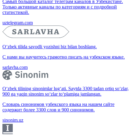
Самый большой каталог телеграм каналов в Узбекистане.
Только активные каналы по категориям и с подробной
статистикой.
uztelegram.com
O‘zbek tilida savodli yozishni biz bilan boshlang.
С нами вы научитесь грамотно писать на узбекском языке.
sarlavha.com
O‘zbek tilining sinonimlar lug‘ati. Saytda 3300 tadan ortiq so‘zlar,
900 ga yaqin sinonim so‘zlar to‘plamiga jamlangan.
Словарь синонимов узбекского языка на нашем сайте
содержит более 3300 слов и 900 синонимов.
sinonim.uz