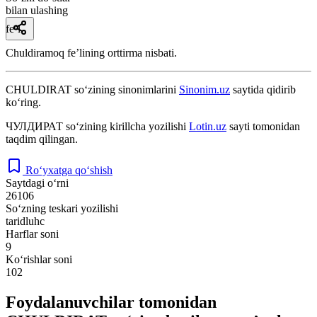
bilan ulashing
fe’l
Chuldiramoq feʼlining orttirma nisbati.
CHULDIRAT
so‘zining sinonimlarini
Sinonim.uz
saytida qidirib
ko‘ring.
ЧУЛДИРАТ
so‘zining kirillcha yozilishi
Lotin.uz
sayti tomonidan
taqdim qilingan.
Ro‘yxatga qo‘shish
Saytdagi o‘rni
26106
So‘zning teskari yozilishi
taridluhc
Harflar soni
9
Ko‘rishlar soni
102
Foydalanuvchilar tomonidan