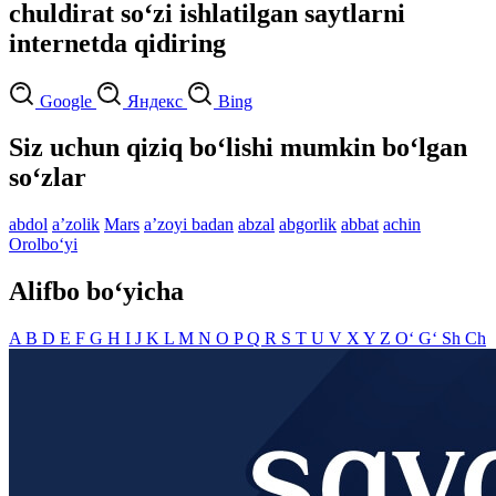
chuldirat so‘zi ishlatilgan saytlarni
internetda qidiring
Google
Яндекс
Bing
Siz uchun qiziq bo‘lishi mumkin bo‘lgan
so‘zlar
abdol
aʼzolik
Mars
aʼzoyi badan
abzal
abgorlik
abbat
achin
Orolbo‘yi
Alifbo bo‘yicha
A
B
D
E
F
G
H
I
J
K
L
M
N
O
P
Q
R
S
T
U
V
X
Y
Z
O‘
G‘
Sh
Ch