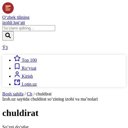
O‘zbek tilining
izohli lug‘ati
ЎЗ
Top 100
Ro‘yxat
Kirish
Lotin.uz
Bosh sahifa
/
Ch
/
chuldirat
Izoh.uz
saytida
chuldirat
so‘zining izohi va ma’nolari
chuldirat
So‘zni do‘stlar