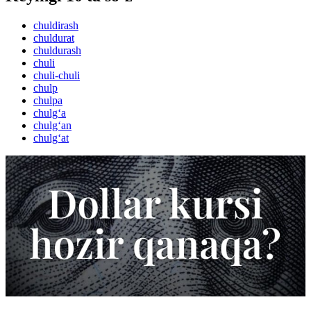
chuldirash
chuldurat
chuldurash
chuli
chuli-chuli
chulp
chulpa
chulg‘a
chulg‘an
chulg‘at