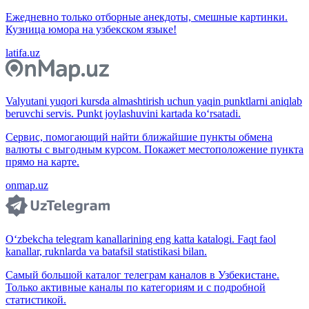
Ежедневно только отборные анекдоты, смешные картинки.
Кузница юмора на узбекском языке!
latifa.uz
Valyutani yuqori kursda almashtirish uchun yaqin punktlarni aniqlab
beruvchi servis. Punkt joylashuvini kartada ko‘rsatadi.
Сервис, помогающий найти ближайшие пункты обмена
валюты с выгодным курсом. Покажет местоположение пункта
прямо на карте.
onmap.uz
O‘zbekcha telegram kanallarining eng katta katalogi. Faqt faol
kanallar, ruknlarda va batafsil statistikasi bilan.
Самый большой каталог телеграм каналов в Узбекистане.
Только активные каналы по категориям и с подробной
статистикой.