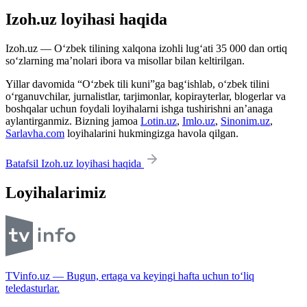
Izoh.uz loyihasi haqida
Izoh.uz — O‘zbek tilining xalqona izohli lug‘ati 35 000 dan ortiq
so‘zlarning ma’nolari ibora va misollar bilan keltirilgan.
Yillar davomida “O‘zbek tili kuni”ga bag‘ishlab, o‘zbek tilini
o‘rganuvchilar, jurnalistlar, tarjimonlar, kopirayterlar, blogerlar va
boshqalar uchun foydali loyihalarni ishga tushirishni an’anaga
aylantirganmiz. Bizning jamoa
Lotin.uz
,
Imlo.uz
,
Sinonim.uz
,
Sarlavha.com
loyihalarini hukmingizga havola qilgan.
Batafsil Izoh.uz loyihasi haqida
Loyihalarimiz
TVinfo.uz — Bugun, ertaga va keyingi hafta uchun to‘liq
teledasturlar.