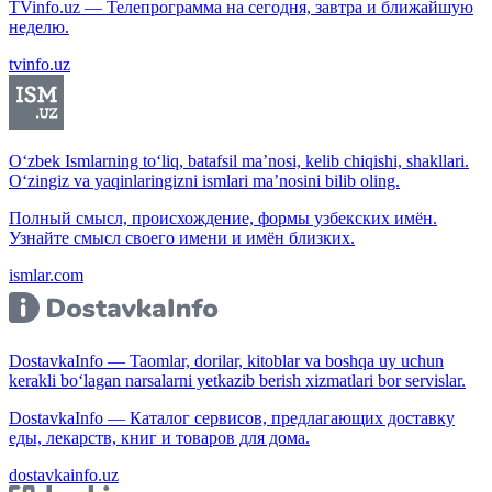
TVinfo.uz — Телепрограмма на сегодня, завтра и ближайшую
неделю.
tvinfo.uz
O‘zbek Ismlarning to‘liq, batafsil ma’nosi, kelib chiqishi, shakllari.
O‘zingiz va yaqinlaringizni ismlari ma’nosini bilib oling.
Полный смысл, происхождение, формы узбекских имён.
Узнайте смысл своего имени и имён близких.
ismlar.com
DostavkaInfo — Taomlar, dorilar, kitoblar va boshqa uy uchun
kerakli bo‘lagan narsalarni yetkazib berish xizmatlari bor servislar.
DostavkaInfo — Каталог сервисов, предлагающих доставку
еды, лекарств, книг и товаров для дома.
dostavkainfo.uz