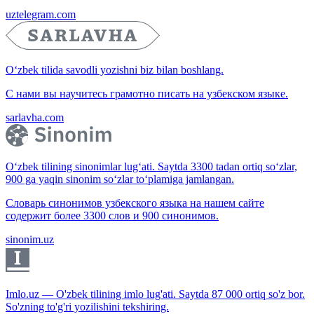
uztelegram.com
O‘zbek tilida savodli yozishni biz bilan boshlang.
С нами вы научитесь грамотно писать на узбекском языке.
sarlavha.com
O‘zbek tilining sinonimlar lug‘ati. Saytda 3300 tadan ortiq so‘zlar,
900 ga yaqin sinonim so‘zlar to‘plamiga jamlangan.
Словарь синонимов узбекского языка на нашем сайте
содержит более 3300 слов и 900 синонимов.
sinonim.uz
Imlo.uz — O'zbek tilining imlo lug'ati. Saytda 87 000 ortiq so'z bor.
So'zning to'g'ri yozilishini tekshiring.