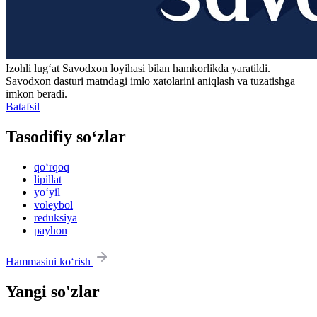
Izohli lugʻat
Savodxon
loyihasi bilan hamkorlikda yaratildi.
Savodxon dasturi matndagi imlo xatolarini aniqlash va tuzatishga
imkon beradi.
Batafsil
Tasodifiy so‘zlar
qo‘rqoq
lipillat
yo‘yil
voleybol
reduksiya
payhon
Hammasini ko‘rish
Yangi so'zlar