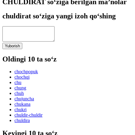
CHULDIRAT so‘ziga berilgan ma’nolar
chuldirat so‘ziga yangi izoh qo‘shing
Yuborish
Oldingi 10 ta so‘z
chochpopuk
chochqi
chu
chung
chuh
chujuncha
chukana
chukri
chuldir-chuldir
chuldira
Keyingi 10 ta so‘z