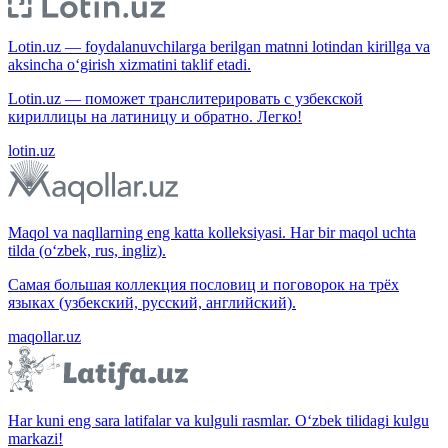
Lotin.uz — foydalanuvchilarga berilgan matnni lotindan kirillga va
aksincha o‘girish xizmatini taklif etadi.
Lotin.uz — поможет транслитерировать с узбекской
кириллицы на латиницу и обратно. Легко!
lotin.uz
Maqol va naqllarning eng katta kolleksiyasi. Har bir maqol uchta
tilda (o‘zbek, rus, ingliz).
Самая большая коллекция пословиц и поговорок на трёх
языках (узбекский, русский, английский).
maqollar.uz
Har kuni eng sara latifalar va kulguli rasmlar. O‘zbek tilidagi kulgu
markazi!