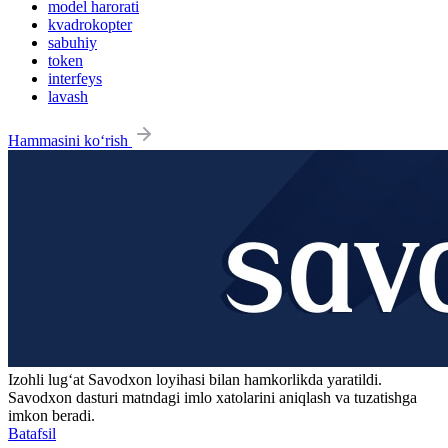
model harorati
kvadrokopter
sabuhiy
token
interfeys
lavash
Hammasini ko‘rish
Izohli lugʻat
Savodxon
loyihasi bilan hamkorlikda yaratildi.
Savodxon dasturi matndagi imlo xatolarini aniqlash va tuzatishga
imkon beradi.
Batafsil