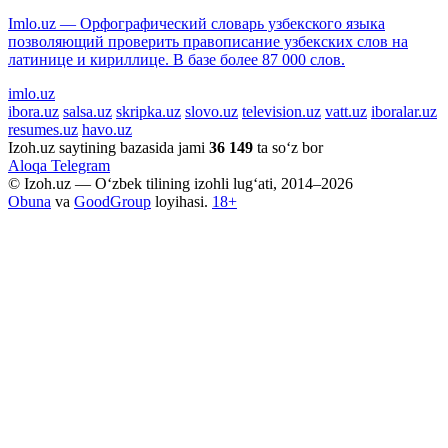
Imlo.uz — Орфографический словарь узбекского языка
позволяющий проверить правописание узбекских слов на
латинице и кириллице. В базе более 87 000 слов.
imlo.uz
ibora.uz
salsa.uz
skripka.uz
slovo.uz
television.uz
vatt.uz
iboralar.uz
resumes.uz
havo.uz
Izoh.uz saytining bazasida jami
36 149
ta so‘z bor
Aloqa
Telegram
© Izoh.uz — O‘zbek tilining izohli lug‘ati, 2014–2026
Obuna
va
GoodGroup
loyihasi.
18+