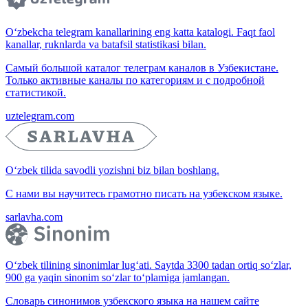
O‘zbekcha telegram kanallarining eng katta katalogi. Faqt faol
kanallar, ruknlarda va batafsil statistikasi bilan.
Самый большой каталог телеграм каналов в Узбекистане.
Только активные каналы по категориям и с подробной
статистикой.
uztelegram.com
O‘zbek tilida savodli yozishni biz bilan boshlang.
С нами вы научитесь грамотно писать на узбекском языке.
sarlavha.com
O‘zbek tilining sinonimlar lug‘ati. Saytda 3300 tadan ortiq so‘zlar,
900 ga yaqin sinonim so‘zlar to‘plamiga jamlangan.
Словарь синонимов узбекского языка на нашем сайте