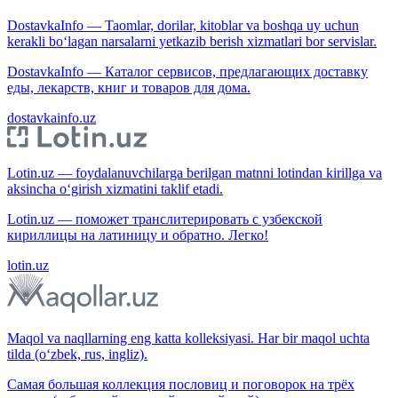
DostavkaInfo — Taomlar, dorilar, kitoblar va boshqa uy uchun
kerakli bo‘lagan narsalarni yetkazib berish xizmatlari bor servislar.
DostavkaInfo — Каталог сервисов, предлагающих доставку
еды, лекарств, книг и товаров для дома.
dostavkainfo.uz
Lotin.uz — foydalanuvchilarga berilgan matnni lotindan kirillga va
aksincha o‘girish xizmatini taklif etadi.
Lotin.uz — поможет транслитерировать с узбекской
кириллицы на латиницу и обратно. Легко!
lotin.uz
Maqol va naqllarning eng katta kolleksiyasi. Har bir maqol uchta
tilda (o‘zbek, rus, ingliz).
Самая большая коллекция пословиц и поговорок на трёх