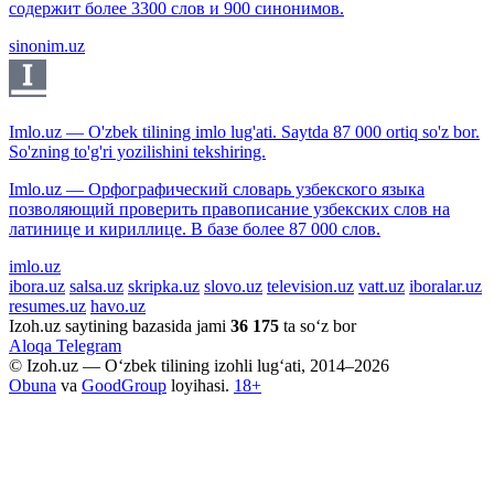
содержит более 3300 слов и 900 синонимов.
sinonim.uz
Imlo.uz — O'zbek tilining imlo lug'ati. Saytda 87 000 ortiq so'z bor.
So'zning to'g'ri yozilishini tekshiring.
Imlo.uz — Орфографический словарь узбекского языка
позволяющий проверить правописание узбекских слов на
латинице и кириллице. В базе более 87 000 слов.
imlo.uz
ibora.uz
salsa.uz
skripka.uz
slovo.uz
television.uz
vatt.uz
iboralar.uz
resumes.uz
havo.uz
Izoh.uz saytining bazasida jami
36 175
ta so‘z bor
Aloqa
Telegram
© Izoh.uz — O‘zbek tilining izohli lug‘ati, 2014–2026
Obuna
va
GoodGroup
loyihasi.
18+