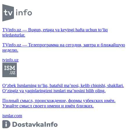
TVinfo.uz — Bugun, ertaga va keyingi hafta uchun to‘liq
teledasturlar.
TVinfo.uz — Телепрограмма на сегодня, завтра и ближайшую
неделю.
tvinfo.uz
O‘zbek Ismlarning to‘liq, batafsil ma’nosi, kelib chiqishi, shakllari.
O‘zingiz va yaqinlaringizni ismlari ma’nosini bilib oling.
Полный смысл, происхождение, формы узбекских имён.
Узнайте смысл своего имени и имён близких.
ismlar.com