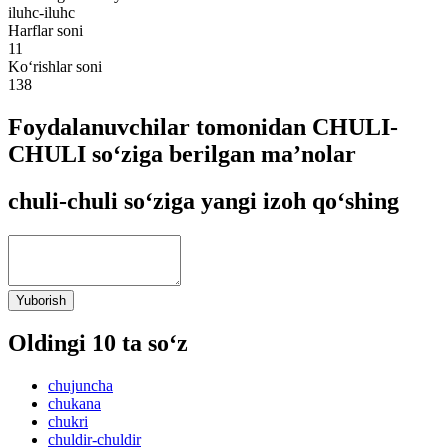
iluhc-iluhc
Harflar soni
11
Ko‘rishlar soni
138
Foydalanuvchilar tomonidan CHULI-
CHULI so‘ziga berilgan ma’nolar
chuli-chuli so‘ziga yangi izoh qo‘shing
Yuborish
Oldingi 10 ta so‘z
chujuncha
chukana
chukri
chuldir-chuldir