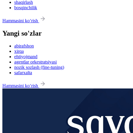
shaqirlash
bosqinchilik
Hammasini ko‘rish
Yangi so'zlar
abirafshon
xirqa
ehtiyojmand
agentlar orkestratsiyasi
nozik sozlash (fine-tuning)
safarxalta
Hammasini ko‘rish