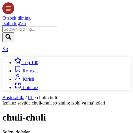
O‘zbek tilining
izohli lug‘ati
ЎЗ
Top 100
Ro‘yxat
Kirish
Lotin.uz
Bosh sahifa
/
Ch
/
chuli-chuli
Izoh.uz
saytida
chuli-chuli
so‘zining izohi va ma’nolari
chuli-chuli
So‘zni do‘stlar