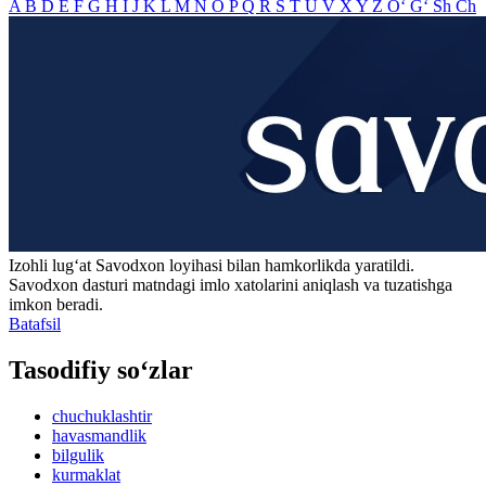
A
B
D
E
F
G
H
I
J
K
L
M
N
O
P
Q
R
S
T
U
V
X
Y
Z
O‘
G‘
Sh
Ch
Izohli lugʻat
Savodxon
loyihasi bilan hamkorlikda yaratildi.
Savodxon dasturi matndagi imlo xatolarini aniqlash va tuzatishga
imkon beradi.
Batafsil
Tasodifiy so‘zlar
chuchuklashtir
havasmandlik
bilgulik
kurmaklat