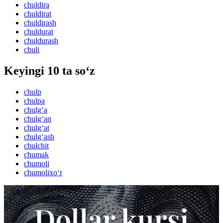
chuldira
chuldirat
chuldirash
chuldurat
chuldurash
chuli
Keyingi 10 ta so‘z
chulp
chulpa
chulg‘a
chulg‘an
chulg‘at
chulg‘ash
chulchit
chumak
chumoli
chumolixo‘r