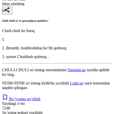
bilan ulashing
ys
chuli-chuli
soʻzi qatnashgan jumlalar:
Chuli-chuli boʻlmoq
1.
2. Betartib, boshboshdoq boʻlib qolmoq;
3.
aynan
Chuldirab qolmoq. .
CHULI-CHULI
so‘zining sinonimlarini
Sinonim.uz
saytida qidirib
ko‘ring.
ЧУЛИ-ЧУЛИ
so‘zining kirillcha yozilishi
Lotin.uz
sayti tomonidan
taqdim qilingan.
Ro‘yxatga qo‘shish
Saytdagi o‘rni
7248
So‘zning teskari yozilishi