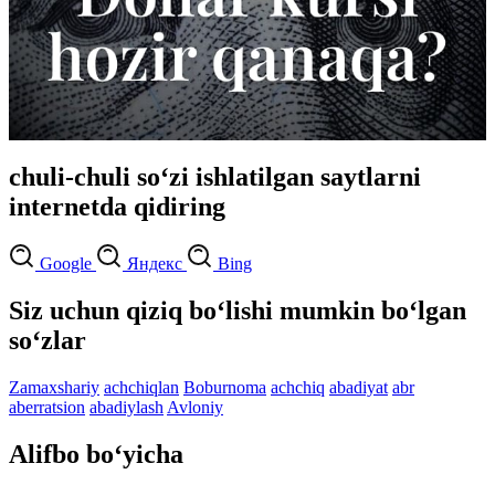
chuli-chuli so‘zi ishlatilgan saytlarni
internetda qidiring
Google
Яндекс
Bing
Siz uchun qiziq bo‘lishi mumkin bo‘lgan
so‘zlar
Zamaxshariy
achchiqlan
Boburnoma
achchiq
abadiyat
abr
aberratsion
abadiylash
Avloniy
Alifbo bo‘yicha