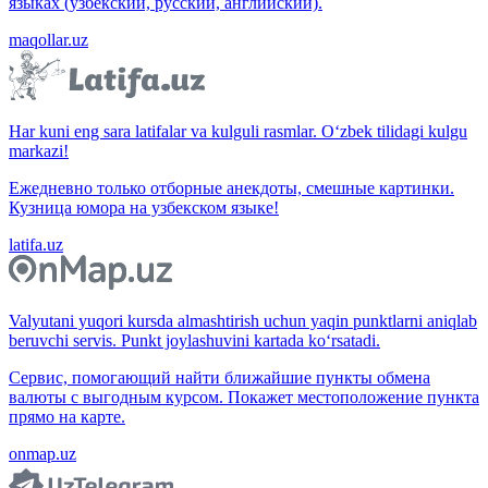
языках (узбекский, русский, английский).
maqollar.uz
Har kuni eng sara latifalar va kulguli rasmlar. O‘zbek tilidagi kulgu
markazi!
Ежедневно только отборные анекдоты, смешные картинки.
Кузница юмора на узбекском языке!
latifa.uz
Valyutani yuqori kursda almashtirish uchun yaqin punktlarni aniqlab
beruvchi servis. Punkt joylashuvini kartada ko‘rsatadi.
Сервис, помогающий найти ближайшие пункты обмена
валюты с выгодным курсом. Покажет местоположение пункта
прямо на карте.
onmap.uz