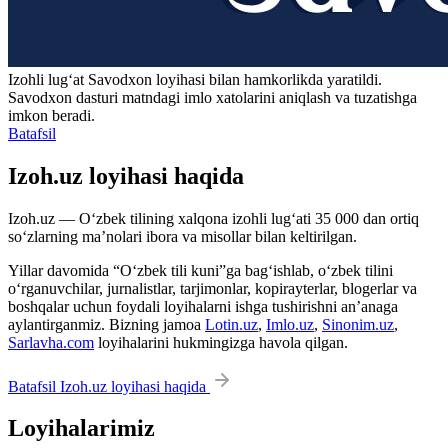
Izohli lugʻat
Savodxon
loyihasi bilan hamkorlikda yaratildi.
Savodxon dasturi matndagi imlo xatolarini aniqlash va tuzatishga
imkon beradi.
Batafsil
Izoh.uz loyihasi haqida
Izoh.uz — O‘zbek tilining xalqona izohli lug‘ati 35 000 dan ortiq
so‘zlarning ma’nolari ibora va misollar bilan keltirilgan.
Yillar davomida “O‘zbek tili kuni”ga bag‘ishlab, o‘zbek tilini
o‘rganuvchilar, jurnalistlar, tarjimonlar, kopirayterlar, blogerlar va
boshqalar uchun foydali loyihalarni ishga tushirishni an’anaga
aylantirganmiz. Bizning jamoa
Lotin.uz
,
Imlo.uz
,
Sinonim.uz
,
Sarlavha.com
loyihalarini hukmingizga havola qilgan.
Batafsil Izoh.uz loyihasi haqida
Loyihalarimiz