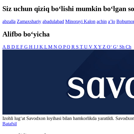
Siz uchun qiziq bo‘lishi mumkin bo‘lgan so
abzalla
Zamaxshariy
abadulabad
Minorayi Kalon
achin
aʼlo
Boburno
Alifbo bo‘yicha
A
B
D
E
F
G
H
I
J
K
L
M
N
O
P
Q
R
S
T
U
V
X
Y
Z
O‘
G‘
Sh
Ch
Izohli lugʻat
Savodxon
loyihasi bilan hamkorlikda yaratildi. Savodxon
Batafsil