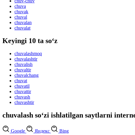
chuv-chuv
chuva
chuvak
chuval
chuvalan
chuvalat
Keyingi 10 ta so‘z
chuvalashmoq
chuvalashtir
chuvalish
chuvaltir
chuvalchang
chuvat
chuvatil
chuvattir
chuvash
chuvashtir
chuvalash so‘zi ishlatilgan saytlarni intern
Google
Яндекс
Bing