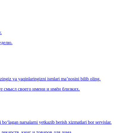
.
еделю.
‘zingiz va yaqinlaringizni ismlari ma’nosini bilib oling.
е смысл своего имени и имён близких.
o‘lagan narsalarni yetkazib berish xizmatlari bor servislar.
лекарств, книг и товаров для дома.