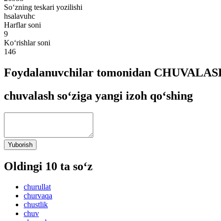
So‘zning teskari yozilishi
hsalavuhc
Harflar soni
9
Ko‘rishlar soni
146
Foydalanuvchilar tomonidan CHUVALASH 
chuvalash so‘ziga yangi izoh qo‘shing
Yuborish
Oldingi 10 ta so‘z
churullat
churvaqa
chustlik
chuv