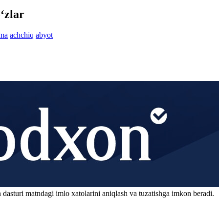
‘zlar
ma
achchiq
abyot
 dasturi matndagi imlo xatolarini aniqlash va tuzatishga imkon beradi.