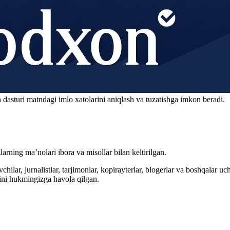
 dasturi matndagi imlo xatolarini aniqlash va tuzatishga imkon beradi.
arning ma’nolari ibora va misollar bilan keltirilgan.
hilar, jurnalistlar, tarjimonlar, kopirayterlar, blogerlar va boshqalar u
ini hukmingizga havola qilgan.