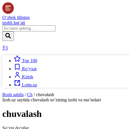
O‘zbek tilining
izohli lug‘ati
ЎЗ
Top 100
Ro‘yxat
Kirish
Lotin.uz
Bosh sahifa
/
Ch
/
chuvalash
Izoh.uz
saytida
chuvalash
so‘zining izohi va ma’nolari
chuvalash
So‘zni do‘stlar