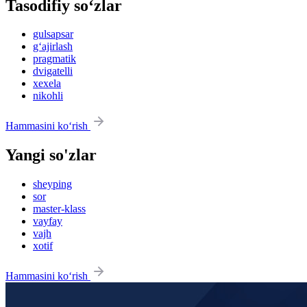
Tasodifiy so‘zlar
gulsapsar
g‘ajirlash
pragmatik
dvigatelli
xexela
nikohli
Hammasini ko‘rish
Yangi so'zlar
sheyping
sor
master-klass
vayfay
vajh
xotif
Hammasini ko‘rish