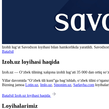
Izohli lugʻat
Savodxon
loyihasi bilan hamkorlikda yaratildi. Savodxon
Batafsil
Izoh.uz loyihasi haqida
Izoh.uz — O‘zbek tilining xalqona izohli lug‘ati 35 000 dan ortiq so‘zl
Yillar davomida “O‘zbek tili kuni”ga bag‘ishlab, o‘zbek tilini o‘rganuvc
Bizning jamoa
Lotin.uz
,
Imlo.uz
,
Sinonim.uz
,
Sarlavha.com
loyihalar
Batafsil Izoh.uz loyihasi haqida
Loyihalarimiz