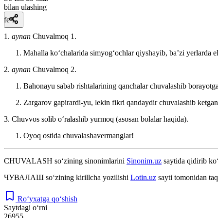
bilan ulashing
fe’l
1.
aynan
Chuvalmoq 1.
Mahalla koʻchalarida simyogʻochlar qiyshayib, baʼzi yerlarda ele
2.
aynan
Chuvalmoq 2.
Bahonayu sabab rishtalarining qanchalar chuvalashib borayotg
Zargarov gapirardi-yu, lekin fikri qandaydir chuvalashib ketgan
3. Chuvvos solib oʻralashib yurmoq (asosan bolalar haqida).
Oyoq ostida chuvalashavermanglar!
CHUVALASH
so‘zining sinonimlarini
Sinonim.uz
saytida qidirib ko
ЧУВАЛАШ
so‘zining kirillcha yozilishi
Lotin.uz
sayti tomonidan taq
Ro‘yxatga qo‘shish
Saytdagi o‘rni
26955