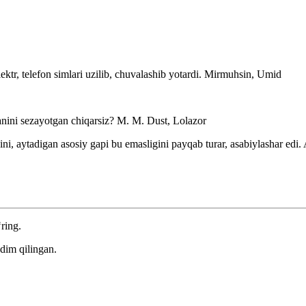
ktr, telefon simlari uzilib, chuvalashib yotardi.
Mirmuhsin, Umid
anini sezayotgan chiqarsiz? M. M.
Dust, Lolazor
ini, aytadigan asosiy gapi bu emasligini payqab turar, asabiylashar edi.
‘ring.
dim qilingan.