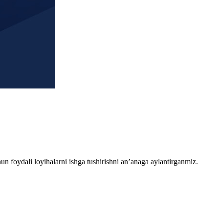
chun foydali loyihalarni ishga tushirishni an’anaga aylantirganmiz.