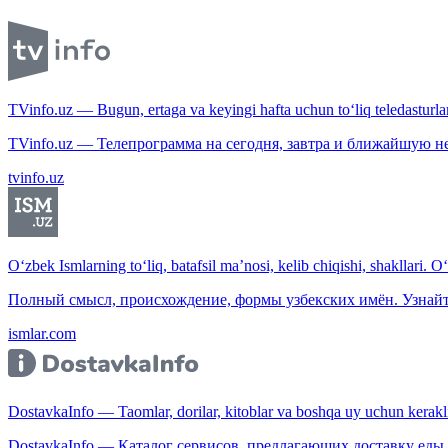
TVinfo.uz — Bugun, ertaga va keyingi hafta uchun to‘liq teledasturlar
TVinfo.uz — Телепрограмма на сегодня, завтра и ближайшую н
tvinfo.uz
O‘zbek Ismlarning to‘liq, batafsil ma’nosi, kelib chiqishi, shakllari. O
Полный смысл, происхождение, формы узбекских имён. Узнайт
ismlar.com
DostavkaInfo — Taomlar, dorilar, kitoblar va boshqa uy uchun kerakli b
DostavkaInfo — Каталог сервисов, предлагающих доставку еды, 