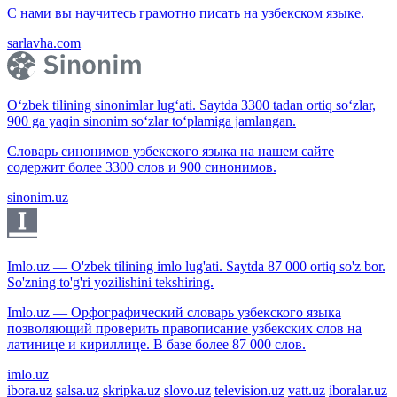
С нами вы научитесь грамотно писать на узбекском языке.
sarlavha.com
O‘zbek tilining sinonimlar lug‘ati. Saytda 3300 tadan ortiq so‘zlar,
900 ga yaqin sinonim so‘zlar to‘plamiga jamlangan.
Словарь синонимов узбекского языка на нашем сайте
содержит более 3300 слов и 900 синонимов.
sinonim.uz
Imlo.uz — O'zbek tilining imlo lug'ati. Saytda 87 000 ortiq so'z bor.
So'zning to'g'ri yozilishini tekshiring.
Imlo.uz — Орфографический словарь узбекского языка
позволяющий проверить правописание узбекских слов на
латинице и кириллице. В базе более 87 000 слов.
imlo.uz
ibora.uz
salsa.uz
skripka.uz
slovo.uz
television.uz
vatt.uz
iboralar.uz