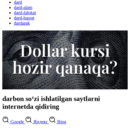
dard
dard-alam
dard-falokat
dard-hasrat
dardarak
darbon so‘zi ishlatilgan saytlarni
internetda qidiring
Google
Яндекс
Bing