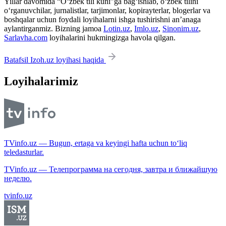
Yillar davomida “O‘zbek tili kuni”ga bag‘ishlab, o‘zbek tilini
o‘rganuvchilar, jurnalistlar, tarjimonlar, kopirayterlar, blogerlar va
boshqalar uchun foydali loyihalarni ishga tushirishni an’anaga
aylantirganmiz. Bizning jamoa
Lotin.uz
,
Imlo.uz
,
Sinonim.uz
,
Sarlavha.com
loyihalarini hukmingizga havola qilgan.
Batafsil Izoh.uz loyihasi haqida
Loyihalarimiz
TVinfo.uz — Bugun, ertaga va keyingi hafta uchun to‘liq
teledasturlar.
TVinfo.uz — Телепрограмма на сегодня, завтра и ближайшую
неделю.
tvinfo.uz