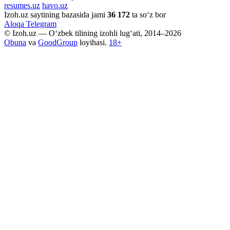
resumes.uz
havo.uz
Izoh.uz saytining bazasida jami
36 172
ta so‘z bor
Aloqa
Telegram
© Izoh.uz — O‘zbek tilining izohli lug‘ati, 2014–2026
Obuna
va
GoodGroup
loyihasi.
18+