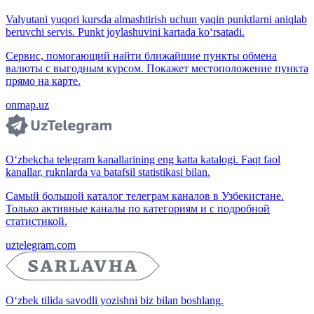
Valyutani yuqori kursda almashtirish uchun yaqin punktlarni aniqlab
beruvchi servis. Punkt joylashuvini kartada ko‘rsatadi.
Сервис, помогающий найти ближайшие пункты обмена
валюты с выгодным курсом. Покажет местоположение пункта
прямо на карте.
onmap.uz
O‘zbekcha telegram kanallarining eng katta katalogi. Faqt faol
kanallar, ruknlarda va batafsil statistikasi bilan.
Самый большой каталог телеграм каналов в Узбекистане.
Только активные каналы по категориям и с подробной
статистикой.
uztelegram.com
O‘zbek tilida savodli yozishni biz bilan boshlang.