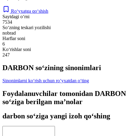
Ro‘yxatga qo‘shish
Saytdagi o‘rni
7534
So‘zning teskari yozilishi
nobrad
Harflar soni
6
Ko‘rishlar soni
247
DARBON so‘zining sinonimlari
Sinonimlarni ko‘rish uchun ro‘yxatdan o‘ting
Foydalanuvchilar tomonidan DARBON
so‘ziga berilgan ma’nolar
darbon so‘ziga yangi izoh qo‘shing