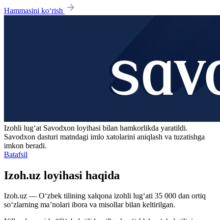
Hammasini ko‘rish
Izohli lugʻat
Savodxon
loyihasi bilan hamkorlikda yaratildi.
Savodxon dasturi matndagi imlo xatolarini aniqlash va tuzatishga
imkon beradi.
Batafsil
Izoh.uz loyihasi haqida
Izoh.uz — O‘zbek tilining xalqona izohli lug‘ati 35 000 dan ortiq
so‘zlarning ma’nolari ibora va misollar bilan keltirilgan.