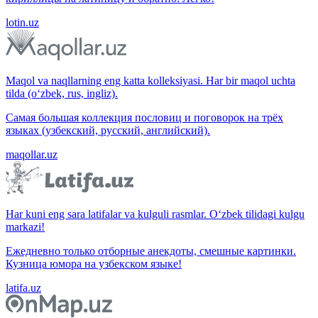
lotin.uz
Maqol va naqllarning eng katta kolleksiyasi. Har bir maqol uchta
tilda (o‘zbek, rus, ingliz).
Самая большая коллекция пословиц и поговорок на трёх
языках (узбекский, русский, английский).
maqollar.uz
Har kuni eng sara latifalar va kulguli rasmlar. O‘zbek tilidagi kulgu
markazi!
Ежедневно только отборные анекдоты, смешные картинки.
Кузница юмора на узбекском языке!
latifa.uz