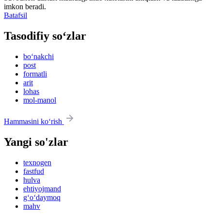
imkon beradi.
Batafsil
Tasodifiy so‘zlar
bo‘nakchi
post
formatli
arit
lohas
mol-manol
Hammasini ko‘rish
Yangi so'zlar
texnogen
fastfud
hulva
ehtiyojmand
g‘o‘daymoq
mahv