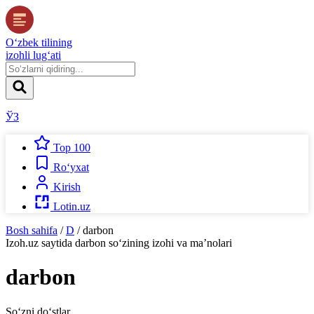
O‘zbek tilining
izohli lug‘ati
ЎЗ
Top 100
Ro‘yxat
Kirish
Lotin.uz
Bosh sahifa
/
D
/
darbon
Izoh.uz
saytida
darbon
so‘zining izohi va ma’nolari
darbon
So‘zni do‘stlar