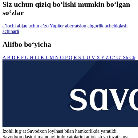
Siz uchun qiziq bo‘lishi mumkin bo‘lgan
so‘zlar
aʼlochi
abjaq
achin
aʼzo
Yupiter
aberratsion
abgorlik
achchiqlash
achinarli
Alifbo bo‘yicha
A
B
D
E
F
G
H
I
J
K
L
M
N
O
P
Q
R
S
T
U
V
X
Y
Z
O‘
G‘
Sh
Ch
Izohli lugʻat
Savodxon
loyihasi bilan hamkorlikda yaratildi.
Savodxon dasturi matndagi imlo xatolarini aniqlash va tuzatishga