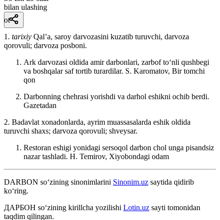
bilan ulashing
ot
1.
tarixiy
Qalʼa, saroy darvozasini kuzatib turuvchi, darvoza
qorovuli; darvoza posboni.
Ark darvozasi oldida amir darbonlari, zarbof toʻnli qushbegi
va boshqalar saf tortib turardilar.
S. Karomatov, Bir tomchi
qon
Darbonning chehrasi yorishdi va darhol eshikni ochib berdi.
Gazetadan
2. Badavlat xonadonlarda, ayrim muassasalarda eshik oldida
turuvchi shaxs; darvoza qorovuli; shveysar.
Restoran eshigi yonidagi sersoqol darbon chol unga pisandsiz
nazar tashladi.
H. Temirov, Xiyobondagi odam
DARBON
so‘zining sinonimlarini
Sinonim.uz
saytida qidirib
ko‘ring.
ДАРБОН
so‘zining kirillcha yozilishi
Lotin.uz
sayti tomonidan
taqdim qilingan.