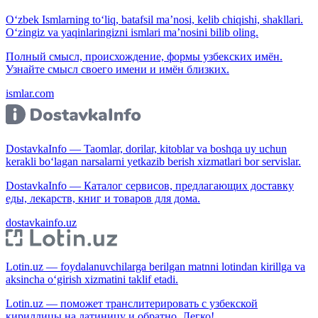
O‘zbek Ismlarning to‘liq, batafsil ma’nosi, kelib chiqishi, shakllari.
O‘zingiz va yaqinlaringizni ismlari ma’nosini bilib oling.
Полный смысл, происхождение, формы узбекских имён.
Узнайте смысл своего имени и имён близких.
ismlar.com
DostavkaInfo — Taomlar, dorilar, kitoblar va boshqa uy uchun
kerakli bo‘lagan narsalarni yetkazib berish xizmatlari bor servislar.
DostavkaInfo — Каталог сервисов, предлагающих доставку
еды, лекарств, книг и товаров для дома.
dostavkainfo.uz
Lotin.uz — foydalanuvchilarga berilgan matnni lotindan kirillga va
aksincha o‘girish xizmatini taklif etadi.
Lotin.uz — поможет транслитерировать с узбекской
кириллицы на латиницу и обратно. Легко!