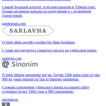
Самый большой каталог телеграм каналов в Узбекистане.
Только активные каналы по категориям и с подробной
статистикой.
uztelegram.com
O‘zbek tilida savodli yozishni biz bilan boshlang.
С нами вы научитесь грамотно писать на узбекском языке.
sarlavha.com
O‘zbek tilining sinonimlar lug‘ati. Saytda 3300 tadan ortiq so‘zlar,
900 ga yaqin sinonim so‘zlar to‘plamiga jamlangan.
Словарь синонимов узбекского языка на нашем сайте
содержит более 3300 слов и 900 синонимов.
sinonim.uz