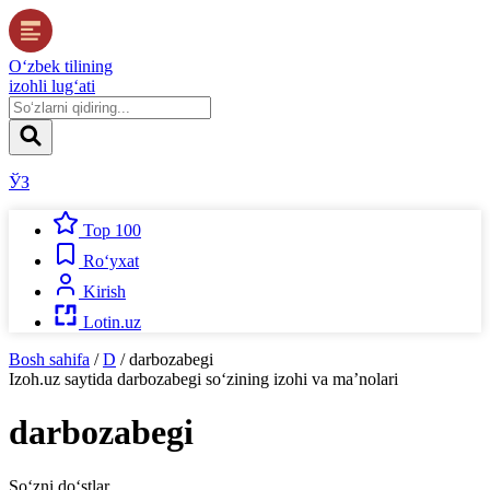
O‘zbek tilining
izohli lug‘ati
ЎЗ
Top 100
Ro‘yxat
Kirish
Lotin.uz
Bosh sahifa
/
D
/
darbozabegi
Izoh.uz
saytida
darbozabegi
so‘zining izohi va ma’nolari
darbozabegi
So‘zni do‘stlar