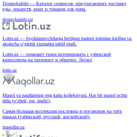
DostavkaInfo — Каталог сервисов, предлагающих доставку
еды, лекарств, книг и товаров для дома.
dostavkainfo.uz
Lotin.uz — foydalanuvchilarga berilgan matnni lotindan kirillga va
aksincha o‘girish xizmatini taklif etadi.
Lotin.uz — поможет транслитерировать с узбекской
кириллицы на латиницу и обратно. Легко!
lotin.uz
Maqol va naqllarning eng katta kolleksiyasi. Har bir maqol uchta
tilda (o‘zbek, rus, ingliz).
Самая большая коллекция пословиц и поговорок на трёх
языках (узбекский, русский, английский).
maqollar.uz