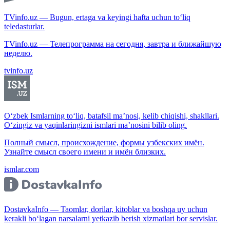
TVinfo.uz — Bugun, ertaga va keyingi hafta uchun to‘liq
teledasturlar.
TVinfo.uz — Телепрограмма на сегодня, завтра и ближайшую
неделю.
tvinfo.uz
O‘zbek Ismlarning to‘liq, batafsil ma’nosi, kelib chiqishi, shakllari.
O‘zingiz va yaqinlaringizni ismlari ma’nosini bilib oling.
Полный смысл, происхождение, формы узбекских имён.
Узнайте смысл своего имени и имён близких.
ismlar.com
DostavkaInfo — Taomlar, dorilar, kitoblar va boshqa uy uchun
kerakli bo‘lagan narsalarni yetkazib berish xizmatlari bor servislar.