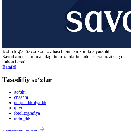
Izohli lugʻat
Savodxon
loyihasi bilan hamkorlikda yaratildi.
Savodxon dasturi matndagi imlo xatolarini aniqlash va tuzatishga
imkon beradi.
Batafsil
Tasodifiy so‘zlar
go‘sht
chashm
perpendikulyarlik
quyul
fotolitografiya
noboplik