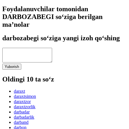
Foydalanuvchilar tomonidan
DARBOZABEGI so‘ziga berilgan
ma’nolar
darbozabegi so‘ziga yangi izoh qo‘shing
Yuborish
Oldingi 10 ta so‘z
daraxt
daraxtsimon
daraxtzor
daraxtzorlik
darbadar
darbadarlik
darband
darbon