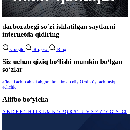
darbozabegi so‘zi ishlatilgan saytlarni
internetda qidiring
Google
Яндекс
Bing
Siz uchun qiziq bo‘lishi mumkin bo‘lgan
so‘zlar
aʼlochi
achin
abbat
abgor
abrishim
abadiy
Orolbo‘yi
achimsiq
achchiq
Alifbo bo‘yicha
A
B
D
E
F
G
H
I
J
K
L
M
N
O
P
Q
R
S
T
U
V
X
Y
Z
O‘
G‘
Sh
Ch