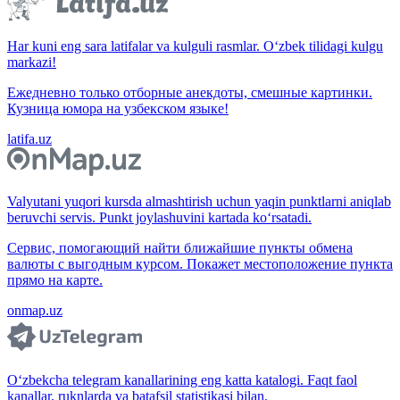
Har kuni eng sara latifalar va kulguli rasmlar. O‘zbek tilidagi kulgu
markazi!
Ежедневно только отборные анекдоты, смешные картинки.
Кузница юмора на узбекском языке!
latifa.uz
Valyutani yuqori kursda almashtirish uchun yaqin punktlarni aniqlab
beruvchi servis. Punkt joylashuvini kartada ko‘rsatadi.
Сервис, помогающий найти ближайшие пункты обмена
валюты с выгодным курсом. Покажет местоположение пункта
прямо на карте.
onmap.uz
O‘zbekcha telegram kanallarining eng katta katalogi. Faqt faol
kanallar, ruknlarda va batafsil statistikasi bilan.