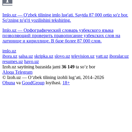
Imlo.uz — O'zbek tilining imlo lug'ati. Saytda 87 000 ortiq so'z bor.
So'zning to'g'ri yozilishini tekshiring.
Imlo.uz — Орфографический словарь узбекского языка
позволяющий проверить правописание узбекских слов на
латинице и кириллице. В базе более 87 000 слов.
imlo.uz
ibora.uz
salsa.uz
skripka.uz
slovo.uz
television.uz
vatt.uz
iboralar.uz
resumes.uz
havo.uz
Izoh.uz saytining bazasida jami
36 149
ta so‘z bor
Aloqa
Telegram
© Izoh.uz — O‘zbek tilining izohli lug‘ati, 2014–2026
Obuna
va
GoodGroup
loyihasi.
18+