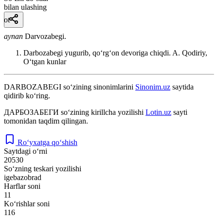
bilan ulashing
ot
aynan
Darvozabegi.
Darbozabegi yugurib, qoʻrgʻon devoriga chiqdi.
A. Qodiriy,
Oʻtgan kunlar
DARBOZABEGI
so‘zining sinonimlarini
Sinonim.uz
saytida
qidirib ko‘ring.
ДАРБОЗАБЕГИ
so‘zining kirillcha yozilishi
Lotin.uz
sayti
tomonidan taqdim qilingan.
Ro‘yxatga qo‘shish
Saytdagi o‘rni
20530
So‘zning teskari yozilishi
igebazobrad
Harflar soni
11
Ko‘rishlar soni
116