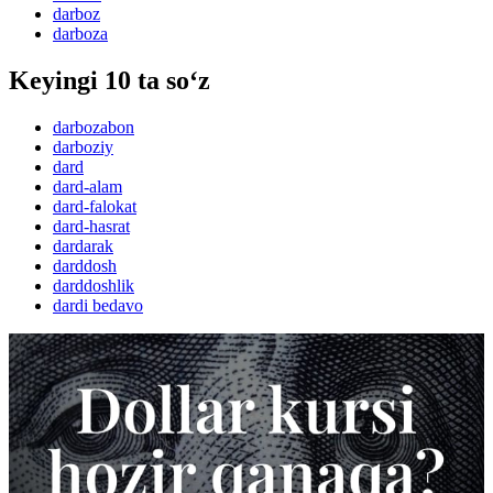
darboz
darboza
Keyingi 10 ta so‘z
darbozabon
darboziy
dard
dard-alam
dard-falokat
dard-hasrat
dardarak
darddosh
darddoshlik
dardi bedavo