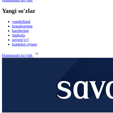
Hammasini ko‘rish
Yangi so'zlar
vunderkind
kraudsorsing
karshering
muboriz
suyurg‘o‘l
kontekst oynasi
Hammasini ko‘rish