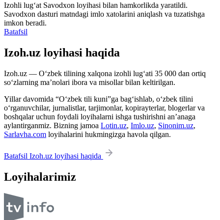
Izohli lugʻat
Savodxon
loyihasi bilan hamkorlikda yaratildi.
Savodxon dasturi matndagi imlo xatolarini aniqlash va tuzatishga
imkon beradi.
Batafsil
Izoh.uz loyihasi haqida
Izoh.uz — O‘zbek tilining xalqona izohli lug‘ati 35 000 dan ortiq
so‘zlarning ma’nolari ibora va misollar bilan keltirilgan.
Yillar davomida “O‘zbek tili kuni”ga bag‘ishlab, o‘zbek tilini
o‘rganuvchilar, jurnalistlar, tarjimonlar, kopirayterlar, blogerlar va
boshqalar uchun foydali loyihalarni ishga tushirishni an’anaga
aylantirganmiz. Bizning jamoa
Lotin.uz
,
Imlo.uz
,
Sinonim.uz
,
Sarlavha.com
loyihalarini hukmingizga havola qilgan.
Batafsil Izoh.uz loyihasi haqida
Loyihalarimiz