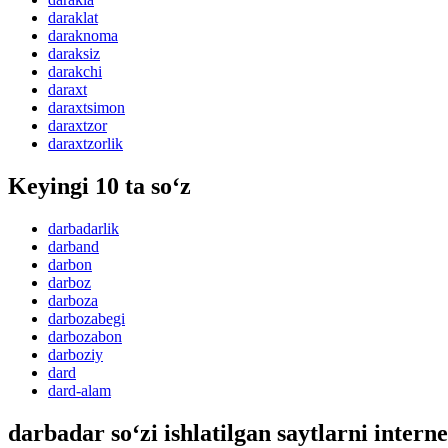
daraklat
daraknoma
daraksiz
darakchi
daraxt
daraxtsimon
daraxtzor
daraxtzorlik
Keyingi 10 ta so‘z
darbadarlik
darband
darbon
darboz
darboza
darbozabegi
darbozabon
darboziy
dard
dard-alam
darbadar so‘zi ishlatilgan saytlarni intern