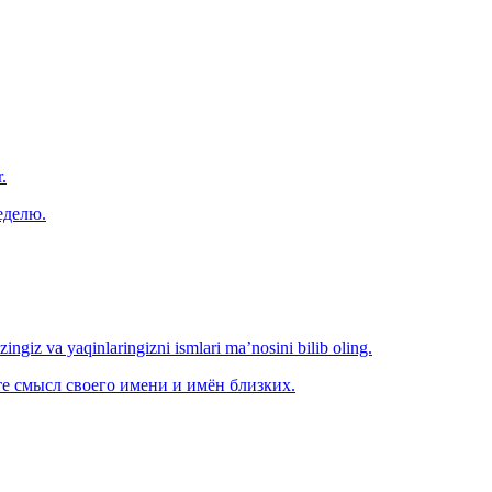
.
еделю.
‘zingiz va yaqinlaringizni ismlari ma’nosini bilib oling.
е смысл своего имени и имён близких.