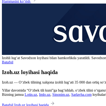
Hammasini ko‘rish
Izohli lugʻat
Savodxon
loyihasi bilan hamkorlikda yaratildi. Savodxon
Batafsil
Izoh.uz loyihasi haqida
Izoh.uz — O‘zbek tilining xalqona izohli lug‘ati 35 000 dan ortiq so‘zl
Yillar davomida “O‘zbek tili kuni”ga bag‘ishlab, o‘zbek tilini o‘rganuvc
Bizning jamoa
Lotin.uz
,
Imlo.uz
,
Sinonim.uz
,
Sarlavha.com
loyihalar
Batafsil Izoh.uz loyihasi haqida