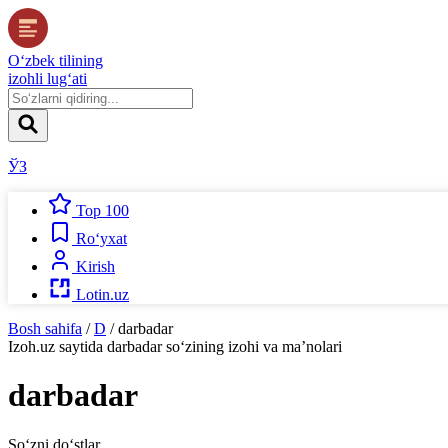
O‘zbek tilining
izohli lug‘ati
ЎЗ
Top 100
Ro‘yxat
Kirish
Lotin.uz
Bosh sahifa
/
D
/
darbadar
Izoh.uz
saytida
darbadar
so‘zining izohi va ma’nolari
darbadar
So‘zni do‘stlar