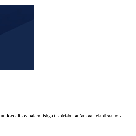
chun foydali loyihalarni ishga tushirishni an’anaga aylantirganmiz.