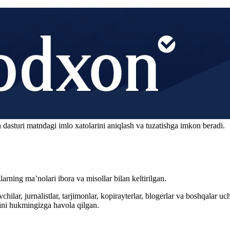
 dasturi matndagi imlo xatolarini aniqlash va tuzatishga imkon beradi.
arning ma’nolari ibora va misollar bilan keltirilgan.
hilar, jurnalistlar, tarjimonlar, kopirayterlar, blogerlar va boshqalar u
ini hukmingizga havola qilgan.