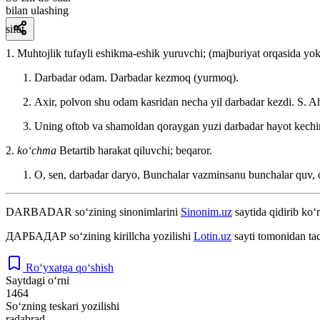
bilan ulashing
sifat
1. Muhtojlik tufayli eshikma-eshik yuruvchi; (majburiyat orqasida yok
Darbadar odam. Darbadar kezmoq (yurmoq).
Axir, polvon shu odam kasridan necha yil darbadar kezdi.
S. A
Uning oftob va shamoldan qoraygan yuzi darbadar hayot kechirg
2.
koʻchma
Betartib harakat qiluvchi; beqaror.
O, sen, darbadar daryo, Bunchalar vazminsanu bunchalar quv, 
DARBADAR
so‘zining sinonimlarini
Sinonim.uz
saytida qidirib ko‘r
ДАРБАДАР
so‘zining kirillcha yozilishi
Lotin.uz
sayti tomonidan ta
Ro‘yxatga qo‘shish
Saytdagi o‘rni
1464
So‘zning teskari yozilishi
radabrad