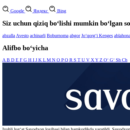
Google
Яндекс
Bing
Siz uchun qiziq bo‘lishi mumkin bo‘lgan so
abzalla
Avesto
achinarli
Boburnoma
abgor
Jo‘qorg‘i Kenges
ablahon
Alifbo bo‘yicha
A
B
D
E
F
G
H
I
J
K
L
M
N
O
P
Q
R
S
T
U
V
X
Y
Z
O‘
G‘
Sh
Ch
Izohli lugʻat
Savodxon
loyihasi bilan hamkorlikda yaratildi. Savodxon