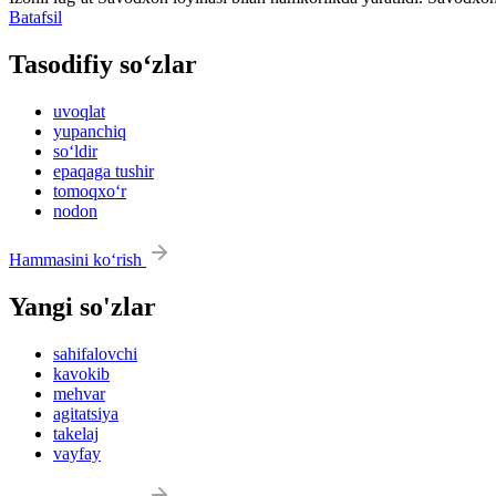
Batafsil
Tasodifiy so‘zlar
uvoqlat
yupanchiq
so‘ldir
epaqaga tushir
tomoqxo‘r
nodon
Hammasini ko‘rish
Yangi so'zlar
sahifalovchi
kavokib
mehvar
agitatsiya
takelaj
vayfay