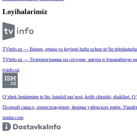
Loyihalarimiz
TVinfo.uz — Bugun, ertaga va keyingi hafta uchun to‘liq teledasturlar
TVinfo.uz — Телепрограмма на сегодня, завтра и ближайшую н
tvinfo.uz
O‘zbek Ismlarning to‘liq, batafsil ma’nosi, kelib chiqishi, shakllari. O
Полный смысл, происхождение, формы узбекских имён. Узнайт
ismlar.com