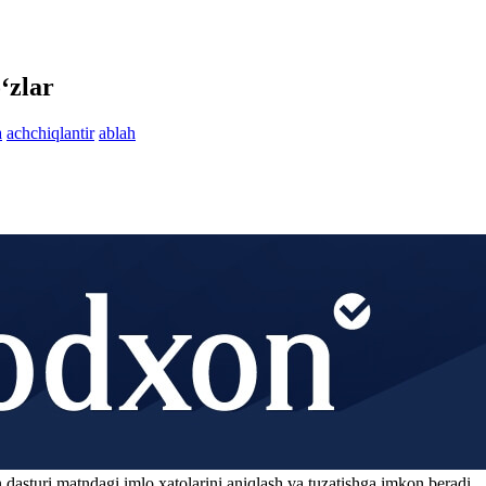
‘zlar
a
achchiqlantir
ablah
 dasturi matndagi imlo xatolarini aniqlash va tuzatishga imkon beradi.