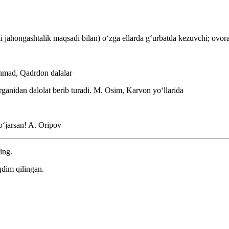
i jahongashtalik maqsadi bilan) oʻzga ellarda gʻurbatda kezuvchi; ovor
hmad, Qadrdon dalalar
anidan dalolat berib turadi.
M. Osim, Karvon yoʻllarida
oʻjarsan!
A. Oripov
ing.
qdim qilingan.