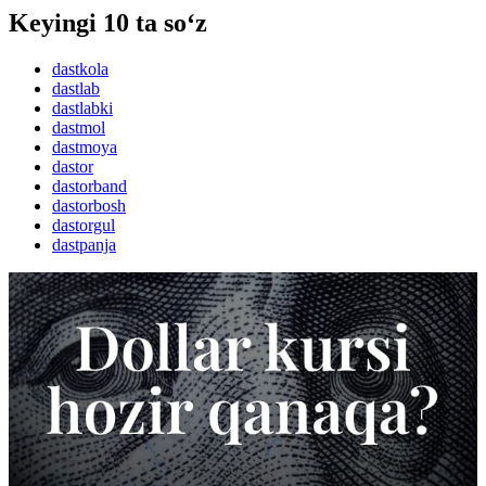
Keyingi 10 ta so‘z
dastkola
dastlab
dastlabki
dastmol
dastmoya
dastor
dastorband
dastorbosh
dastorgul
dastpanja