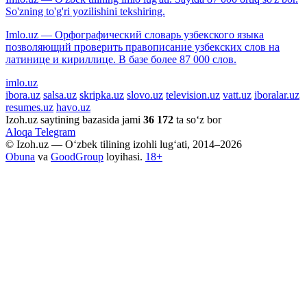
So'zning to'g'ri yozilishini tekshiring.
Imlo.uz — Орфографический словарь узбекского языка
позволяющий проверить правописание узбекских слов на
латинице и кириллице. В базе более 87 000 слов.
imlo.uz
ibora.uz
salsa.uz
skripka.uz
slovo.uz
television.uz
vatt.uz
iboralar.uz
resumes.uz
havo.uz
Izoh.uz saytining bazasida jami
36 172
ta so‘z bor
Aloqa
Telegram
© Izoh.uz — O‘zbek tilining izohli lug‘ati, 2014–2026
Obuna
va
GoodGroup
loyihasi.
18+