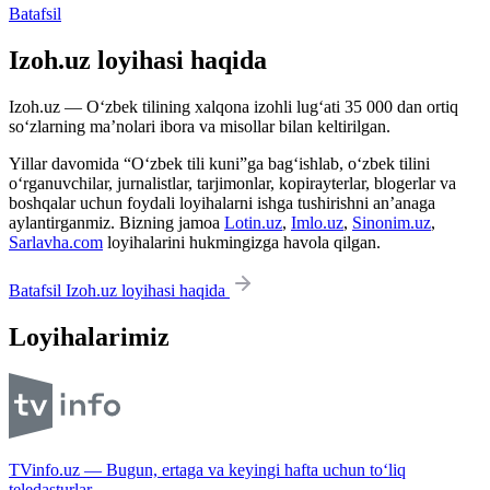
Batafsil
Izoh.uz loyihasi haqida
Izoh.uz — O‘zbek tilining xalqona izohli lug‘ati 35 000 dan ortiq
so‘zlarning ma’nolari ibora va misollar bilan keltirilgan.
Yillar davomida “O‘zbek tili kuni”ga bag‘ishlab, o‘zbek tilini
o‘rganuvchilar, jurnalistlar, tarjimonlar, kopirayterlar, blogerlar va
boshqalar uchun foydali loyihalarni ishga tushirishni an’anaga
aylantirganmiz. Bizning jamoa
Lotin.uz
,
Imlo.uz
,
Sinonim.uz
,
Sarlavha.com
loyihalarini hukmingizga havola qilgan.
Batafsil Izoh.uz loyihasi haqida
Loyihalarimiz
TVinfo.uz — Bugun, ertaga va keyingi hafta uchun to‘liq
teledasturlar.