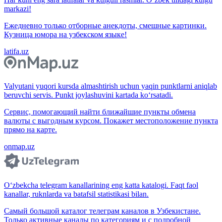
markazi!
Ежедневно только отборные анекдоты, смешные картинки.
Кузница юмора на узбекском языке!
latifa.uz
Valyutani yuqori kursda almashtirish uchun yaqin punktlarni aniqlab
beruvchi servis. Punkt joylashuvini kartada ko‘rsatadi.
Сервис, помогающий найти ближайшие пункты обмена
валюты с выгодным курсом. Покажет местоположение пункта
прямо на карте.
onmap.uz
O‘zbekcha telegram kanallarining eng katta katalogi. Faqt faol
kanallar, ruknlarda va batafsil statistikasi bilan.
Самый большой каталог телеграм каналов в Узбекистане.
Только активные каналы по категориям и с подробной