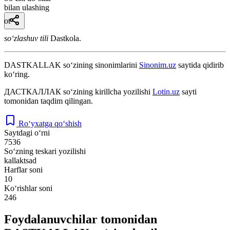
bilan ulashing
ot
so‘zlashuv tili
Dastkola.
DASTKALLAK
so‘zining sinonimlarini
Sinonim.uz
saytida qidirib
ko‘ring.
ДАСТКАЛЛАК
so‘zining kirillcha yozilishi
Lotin.uz
sayti
tomonidan taqdim qilingan.
Ro‘yxatga qo‘shish
Saytdagi o‘rni
7536
So‘zning teskari yozilishi
kallaktsad
Harflar soni
10
Ko‘rishlar soni
246
Foydalanuvchilar tomonidan