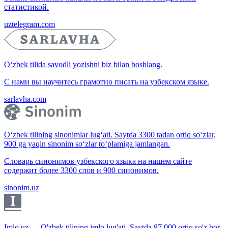
статистикой.
uztelegram.com
O‘zbek tilida savodli yozishni biz bilan boshlang.
С нами вы научитесь грамотно писать на узбекском языке.
sarlavha.com
O‘zbek tilining sinonimlar lug‘ati. Saytda 3300 tadan ortiq so‘zlar,
900 ga yaqin sinonim so‘zlar to‘plamiga jamlangan.
Словарь синонимов узбекского языка на нашем сайте
содержит более 3300 слов и 900 синонимов.
sinonim.uz
Imlo.uz — O'zbek tilining imlo lug'ati. Saytda 87 000 ortiq so'z bor.