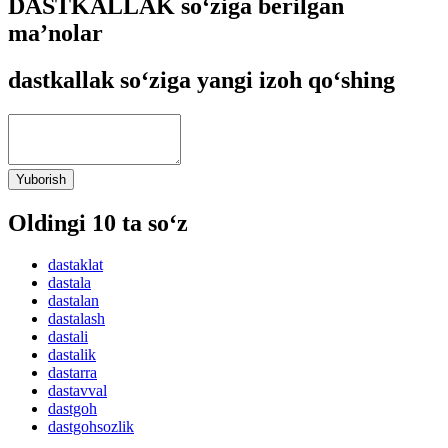
DASTKALLAK so‘ziga berilgan
ma’nolar
dastkallak so‘ziga yangi izoh qo‘shing
Yuborish
Oldingi 10 ta so‘z
dastaklat
dastala
dastalan
dastalash
dastali
dastalik
dastarra
dastavval
dastgoh
dastgohsozlik