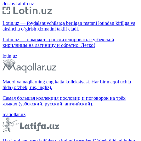
dostavkainfo.uz
Lotin.uz — foydalanuvchilarga berilgan matnni lotindan kirillga va
aksincha o‘girish xizmatini taklif etadi.
Lotin.uz — поможет транслитерировать с узбекской
кириллицы на латиницу и обратно. Легко!
lotin.uz
Maqol va naqllarning eng katta kolleksiyasi. Har bir maqol uchta
tilda (o‘zbek, rus, ingliz).
Самая большая коллекция пословиц и поговорок на трёх
языках (узбекский, русский, английский).
maqollar.uz
Har kuni eng sara latifalar va kulguli rasmlar. O‘zbek tilidagi kulgu