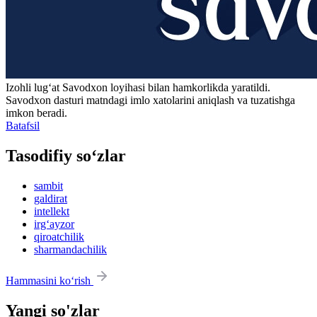
Izohli lugʻat
Savodxon
loyihasi bilan hamkorlikda yaratildi.
Savodxon dasturi matndagi imlo xatolarini aniqlash va tuzatishga
imkon beradi.
Batafsil
Tasodifiy so‘zlar
sambit
galdirat
intellekt
irg‘ayzor
qiroatchilik
sharmandachilik
Hammasini ko‘rish
Yangi so'zlar