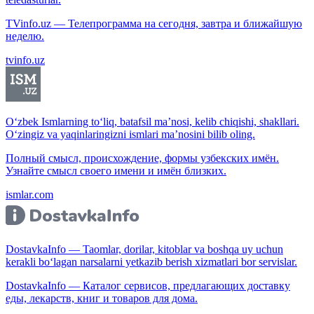
TVinfo.uz — Телепрограмма на сегодня, завтра и ближайшую
неделю.
tvinfo.uz
O‘zbek Ismlarning to‘liq, batafsil ma’nosi, kelib chiqishi, shakllari.
O‘zingiz va yaqinlaringizni ismlari ma’nosini bilib oling.
Полный смысл, происхождение, формы узбекских имён.
Узнайте смысл своего имени и имён близких.
ismlar.com
DostavkaInfo — Taomlar, dorilar, kitoblar va boshqa uy uchun
kerakli bo‘lagan narsalarni yetkazib berish xizmatlari bor servislar.
DostavkaInfo — Каталог сервисов, предлагающих доставку
еды, лекарств, книг и товаров для дома.