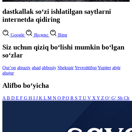
dastkallak so‘zi ishlatilgan saytlarni
internetda qidiring
Google
Яндекс
Bing
Siz uchun qiziq bo‘lishi mumkin bo‘lgan
so‘zlar
Qurʼon
abraziv
abad
abbosiy
Shekspir
Yevroittifoq
Yupiter
abjir
abajur
Alifbo bo‘yicha
A
B
D
E
F
G
H
I
J
K
L
M
N
O
P
Q
R
S
T
U
V
X
Y
Z
O‘
G‘
Sh
Ch