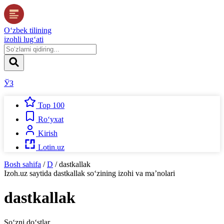
O‘zbek tilining
izohli lug‘ati
ЎЗ
Top 100
Ro‘yxat
Kirish
Lotin.uz
Bosh sahifa
/
D
/
dastkallak
Izoh.uz
saytida
dastkallak
so‘zining izohi va ma’nolari
dastkallak
So‘zni do‘stlar