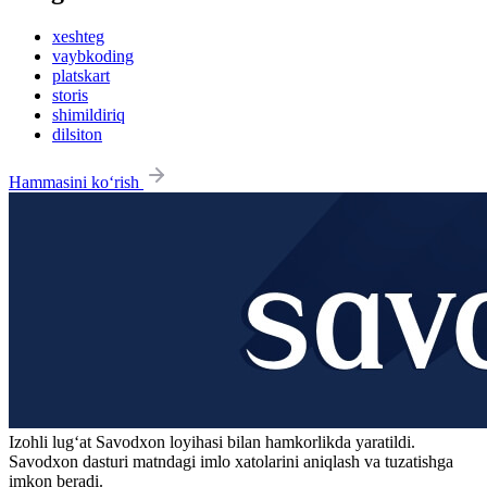
xeshteg
vaybkoding
platskart
storis
shimildiriq
dilsiton
Hammasini ko‘rish
Izohli lugʻat
Savodxon
loyihasi bilan hamkorlikda yaratildi.
Savodxon dasturi matndagi imlo xatolarini aniqlash va tuzatishga
imkon beradi.