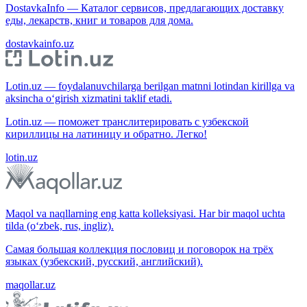
DostavkaInfo — Каталог сервисов, предлагающих доставку
еды, лекарств, книг и товаров для дома.
dostavkainfo.uz
Lotin.uz — foydalanuvchilarga berilgan matnni lotindan kirillga va
aksincha o‘girish xizmatini taklif etadi.
Lotin.uz — поможет транслитерировать с узбекской
кириллицы на латиницу и обратно. Легко!
lotin.uz
Maqol va naqllarning eng katta kolleksiyasi. Har bir maqol uchta
tilda (o‘zbek, rus, ingliz).
Самая большая коллекция пословиц и поговорок на трёх
языках (узбекский, русский, английский).
maqollar.uz