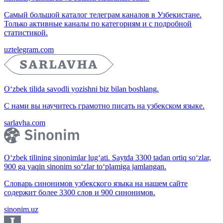
Самый большой каталог телеграм каналов в Узбекистане.
Только активные каналы по категориям и с подробной
статистикой.
uztelegram.com
O‘zbek tilida savodli yozishni biz bilan boshlang.
С нами вы научитесь грамотно писать на узбекском языке.
sarlavha.com
O‘zbek tilining sinonimlar lug‘ati. Saytda 3300 tadan ortiq so‘zlar,
900 ga yaqin sinonim so‘zlar to‘plamiga jamlangan.
Словарь синонимов узбекского языка на нашем сайте
содержит более 3300 слов и 900 синонимов.
sinonim.uz