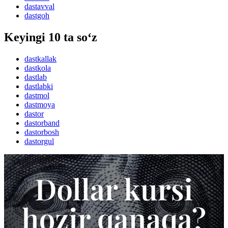
dastavval
dastgoh
Keyingi 10 ta so‘z
dastkallak
dastkola
dastlab
dastlabki
dastmol
dastmoya
dastor
dastorband
dastorbosh
dastorgul