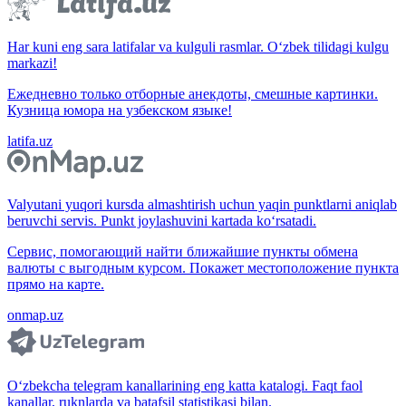
Har kuni eng sara latifalar va kulguli rasmlar. O‘zbek tilidagi kulgu
markazi!
Ежедневно только отборные анекдоты, смешные картинки.
Кузница юмора на узбекском языке!
latifa.uz
Valyutani yuqori kursda almashtirish uchun yaqin punktlarni aniqlab
beruvchi servis. Punkt joylashuvini kartada ko‘rsatadi.
Сервис, помогающий найти ближайшие пункты обмена
валюты с выгодным курсом. Покажет местоположение пункта
прямо на карте.
onmap.uz
O‘zbekcha telegram kanallarining eng katta katalogi. Faqt faol
kanallar, ruknlarda va batafsil statistikasi bilan.