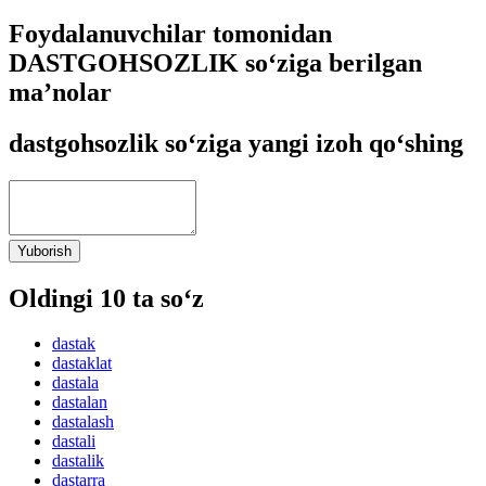
Foydalanuvchilar tomonidan
DASTGOHSOZLIK so‘ziga berilgan
ma’nolar
dastgohsozlik so‘ziga yangi izoh qo‘shing
Yuborish
Oldingi 10 ta so‘z
dastak
dastaklat
dastala
dastalan
dastalash
dastali
dastalik
dastarra