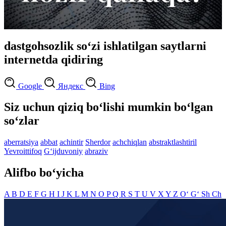
dastgohsozlik so‘zi ishlatilgan saytlarni
internetda qidiring
Google
Яндекс
Bing
Siz uchun qiziq bo‘lishi mumkin bo‘lgan
so‘zlar
aberratsiya
abbat
achintir
Sherdor
achchiqlan
abstraktlashtiril
Yevroittifoq
G‘ijduvoniy
abraziv
Alifbo bo‘yicha
A
B
D
E
F
G
H
I
J
K
L
M
N
O
P
Q
R
S
T
U
V
X
Y
Z
O‘
G‘
Sh
Ch