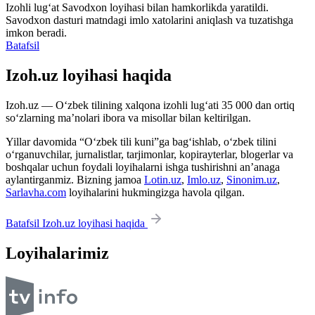
Izohli lugʻat
Savodxon
loyihasi bilan hamkorlikda yaratildi.
Savodxon dasturi matndagi imlo xatolarini aniqlash va tuzatishga
imkon beradi.
Batafsil
Izoh.uz loyihasi haqida
Izoh.uz — O‘zbek tilining xalqona izohli lug‘ati 35 000 dan ortiq
so‘zlarning ma’nolari ibora va misollar bilan keltirilgan.
Yillar davomida “O‘zbek tili kuni”ga bag‘ishlab, o‘zbek tilini
o‘rganuvchilar, jurnalistlar, tarjimonlar, kopirayterlar, blogerlar va
boshqalar uchun foydali loyihalarni ishga tushirishni an’anaga
aylantirganmiz. Bizning jamoa
Lotin.uz
,
Imlo.uz
,
Sinonim.uz
,
Sarlavha.com
loyihalarini hukmingizga havola qilgan.
Batafsil Izoh.uz loyihasi haqida
Loyihalarimiz