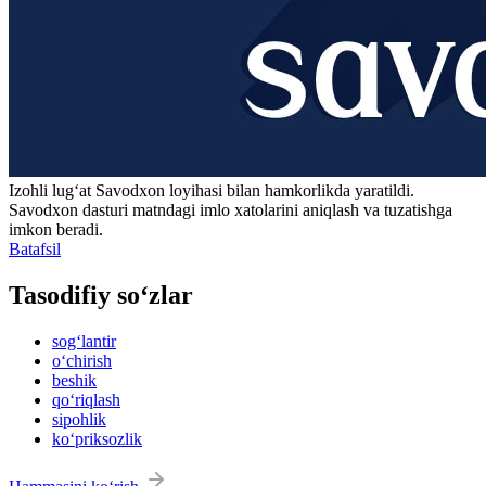
Izohli lugʻat
Savodxon
loyihasi bilan hamkorlikda yaratildi.
Savodxon dasturi matndagi imlo xatolarini aniqlash va tuzatishga
imkon beradi.
Batafsil
Tasodifiy so‘zlar
sog‘lantir
o‘chirish
beshik
qo‘riqlash
sipohlik
ko‘priksozlik