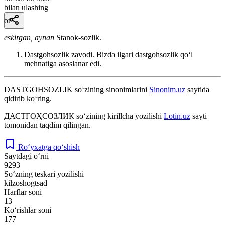
bilan ulashing
ot
eskirgan, aynan
Stanok-sozlik.
Dastgohsozlik zavodi. Bizda ilgari dastgohsozlik qoʻl
mehnatiga asoslanar edi.
DASTGOHSOZLIK
so‘zining sinonimlarini
Sinonim.uz
saytida
qidirib ko‘ring.
ДАСТГОҲСОЗЛИК
so‘zining kirillcha yozilishi
Lotin.uz
sayti
tomonidan taqdim qilingan.
Ro‘yxatga qo‘shish
Saytdagi o‘rni
9293
So‘zning teskari yozilishi
kilzoshogtsad
Harflar soni
13
Ko‘rishlar soni
177