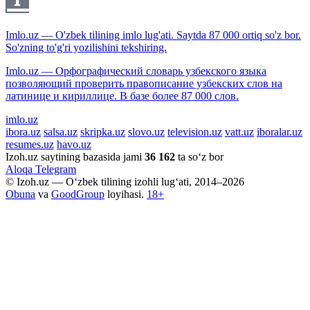
Imlo.uz — O'zbek tilining imlo lug'ati. Saytda 87 000 ortiq so'z bor.
So'zning to'g'ri yozilishini tekshiring.
Imlo.uz — Орфографический словарь узбекского языка
позволяющий проверить правописание узбекских слов на
латинице и кириллице. В базе более 87 000 слов.
imlo.uz
ibora.uz
salsa.uz
skripka.uz
slovo.uz
television.uz
vatt.uz
iboralar.uz
resumes.uz
havo.uz
Izoh.uz saytining bazasida jami
36 162
ta so‘z bor
Aloqa
Telegram
© Izoh.uz — O‘zbek tilining izohli lug‘ati, 2014–2026
Obuna
va
GoodGroup
loyihasi.
18+