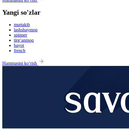
Hammasini ko‘rish
Yangi so'zlar
murtakib
lashshaymoq
spinner
tirg‘anmoq
bayot
french
Hammasini ko‘rish