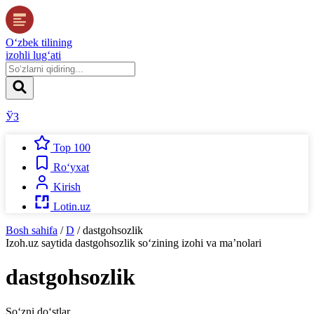
O‘zbek tilining
izohli lug‘ati
ЎЗ
Top 100
Ro‘yxat
Kirish
Lotin.uz
Bosh sahifa
/
D
/
dastgohsozlik
Izoh.uz
saytida
dastgohsozlik
so‘zining izohi va ma’nolari
dastgohsozlik
So‘zni do‘stlar