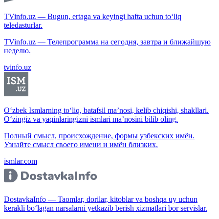
TVinfo.uz — Bugun, ertaga va keyingi hafta uchun to‘liq
teledasturlar.
TVinfo.uz — Телепрограмма на сегодня, завтра и ближайшую
неделю.
tvinfo.uz
O‘zbek Ismlarning to‘liq, batafsil ma’nosi, kelib chiqishi, shakllari.
O‘zingiz va yaqinlaringizni ismlari ma’nosini bilib oling.
Полный смысл, происхождение, формы узбекских имён.
Узнайте смысл своего имени и имён близких.
ismlar.com
DostavkaInfo — Taomlar, dorilar, kitoblar va boshqa uy uchun
kerakli bo‘lagan narsalarni yetkazib berish xizmatlari bor servislar.