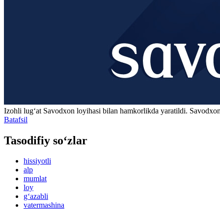
Izohli lugʻat
Savodxon
loyihasi bilan hamkorlikda yaratildi. Savodxon
Batafsil
Tasodifiy so‘zlar
hissiyotli
alp
mumlat
loy
g‘azabli
vatermashina