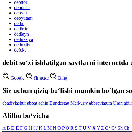
debitor
debocha
debyut
debyutant
dedir
dedirtir
dedlayn
deduksiya
deduktiv
defekt
debit so‘zi ishlatilgan saytlarni internetda 
Google
Яндекс
Bing
Siz uchun qiziq bo‘lishi mumkin bo‘lgan so
abadiylashtir
abbat
achin
Bundestag
Merkuriy
abbreviatura
Uran
abjir
Alifbo bo‘yicha
A
B
D
E
F
G
H
I
J
K
L
M
N
O
P
Q
R
S
T
U
V
X
Y
Z
O‘
G‘
Sh
Ch