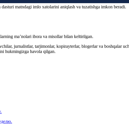
 dasturi matndagi imlo xatolarini aniqlash va tuzatishga imkon beradi.
arning ma’nolari ibora va misollar bilan keltirilgan.
hilar, jurnalistlar, tarjimonlar, kopirayterlar, blogerlar va boshqalar u
ini hukmingizga havola qilgan.
.
еделю.