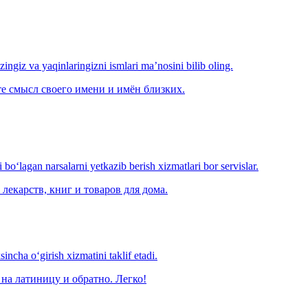
‘zingiz va yaqinlaringizni ismlari ma’nosini bilib oling.
е смысл своего имени и имён близких.
o‘lagan narsalarni yetkazib berish xizmatlari bor servislar.
лекарств, книг и товаров для дома.
ncha o‘girish xizmatini taklif etadi.
на латиницу и обратно. Легко!