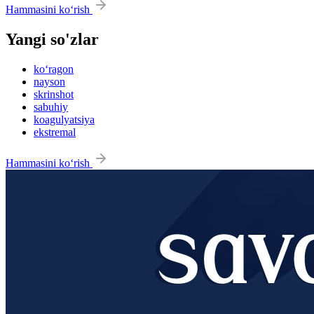
Hammasini ko‘rish
Yangi so'zlar
ko‘ragon
nayson
skrinshot
sabuhiy
koagulyatsiya
ekstremal
Hammasini ko‘rish