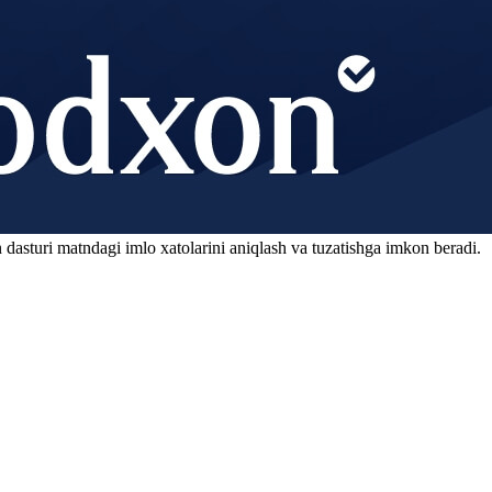
 dasturi matndagi imlo xatolarini aniqlash va tuzatishga imkon beradi.