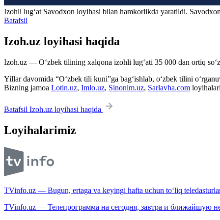
Izohli lugʻat
Savodxon
loyihasi bilan hamkorlikda yaratildi. Savodxon
Batafsil
Izoh.uz loyihasi haqida
Izoh.uz — O‘zbek tilining xalqona izohli lug‘ati 35 000 dan ortiq so‘zl
Yillar davomida “O‘zbek tili kuni”ga bag‘ishlab, o‘zbek tilini o‘rganuvc
Bizning jamoa
Lotin.uz
,
Imlo.uz
,
Sinonim.uz
,
Sarlavha.com
loyihalar
Batafsil Izoh.uz loyihasi haqida
Loyihalarimiz
TVinfo.uz — Bugun, ertaga va keyingi hafta uchun to‘liq teledasturlar
TVinfo.uz — Телепрограмма на сегодня, завтра и ближайшую н