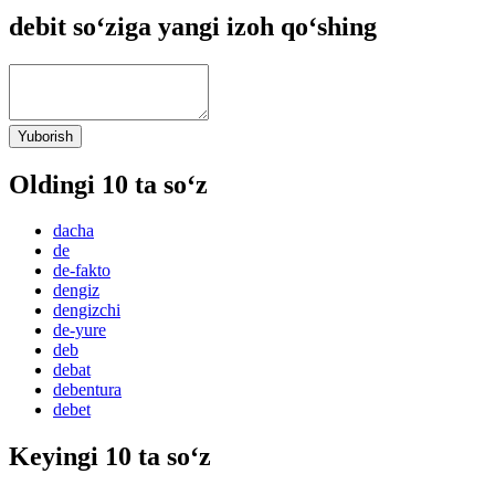
debit so‘ziga yangi izoh qo‘shing
Yuborish
Oldingi 10 ta so‘z
dacha
de
de-fakto
dengiz
dengizchi
de-yure
deb
debat
debentura
debet
Keyingi 10 ta so‘z