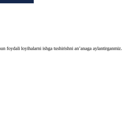
chun foydali loyihalarni ishga tushirishni an’anaga aylantirganmiz.