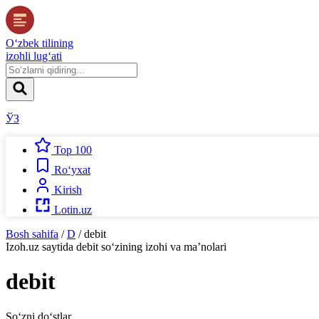
O‘zbek tilining
izohli lug‘ati
ЎЗ
Top 100
Ro‘yxat
Kirish
Lotin.uz
Bosh sahifa
/
D
/
debit
Izoh.uz
saytida
debit
so‘zining izohi va ma’nolari
debit
So‘zni do‘stlar