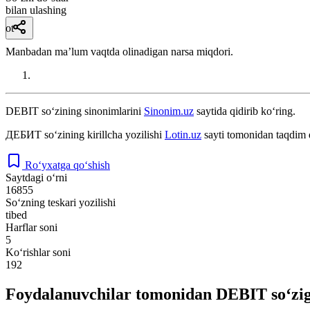
bilan ulashing
ot
Manbadan maʼlum vaqtda olinadigan narsa miqdori.
DEBIT
so‘zining sinonimlarini
Sinonim.uz
saytida qidirib ko‘ring.
ДЕБИТ
so‘zining kirillcha yozilishi
Lotin.uz
sayti tomonidan taqdim 
Ro‘yxatga qo‘shish
Saytdagi o‘rni
16855
So‘zning teskari yozilishi
tibed
Harflar soni
5
Ko‘rishlar soni
192
Foydalanuvchilar tomonidan DEBIT so‘zig