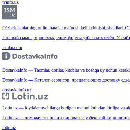
tvinfo.uz
O‘zbek Ismlarning to‘liq, batafsil ma’nosi, kelib chiqishi, shakllari. O
Полный смысл, происхождение, формы узбекских имён. Узнайт
ismlar.com
DostavkaInfo — Taomlar, dorilar, kitoblar va boshqa uy uchun kerakli b
DostavkaInfo — Каталог сервисов, предлагающих доставку еды, 
dostavkainfo.uz
Lotin.uz — foydalanuvchilarga berilgan matnni lotindan kirillga va aksi
Lotin.uz — поможет транслитерировать с узбекской кириллицы 
lotin.uz