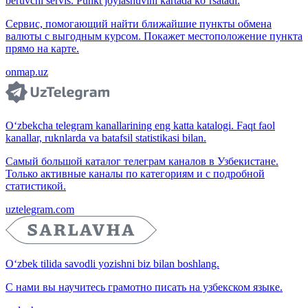
beruvchi servis. Punkt joylashuvini kartada ko‘rsatadi.
Сервис, помогающий найти ближайшие пункты обмена
валюты с выгодным курсом. Покажет местоположение пункта
прямо на карте.
onmap.uz
O‘zbekcha telegram kanallarining eng katta katalogi. Faqt faol
kanallar, ruknlarda va batafsil statistikasi bilan.
Самый большой каталог телеграм каналов в Узбекистане.
Только активные каналы по категориям и с подробной
статистикой.
uztelegram.com
O‘zbek tilida savodli yozishni biz bilan boshlang.
С нами вы научитесь грамотно писать на узбекском языке.