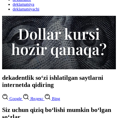
deklamatsiya
deklamatsiyachi
dekadentlik so‘zi ishlatilgan saytlarni
internetda qidiring
Google
Яндекс
Bing
Siz uchun qiziq bo‘lishi mumkin bo‘lgan
so‘zlar