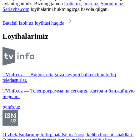
aylantirganmiz. Bizning jamoa
Lotin.uz
,
Imlo.uz
,
Sinonim.uz
,
Sarlavha.com
loyihalarini hukmingizga havola qilgan.
Batafsil Izoh.uz loyihasi haqida
Loyihalarimiz
TVinfo.uz — Bugun, ertaga va keyingi hafta uchun to‘liq
teledasturlar.
TVinfo.uz — Телепрограмма на сегодня, завтра и ближайшую
неделю.
tvinfo.uz
O‘zbek Ismlarning to‘liq, batafsil ma’nosi, kelib chiqishi, shakllari.