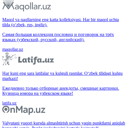
Maqol va naqllarning eng katta kolleksiyasi. Har bir maqol uchta
tilda (o‘zbek, rus, ingliz).
Самая большая коллекция пословиц и поговорок на трёх
языках (узбекский, русский, английский).
maqollar.uz
Har kuni eng sara latifalar va kulguli rasmlar. O‘zbek tilidagi kulgu
markazi!
Ежедневно только отборные анекдоты, смешные картинки.
Кузница юмора на узбекском языке!
latifa.uz
Valyutani yuqori kursda almashtirish uchun yaqin punktlarni aniqlab