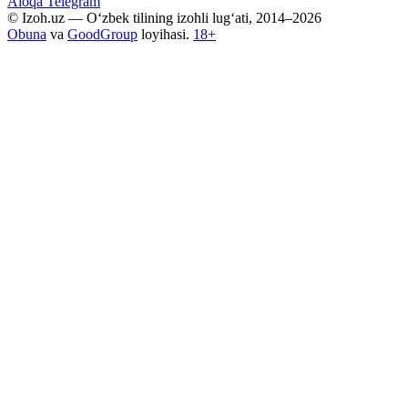
Aloqa
Telegram
© Izoh.uz — O‘zbek tilining izohli lug‘ati, 2014–2026
Obuna
va
GoodGroup
loyihasi.
18+