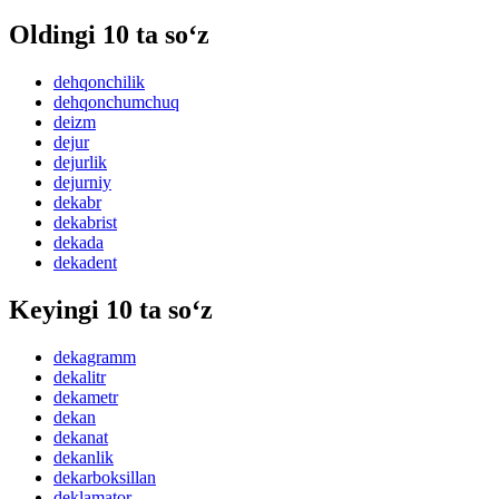
Oldingi 10 ta so‘z
dehqonchilik
dehqonchumchuq
deizm
dejur
dejurlik
dejurniy
dekabr
dekabrist
dekada
dekadent
Keyingi 10 ta so‘z
dekagramm
dekalitr
dekametr
dekan
dekanat
dekanlik
dekarboksillan
deklamator