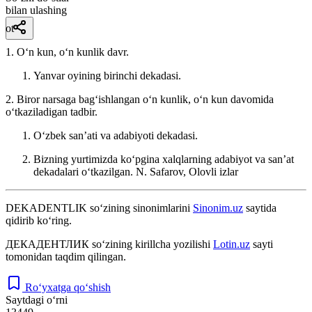
bilan ulashing
ot
1. Oʻn kun, oʻn kunlik davr.
Yanvar oyining birinchi dekadasi.
2. Biror narsaga bagʻishlangan oʻn kunlik, oʻn kun davomida
oʻtkaziladigan tadbir.
Oʻzbek sanʼati va adabiyoti dekadasi.
Bizning yurtimizda koʻpgina xalqlarning adabiyot va sanʼat
dekadalari oʻtkazilgan.
N. Safarov, Olovli izlar
DEKADENTLIK
so‘zining sinonimlarini
Sinonim.uz
saytida
qidirib ko‘ring.
ДЕКАДЕНТЛИК
so‘zining kirillcha yozilishi
Lotin.uz
sayti
tomonidan taqdim qilingan.
Ro‘yxatga qo‘shish
Saytdagi o‘rni