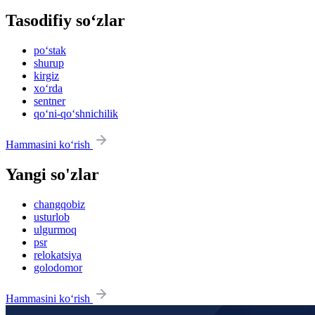
Tasodifiy so‘zlar
po‘stak
shurup
kirgiz
xo‘rda
sentner
qo‘ni-qo‘shnichilik
Hammasini ko‘rish
Yangi so'zlar
changqobiz
usturlob
ulgurmoq
psr
relokatsiya
golodomor
Hammasini ko‘rish