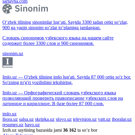
sarlavha.com
O‘zbek tilining sinonimlar lug‘ati. Saytda 3300 tadan ortiq so‘zlar,
900 ga yaqin sinonim so‘zlar to‘plamiga jamlangan.
Словарь синонимов узбекского языка на нашем сайте
содержит более 3300 слов и 900 синонимов.
sinonim.uz
Imlo.uz — O'zbek tilining imlo lug'ati. Saytda 87 000 ortiq so'z bor.
So'zning to'g'ri yozilishini tekshiring.
Imlo.uz — Орфографический словарь узбекского языка
позволяющий проверить правописание узбекских слов на
латинице и кириллице. В базе более 87 000 слов.
imlo.uz
ibora.uz
salsa.uz
skripka.uz
slovo.uz
television.uz
vatt.uz
iboralar.uz
resumes.uz
havo.uz
Izoh.uz saytining bazasida jami
36 162
ta so‘z bor