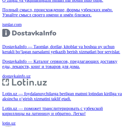
O‘zingiz va yaqinlaringizni ismlari ma’nosini bilib oling.
Полный смысл, происхождение, формы узбекских имён.
Узнайте смысл своего имени и имён близких.
ismlar.com
DostavkaInfo — Taomlar, dorilar, kitoblar va boshqa uy uchun
kerakli bo‘lagan narsalarni yetkazib berish xizmatlari bor servislar.
DostavkaInfo — Каталог сервисов, предлагающих доставку
еды, лекарств, книг и товаров для дома.
dostavkainfo.uz
Lotin.uz — foydalanuvchilarga berilgan matnni lotindan kirillga va
aksincha o‘girish xizmatini taklif etadi.
Lotin.uz — поможет транслитерировать с узбекской
кириллицы на латиницу и обратно. Легко!
lotin.uz