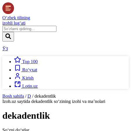
O‘zbek tilining
izohli lug‘ati
ЎЗ
Top 100
Ro‘yxat
Kirish
Lotin.uz
Bosh sahifa
/
D
/
dekadentlik
Izoh.uz
saytida
dekadentlik
so‘zining izohi va ma’nolari
dekadentlik
So‘zni do‘stlar