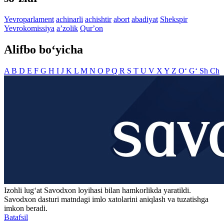
Yevroparlament
achinarli
achishtir
abort
abadiyat
Shekspir
Yevrokomissiya
aʼzolik
Qurʼon
Alifbo bo‘yicha
A
B
D
E
F
G
H
I
J
K
L
M
N
O
P
Q
R
S
T
U
V
X
Y
Z
O‘
G‘
Sh
Ch
Izohli lugʻat
Savodxon
loyihasi bilan hamkorlikda yaratildi.
Savodxon dasturi matndagi imlo xatolarini aniqlash va tuzatishga
imkon beradi.
Batafsil