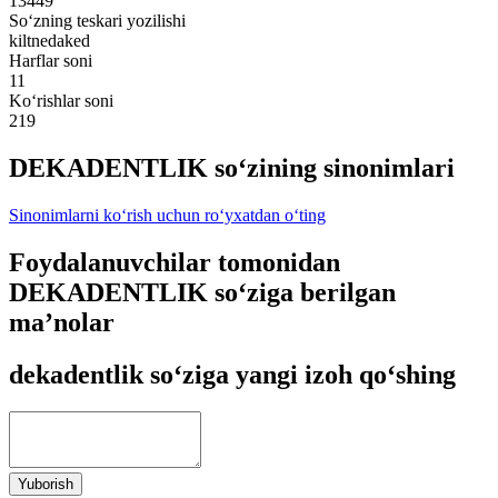
13449
So‘zning teskari yozilishi
kiltnedaked
Harflar soni
11
Ko‘rishlar soni
219
DEKADENTLIK so‘zining sinonimlari
Sinonimlarni ko‘rish uchun ro‘yxatdan o‘ting
Foydalanuvchilar tomonidan
DEKADENTLIK so‘ziga berilgan
ma’nolar
dekadentlik so‘ziga yangi izoh qo‘shing
Yuborish