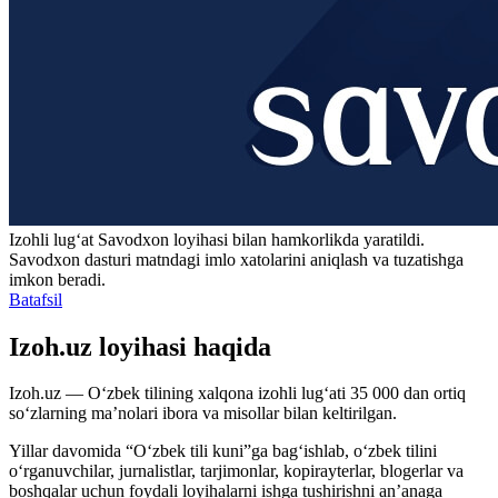
Izohli lugʻat
Savodxon
loyihasi bilan hamkorlikda yaratildi.
Savodxon dasturi matndagi imlo xatolarini aniqlash va tuzatishga
imkon beradi.
Batafsil
Izoh.uz loyihasi haqida
Izoh.uz — O‘zbek tilining xalqona izohli lug‘ati 35 000 dan ortiq
so‘zlarning ma’nolari ibora va misollar bilan keltirilgan.
Yillar davomida “O‘zbek tili kuni”ga bag‘ishlab, o‘zbek tilini
o‘rganuvchilar, jurnalistlar, tarjimonlar, kopirayterlar, blogerlar va
boshqalar uchun foydali loyihalarni ishga tushirishni an’anaga