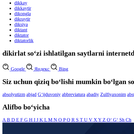
dikkay
dikkaytir
dikongla
dikraytir
diksiya
diktant
diktator
diktatorlik
dikirlat so‘zi ishlatilgan saytlarni internet
Google
Яндекс
Bing
Siz uchun qiziq bo‘lishi mumkin bo‘lgan so
absolyutizm
abjad
G‘ijduvoniy
abbreviatura
abadiy
Zulfiyaxonim
abs
Alifbo bo‘yicha
A
B
D
E
F
G
H
I
J
K
L
M
N
O
P
Q
R
S
T
U
V
X
Y
Z
O‘
G‘
Sh
Ch