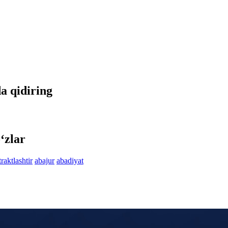
da qidiring
‘zlar
traktlashtir
abajur
abadiyat