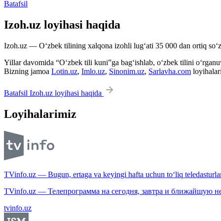
Batafsil
Izoh.uz loyihasi haqida
Izoh.uz — O‘zbek tilining xalqona izohli lug‘ati 35 000 dan ortiq so‘zl
Yillar davomida “O‘zbek tili kuni”ga bag‘ishlab, o‘zbek tilini o‘rganuvc
Bizning jamoa
Lotin.uz
,
Imlo.uz
,
Sinonim.uz
,
Sarlavha.com
loyihalar
Batafsil Izoh.uz loyihasi haqida
Loyihalarimiz
TVinfo.uz — Bugun, ertaga va keyingi hafta uchun to‘liq teledasturlar
TVinfo.uz — Телепрограмма на сегодня, завтра и ближайшую н
tvinfo.uz