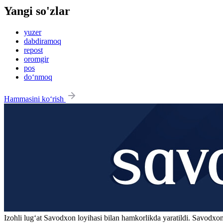
Yangi so'zlar
yuzer
dabdiramoq
repost
oromgir
pos
do‘nmoq
Hammasini ko‘rish
Izohli lugʻat
Savodxon
loyihasi bilan hamkorlikda yaratildi. Savodxon