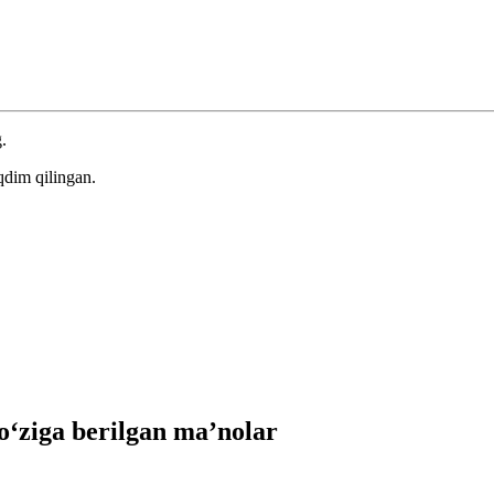
.
qdim qilingan.
‘ziga berilgan ma’nolar