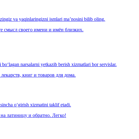
‘zingiz va yaqinlaringizni ismlari ma’nosini bilib oling.
е смысл своего имени и имён близких.
o‘lagan narsalarni yetkazib berish xizmatlari bor servislar.
лекарств, книг и товаров для дома.
ncha o‘girish xizmatini taklif etadi.
на латиницу и обратно. Легко!