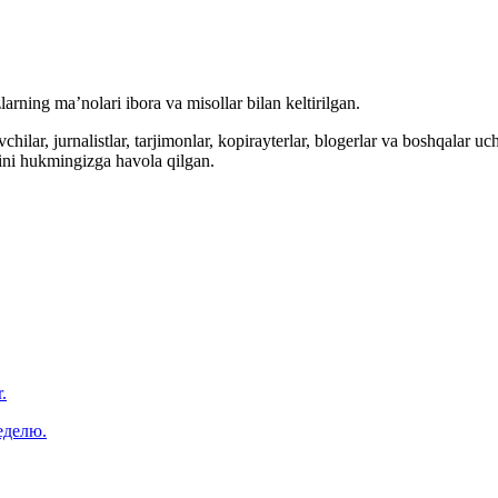
arning ma’nolari ibora va misollar bilan keltirilgan.
hilar, jurnalistlar, tarjimonlar, kopirayterlar, blogerlar va boshqalar u
ini hukmingizga havola qilgan.
.
еделю.