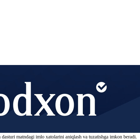
 dasturi matndagi imlo xatolarini aniqlash va tuzatishga imkon beradi.