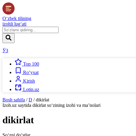
O‘zbek tilining
izohli lug‘ati
ЎЗ
Top 100
Ro‘yxat
Kirish
Lotin.uz
Bosh sahifa
/
D
/
dikirlat
Izoh.uz
saytida
dikirlat
so‘zining izohi va ma’nolari
dikirlat
So‘zni do‘stlar