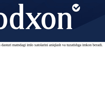
 dasturi matndagi imlo xatolarini aniqlash va tuzatishga imkon beradi.