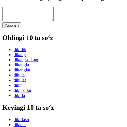
Yuborish
Oldingi 10 ta so‘z
dik-dik
dikang
dikang-dikang
dikangla
dikanglat
dikilla
dikillat
dikir
dikir-dikir
dikirla
Keyingi 10 ta so‘z
dikirlash
dikkak