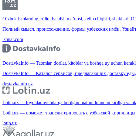
O‘zbek Ismlarning to‘liq, batafsil ma’nosi, kelib chiqishi, shakllari. O
Полный смысл, происхождение, формы узбекских имён. Узнайт
ismlar.com
DostavkaInfo — Taomlar, dorilar, kitoblar va boshqa uy uchun kerakli b
DostavkaInfo — Каталог сервисов, предлагающих доставку еды, 
dostavkainfo.uz
Lotin.uz — foydalanuvchilarga berilgan matnni lotindan kirillga va aksi
Lotin.uz — поможет транслитерировать с узбекской кириллицы 
lotin.uz