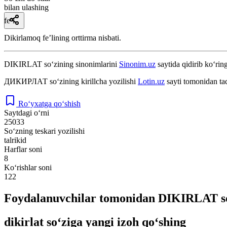
bilan ulashing
fe’l
Dikirlamoq feʼlining orttirma nisbati.
DIKIRLAT
so‘zining sinonimlarini
Sinonim.uz
saytida qidirib ko‘ring
ДИКИРЛАТ
so‘zining kirillcha yozilishi
Lotin.uz
sayti tomonidan ta
Ro‘yxatga qo‘shish
Saytdagi o‘rni
25033
So‘zning teskari yozilishi
talrikid
Harflar soni
8
Ko‘rishlar soni
122
Foydalanuvchilar tomonidan DIKIRLAT so
dikirlat so‘ziga yangi izoh qo‘shing