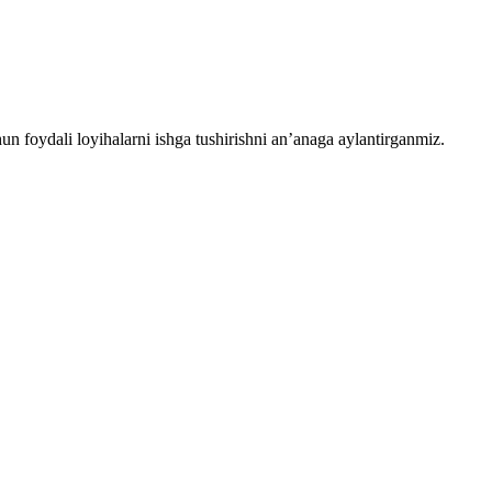
chun foydali loyihalarni ishga tushirishni an’anaga aylantirganmiz.