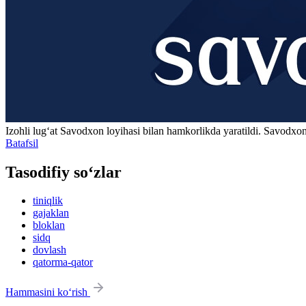
Izohli lugʻat
Savodxon
loyihasi bilan hamkorlikda yaratildi. Savodxon
Batafsil
Tasodifiy so‘zlar
tiniqlik
gajaklan
bloklan
sidq
dovlash
qatorma-qator
Hammasini ko‘rish