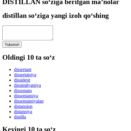
DISTILLAN so‘ziga berilgan ma’nolar
distillan so‘ziga yangi izoh qo‘shing
Yuborish
Oldingi 10 ta so‘z
dissertant
dissertatsiya
dissident
dissimilyatsiya
dissonans
dissotsiatsiya
dissotsiatsiyalan
distansion
distansiya
distilla
Keyingi 10 ta so‘z