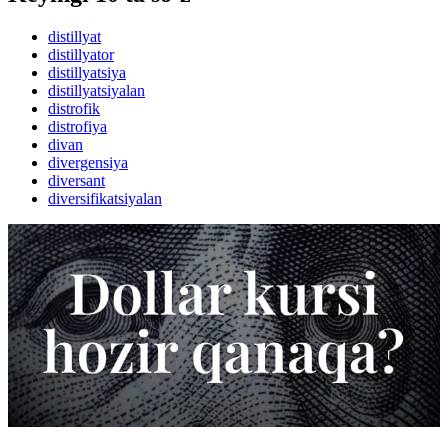
distillyat
distillyator
distillyatsiya
distillyatsiyalan
distrofik
distrofiya
divan
divergensiya
diversant
diversifikatsiyalan