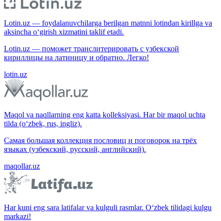
Lotin.uz — foydalanuvchilarga berilgan matnni lotindan kirillga va
aksincha o‘girish xizmatini taklif etadi.
Lotin.uz — поможет транслитерировать с узбекской
кириллицы на латиницу и обратно. Легко!
lotin.uz
Maqol va naqllarning eng katta kolleksiyasi. Har bir maqol uchta
tilda (o‘zbek, rus, ingliz).
Самая большая коллекция пословиц и поговорок на трёх
языках (узбекский, русский, английский).
maqollar.uz
Har kuni eng sara latifalar va kulguli rasmlar. O‘zbek tilidagi kulgu
markazi!