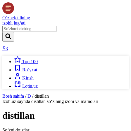
O‘zbek tilining
izohli lug‘ati
ЎЗ
Top 100
Ro‘yxat
Kirish
Lotin.uz
Bosh sahifa
/
D
/
distillan
Izoh.uz
saytida
distillan
so‘zining izohi va ma’nolari
distillan
So‘zni do‘stlar