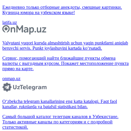
Ежедневно только отборные анекдоты, смешные картинки.
Кузница юмора на узбекском языке!
latifa.uz
Valyutani yuqori kursda almashtirish uchun yaqin punktlarni aniqlab
beruvchi servis. Punkt joylashuvini kartada ko‘rsatadi.
Сервис, помогающий найти ближайшие пункты обмена
валюты с выгодным курсом. Покажет местоположение пункта
прямо на карте.
onmap.uz
O‘zbekcha telegram kanallarining eng katta katalogi. Faqt faol
kanallar, ruknlarda va batafsil statistikasi bilan.
Самый большой каталог телеграм каналов в Узбекистане.
Только активные каналы по категориям и с подробной
статистикой.