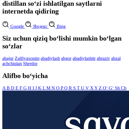
distillan so‘zi ishlatilgan saytlarni
internetda qidiring
Google
Яндекс
Bing
Siz uchun qiziq bo‘lishi mumkin bo‘lgan
so‘zlar
abajur
Zulfiyaxonim
abadiylash
abgor
abadiylashtir
abraziv
abzal
achchiqlan
Sherdor
Alifbo bo‘yicha
A
B
D
E
F
G
H
I
J
K
L
M
N
O
P
Q
R
S
T
U
V
X
Y
Z
O‘
G‘
Sh
Ch