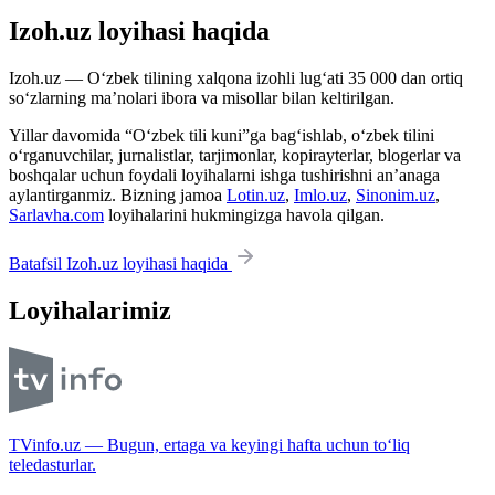
Izoh.uz loyihasi haqida
Izoh.uz — O‘zbek tilining xalqona izohli lug‘ati 35 000 dan ortiq
so‘zlarning ma’nolari ibora va misollar bilan keltirilgan.
Yillar davomida “O‘zbek tili kuni”ga bag‘ishlab, o‘zbek tilini
o‘rganuvchilar, jurnalistlar, tarjimonlar, kopirayterlar, blogerlar va
boshqalar uchun foydali loyihalarni ishga tushirishni an’anaga
aylantirganmiz. Bizning jamoa
Lotin.uz
,
Imlo.uz
,
Sinonim.uz
,
Sarlavha.com
loyihalarini hukmingizga havola qilgan.
Batafsil Izoh.uz loyihasi haqida
Loyihalarimiz
TVinfo.uz — Bugun, ertaga va keyingi hafta uchun to‘liq
teledasturlar.