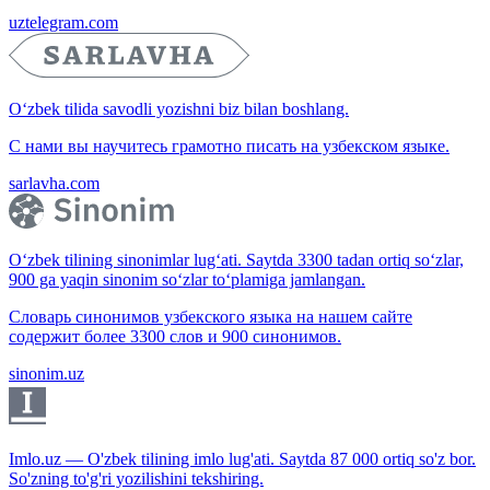
uztelegram.com
O‘zbek tilida savodli yozishni biz bilan boshlang.
С нами вы научитесь грамотно писать на узбекском языке.
sarlavha.com
O‘zbek tilining sinonimlar lug‘ati. Saytda 3300 tadan ortiq so‘zlar,
900 ga yaqin sinonim so‘zlar to‘plamiga jamlangan.
Словарь синонимов узбекского языка на нашем сайте
содержит более 3300 слов и 900 синонимов.
sinonim.uz
Imlo.uz — O'zbek tilining imlo lug'ati. Saytda 87 000 ortiq so'z bor.
So'zning to'g'ri yozilishini tekshiring.