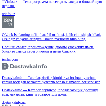
TVinfo.uz — Телепрограмма на сегодня, завтра и ближайшую
неделю.
tvinfo.uz
O‘zbek Ismlarning to‘liq, batafsil ma’nosi, kelib chiqishi, shakllari.
O‘zingiz va yaqinlaringizni ismlari ma’nosini bilib oling.
Полный смысл, происхождение, формы узбекских имён.
Узнайте смысл своего имени и имён близких.
ismlar.com
DostavkaInfo — Taomlar, dorilar, kitoblar va boshqa uy uchun
kerakli bo‘lagan narsalarni yetkazib berish xizmatlari bor servislar.
DostavkaInfo — Каталог сервисов, предлагающих доставку
еды, лекарств, книг и товаров для дома.
dostavkainfo.uz