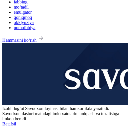
fabbing
mo‘tadil
emulgator
qoniqmoq
okklyuziya
nomofobiya
Hammasini ko‘rish
Izohli lugʻat
Savodxon
loyihasi bilan hamkorlikda yaratildi.
Savodxon dasturi matndagi imlo xatolarini aniqlash va tuzatishga
imkon beradi.
Batafsil