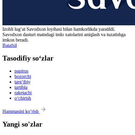
Izohli lugʻat
Savodxon
loyihasi bilan hamkorlikda yaratildi.
Savodxon dasturi matndagi imlo xatolarini aniqlash va tuzatishga
imkon beradi.
Batafsil
Tasodifiy so‘zlar
papirus
bozorchi
targ‘ibiy
tartibla
raketachi
o‘chirish
Hammasini ko‘rish
Yangi so'zlar