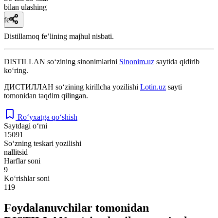
bilan ulashing
fe’l
Distillamoq feʼlining majhul nisbati.
DISTILLAN
so‘zining sinonimlarini
Sinonim.uz
saytida qidirib
ko‘ring.
ДИСТИЛЛАН
so‘zining kirillcha yozilishi
Lotin.uz
sayti
tomonidan taqdim qilingan.
Ro‘yxatga qo‘shish
Saytdagi o‘rni
15091
So‘zning teskari yozilishi
nallitsid
Harflar soni
9
Ko‘rishlar soni
119
Foydalanuvchilar tomonidan