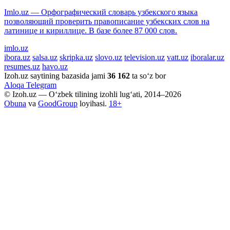
Imlo.uz — Орфографический словарь узбекского языка
позволяющий проверить правописание узбекских слов на
латинице и кириллице. В базе более 87 000 слов.
imlo.uz
ibora.uz
salsa.uz
skripka.uz
slovo.uz
television.uz
vatt.uz
iboralar.uz
resumes.uz
havo.uz
Izoh.uz saytining bazasida jami
36 162
ta so‘z bor
Aloqa
Telegram
© Izoh.uz — O‘zbek tilining izohli lug‘ati, 2014–2026
Obuna
va
GoodGroup
loyihasi.
18+