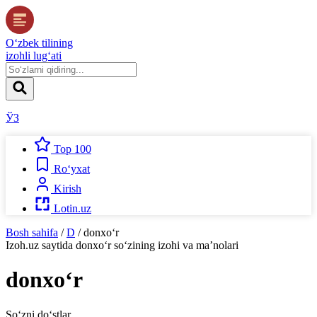
O‘zbek tilining
izohli lug‘ati
ЎЗ
Top 100
Ro‘yxat
Kirish
Lotin.uz
Bosh sahifa
/
D
/
donxo‘r
Izoh.uz
saytida
donxo‘r
so‘zining izohi va ma’nolari
donxo‘r
So‘zni do‘stlar