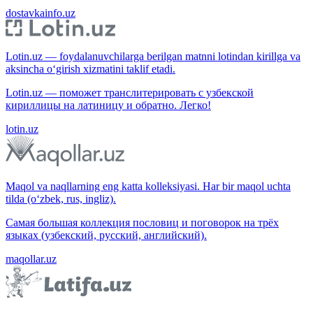
dostavkainfo.uz
Lotin.uz — foydalanuvchilarga berilgan matnni lotindan kirillga va
aksincha o‘girish xizmatini taklif etadi.
Lotin.uz — поможет транслитерировать с узбекской
кириллицы на латиницу и обратно. Легко!
lotin.uz
Maqol va naqllarning eng katta kolleksiyasi. Har bir maqol uchta
tilda (o‘zbek, rus, ingliz).
Самая большая коллекция пословиц и поговорок на трёх
языках (узбекский, русский, английский).
maqollar.uz