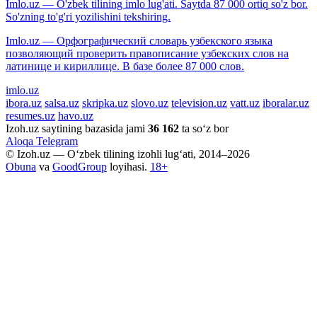
Imlo.uz — O'zbek tilining imlo lug'ati. Saytda 87 000 ortiq so'z bor.
So'zning to'g'ri yozilishini tekshiring.
Imlo.uz — Орфографический словарь узбекского языка
позволяющий проверить правописание узбекских слов на
латинице и кириллице. В базе более 87 000 слов.
imlo.uz
ibora.uz
salsa.uz
skripka.uz
slovo.uz
television.uz
vatt.uz
iboralar.uz
resumes.uz
havo.uz
Izoh.uz saytining bazasida jami
36 162
ta so‘z bor
Aloqa
Telegram
© Izoh.uz — O‘zbek tilining izohli lug‘ati, 2014–2026
Obuna
va
GoodGroup
loyihasi.
18+