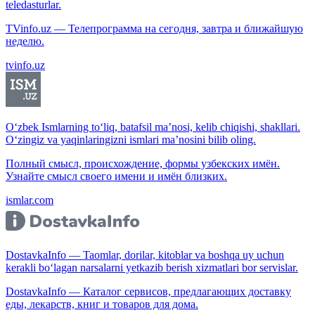
teledasturlar.
TVinfo.uz — Телепрограмма на сегодня, завтра и ближайшую
неделю.
tvinfo.uz
O‘zbek Ismlarning to‘liq, batafsil ma’nosi, kelib chiqishi, shakllari.
O‘zingiz va yaqinlaringizni ismlari ma’nosini bilib oling.
Полный смысл, происхождение, формы узбекских имён.
Узнайте смысл своего имени и имён близких.
ismlar.com
DostavkaInfo — Taomlar, dorilar, kitoblar va boshqa uy uchun
kerakli bo‘lagan narsalarni yetkazib berish xizmatlari bor servislar.
DostavkaInfo — Каталог сервисов, предлагающих доставку
еды, лекарств, книг и товаров для дома.