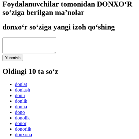
Foydalanuvchilar tomonidan DONXO‘R
so‘ziga berilgan ma’nolar
donxo‘r so‘ziga yangi izoh qo‘shing
Yuborish
Oldingi 10 ta so‘z
donlat
donlash
donli
donlik
donna
dono
donolik
donor
donorlik
donxona