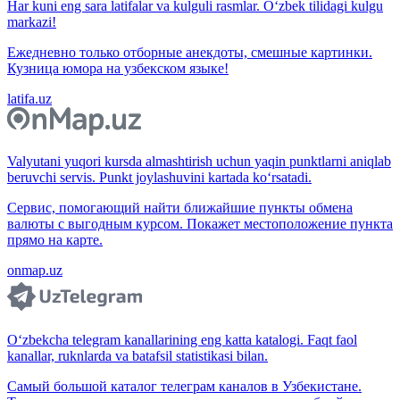
Har kuni eng sara latifalar va kulguli rasmlar. O‘zbek tilidagi kulgu
markazi!
Ежедневно только отборные анекдоты, смешные картинки.
Кузница юмора на узбекском языке!
latifa.uz
Valyutani yuqori kursda almashtirish uchun yaqin punktlarni aniqlab
beruvchi servis. Punkt joylashuvini kartada ko‘rsatadi.
Сервис, помогающий найти ближайшие пункты обмена
валюты с выгодным курсом. Покажет местоположение пункта
прямо на карте.
onmap.uz
O‘zbekcha telegram kanallarining eng katta katalogi. Faqt faol
kanallar, ruknlarda va batafsil statistikasi bilan.
Самый большой каталог телеграм каналов в Узбекистане.