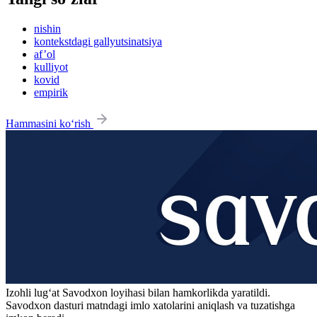
nishin
kontekstdagi gallyutsinatsiya
af’ol
kulliyot
kovid
empirik
Hammasini ko‘rish
Izohli lugʻat
Savodxon
loyihasi bilan hamkorlikda yaratildi.
Savodxon dasturi matndagi imlo xatolarini aniqlash va tuzatishga