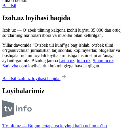
imkon beradi.
Batafsil
Izoh.uz loyihasi haqida
Izoh.uz — O‘zbek tilining xalqona izohli lug‘ati 35 000 dan ortiq
so‘zlarning ma’nolari ibora va misollar bilan keltirilgan.
Yillar davomida “O‘zbek tili kuni”ga bag‘ishlab, o‘zbek tilini
o‘rganuvchilar, jurnalistlar, tarjimonlar, kopirayterlar, blogerlar va
boshqalar uchun foydali loyihalarni ishga tushirishni an’anaga
aylantirganmiz. Bizning jamoa
Lotin.uz
,
Imlo.uz
,
Sinonim.uz
,
Sarlavha.com
loyihalarini hukmingizga havola qilgan.
Batafsil Izoh.uz loyihasi haqida
Loyihalarimiz
TVinfo.uz — Bugun, ertaga va keyingi hafta uchun to‘liq