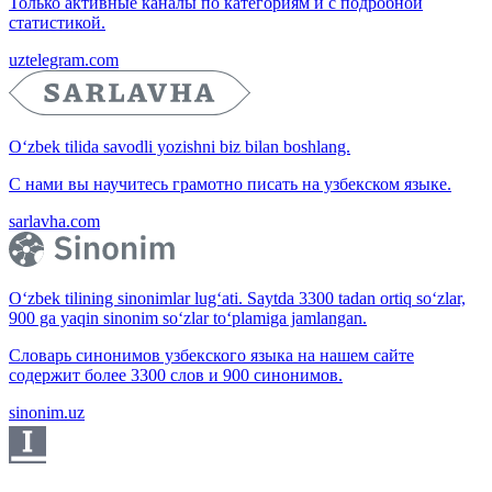
Только активные каналы по категориям и с подробной
статистикой.
uztelegram.com
O‘zbek tilida savodli yozishni biz bilan boshlang.
С нами вы научитесь грамотно писать на узбекском языке.
sarlavha.com
O‘zbek tilining sinonimlar lug‘ati. Saytda 3300 tadan ortiq so‘zlar,
900 ga yaqin sinonim so‘zlar to‘plamiga jamlangan.
Словарь синонимов узбекского языка на нашем сайте
содержит более 3300 слов и 900 синонимов.
sinonim.uz