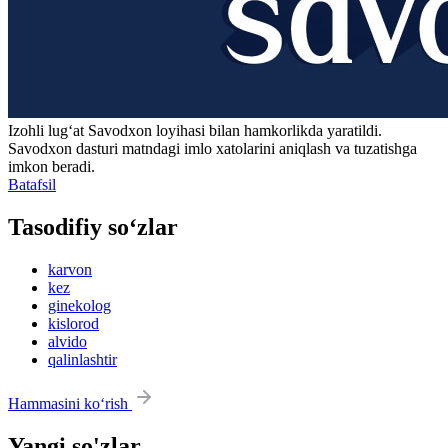
Izohli lugʻat
Savodxon
loyihasi bilan hamkorlikda yaratildi.
Savodxon dasturi matndagi imlo xatolarini aniqlash va tuzatishga
imkon beradi.
Batafsil
Tasodifiy so‘zlar
karvon
kez
ginekolog
kislorod
alvido
qalinlashtir
Hammasini ko‘rish
Yangi so'zlar