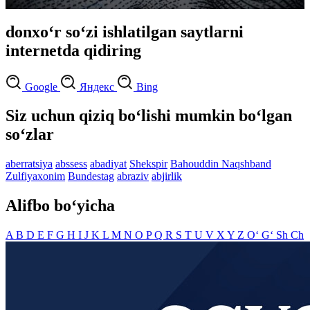
donxo‘r so‘zi ishlatilgan saytlarni
internetda qidiring
Google
Яндекс
Bing
Siz uchun qiziq bo‘lishi mumkin bo‘lgan
so‘zlar
aberratsiya
abssess
abadiyat
Shekspir
Bahouddin Naqshband
Zulfiyaxonim
Bundestag
abraziv
abjirlik
Alifbo bo‘yicha
A
B
D
E
F
G
H
I
J
K
L
M
N
O
P
Q
R
S
T
U
V
X
Y
Z
O‘
G‘
Sh
Ch