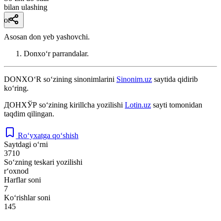
bilan ulashing
ot
Asosan don yeb yashovchi.
Donxoʻr parrandalar.
DONXO‘R
so‘zining sinonimlarini
Sinonim.uz
saytida qidirib
ko‘ring.
ДОНХЎР
so‘zining kirillcha yozilishi
Lotin.uz
sayti tomonidan
taqdim qilingan.
Ro‘yxatga qo‘shish
Saytdagi o‘rni
3710
So‘zning teskari yozilishi
r‘oxnod
Harflar soni
7
Ko‘rishlar soni
145