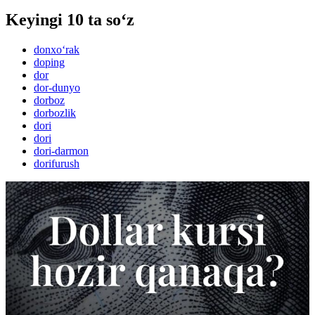
Keyingi 10 ta so‘z
donxo‘rak
doping
dor
dor-dunyo
dorboz
dorbozlik
dori
dori
dori-darmon
dorifurush