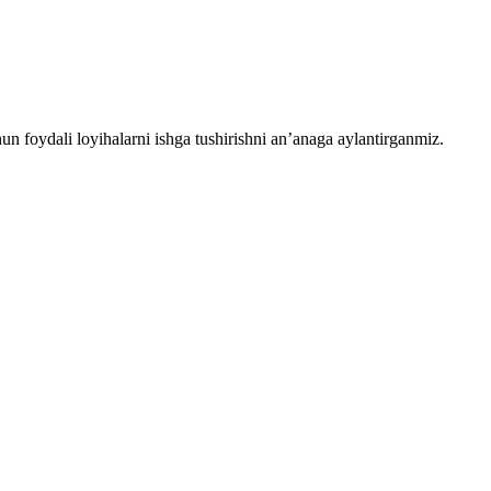
chun foydali loyihalarni ishga tushirishni an’anaga aylantirganmiz.