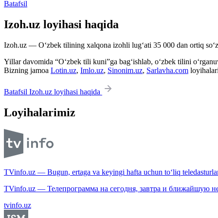
Batafsil
Izoh.uz loyihasi haqida
Izoh.uz — O‘zbek tilining xalqona izohli lug‘ati 35 000 dan ortiq so‘zl
Yillar davomida “O‘zbek tili kuni”ga bag‘ishlab, o‘zbek tilini o‘rganuvc
Bizning jamoa
Lotin.uz
,
Imlo.uz
,
Sinonim.uz
,
Sarlavha.com
loyihalar
Batafsil Izoh.uz loyihasi haqida
Loyihalarimiz
TVinfo.uz — Bugun, ertaga va keyingi hafta uchun to‘liq teledasturlar
TVinfo.uz — Телепрограмма на сегодня, завтра и ближайшую н
tvinfo.uz