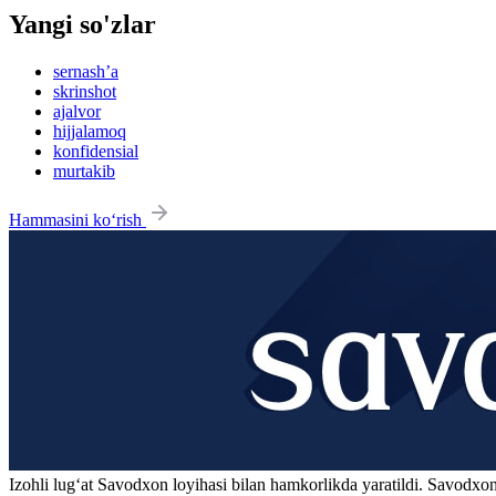
Yangi so'zlar
sernash’a
skrinshot
ajalvor
hijjalamoq
konfidensial
murtakib
Hammasini ko‘rish
Izohli lugʻat
Savodxon
loyihasi bilan hamkorlikda yaratildi. Savodxon