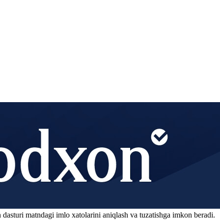
 dasturi matndagi imlo xatolarini aniqlash va tuzatishga imkon beradi.