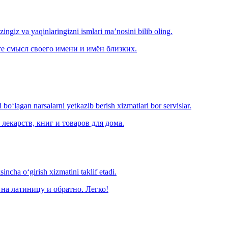
‘zingiz va yaqinlaringizni ismlari ma’nosini bilib oling.
е смысл своего имени и имён близких.
o‘lagan narsalarni yetkazib berish xizmatlari bor servislar.
лекарств, книг и товаров для дома.
ncha o‘girish xizmatini taklif etadi.
на латиницу и обратно. Легко!