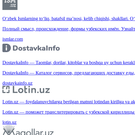
O‘zbek Ismlarning to‘liq, batafsil ma’nosi, kelib chiqishi, shakllari. O
Полный смысл, происхождение, формы узбекских имён. Узнайт
ismlar.com
DostavkaInfo — Taomlar, dorilar, kitoblar va boshqa uy uchun kerakli b
DostavkaInfo — Каталог сервисов, предлагающих доставку еды, 
dostavkainfo.uz
Lotin.uz — foydalanuvchilarga berilgan matnni lotindan kirillga va aksi
Lotin.uz — поможет транслитерировать с узбекской кириллицы 
lotin.uz