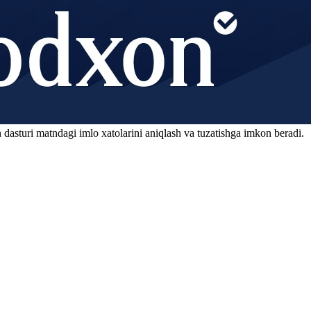
 dasturi matndagi imlo xatolarini aniqlash va tuzatishga imkon beradi.