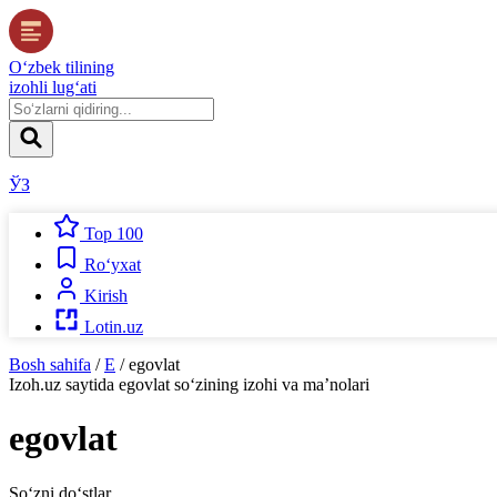
O‘zbek tilining
izohli lug‘ati
ЎЗ
Top 100
Ro‘yxat
Kirish
Lotin.uz
Bosh sahifa
/
E
/
egovlat
Izoh.uz
saytida
egovlat
so‘zining izohi va ma’nolari
egovlat
So‘zni do‘stlar