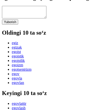
Yuborish
Oldingi 10 ta so‘z
egiz
egizak
egoist
egoistik
egoistlik
egoizm
egotsentrizm
egov
egovla
egovlan
Keyingi 10 ta so‘z
egovlattir
egovlash