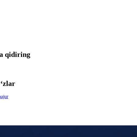
da qidiring
‘zlar
bajur