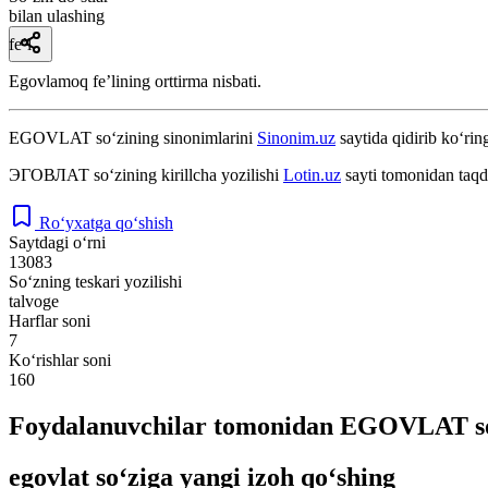
bilan ulashing
fe’l
Egovlamoq feʼlining orttirma nisbati.
EGOVLAT
so‘zining sinonimlarini
Sinonim.uz
saytida qidirib ko‘rin
ЭГОВЛАТ
so‘zining kirillcha yozilishi
Lotin.uz
sayti tomonidan taqd
Ro‘yxatga qo‘shish
Saytdagi o‘rni
13083
So‘zning teskari yozilishi
talvoge
Harflar soni
7
Ko‘rishlar soni
160
Foydalanuvchilar tomonidan EGOVLAT so‘
egovlat so‘ziga yangi izoh qo‘shing