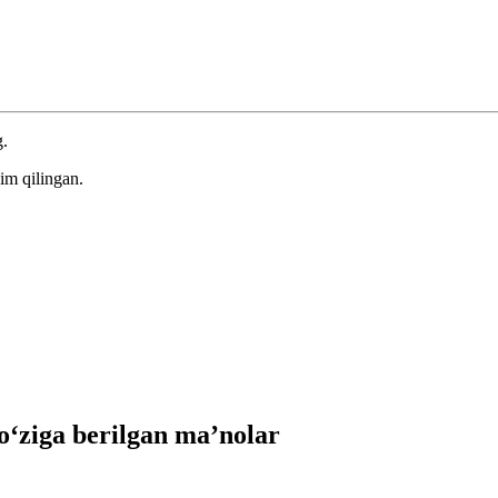
g.
im qilingan.
ziga berilgan ma’nolar