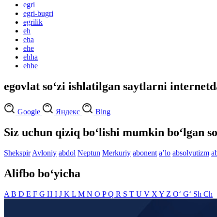
egri
egri-bugri
egrilik
eh
eha
ehe
ehha
ehhe
egovlat so‘zi ishlatilgan saytlarni internet
Google
Яндекс
Bing
Siz uchun qiziq bo‘lishi mumkin bo‘lgan so
Shekspir
Avloniy
abdol
Neptun
Merkuriy
abonent
aʼlo
absolyutizm
a
Alifbo bo‘yicha
A
B
D
E
F
G
H
I
J
K
L
M
N
O
P
Q
R
S
T
U
V
X
Y
Z
O‘
G‘
Sh
Ch