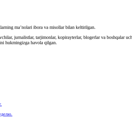
arning ma’nolari ibora va misollar bilan keltirilgan.
hilar, jurnalistlar, tarjimonlar, kopirayterlar, blogerlar va boshqalar u
ini hukmingizga havola qilgan.
.
еделю.