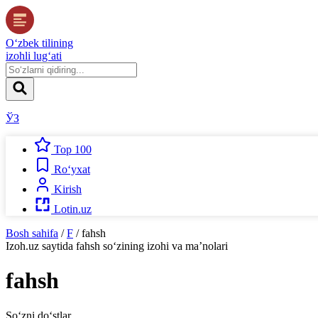
O‘zbek tilining
izohli lug‘ati
ЎЗ
Top 100
Ro‘yxat
Kirish
Lotin.uz
Bosh sahifa
/
F
/
fahsh
Izoh.uz
saytida
fahsh
so‘zining izohi va ma’nolari
fahsh
So‘zni do‘stlar