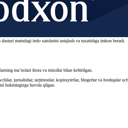
 dasturi matndagi imlo xatolarini aniqlash va tuzatishga imkon beradi.
arning ma’nolari ibora va misollar bilan keltirilgan.
hilar, jurnalistlar, tarjimonlar, kopirayterlar, blogerlar va boshqalar u
ini hukmingizga havola qilgan.