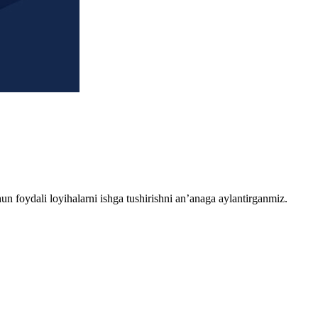
chun foydali loyihalarni ishga tushirishni an’anaga aylantirganmiz.