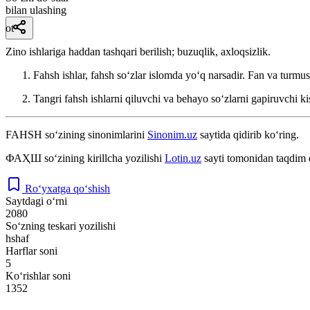
bilan ulashing
ot
Zino ishlariga haddan tashqari berilish; buzuqlik, axloqsizlik.
Fahsh ishlar, fahsh soʻzlar islomda yoʻq narsadir.
Fan va turmu
Tangri fahsh ishlarni qiluvchi va behayo soʻzlarni gapiruvchi k
FAHSH
so‘zining sinonimlarini
Sinonim.uz
saytida qidirib ko‘ring.
ФАҲШ
so‘zining kirillcha yozilishi
Lotin.uz
sayti tomonidan taqdim 
Ro‘yxatga qo‘shish
Saytdagi o‘rni
2080
So‘zning teskari yozilishi
hshaf
Harflar soni
5
Ko‘rishlar soni
1352