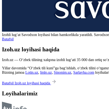
Izohli lugʻat
Savodxon
loyihasi bilan hamkorlikda yaratildi. Savodxon
Batafsil
Izoh.uz loyihasi haqida
Izoh.uz — O‘zbek tilining xalqona izohli lug‘ati 35 000 dan ortiq so‘zl
Yillar davomida “O‘zbek tili kuni”ga bag‘ishlab, o‘zbek tilini o‘rganuvc
Bizning jamoa
Lotin.uz
,
Imlo.uz
,
Sinonim.uz
,
Sarlavha.com
loyihalar
Batafsil Izoh.uz loyihasi haqida
Loyihalarimiz