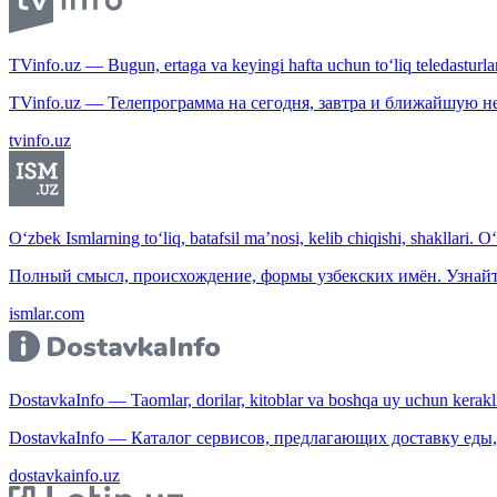
TVinfo.uz — Bugun, ertaga va keyingi hafta uchun to‘liq teledasturlar
TVinfo.uz — Телепрограмма на сегодня, завтра и ближайшую н
tvinfo.uz
O‘zbek Ismlarning to‘liq, batafsil ma’nosi, kelib chiqishi, shakllari. O
Полный смысл, происхождение, формы узбекских имён. Узнайт
ismlar.com
DostavkaInfo — Taomlar, dorilar, kitoblar va boshqa uy uchun kerakli b
DostavkaInfo — Каталог сервисов, предлагающих доставку еды, 
dostavkainfo.uz