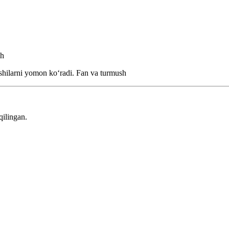
sh
ishilarni yomon koʻradi.
Fan va turmush
qilingan.