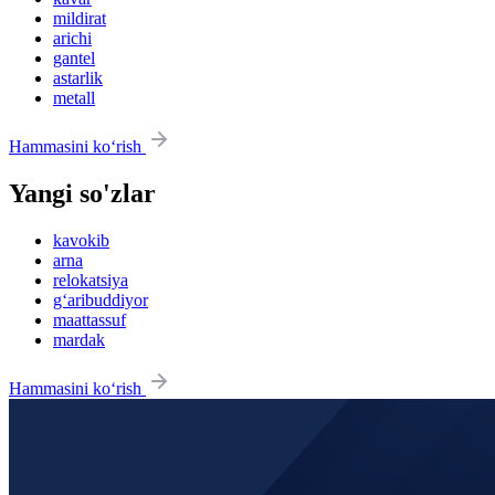
mildirat
arichi
gantel
astarlik
metall
Hammasini ko‘rish
Yangi so'zlar
kavokib
arna
relokatsiya
g‘aribuddiyor
maattassuf
mardak
Hammasini ko‘rish