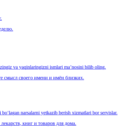
.
еделю.
‘zingiz va yaqinlaringizni ismlari ma’nosini bilib oling.
е смысл своего имени и имён близких.
o‘lagan narsalarni yetkazib berish xizmatlari bor servislar.
лекарств, книг и товаров для дома.