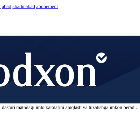
y
abad
abadulabad
abonement
 dasturi matndagi imlo xatolarini aniqlash va tuzatishga imkon beradi.