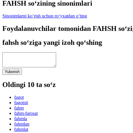
FAHSH so‘zining sinonimlari
Sinonimlarni ko‘rish uchun ro‘yxatdan o‘ting
Foydalanuvchilar tomonidan FAHSH so‘zi
fahsh so‘ziga yangi izoh qo‘shing
Yuborish
Oldingi 10 ta so‘z
fagot
fagotsit
fahm
fahm-farosat
fahmla
fahmlan
fahmlat