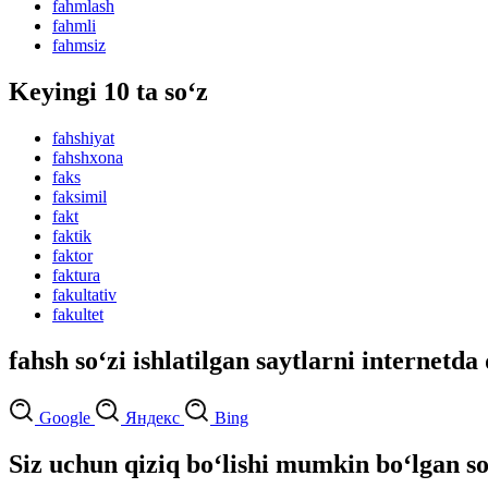
fahmlash
fahmli
fahmsiz
Keyingi 10 ta so‘z
fahshiyat
fahshxona
faks
faksimil
fakt
faktik
faktor
faktura
fakultativ
fakultet
fahsh so‘zi ishlatilgan saytlarni internetda
Google
Яндекс
Bing
Siz uchun qiziq bo‘lishi mumkin bo‘lgan so