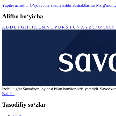
Yupiter
achishtir
G‘ijduvoniy
abadiylashtir
abstraktlashtir
Marg‘inoni
Alifbo bo‘yicha
A
B
D
E
F
G
H
I
J
K
L
M
N
O
P
Q
R
S
T
U
V
X
Y
Z
O‘
G‘
Sh
Ch
Izohli lugʻat
Savodxon
loyihasi bilan hamkorlikda yaratildi. Savodxon
Batafsil
Tasodifiy so‘zlar
kavar