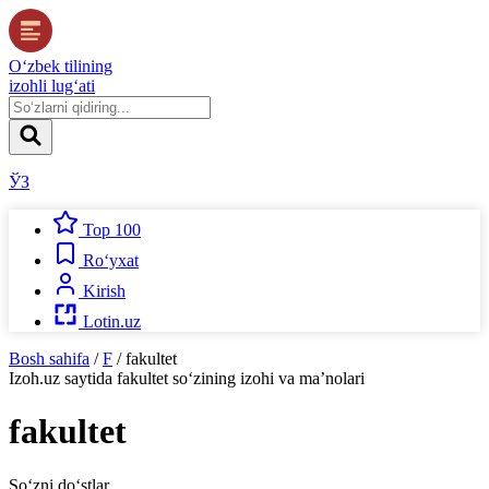
O‘zbek tilining
izohli lug‘ati
ЎЗ
Top 100
Ro‘yxat
Kirish
Lotin.uz
Bosh sahifa
/
F
/
fakultet
Izoh.uz
saytida
fakultet
so‘zining izohi va ma’nolari
fakultet
So‘zni do‘stlar