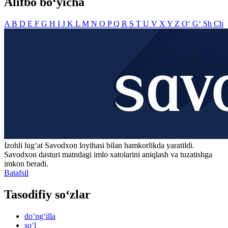
Alifbo bo‘yicha
A
B
D
E
F
G
H
I
J
K
L
M
N
O
P
Q
R
S
T
U
V
X
Y
Z
O‘
G‘
Sh
Ch
Izohli lugʻat
Savodxon
loyihasi bilan hamkorlikda yaratildi.
Savodxon dasturi matndagi imlo xatolarini aniqlash va tuzatishga
imkon beradi.
Batafsil
Tasodifiy so‘zlar
do‘ng‘illa
so‘l