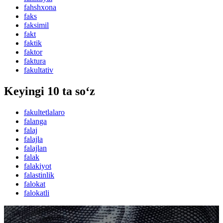
fahshxona
faks
faksimil
fakt
faktik
faktor
faktura
fakultativ
Keyingi 10 ta so‘z
fakultetlalaro
falanga
falaj
falajla
falajlan
falak
falakiyot
falastinlik
falokat
falokatli