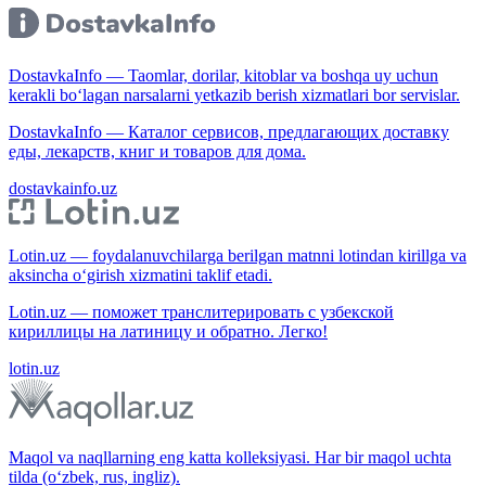
DostavkaInfo — Taomlar, dorilar, kitoblar va boshqa uy uchun
kerakli bo‘lagan narsalarni yetkazib berish xizmatlari bor servislar.
DostavkaInfo — Каталог сервисов, предлагающих доставку
еды, лекарств, книг и товаров для дома.
dostavkainfo.uz
Lotin.uz — foydalanuvchilarga berilgan matnni lotindan kirillga va
aksincha o‘girish xizmatini taklif etadi.
Lotin.uz — поможет транслитерировать с узбекской
кириллицы на латиницу и обратно. Легко!
lotin.uz
Maqol va naqllarning eng katta kolleksiyasi. Har bir maqol uchta
tilda (o‘zbek, rus, ingliz).