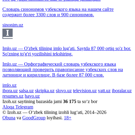
Словарь синонимов узбекского языка на нашем сайте
содержит более 3300 слов и 900 синонимов.
sinonim.uz
Imlo.uz — O'zbek tilining imlo lug'ati. Saytda 87 000 ortiq so'z bor.
So'zning to'g'ri yozilishini tekshiring.
Imlo.uz — Орфографический словарь узбекского языка
позволяющий проверить правописание узбекских слов на
латинице и кириллице. В базе более 87 000 слов.
imlo.uz
ibora.uz
salsa.uz
skripka.uz
slovo.uz
television.uz
vatt.uz
iboralar.uz
resumes.uz
havo.uz
Izoh.uz saytining bazasida jami
36 175
ta so‘z bor
Aloqa
Telegram
© Izoh.uz — O‘zbek tilining izohli lug‘ati, 2014–2026
Obuna
va
GoodGroup
loyihasi.
18+