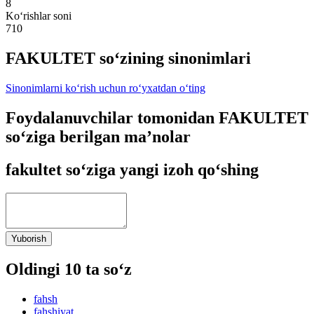
8
Ko‘rishlar soni
710
FAKULTET so‘zining sinonimlari
Sinonimlarni ko‘rish uchun ro‘yxatdan o‘ting
Foydalanuvchilar tomonidan FAKULTET
so‘ziga berilgan ma’nolar
fakultet so‘ziga yangi izoh qo‘shing
Yuborish
Oldingi 10 ta so‘z
fahsh
fahshiyat