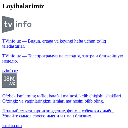
Loyihalarimiz
TVinfo.uz — Bugun, ertaga va keyingi hafta uchun to‘liq
teledasturlar.
TVinfo.uz — Телепрограмма на сегодня, завтра и ближайшую
неделю.
tvinfo.uz
O‘zbek Ismlarning to‘liq, batafsil ma’nosi, kelib chiqishi, shakllari.
O‘zingiz va yaqinlaringizni ismlari ma’nosini bilib oling.
Полный смысл, происхождение, формы узбекских имён.
Узнайте смысл своего имени и имён близких.
ismlar.com