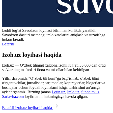
Izohli lugʻat
Savodxon
loyihasi bilan hamkorlikda yaratildi.
Savodxon dasturi matndagi imlo xatolarini aniqlash va tuzatishga
imkon beradi.
Batafsil
Izoh.uz loyihasi haqida
Izoh.uz — O‘zbek tilining xalqona izohli lug‘ati 35 000 dan ortiq
so‘zlarning ma’nolari ibora va misollar bilan keltirilgan.
Yillar davomida “O‘zbek tili kuni”ga bag‘ishlab, o‘zbek tilini
o‘rganuvchilar, jurnalistlar, tarjimonlar, kopirayterlar, blogerlar va
boshqalar uchun foydali loyihalarni ishga tushirishni an’anaga
aylantirganmiz. Bizning jamoa
Lotin.uz
,
Imlo.uz
,
Sinonim.uz
,
Sarlavha.com
loyihalarini hukmingizga havola qilgan.
Batafsil Izoh.uz loyihasi haqida