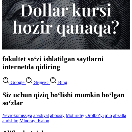
fakultet so‘zi ishlatilgan saytlarni
internetda qidiring
Google
Яндекс
Bing
Siz uchun qiziq bo‘lishi mumkin bo‘lgan
so‘zlar
Yevrokomissiya
abadiyat
abbosiy
Moturidiy
Orolbo‘yi
aʼlo
abzalla
abrishim
Minorayi Kalon