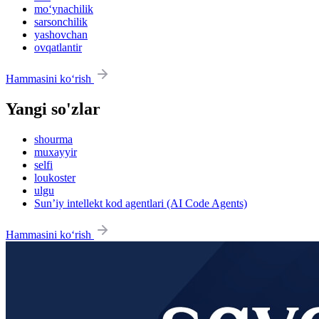
mo‘ynachilik
sarsonchilik
yashovchan
ovqatlantir
Hammasini ko‘rish
Yangi so'zlar
shourma
muxayyir
selfi
loukoster
ulgu
Sun’iy intellekt kod agentlari (AI Code Agents)
Hammasini ko‘rish