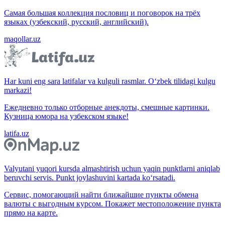
Самая большая коллекция пословиц и поговорок на трёх
языках (узбекский, русский, английский).
maqollar.uz
Har kuni eng sara latifalar va kulguli rasmlar. O‘zbek tilidagi kulgu
markazi!
Ежедневно только отборные анекдоты, смешные картинки.
Кузница юмора на узбекском языке!
latifa.uz
Valyutani yuqori kursda almashtirish uchun yaqin punktlarni aniqlab
beruvchi servis. Punkt joylashuvini kartada ko‘rsatadi.
Сервис, помогающий найти ближайшие пункты обмена
валюты с выгодным курсом. Покажет местоположение пункта
прямо на карте.