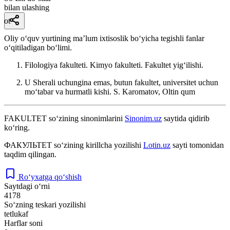
bilan ulashing
ot
Oliy oʻquv yurtining maʼlum ixtisoslik boʻyicha tegishli fanlar
oʻqitiladigan boʻlimi.
Filologiya fakulteti. Kimyo fakulteti. Fakultet yigʻilishi.
U Sherali uchungina emas, butun fakultet, universitet uchun
moʻtabar va hurmatli kishi.
S. Karomatov, Oltin qum
FAKULTET
so‘zining sinonimlarini
Sinonim.uz
saytida qidirib
ko‘ring.
ФАКУЛЬТЕТ
so‘zining kirillcha yozilishi
Lotin.uz
sayti tomonidan
taqdim qilingan.
Ro‘yxatga qo‘shish
Saytdagi o‘rni
4178
So‘zning teskari yozilishi
tetlukaf
Harflar soni