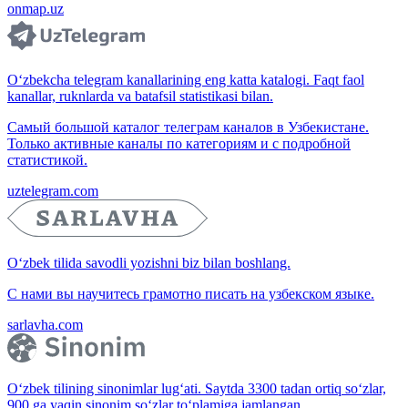
onmap.uz
O‘zbekcha telegram kanallarining eng katta katalogi. Faqt faol
kanallar, ruknlarda va batafsil statistikasi bilan.
Самый большой каталог телеграм каналов в Узбекистане.
Только активные каналы по категориям и с подробной
статистикой.
uztelegram.com
O‘zbek tilida savodli yozishni biz bilan boshlang.
С нами вы научитесь грамотно писать на узбекском языке.
sarlavha.com
O‘zbek tilining sinonimlar lug‘ati. Saytda 3300 tadan ortiq so‘zlar,
900 ga yaqin sinonim so‘zlar to‘plamiga jamlangan.