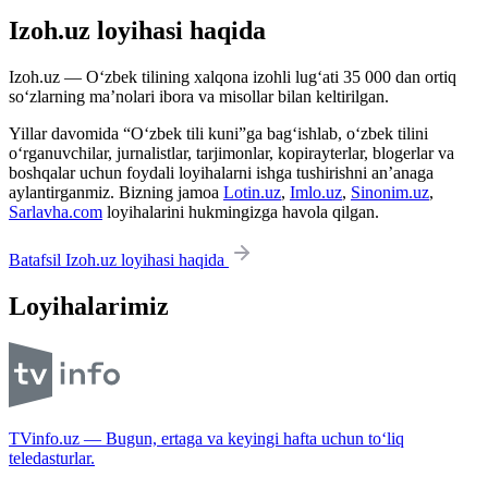
Izoh.uz loyihasi haqida
Izoh.uz — O‘zbek tilining xalqona izohli lug‘ati 35 000 dan ortiq
so‘zlarning ma’nolari ibora va misollar bilan keltirilgan.
Yillar davomida “O‘zbek tili kuni”ga bag‘ishlab, o‘zbek tilini
o‘rganuvchilar, jurnalistlar, tarjimonlar, kopirayterlar, blogerlar va
boshqalar uchun foydali loyihalarni ishga tushirishni an’anaga
aylantirganmiz. Bizning jamoa
Lotin.uz
,
Imlo.uz
,
Sinonim.uz
,
Sarlavha.com
loyihalarini hukmingizga havola qilgan.
Batafsil Izoh.uz loyihasi haqida
Loyihalarimiz
TVinfo.uz — Bugun, ertaga va keyingi hafta uchun to‘liq
teledasturlar.