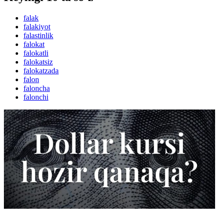
falak
falakiyot
falastinlik
falokat
falokatli
falokatsiz
falokatzada
falon
faloncha
falonchi