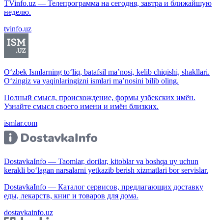
TVinfo.uz — Телепрограмма на сегодня, завтра и ближайшую
неделю.
tvinfo.uz
O‘zbek Ismlarning to‘liq, batafsil ma’nosi, kelib chiqishi, shakllari.
O‘zingiz va yaqinlaringizni ismlari ma’nosini bilib oling.
Полный смысл, происхождение, формы узбекских имён.
Узнайте смысл своего имени и имён близких.
ismlar.com
DostavkaInfo — Taomlar, dorilar, kitoblar va boshqa uy uchun
kerakli bo‘lagan narsalarni yetkazib berish xizmatlari bor servislar.
DostavkaInfo — Каталог сервисов, предлагающих доставку
еды, лекарств, книг и товаров для дома.
dostavkainfo.uz