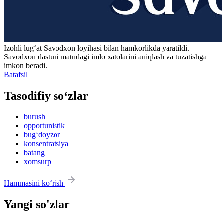
Izohli lugʻat
Savodxon
loyihasi bilan hamkorlikda yaratildi.
Savodxon dasturi matndagi imlo xatolarini aniqlash va tuzatishga
imkon beradi.
Batafsil
Tasodifiy so‘zlar
burush
opportunistik
bug‘doyzor
konsentratsiya
batang
xomsurp
Hammasini ko‘rish
Yangi so'zlar