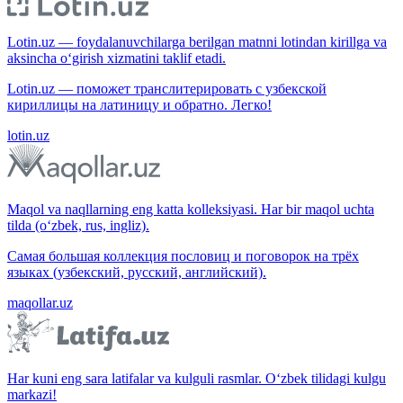
Lotin.uz — foydalanuvchilarga berilgan matnni lotindan kirillga va
aksincha o‘girish xizmatini taklif etadi.
Lotin.uz — поможет транслитерировать с узбекской
кириллицы на латиницу и обратно. Легко!
lotin.uz
Maqol va naqllarning eng katta kolleksiyasi. Har bir maqol uchta
tilda (o‘zbek, rus, ingliz).
Самая большая коллекция пословиц и поговорок на трёх
языках (узбекский, русский, английский).
maqollar.uz
Har kuni eng sara latifalar va kulguli rasmlar. O‘zbek tilidagi kulgu
markazi!