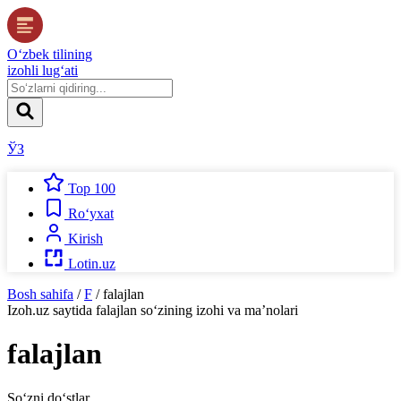
O‘zbek tilining
izohli lug‘ati
ЎЗ
Top 100
Ro‘yxat
Kirish
Lotin.uz
Bosh sahifa
/
F
/
falajlan
Izoh.uz
saytida
falajlan
so‘zining izohi va ma’nolari
falajlan
So‘zni do‘stlar