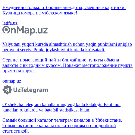
Ежедневно только отборные анекдоты, смешные картинки.
Кузница юмора на узбекском языке!
latifa.uz
Valyutani yuqori kursda almashtirish uchun yaqin punktlarni aniqlab
beruvchi servis. Punkt joylashuvini kartada ko‘rsatadi.
Сервис, помогающий найти ближайшие пункты обмена
валюты с выгодным курсом. Покажет местоположение пункта
прямо на карте.
onmap.uz
O‘zbekcha telegram kanallarining eng katta katalogi. Faqt faol
kanallar, ruknlarda va batafsil statistikasi bilan.
Самый большой каталог телеграм каналов в Узбекистане.
Только активные каналы по категориям и с подробной
статистикой.