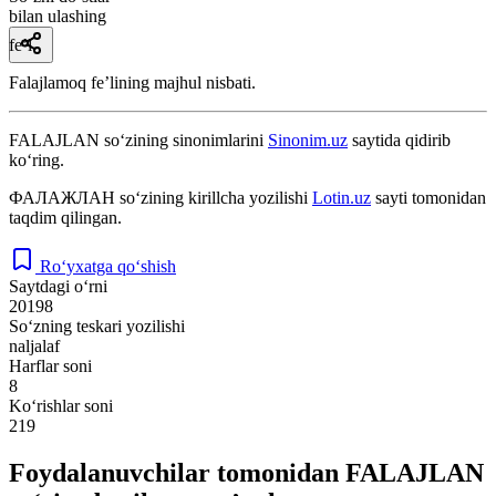
bilan ulashing
fe’l
Falajlamoq feʼlining majhul nisbati.
FALAJLAN
so‘zining sinonimlarini
Sinonim.uz
saytida qidirib
ko‘ring.
ФАЛАЖЛАН
so‘zining kirillcha yozilishi
Lotin.uz
sayti tomonidan
taqdim qilingan.
Ro‘yxatga qo‘shish
Saytdagi o‘rni
20198
So‘zning teskari yozilishi
naljalaf
Harflar soni
8
Ko‘rishlar soni
219
Foydalanuvchilar tomonidan FALAJLAN