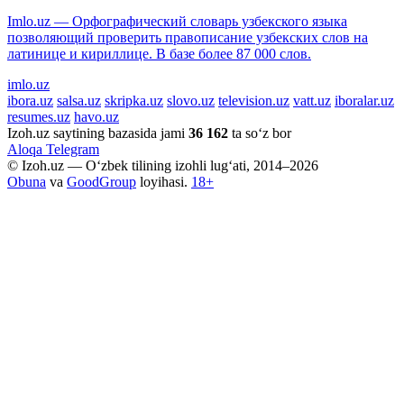
Imlo.uz — Орфографический словарь узбекского языка
позволяющий проверить правописание узбекских слов на
латинице и кириллице. В базе более 87 000 слов.
imlo.uz
ibora.uz
salsa.uz
skripka.uz
slovo.uz
television.uz
vatt.uz
iboralar.uz
resumes.uz
havo.uz
Izoh.uz saytining bazasida jami
36 162
ta so‘z bor
Aloqa
Telegram
© Izoh.uz — O‘zbek tilining izohli lug‘ati, 2014–2026
Obuna
va
GoodGroup
loyihasi.
18+