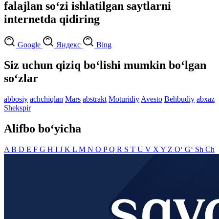
falajlan so‘zi ishlatilgan saytlarni
internetda qidiring
Google
Яндекс
Bing
Siz uchun qiziq bo‘lishi mumkin bo‘lgan
so‘zlar
abbosiy
achchiqlan
Mars
abstrakt
Moturidiy
Avesto
Behbudiy
abxaz
Shekspir
Alifbo bo‘yicha
A
B
D
E
F
G
H
I
J
K
L
M
N
O
P
Q
R
S
T
U
V
X
Y
Z
O‘
G‘
Sh
Ch