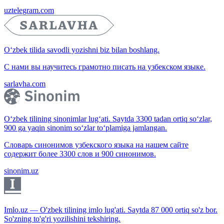
uztelegram.com
O‘zbek tilida savodli yozishni biz bilan boshlang.
С нами вы научитесь грамотно писать на узбекском языке.
sarlavha.com
O‘zbek tilining sinonimlar lug‘ati. Saytda 3300 tadan ortiq so‘zlar,
900 ga yaqin sinonim so‘zlar to‘plamiga jamlangan.
Словарь синонимов узбекского языка на нашем сайте
содержит более 3300 слов и 900 синонимов.
sinonim.uz
Imlo.uz — O'zbek tilining imlo lug'ati. Saytda 87 000 ortiq so'z bor.
So'zning to'g'ri yozilishini tekshiring.