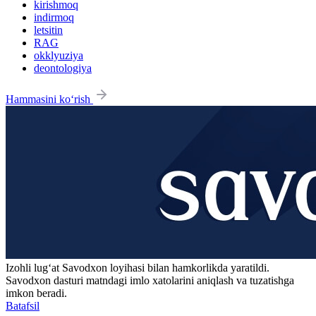
kirishmoq
indirmoq
letsitin
RAG
okklyuziya
deontologiya
Hammasini ko‘rish
Izohli lugʻat
Savodxon
loyihasi bilan hamkorlikda yaratildi.
Savodxon dasturi matndagi imlo xatolarini aniqlash va tuzatishga
imkon beradi.
Batafsil