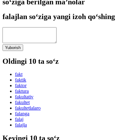
so‘ziga berilgan ma’nolar
falajlan so‘ziga yangi izoh qo‘shing
Yuborish
Oldingi 10 ta so‘z
fakt
faktik
faktor
faktura
fakultativ
fakultet
fakultetlalaro
falanga
falaj
falajla
Keyingi 10 ta so‘z