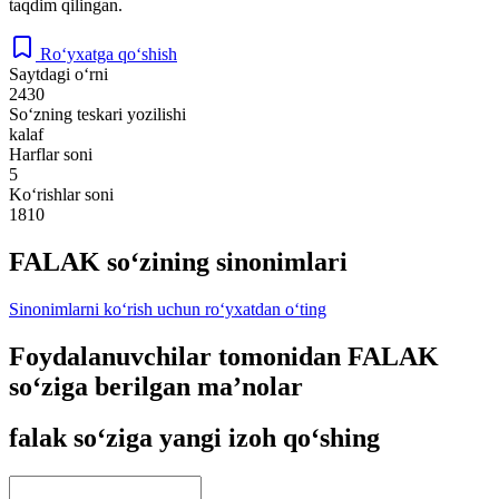
taqdim qilingan.
Ro‘yxatga qo‘shish
Saytdagi o‘rni
2430
So‘zning teskari yozilishi
kalaf
Harflar soni
5
Ko‘rishlar soni
1810
FALAK so‘zining sinonimlari
Sinonimlarni ko‘rish uchun ro‘yxatdan o‘ting
Foydalanuvchilar tomonidan FALAK
so‘ziga berilgan ma’nolar
falak so‘ziga yangi izoh qo‘shing