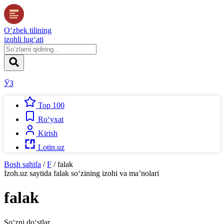
O‘zbek tilining
izohli lug‘ati
ЎЗ
Top 100
Ro‘yxat
Kirish
Lotin.uz
Bosh sahifa
/
F
/
falak
Izoh.uz
saytida
falak
so‘zining izohi va ma’nolari
falak
So‘zni do‘stlar