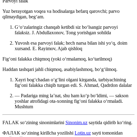
Parvoyi falak
Yuz berayotgan voqea va hodisalarga befarq qarovchi; parvo
qilmaydigan, begʻam.
Gʻoʻzalaringiz chanqab ketibdi siz boʻlsangiz parvoyi
falaksiz.
J. Abdullaxonov, Tong yorishgan sohilda
Yuvosh esa parvoyi falak; hech narsa bilan ishi yoʻq, doim
xursand.
E. Rayimov, Ajab qishloq
Figʻoni falakka chiqmoq (yoki oʻrmalamoq, koʻtarilmoq)
Haddan tashqari jahli chiqmoq, asabiylashmoq, boʻgʻilmoq.
Xayri bogʻchadan oʻgʻlini olgani kirganda, tarbiyachining
figʻoni falakka chiqib turgan edi.
S. Ahmad, Qadrdon dalalar
— Padariga ming laʼnat, shu ham koʻp boʻldimi, — sakson
yoshlar atrofidagi ota-xonning figʻoni falakka oʻrmaladi.
Mushtum
FALAK
so‘zining sinonimlarini
Sinonim.uz
saytida qidirib ko‘ring.
ФАЛАК
so‘zining kirillcha yozilishi
Lotin.uz
sayti tomonidan