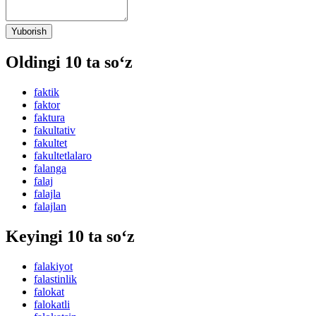
Yuborish
Oldingi 10 ta so‘z
faktik
faktor
faktura
fakultativ
fakultet
fakultetlalaro
falanga
falaj
falajla
falajlan
Keyingi 10 ta so‘z
falakiyot
falastinlik
falokat
falokatli