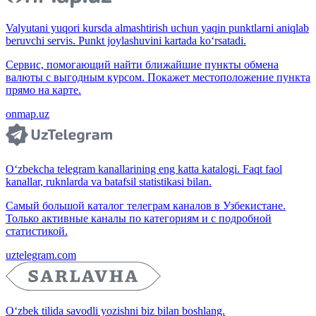
Valyutani yuqori kursda almashtirish uchun yaqin punktlarni aniqlab
beruvchi servis. Punkt joylashuvini kartada ko‘rsatadi.
Сервис, помогающий найти ближайшие пункты обмена
валюты с выгодным курсом. Покажет местоположение пункта
прямо на карте.
onmap.uz
O‘zbekcha telegram kanallarining eng katta katalogi. Faqt faol
kanallar, ruknlarda va batafsil statistikasi bilan.
Самый большой каталог телеграм каналов в Узбекистане.
Только активные каналы по категориям и с подробной
статистикой.
uztelegram.com
O‘zbek tilida savodli yozishni biz bilan boshlang.