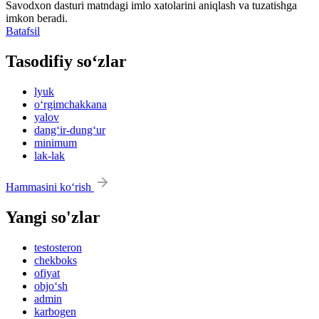
Savodxon dasturi matndagi imlo xatolarini aniqlash va tuzatishga
imkon beradi.
Batafsil
Tasodifiy so‘zlar
lyuk
o‘rgimchakkana
yalov
dang‘ir-dung‘ur
minimum
lak-lak
Hammasini ko‘rish
Yangi so'zlar
testosteron
chekboks
ofiyat
objo‘sh
admin
karbogen