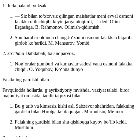
1. Juda baland, yuksak.
— Siz bilan toʻxtovsiz qilingan maishatlar meni avval osmoni
falakka olib chiqib, keyin jarga uloqtirdi, — dedi Olim
Ergashga.
B. Rahmonov, Qilmish-qidirmish
Shu barobar oldinda chang-toʻzonni osmoni falakka chiqarib
girdob koʻtarildi.
M. Mansurov, Yombi
2.
koʻchma
Dabdabali, balandparvoz.
Nogʻoralar gumburi va karnaylar sadosi yana osmoni falakka
chiqdi.
O. Yoqubov, Koʻhna dunyo
Falakning gardishi bilan
Favqulodda hollarda, gʻayriixtiyoriy ravishda, vaziyat talabi, biror
majburiyat orqasida; taqdir taqozosi bilan.
Bu gʻarib va kimsasiz kishi asli Sabzavor shahridan, falakning
gardishi bilan Hirotga kelib qolgan.
Mirmuhsin, Meʼmor
Falakning gardishi bilan shu qishloqqa kuyov boʻlib keldi.
Mushtum