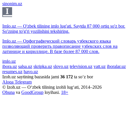
sinonim.uz
Imlo.uz — O'zbek tilining imlo lug'ati. Saytda 87 000 ortiq so'z bor.
So'zning to'g'ri yozilishini tekshiring.
Imlo.uz — Орфографический словарь узбекского языка
позволяющий проверить правописание узбекских слов на
латинице и кириллице. В базе более 87 000 слов.
imlo.uz
ibora.uz
salsa.uz
skripka.uz
slovo.uz
television.uz
vatt.uz
iboralar.uz
resumes.uz
havo.uz
Izoh.uz saytining bazasida jami
36 172
ta so‘z bor
Aloqa
Telegram
© Izoh.uz — O‘zbek tilining izohli lug‘ati, 2014–2026
Obuna
va
GoodGroup
loyihasi.
18+