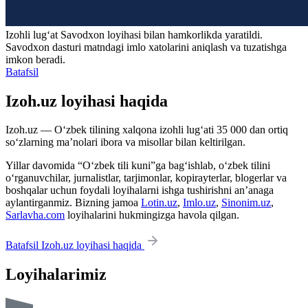
Izohli lugʻat
Savodxon
loyihasi bilan hamkorlikda yaratildi.
Savodxon dasturi matndagi imlo xatolarini aniqlash va tuzatishga
imkon beradi.
Batafsil
Izoh.uz loyihasi haqida
Izoh.uz — O‘zbek tilining xalqona izohli lug‘ati 35 000 dan ortiq
so‘zlarning ma’nolari ibora va misollar bilan keltirilgan.
Yillar davomida “O‘zbek tili kuni”ga bag‘ishlab, o‘zbek tilini
o‘rganuvchilar, jurnalistlar, tarjimonlar, kopirayterlar, blogerlar va
boshqalar uchun foydali loyihalarni ishga tushirishni an’anaga
aylantirganmiz. Bizning jamoa
Lotin.uz
,
Imlo.uz
,
Sinonim.uz
,
Sarlavha.com
loyihalarini hukmingizga havola qilgan.
Batafsil Izoh.uz loyihasi haqida
Loyihalarimiz