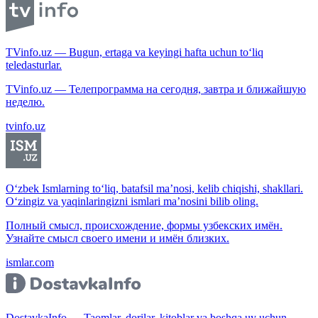
TVinfo.uz — Bugun, ertaga va keyingi hafta uchun to‘liq
teledasturlar.
TVinfo.uz — Телепрограмма на сегодня, завтра и ближайшую
неделю.
tvinfo.uz
O‘zbek Ismlarning to‘liq, batafsil ma’nosi, kelib chiqishi, shakllari.
O‘zingiz va yaqinlaringizni ismlari ma’nosini bilib oling.
Полный смысл, происхождение, формы узбекских имён.
Узнайте смысл своего имени и имён близких.
ismlar.com
DostavkaInfo — Taomlar, dorilar, kitoblar va boshqa uy uchun