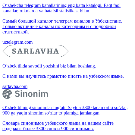
O‘zbekcha telegram kanallarining eng katta katalogi. Faqt faol
kanallar, ruknlarda va batafsil statistikasi bilan.
Самый большой каталог телеграм каналов в Узбекистане.
Только активные каналы по категориям и с подробной
статистикой.
uztelegram.com
O‘zbek tilida savodli yozishni biz bilan boshlang.
С нами вы научитесь грамотно писать на узбекском языке.
sarlavha.com
O‘zbek tilining sinonimlar lug‘ati. Saytda 3300 tadan ortiq so‘zlar,
900 ga yaqin sinonim so‘zlar to‘plamiga jamlangan.
Словарь синонимов узбекского языка на нашем сайте
содержит более 3300 слов и 900 синонимов.