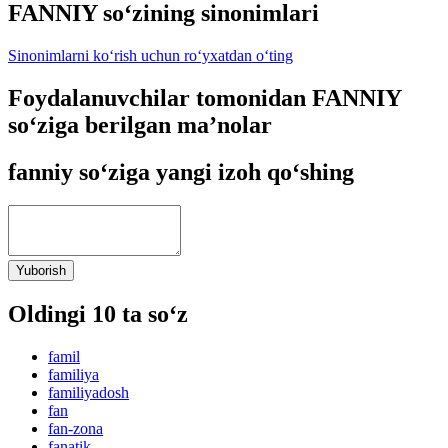
FANNIY so‘zining sinonimlari
Sinonimlarni ko‘rish uchun ro‘yxatdan o‘ting
Foydalanuvchilar tomonidan FANNIY
so‘ziga berilgan ma’nolar
fanniy so‘ziga yangi izoh qo‘shing
Yuborish
Oldingi 10 ta so‘z
famil
familiya
familiyadosh
fan
fan-zona
fanatik