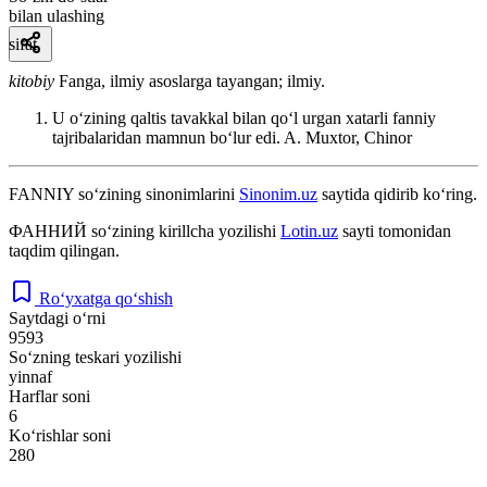
bilan ulashing
sifat
kitobiy
Fanga, ilmiy asoslarga tayangan; ilmiy.
U oʻzining qaltis tavakkal bilan qoʻl urgan xatarli fanniy
tajribalaridan mamnun boʻlur edi.
A. Muxtor, Chinor
FANNIY
so‘zining sinonimlarini
Sinonim.uz
saytida qidirib ko‘ring.
ФАННИЙ
so‘zining kirillcha yozilishi
Lotin.uz
sayti tomonidan
taqdim qilingan.
Ro‘yxatga qo‘shish
Saytdagi o‘rni
9593
So‘zning teskari yozilishi
yinnaf
Harflar soni
6
Ko‘rishlar soni
280