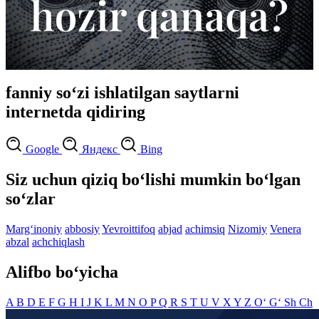
fanniy so‘zi ishlatilgan saytlarni
internetda qidiring
Google
Яндекс
Bing
Siz uchun qiziq bo‘lishi mumkin bo‘lgan
so‘zlar
Marg‘inoniy
abbosiy
Yevroittifoq
abjad
achimsiq
Nizomiy
Venera
abzal
achchiqlash
Alifbo bo‘yicha
A
B
D
E
F
G
H
I
J
K
L
M
N
O
P
Q
R
S
T
U
V
X
Y
Z
O‘
G‘
Sh
Ch