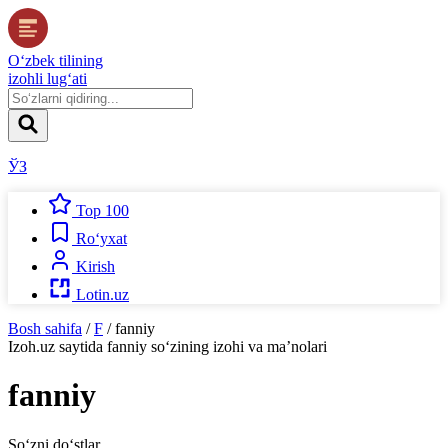
O‘zbek tilining
izohli lug‘ati
ЎЗ
Top 100
Ro‘yxat
Kirish
Lotin.uz
Bosh sahifa
/
F
/
fanniy
Izoh.uz
saytida
fanniy
so‘zining izohi va ma’nolari
fanniy
So‘zni do‘stlar