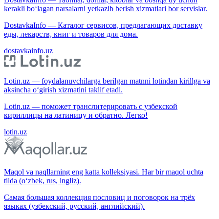
kerakli bo‘lagan narsalarni yetkazib berish xizmatlari bor servislar.
DostavkaInfo — Каталог сервисов, предлагающих доставку
еды, лекарств, книг и товаров для дома.
dostavkainfo.uz
Lotin.uz — foydalanuvchilarga berilgan matnni lotindan kirillga va
aksincha o‘girish xizmatini taklif etadi.
Lotin.uz — поможет транслитерировать с узбекской
кириллицы на латиницу и обратно. Легко!
lotin.uz
Maqol va naqllarning eng katta kolleksiyasi. Har bir maqol uchta
tilda (o‘zbek, rus, ingliz).
Самая большая коллекция пословиц и поговорок на трёх
языках (узбекский, русский, английский).