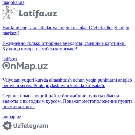
maqollar.uz
Har kuni eng sara latifalar va kulguli rasmlar. O‘zbek tilidagi kulgu
markazi!
Ежедневно только отборные анекдоты, смешные картинки.
Кузница юмора на узбекском языке!
latifa.uz
Valyutani yuqori kursda almashtirish uchun yaqin punktlarni aniqlab
beruvchi servis. Punkt joylashuvini kartada ko‘rsatadi.
Сервис, помогающий найти ближайшие пункты обмена
валюты с выгодным курсом. Покажет местоположение пункта
прямо на карте.
onmap.uz