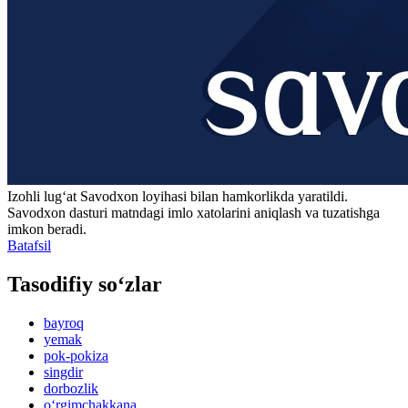
Izohli lugʻat
Savodxon
loyihasi bilan hamkorlikda yaratildi.
Savodxon dasturi matndagi imlo xatolarini aniqlash va tuzatishga
imkon beradi.
Batafsil
Tasodifiy so‘zlar
bayroq
yemak
pok-pokiza
singdir
dorbozlik
o‘rgimchakkana