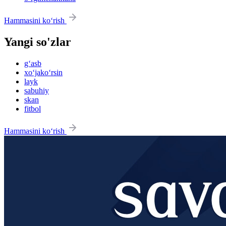
Hammasini ko‘rish
Yangi so'zlar
g‘asb
xo‘jako‘rsin
layk
sabuhiy
skan
fitbol
Hammasini ko‘rish