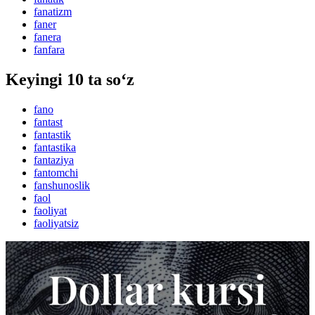
fanatizm
faner
fanera
fanfara
Keyingi 10 ta so‘z
fano
fantast
fantastik
fantastika
fantaziya
fantomchi
fanshunoslik
faol
faoliyat
faoliyatsiz