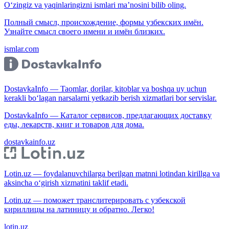
O‘zingiz va yaqinlaringizni ismlari ma’nosini bilib oling.
Полный смысл, происхождение, формы узбекских имён.
Узнайте смысл своего имени и имён близких.
ismlar.com
DostavkaInfo — Taomlar, dorilar, kitoblar va boshqa uy uchun
kerakli bo‘lagan narsalarni yetkazib berish xizmatlari bor servislar.
DostavkaInfo — Каталог сервисов, предлагающих доставку
еды, лекарств, книг и товаров для дома.
dostavkainfo.uz
Lotin.uz — foydalanuvchilarga berilgan matnni lotindan kirillga va
aksincha o‘girish xizmatini taklif etadi.
Lotin.uz — поможет транслитерировать с узбекской
кириллицы на латиницу и обратно. Легко!
lotin.uz