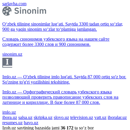
sarlavha.com
O‘zbek tilining sinonimlar lug‘ati. Saytda 3300 tadan ortiq so‘zlar,
900 ga yaqin sinonim so‘zlar to‘plamiga jamlangan.
Словарь синонимов узбекского языка на нашем сайте
содержит более 3300 слов и 900 синонимов.
sinonim.uz
Imlo.uz — O'zbek tilining imlo lug'ati. Saytda 87 000 ortiq so'z bor.
So'zning to'g'ri yozilishini tekshiring.
Imlo.uz — Орфографический словарь узбекского языка
позволяющий проверить правописание узбекских слов на
латинице и кириллице. В базе более 87 000 слов.
imlo.uz
ibora.uz
salsa.uz
skripka.uz
slovo.uz
television.uz
vatt.uz
iboralar.uz
resumes.uz
havo.uz
Izoh.uz saytining bazasida jami
36 172
ta so‘z bor