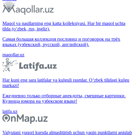
Maqol va naqllarning eng katta kolleksiyasi. Har bir maqol uchta
tilda (o‘zbek, rus, ingliz).
Самая большая коллекция пословиц и поговорок на трёх
языках (узбекский, русский, английский).
maqollar.uz
Har kuni eng sara latifalar va kulguli rasmlar. O‘zbek tilidagi kulgu
markazi!
Ежедневно только отборные анекдоты, смешные картинки.
Кузница юмора на узбекском языке!
latifa.uz
Valyutani yuqori kursda almashtirish uchun yaqin punktlarni aniqlab