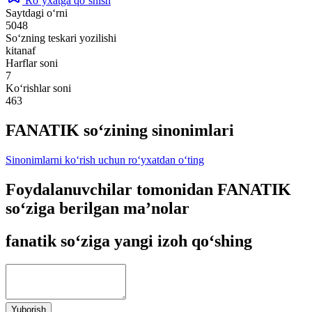
Ro‘yxatga qo‘shish
Saytdagi o‘rni
5048
So‘zning teskari yozilishi
kitanaf
Harflar soni
7
Ko‘rishlar soni
463
FANATIK so‘zining sinonimlari
Sinonimlarni ko‘rish uchun ro‘yxatdan o‘ting
Foydalanuvchilar tomonidan FANATIK
so‘ziga berilgan ma’nolar
fanatik so‘ziga yangi izoh qo‘shing
Yuborish