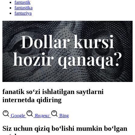
fantastik
fantastika
fantaziya
fanatik so‘zi ishlatilgan saytlarni
internetda qidiring
Google
Яндекс
Bing
Siz uchun qiziq bo‘lishi mumkin bo‘lgan