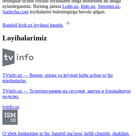
boshqalar uchun foydali loyihalarni ishga tushirishni an’anaga
aylantirganmiz. Bizning jamoa
Lotin.uz
,
Imlo.uz
,
Sinonim.uz
,
Sarlavha.com
loyihalarini hukmingizga havola qilgan.
Batafsil Izoh.uz loyihasi haqida
Loyihalarimiz
TVinfo.uz — Bugun, ertaga va keyingi hafta uchun to‘liq
teledasturlar.
TVinfo.uz — Телепрограмма на сегодня, завтра и ближайшую
неделю.
tvinfo.uz
O‘zbek Ismlarning to‘liq, batafsil ma’nosi, kelib chiqishi, shakllari.