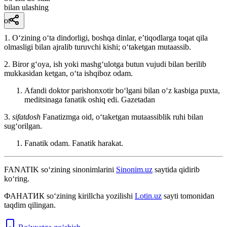
bilan ulashing
ot
1. Oʻzining oʻta dindorligi, boshqa dinlar, eʼtiqodlarga toqat qila
olmasligi bilan ajralib turuvchi kishi; oʻtaketgan mutaassib.
2. Biror gʻoya, ish yoki mashgʻulotga butun vujudi bilan berilib
mukkasidan ketgan, oʻta ishqiboz odam.
Afandi doktor parishonxotir boʻlgani bilan oʻz kasbiga puxta,
meditsinaga fanatik oshiq edi.
Gazetadan
3.
sifatdosh
Fanatizmga oid, oʻtaketgan mutaassiblik ruhi bilan
sugʻorilgan.
Fanatik odam. Fanatik harakat.
FANATIK
so‘zining sinonimlarini
Sinonim.uz
saytida qidirib
ko‘ring.
ФАНАТИК
so‘zining kirillcha yozilishi
Lotin.uz
sayti tomonidan
taqdim qilingan.