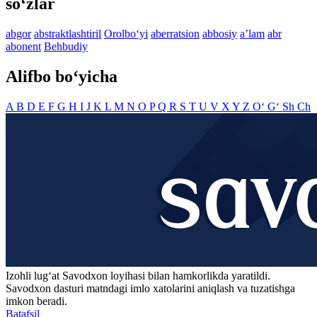
so‘zlar
abgor
abstraktlashtiril
Orolbo‘yi
aberratsion
abbosiy
aʼlam
abr
abonent
Behbudiy
Alifbo bo‘yicha
A
B
D
E
F
G
H
I
J
K
L
M
N
O
P
Q
R
S
T
U
V
X
Y
Z
O‘
G‘
Sh
Ch
Izohli lugʻat
Savodxon
loyihasi bilan hamkorlikda yaratildi.
Savodxon dasturi matndagi imlo xatolarini aniqlash va tuzatishga
imkon beradi.
Batafsil