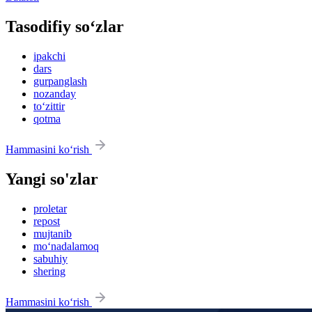
Tasodifiy so‘zlar
ipakchi
dars
gurpanglash
nozanday
to‘zittir
qotma
Hammasini ko‘rish
Yangi so'zlar
proletar
repost
mujtanib
mo‘nadalamoq
sabuhiy
shering
Hammasini ko‘rish