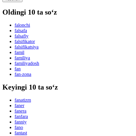
Oldingi 10 ta so‘z
falonchi
falsafa
falsafiy
falsifikator
falsifikatsiya
famil
familiya
familiyadosh
fan
fan-zona
Keyingi 10 ta so‘z
fanatizm
faner
fanera
fanfara
fanniy
fano
fantast