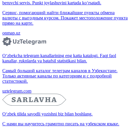
beruvchi servis. Punkt joylashuvini kartada ko‘rsatadi.
Сервис, помогающий найти ближайшие пункты обмена
валюты с выгодным курсом. Покажет местоположение пункта
прямо на карте.
onmap.uz
O‘zbekcha telegram kanallarining eng katta katalogi. Faqt faol
kanallar, ruknlarda va batafsil statistikasi bilan.
Самый большой каталог телеграм каналов в Узбекистане.
Только активные каналы по категориям и с подробной
статистикой.
uztelegram.com
O‘zbek tilida savodli yozishni biz bilan boshlang.
С нами вы научитесь грамотно писать на узбекском языке.