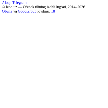
Aloqa
Telegram
© Izoh.uz — O‘zbek tilining izohli lug‘ati, 2014–2026
Obuna
va
GoodGroup
loyihasi.
18+