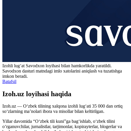
Izohli lugʻat
Savodxon
loyihasi bilan hamkorlikda yaratildi.
Savodxon dasturi matndagi imlo xatolarini aniqlash va tuzatishga
imkon beradi.
Batafsil
Izoh.uz loyihasi haqida
Izoh.uz — O‘zbek tilining xalqona izohli lug‘ati 35 000 dan ortiq
so‘zlarning ma’nolari ibora va misollar bilan keltirilgan.
Yillar davomida “O‘zbek tili kuni”ga bag‘ishlab, o‘zbek tilini
o‘rganuvchilar, jurnalistlar, tarjimonlar, kopirayterlar, blogerlar va