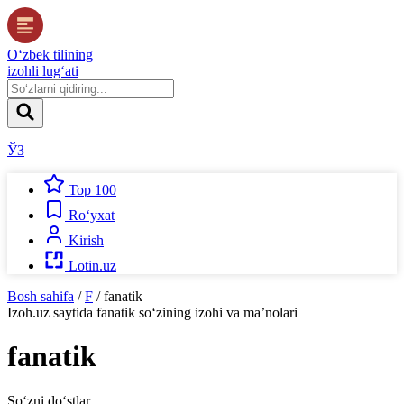
O‘zbek tilining
izohli lug‘ati
ЎЗ
Top 100
Ro‘yxat
Kirish
Lotin.uz
Bosh sahifa
/
F
/
fanatik
Izoh.uz
saytida
fanatik
so‘zining izohi va ma’nolari
fanatik
So‘zni do‘stlar