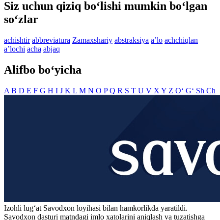
Siz uchun qiziq bo‘lishi mumkin bo‘lgan
so‘zlar
achishtir
abbreviatura
Zamaxshariy
abstraksiya
aʼlo
achchiqlan
aʼlochi
acha
abjaq
Alifbo bo‘yicha
A
B
D
E
F
G
H
I
J
K
L
M
N
O
P
Q
R
S
T
U
V
X
Y
Z
O‘
G‘
Sh
Ch
Izohli lugʻat
Savodxon
loyihasi bilan hamkorlikda yaratildi.
Savodxon dasturi matndagi imlo xatolarini aniqlash va tuzatishga