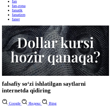
fan
fan-zona
fanatik
fanatizm
faner
falsafiy so‘zi ishlatilgan saytlarni
internetda qidiring
Google
Яндекс
Bing