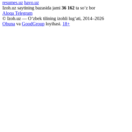
resumes.uz
havo.uz
Izoh.uz saytining bazasida jami
36 162
ta so‘z bor
Aloqa
Telegram
© Izoh.uz — O‘zbek tilining izohli lug‘ati, 2014–2026
Obuna
va
GoodGroup
loyihasi.
18+