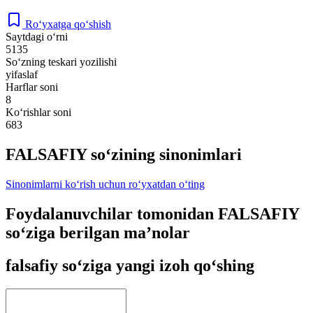
Ro‘yxatga qo‘shish
Saytdagi o‘rni
5135
So‘zning teskari yozilishi
yifaslaf
Harflar soni
8
Ko‘rishlar soni
683
FALSAFIY so‘zining sinonimlari
Sinonimlarni ko‘rish uchun ro‘yxatdan o‘ting
Foydalanuvchilar tomonidan FALSAFIY
so‘ziga berilgan ma’nolar
falsafiy so‘ziga yangi izoh qo‘shing