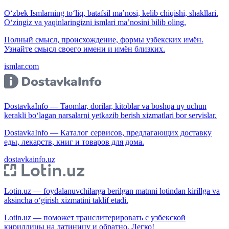
O‘zbek Ismlarning to‘liq, batafsil ma’nosi, kelib chiqishi, shakllari.
O‘zingiz va yaqinlaringizni ismlari ma’nosini bilib oling.
Полный смысл, происхождение, формы узбекских имён.
Узнайте смысл своего имени и имён близких.
ismlar.com
DostavkaInfo — Taomlar, dorilar, kitoblar va boshqa uy uchun
kerakli bo‘lagan narsalarni yetkazib berish xizmatlari bor servislar.
DostavkaInfo — Каталог сервисов, предлагающих доставку
еды, лекарств, книг и товаров для дома.
dostavkainfo.uz
Lotin.uz — foydalanuvchilarga berilgan matnni lotindan kirillga va
aksincha o‘girish xizmatini taklif etadi.
Lotin.uz — поможет транслитерировать с узбекской
кириллицы на латиницу и обратно. Легко!