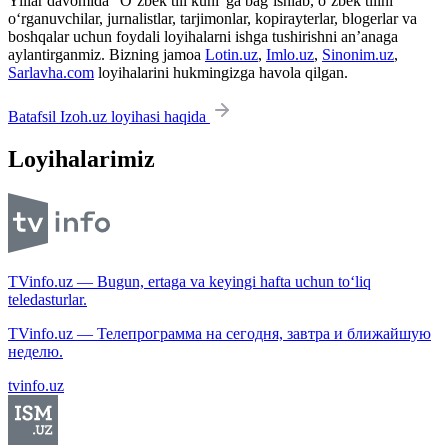
Yillar davomida “O‘zbek tili kuni”ga bag‘ishlab, o‘zbek tilini
o‘rganuvchilar, jurnalistlar, tarjimonlar, kopirayterlar, blogerlar va
boshqalar uchun foydali loyihalarni ishga tushirishni an’anaga
aylantirganmiz. Bizning jamoa
Lotin.uz
,
Imlo.uz
,
Sinonim.uz
,
Sarlavha.com
loyihalarini hukmingizga havola qilgan.
Batafsil Izoh.uz loyihasi haqida
Loyihalarimiz
TVinfo.uz — Bugun, ertaga va keyingi hafta uchun to‘liq
teledasturlar.
TVinfo.uz — Телепрограмма на сегодня, завтра и ближайшую
неделю.
tvinfo.uz