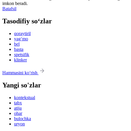
imkon beradi.
Batafsil
Tasodifiy so‘zlar
qoraytiril
yag‘mo
bel
basta
spetsifik
klinker
Hammasini ko‘rish
Yangi so'zlar
kontekstual
tabx
atija
ohar
bulochka
uryon