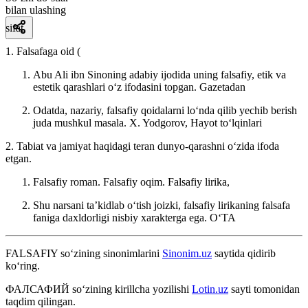
bilan ulashing
sifat
1. Falsafaga oid (
Abu Ali ibn Sinoning adabiy ijodida uning falsafiy, etik va
estetik qarashlari oʻz ifodasini topgan.
Gazetadan
Odatda, nazariy, falsafiy qoidalarni loʻnda qilib yechib berish
juda mushkul masala.
X. Yodgorov, Hayot toʻlqinlari
2. Tabiat va jamiyat haqidagi teran dunyo-qarashni oʻzida ifoda
etgan.
Falsafiy roman. Falsafiy oqim. Falsafiy lirika,
Shu narsani taʼkidlab oʻtish joizki, falsafiy lirikaning falsafa
faniga daxldorligi nisbiy xarakterga ega.
OʻTA
FALSAFIY
so‘zining sinonimlarini
Sinonim.uz
saytida qidirib
ko‘ring.
ФАЛСАФИЙ
so‘zining kirillcha yozilishi
Lotin.uz
sayti tomonidan
taqdim qilingan.