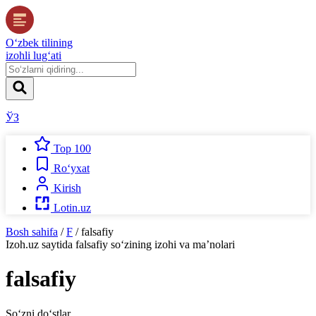
O‘zbek tilining
izohli lug‘ati
ЎЗ
Top 100
Ro‘yxat
Kirish
Lotin.uz
Bosh sahifa
/
F
/
falsafiy
Izoh.uz
saytida
falsafiy
so‘zining izohi va ma’nolari
falsafiy
So‘zni do‘stlar