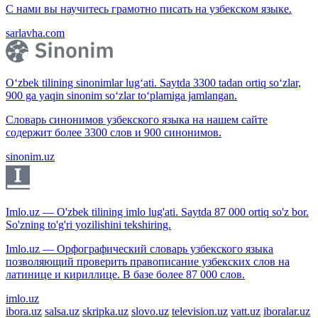
С нами вы научитесь грамотно писать на узбекском языке.
sarlavha.com
O‘zbek tilining sinonimlar lug‘ati. Saytda 3300 tadan ortiq so‘zlar,
900 ga yaqin sinonim so‘zlar to‘plamiga jamlangan.
Словарь синонимов узбекского языка на нашем сайте
содержит более 3300 слов и 900 синонимов.
sinonim.uz
Imlo.uz — O'zbek tilining imlo lug'ati. Saytda 87 000 ortiq so'z bor.
So'zning to'g'ri yozilishini tekshiring.
Imlo.uz — Орфографический словарь узбекского языка
позволяющий проверить правописание узбекских слов на
латинице и кириллице. В базе более 87 000 слов.
imlo.uz
ibora.uz
salsa.uz
skripka.uz
slovo.uz
television.uz
vatt.uz
iboralar.uz