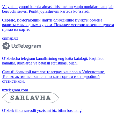
Valyutani yuqori kursda almashtirish uchun yaqin punktlarni aniqlab
beruvchi servis. Punkt joylashuvini kartada ko‘rsatadi.
Сервис, помогающий найти ближайшие пункты обмена
валюты с выгодным курсом. Покажет местоположение пункта
прямо на карте.
onmap.uz
O‘zbekcha telegram kanallarining eng katta katalogi. Faqt faol
kanallar, ruknlarda va batafsil statistikasi bilan.
Самый большой каталог телеграм каналов в Узбекистане.
Только активные каналы по категориям и с подробной
статистикой.
uztelegram.com
O‘zbek tilida savodli yozishni biz bilan boshlang.