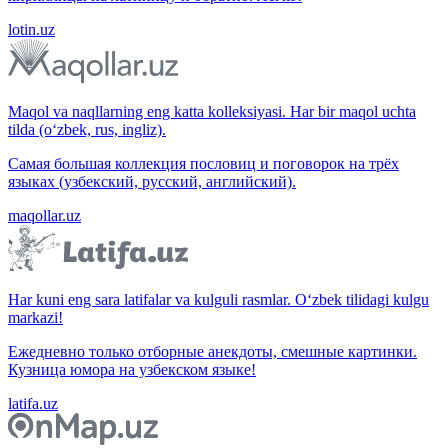
lotin.uz
Maqol va naqllarning eng katta kolleksiyasi. Har bir maqol uchta
tilda (o‘zbek, rus, ingliz).
Самая большая коллекция пословиц и поговорок на трёх
языках (узбекский, русский, английский).
maqollar.uz
Har kuni eng sara latifalar va kulguli rasmlar. O‘zbek tilidagi kulgu
markazi!
Ежедневно только отборные анекдоты, смешные картинки.
Кузница юмора на узбекском языке!
latifa.uz