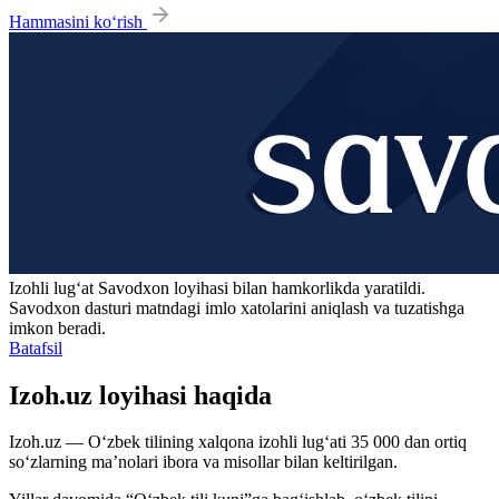
Hammasini ko‘rish
Izohli lugʻat
Savodxon
loyihasi bilan hamkorlikda yaratildi.
Savodxon dasturi matndagi imlo xatolarini aniqlash va tuzatishga
imkon beradi.
Batafsil
Izoh.uz loyihasi haqida
Izoh.uz — O‘zbek tilining xalqona izohli lug‘ati 35 000 dan ortiq
so‘zlarning ma’nolari ibora va misollar bilan keltirilgan.