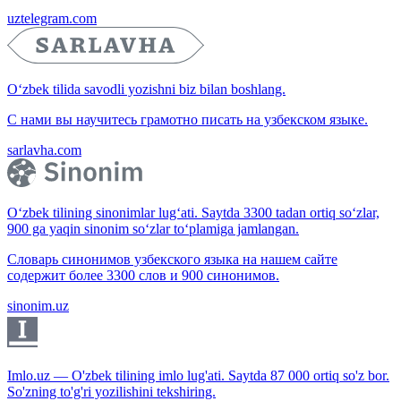
uztelegram.com
O‘zbek tilida savodli yozishni biz bilan boshlang.
С нами вы научитесь грамотно писать на узбекском языке.
sarlavha.com
O‘zbek tilining sinonimlar lug‘ati. Saytda 3300 tadan ortiq so‘zlar,
900 ga yaqin sinonim so‘zlar to‘plamiga jamlangan.
Словарь синонимов узбекского языка на нашем сайте
содержит более 3300 слов и 900 синонимов.
sinonim.uz
Imlo.uz — O'zbek tilining imlo lug'ati. Saytda 87 000 ortiq so'z bor.
So'zning to'g'ri yozilishini tekshiring.