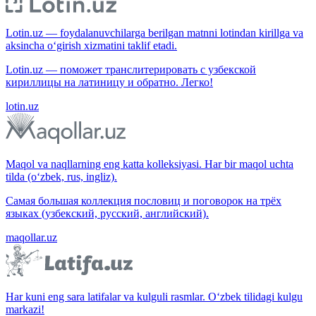
Lotin.uz — foydalanuvchilarga berilgan matnni lotindan kirillga va
aksincha o‘girish xizmatini taklif etadi.
Lotin.uz — поможет транслитерировать с узбекской
кириллицы на латиницу и обратно. Легко!
lotin.uz
Maqol va naqllarning eng katta kolleksiyasi. Har bir maqol uchta
tilda (o‘zbek, rus, ingliz).
Самая большая коллекция пословиц и поговорок на трёх
языках (узбекский, русский, английский).
maqollar.uz
Har kuni eng sara latifalar va kulguli rasmlar. O‘zbek tilidagi kulgu
markazi!