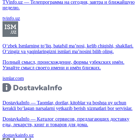
TVinfo.uz — Телепрограмма на сегодня, завтра и ближайшую
неделю.
tvinfo.uz
O‘zbek Ismlarning to‘liq, batafsil ma’nosi, kelib chiqishi, shakllari.
O‘zingiz va yaqinlaringizni ismlari ma’nosini bilib oling.
Полный смысл, происхождение, формы узбекских имён.
Узнайте смысл своего имени и имён близких.
ismlar.com
DostavkaInfo — Taomlar, dorilar, kitoblar va boshqa uy uchun
kerakli bo‘lagan narsalarni yetkazib berish xizmatlari bor servislar.
DostavkaInfo — Каталог сервисов, предлагающих доставку
еды, лекарств, книг и товаров для дома.
dostavkainfo.uz