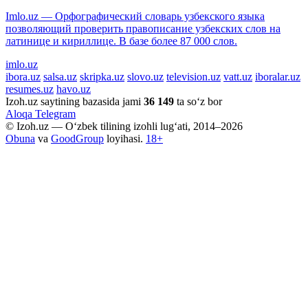
Imlo.uz — Орфографический словарь узбекского языка
позволяющий проверить правописание узбекских слов на
латинице и кириллице. В базе более 87 000 слов.
imlo.uz
ibora.uz
salsa.uz
skripka.uz
slovo.uz
television.uz
vatt.uz
iboralar.uz
resumes.uz
havo.uz
Izoh.uz saytining bazasida jami
36 149
ta so‘z bor
Aloqa
Telegram
© Izoh.uz — O‘zbek tilining izohli lug‘ati, 2014–2026
Obuna
va
GoodGroup
loyihasi.
18+