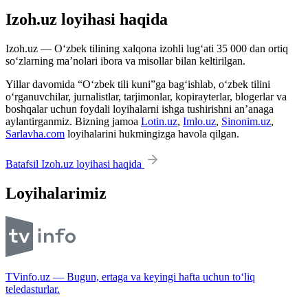
Izoh.uz loyihasi haqida
Izoh.uz — O‘zbek tilining xalqona izohli lug‘ati 35 000 dan ortiq
so‘zlarning ma’nolari ibora va misollar bilan keltirilgan.
Yillar davomida “O‘zbek tili kuni”ga bag‘ishlab, o‘zbek tilini
o‘rganuvchilar, jurnalistlar, tarjimonlar, kopirayterlar, blogerlar va
boshqalar uchun foydali loyihalarni ishga tushirishni an’anaga
aylantirganmiz. Bizning jamoa
Lotin.uz
,
Imlo.uz
,
Sinonim.uz
,
Sarlavha.com
loyihalarini hukmingizga havola qilgan.
Batafsil Izoh.uz loyihasi haqida
Loyihalarimiz
TVinfo.uz — Bugun, ertaga va keyingi hafta uchun to‘liq
teledasturlar.