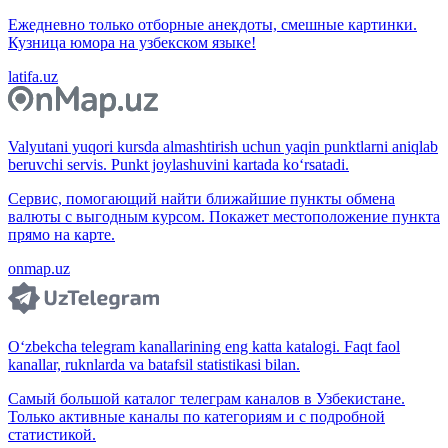
Ежедневно только отборные анекдоты, смешные картинки.
Кузница юмора на узбекском языке!
latifa.uz
Valyutani yuqori kursda almashtirish uchun yaqin punktlarni aniqlab
beruvchi servis. Punkt joylashuvini kartada ko‘rsatadi.
Сервис, помогающий найти ближайшие пункты обмена
валюты с выгодным курсом. Покажет местоположение пункта
прямо на карте.
onmap.uz
O‘zbekcha telegram kanallarining eng katta katalogi. Faqt faol
kanallar, ruknlarda va batafsil statistikasi bilan.
Самый большой каталог телеграм каналов в Узбекистане.
Только активные каналы по категориям и с подробной
статистикой.