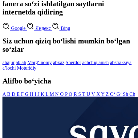
fanera so‘zi ishlatilgan saytlarni
internetda qidiring
Google
Яндекс
Bing
Siz uchun qiziq bo‘lishi mumkin bo‘lgan
so‘zlar
abajur
ablah
Marg‘inoniy
abxaz
Sherdor
achchiqlanish
abstraksiya
aʼlochi
Moturidiy
Alifbo bo‘yicha
A
B
D
E
F
G
H
I
J
K
L
M
N
O
P
Q
R
S
T
U
V
X
Y
Z
O‘
G‘
Sh
Ch