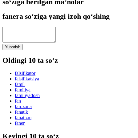
so‘ziga berilgan ma’nolar
fanera so‘ziga yangi izoh qo‘shing
Yuborish
Oldingi 10 ta so‘z
falsifikator
falsifikatsiya
famil
familiya
familiyadosh
fan
fan-zona
fanatik
fanatizm
faner
Keyingi 10 ta so‘z