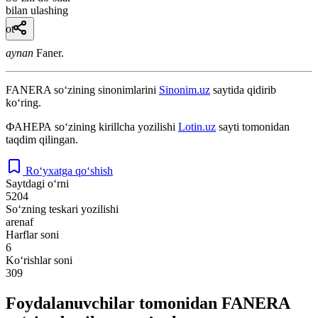
bilan ulashing
ot
aynan
Faner.
FANERA
so‘zining sinonimlarini
Sinonim.uz
saytida qidirib
ko‘ring.
ФАНЕРА
so‘zining kirillcha yozilishi
Lotin.uz
sayti tomonidan
taqdim qilingan.
Ro‘yxatga qo‘shish
Saytdagi o‘rni
5204
So‘zning teskari yozilishi
arenaf
Harflar soni
6
Ko‘rishlar soni
309
Foydalanuvchilar tomonidan FANERA