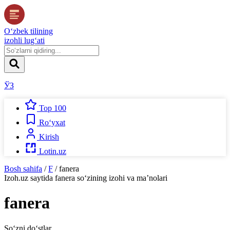
O‘zbek tilining
izohli lug‘ati
ЎЗ
Top 100
Ro‘yxat
Kirish
Lotin.uz
Bosh sahifa
/
F
/
fanera
Izoh.uz
saytida
fanera
so‘zining izohi va ma’nolari
fanera
So‘zni do‘stlar