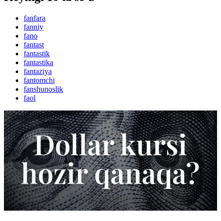
fanfara
fanniy
fano
fantast
fantastik
fantastika
fantaziya
fantomchi
fanshunoslik
faol