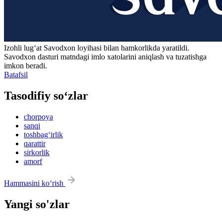
Izohli lugʻat
Savodxon
loyihasi bilan hamkorlikda yaratildi.
Savodxon dasturi matndagi imlo xatolarini aniqlash va tuzatishga
imkon beradi.
Batafsil
Tasodifiy so‘zlar
chorpoya
sanqi
toshbag‘irlik
qarattir
sirkorlik
amorf
Hammasini ko‘rish
Yangi so'zlar