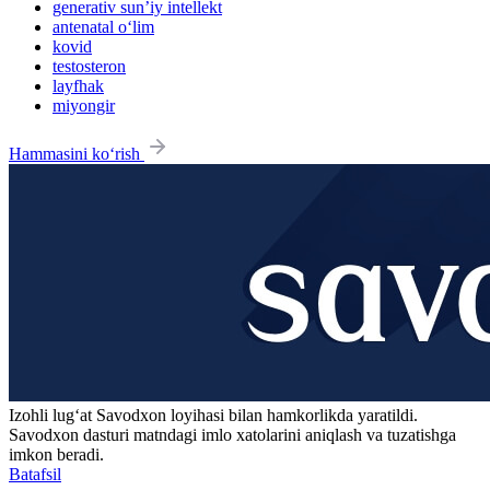
generativ sun’iy intellekt
antenatal o‘lim
kovid
testosteron
layfhak
miyongir
Hammasini ko‘rish
Izohli lugʻat
Savodxon
loyihasi bilan hamkorlikda yaratildi.
Savodxon dasturi matndagi imlo xatolarini aniqlash va tuzatishga
imkon beradi.
Batafsil