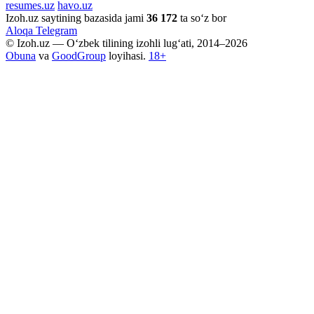
resumes.uz
havo.uz
Izoh.uz saytining bazasida jami
36 172
ta so‘z bor
Aloqa
Telegram
© Izoh.uz — O‘zbek tilining izohli lug‘ati, 2014–2026
Obuna
va
GoodGroup
loyihasi.
18+