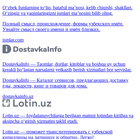
O‘zbek Ismlarning to‘liq, batafsil ma’nosi, kelib chiqishi, shakllari.
O‘zingiz va yaqinlaringizni ismlari ma’nosini bilib oling.
Полный смысл, происхождение, формы узбекских имён.
Узнайте смысл своего имени и имён близких.
ismlar.com
DostavkaInfo — Taomlar, dorilar, kitoblar va boshqa uy uchun
kerakli bo‘lagan narsalarni yetkazib berish xizmatlari bor servislar.
DostavkaInfo — Каталог сервисов, предлагающих доставку
еды, лекарств, книг и товаров для дома.
dostavkainfo.uz
Lotin.uz — foydalanuvchilarga berilgan matnni lotindan kirillga va
aksincha o‘girish xizmatini taklif etadi.
Lotin.uz — поможет транслитерировать с узбекской
кириллицы на латиницу и обратно. Легко!