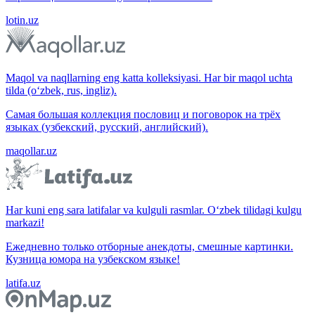
lotin.uz
Maqol va naqllarning eng katta kolleksiyasi. Har bir maqol uchta
tilda (o‘zbek, rus, ingliz).
Самая большая коллекция пословиц и поговорок на трёх
языках (узбекский, русский, английский).
maqollar.uz
Har kuni eng sara latifalar va kulguli rasmlar. O‘zbek tilidagi kulgu
markazi!
Ежедневно только отборные анекдоты, смешные картинки.
Кузница юмора на узбекском языке!
latifa.uz