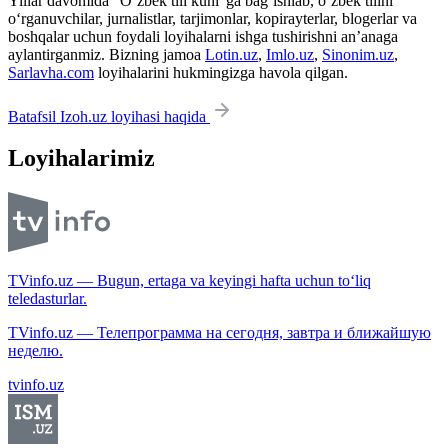
Yillar davomida “O‘zbek tili kuni”ga bag‘ishlab, o‘zbek tilini
o‘rganuvchilar, jurnalistlar, tarjimonlar, kopirayterlar, blogerlar va
boshqalar uchun foydali loyihalarni ishga tushirishni an’anaga
aylantirganmiz. Bizning jamoa
Lotin.uz
,
Imlo.uz
,
Sinonim.uz
,
Sarlavha.com
loyihalarini hukmingizga havola qilgan.
Batafsil Izoh.uz loyihasi haqida
Loyihalarimiz
TVinfo.uz — Bugun, ertaga va keyingi hafta uchun to‘liq
teledasturlar.
TVinfo.uz — Телепрограмма на сегодня, завтра и ближайшую
неделю.
tvinfo.uz