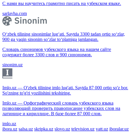
С нами вы научитесь грамотно писать на узбекском языке.
sarlavha.com
O‘zbek tilining sinonimlar lug‘ati. Saytda 3300 tadan ortiq so‘zlar,
900 ga yaqin sinonim so‘zlar to‘plamiga jamlangan.
Словарь синонимов узбекского языка на нашем сайте
содержит более 3300 слов и 900 синонимов.
sinonim.uz
Imlo.uz — O'zbek tilining imlo lug'ati. Saytda 87 000 ortiq so'z bor.
So'zning to'g'ri yozilishini tekshiring.
Imlo.uz — Орфографический словарь узбекского языка
позволяющий проверить правописание узбекских слов на
латинице и кириллице. В базе более 87 000 слов.
imlo.uz
ibora.uz
salsa.uz
skripka.uz
slovo.uz
television.uz
vatt.uz
iboralar.uz