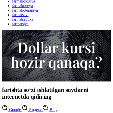
farmakologiya
farmakopeya
farmakoterapiya
farmatsevt
farmatsevtika
farmatsiya
farishta so‘zi ishlatilgan saytlarni
internetda qidiring
Google
Яндекс
Bing