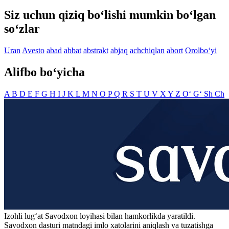
Siz uchun qiziq bo‘lishi mumkin bo‘lgan
so‘zlar
Uran
Avesto
abad
abbat
abstrakt
abjaq
achchiqlan
abort
Orolbo‘yi
Alifbo bo‘yicha
A
B
D
E
F
G
H
I
J
K
L
M
N
O
P
Q
R
S
T
U
V
X
Y
Z
O‘
G‘
Sh
Ch
Izohli lugʻat
Savodxon
loyihasi bilan hamkorlikda yaratildi.
Savodxon dasturi matndagi imlo xatolarini aniqlash va tuzatishga