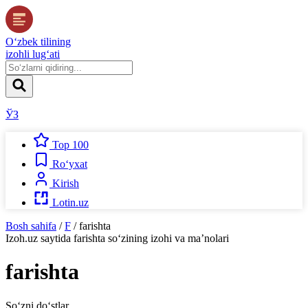
O‘zbek tilining
izohli lug‘ati
ЎЗ
Top 100
Ro‘yxat
Kirish
Lotin.uz
Bosh sahifa
/
F
/
farishta
Izoh.uz
saytida
farishta
so‘zining izohi va ma’nolari
farishta
So‘zni do‘stlar