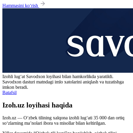
Hammasini ko‘rish
Izohli lugʻat
Savodxon
loyihasi bilan hamkorlikda yaratildi.
Savodxon dasturi matndagi imlo xatolarini aniqlash va tuzatishga
imkon beradi.
Batafsil
Izoh.uz loyihasi haqida
Izoh.uz — O‘zbek tilining xalqona izohli lug‘ati 35 000 dan ortiq
so‘zlarning ma’nolari ibora va misollar bilan keltirilgan.