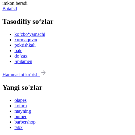
imkon beradi.
Batafsil
Tasodifiy so‘zlar
ko‘zbo‘yamachi
xurmaqovoq
pokrishkali
bale
do‘zax
Spitamen
Hammasini ko‘rish
Yangi so'zlar
olapes
koturn
mayning
bumer
barbershop
tabx