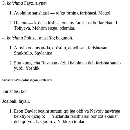
3.
koʻchma
Fayz, ziynat.
Ayolning sarishtasi — roʻzgʻorning farishtasi.
Maqol
Ha, ota — koʻcha kishisi, ona uy farishtasi boʻlar ekan.
L.
Tojiyeva, Mehrim sizga, odamlar.
4.
koʻchma
Pokiza, musaffo; begunoh.
Ajoyib odamsan-da, doʻstim, ajoyibsan, farishtasan.
Shukrullo, Saylanma
Shu kungacha Ravshan oʻzini halolman deb farishta sanab
yurdi.
Yoshlik
farishta
soʻzi qatnashgan jumlalar:
Farishtasi bor
Jozibali, fayzli.
Eson Davlat begim suratni qoʻlga oldi va Navoiy tasviriga
beixtiyor qiziqib: — Yuzlarida farishtalari bor zot ekanlar, —
deb qoʻydi.
P. Qodirov, Yulduzli tunlar