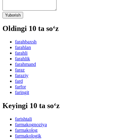
Yuborish
Oldingi 10 ta so‘z
farahbaxsh
farahlan
farahli
farahlik
farahmand
faraz
faraziy
fard
farfor
faringit
Keyingi 10 ta so‘z
farishtali
farmakognoziya
farmakolog
farmakologik