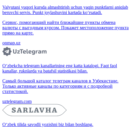
Valyutani yuqori kursda almashtirish uchun yaqin punktlarni aniqlab
beruvchi servis. Punkt joylashuvini kartada ko‘rsatadi.
Сервис, помогающий найти ближайшие пункты обмена
валюты с выгодным курсом. Покажет местоположение пункта
прямо на карте.
onmap.uz
O‘zbekcha telegram kanallarining eng katta katalogi. Faqt faol
kanallar, ruknlarda va batafsil statistikasi bilan.
Самый большой каталог телеграм каналов в Узбекистане.
Только активные каналы по категориям и с подробной
статистикой.
uztelegram.com
O‘zbek tilida savodli yozishni biz bilan boshlang.