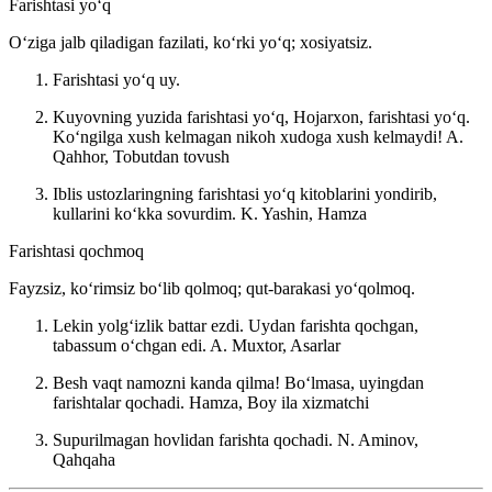
Farishtasi yoʻq
Oʻziga jalb qiladigan fazilati, koʻrki yoʻq; xosiyatsiz.
Farishtasi yoʻq uy.
Kuyovning yuzida farishtasi yoʻq, Hojarxon, farishtasi yoʻq.
Koʻngilga xush kelmagan nikoh xudoga xush kelmaydi!
A.
Qahhor, Tobutdan tovush
Iblis ustozlaringning farishtasi yoʻq kitoblarini yondirib,
kullarini koʻkka sovurdim.
K. Yashin, Hamza
Farishtasi qochmoq
Fayzsiz, koʻrimsiz boʻlib qolmoq; qut-barakasi yoʻqolmoq.
Lekin yolgʻizlik battar ezdi. Uydan farishta qochgan,
tabassum oʻchgan edi.
A. Muxtor, Asarlar
Besh vaqt namozni kanda qilma! Boʻlmasa, uyingdan
farishtalar qochadi.
Hamza, Boy ila xizmatchi
Supurilmagan hovlidan farishta qochadi.
N. Aminov,
Qahqaha