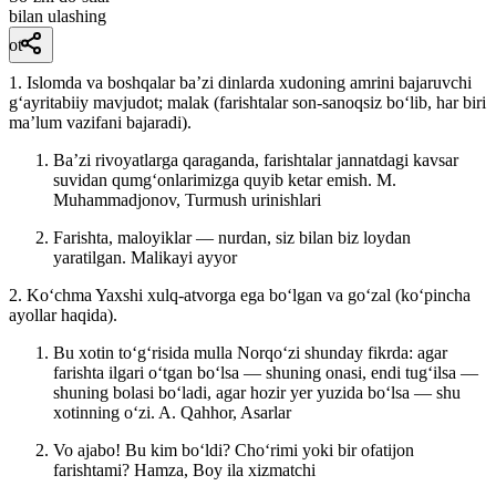
bilan ulashing
ot
1. Islomda va boshqalar baʼzi dinlarda xudoning amrini bajaruvchi
gʻayritabiiy mavjudot; malak (farishtalar son-sanoqsiz boʻlib, har biri
maʼlum vazifani bajaradi).
Baʼzi rivoyatlarga qaraganda, farishtalar jannatdagi kavsar
suvidan qumgʻonlarimizga quyib ketar emish.
M.
Muhammadjonov, Turmush urinishlari
Farishta, maloyiklar — nurdan, siz bilan biz loydan
yaratilgan.
Malikayi ayyor
2. Koʻchma Yaxshi xulq-atvorga ega boʻlgan va goʻzal (koʻpincha
ayollar haqida).
Bu xotin toʻgʻrisida mulla Norqoʻzi shunday fikrda: agar
farishta ilgari oʻtgan boʻlsa — shuning onasi, endi tugʻilsa —
shuning bolasi boʻladi, agar hozir yer yuzida boʻlsa — shu
xotinning oʻzi.
A. Qahhor, Asarlar
Vo ajabo! Bu kim boʻldi? Choʻrimi yoki bir ofatijon
farishtami?
Hamza, Boy ila xizmatchi