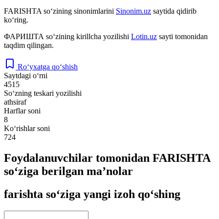
FARISHTA
so‘zining sinonimlarini
Sinonim.uz
saytida qidirib
ko‘ring.
ФАРИШТА
so‘zining kirillcha yozilishi
Lotin.uz
sayti tomonidan
taqdim qilingan.
Ro‘yxatga qo‘shish
Saytdagi o‘rni
4515
So‘zning teskari yozilishi
athsiraf
Harflar soni
8
Ko‘rishlar soni
724
Foydalanuvchilar tomonidan FARISHTA
so‘ziga berilgan ma’nolar
farishta so‘ziga yangi izoh qo‘shing