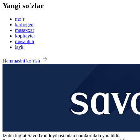
Yangi so'zlar
mo‘r
karbogen
musaxxar
kopirayter
musahhih
layk
Hammasini ko‘rish
Izohli lugʻat
Savodxon
loyihasi bilan hamkorlikda yaratildi.