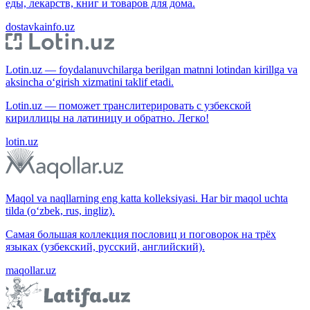
еды, лекарств, книг и товаров для дома.
dostavkainfo.uz
Lotin.uz — foydalanuvchilarga berilgan matnni lotindan kirillga va
aksincha o‘girish xizmatini taklif etadi.
Lotin.uz — поможет транслитерировать с узбекской
кириллицы на латиницу и обратно. Легко!
lotin.uz
Maqol va naqllarning eng katta kolleksiyasi. Har bir maqol uchta
tilda (o‘zbek, rus, ingliz).
Самая большая коллекция пословиц и поговорок на трёх
языках (узбекский, русский, английский).
maqollar.uz