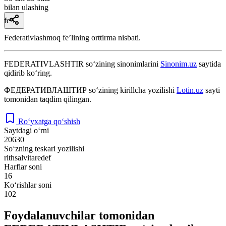
bilan ulashing
fe’l
Federativlashmoq feʼlining orttirma nisbati.
FEDERATIVLASHTIR
so‘zining sinonimlarini
Sinonim.uz
saytida
qidirib ko‘ring.
ФЕДЕРАТИВЛАШТИР
so‘zining kirillcha yozilishi
Lotin.uz
sayti
tomonidan taqdim qilingan.
Ro‘yxatga qo‘shish
Saytdagi o‘rni
20630
So‘zning teskari yozilishi
rithsalvitaredef
Harflar soni
16
Ko‘rishlar soni
102
Foydalanuvchilar tomonidan