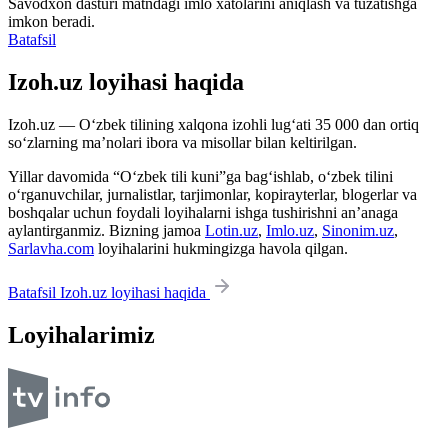
Savodxon dasturi matndagi imlo xatolarini aniqlash va tuzatishga
imkon beradi.
Batafsil
Izoh.uz loyihasi haqida
Izoh.uz — O‘zbek tilining xalqona izohli lug‘ati 35 000 dan ortiq
so‘zlarning ma’nolari ibora va misollar bilan keltirilgan.
Yillar davomida “O‘zbek tili kuni”ga bag‘ishlab, o‘zbek tilini
o‘rganuvchilar, jurnalistlar, tarjimonlar, kopirayterlar, blogerlar va
boshqalar uchun foydali loyihalarni ishga tushirishni an’anaga
aylantirganmiz. Bizning jamoa
Lotin.uz
,
Imlo.uz
,
Sinonim.uz
,
Sarlavha.com
loyihalarini hukmingizga havola qilgan.
Batafsil Izoh.uz loyihasi haqida
Loyihalarimiz