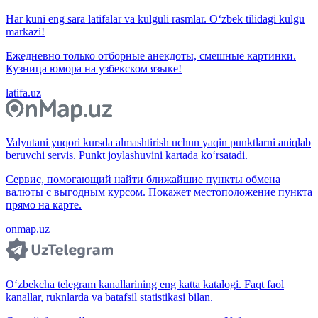
Har kuni eng sara latifalar va kulguli rasmlar. O‘zbek tilidagi kulgu
markazi!
Ежедневно только отборные анекдоты, смешные картинки.
Кузница юмора на узбекском языке!
latifa.uz
Valyutani yuqori kursda almashtirish uchun yaqin punktlarni aniqlab
beruvchi servis. Punkt joylashuvini kartada ko‘rsatadi.
Сервис, помогающий найти ближайшие пункты обмена
валюты с выгодным курсом. Покажет местоположение пункта
прямо на карте.
onmap.uz
O‘zbekcha telegram kanallarining eng katta katalogi. Faqt faol
kanallar, ruknlarda va batafsil statistikasi bilan.