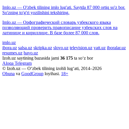
Imlo.uz — O'zbek tilining imlo lug'ati. Saytda 87 000 ortiq so'z bor.
So'zning to'g'ri yozilishini tekshiring.
Imlo.uz — Орфографический словарь узбекского языка
позволяющий проверить правописание узбекских слов на
латинице и кириллице. В базе более 87 000 слов.
imlo.uz
ibora.uz
salsa.uz
skripka.uz
slovo.uz
television.uz
vatt.uz
iboralar.uz
resumes.uz
havo.uz
Izoh.uz saytining bazasida jami
36 175
ta so‘z bor
Aloqa
Telegram
© Izoh.uz — O‘zbek tilining izohli lug‘ati, 2014–2026
Obuna
va
GoodGroup
loyihasi.
18+