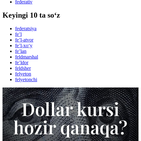
federativ
Keyingi 10 ta so‘z
federatsiya
feʼl
feʼl-atvor
feʼl-xo‘y
feʼlan
feldmarshal
feʼldor
feldsher
felyeton
felyetonchi