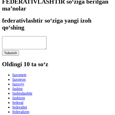
FEDERATIVLASHTIR so‘ziga berilgan
ma’nolar
federativlashtir so‘ziga yangi izoh
qo‘shing
Yuborish
Oldingi 10 ta so‘z
fazometr
fazotron
fazoviy
fashist
fashistlashtir
fashizm
federal
federalist
federalizm