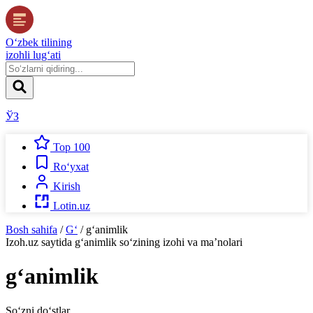
O‘zbek tilining
izohli lug‘ati
ЎЗ
Top 100
Ro‘yxat
Kirish
Lotin.uz
Bosh sahifa
/
G‘
/
g‘animlik
Izoh.uz
saytida
g‘animlik
so‘zining izohi va ma’nolari
g‘animlik
So‘zni do‘stlar