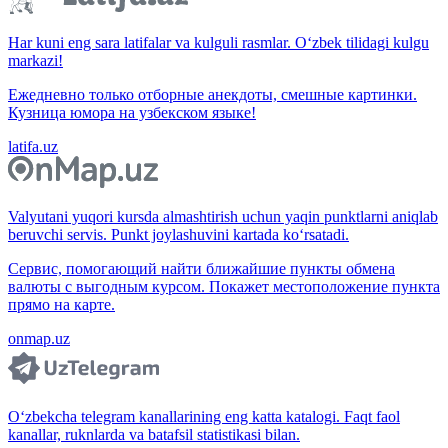
Har kuni eng sara latifalar va kulguli rasmlar. O‘zbek tilidagi kulgu
markazi!
Ежедневно только отборные анекдоты, смешные картинки.
Кузница юмора на узбекском языке!
latifa.uz
Valyutani yuqori kursda almashtirish uchun yaqin punktlarni aniqlab
beruvchi servis. Punkt joylashuvini kartada ko‘rsatadi.
Сервис, помогающий найти ближайшие пункты обмена
валюты с выгодным курсом. Покажет местоположение пункта
прямо на карте.
onmap.uz
O‘zbekcha telegram kanallarining eng katta katalogi. Faqt faol
kanallar, ruknlarda va batafsil statistikasi bilan.