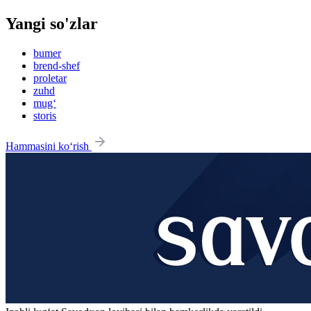
Yangi so'zlar
bumer
brend-shef
proletar
zuhd
mug‘
storis
Hammasini ko‘rish