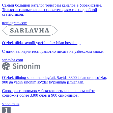
Самый большой каталог телеграм каналов в Узбекистане.
Только активные каналы по категориям и с подробной
статистикой.
uztelegram.com
O‘zbek tilida savodli yozishni biz bilan boshlang.
С нами вы научитесь грамотно писать на узбекском языке.
sarlavha.com
O‘zbek tilining sinonimlar lug‘ati. Saytda 3300 tadan ortiq so‘zlar,
900 ga yaqin sinonim so‘zlar to‘plamiga jamlangan.
Словарь синонимов узбекского языка на нашем сайте
содержит более 3300 слов и 900 синонимов.
sinonim.uz