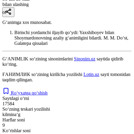
bilan ulashing
ot
Gʻanimga xos munosabat.
Birinchi yordamchi iljayib qoʻydi: Yaxshiboyev bilan
Shoymardonovning azaliy gʻanimligini bilardi. M.
M. Doʻst,
Galatepa qissalari
G‘ANIMLIK
so‘zining sinonimlarini
Sinonim.uz
saytida qidirib
ko‘ring.
ҒАНИМЛИК
so‘zining kirillcha yozilishi
Lotin.uz
sayti tomonidan
taqdim qilingan.
Ro‘yxatga qo‘shish
Saytdagi o‘rni
17584
So‘zning teskari yozilishi
kilmina‘g
Harflar soni
9
Ko‘rishlar soni