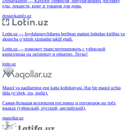
DostavkaInfo — Каталог сервисов, предлагающих доставку
еды, лекарств, книг и товаров для дома.
dostavkainfo.uz
Lotin.uz — foydalanuvchilarga berilgan matnni lotindan kirillga va
aksincha o‘girish xizmatini taklif etadi.
Lotin.uz — поможет транслитерировать с узбекской
кириллицы на латиницу и обратно. Легко!
lotin.uz
Maqol va naqllarning eng katta kolleksiyasi. Har bir maqol uchta
tilda (o‘zbek, rus, ingliz).
Самая большая коллекция пословиц и поговорок на трёх
языках (узбекский, русский, английский).
maqollar.uz