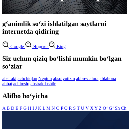
g‘animlik so‘zi ishlatilgan saytlarni
internetda qidiring
Google
Яндекс
Bing
Siz uchun qiziq bo‘lishi mumkin bo‘lgan
so‘zlar
abstrakt
achchiqlan
Neptun
absolyutizm
abbreviatura
ablahona
abbat
achimsiq
abstraktlashtir
Alifbo bo‘yicha
A
B
D
E
F
G
H
I
J
K
L
M
N
O
P
Q
R
S
T
U
V
X
Y
Z
O‘
G‘
Sh
Ch