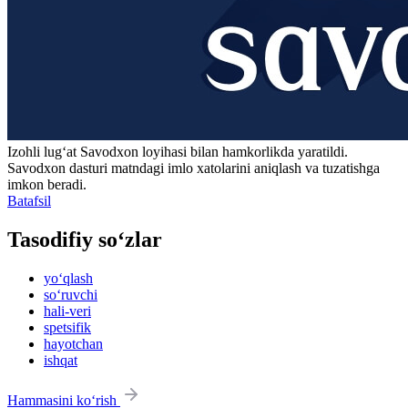
Izohli lugʻat
Savodxon
loyihasi bilan hamkorlikda yaratildi.
Savodxon dasturi matndagi imlo xatolarini aniqlash va tuzatishga
imkon beradi.
Batafsil
Tasodifiy so‘zlar
yo‘qlash
so‘ruvchi
hali-veri
spetsifik
hayotchan
ishqat
Hammasini ko‘rish