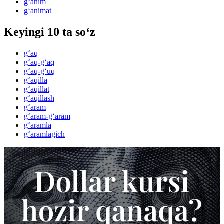
g‘anim
g‘animat
Keyingi 10 ta so‘z
g‘aq
g‘aq-g‘aq
g‘aq-g‘uq
g‘aqilla
g‘aqillat
g‘aqillash
g‘aram
g‘aram-g‘aram
g‘aramla
g‘aramlagich