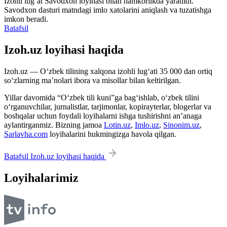
Izohli lugʻat
Savodxon
loyihasi bilan hamkorlikda yaratildi.
Savodxon dasturi matndagi imlo xatolarini aniqlash va tuzatishga
imkon beradi.
Batafsil
Izoh.uz loyihasi haqida
Izoh.uz — O‘zbek tilining xalqona izohli lug‘ati 35 000 dan ortiq
so‘zlarning ma’nolari ibora va misollar bilan keltirilgan.
Yillar davomida “O‘zbek tili kuni”ga bag‘ishlab, o‘zbek tilini
o‘rganuvchilar, jurnalistlar, tarjimonlar, kopirayterlar, blogerlar va
boshqalar uchun foydali loyihalarni ishga tushirishni an’anaga
aylantirganmiz. Bizning jamoa
Lotin.uz
,
Imlo.uz
,
Sinonim.uz
,
Sarlavha.com
loyihalarini hukmingizga havola qilgan.
Batafsil Izoh.uz loyihasi haqida
Loyihalarimiz