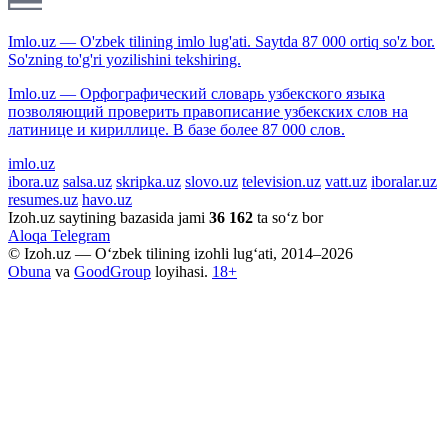
Imlo.uz — O'zbek tilining imlo lug'ati. Saytda 87 000 ortiq so'z bor.
So'zning to'g'ri yozilishini tekshiring.
Imlo.uz — Орфографический словарь узбекского языка
позволяющий проверить правописание узбекских слов на
латинице и кириллице. В базе более 87 000 слов.
imlo.uz
ibora.uz
salsa.uz
skripka.uz
slovo.uz
television.uz
vatt.uz
iboralar.uz
resumes.uz
havo.uz
Izoh.uz saytining bazasida jami
36 162
ta so‘z bor
Aloqa
Telegram
© Izoh.uz — O‘zbek tilining izohli lug‘ati, 2014–2026
Obuna
va
GoodGroup
loyihasi.
18+