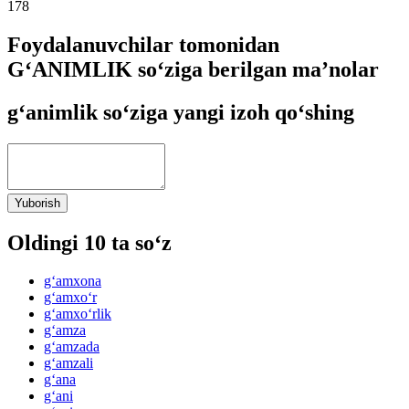
178
Foydalanuvchilar tomonidan
G‘ANIMLIK so‘ziga berilgan ma’nolar
g‘animlik so‘ziga yangi izoh qo‘shing
Yuborish
Oldingi 10 ta so‘z
g‘amxona
g‘amxo‘r
g‘amxo‘rlik
g‘amza
g‘amzada
g‘amzali
g‘ana
g‘ani