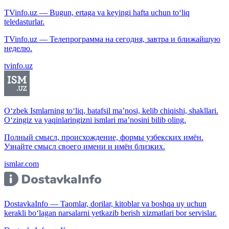
TVinfo.uz — Bugun, ertaga va keyingi hafta uchun to‘liq
teledasturlar.
TVinfo.uz — Телепрограмма на сегодня, завтра и ближайшую
неделю.
tvinfo.uz
O‘zbek Ismlarning to‘liq, batafsil ma’nosi, kelib chiqishi, shakllari.
O‘zingiz va yaqinlaringizni ismlari ma’nosini bilib oling.
Полный смысл, происхождение, формы узбекских имён.
Узнайте смысл своего имени и имён близких.
ismlar.com
DostavkaInfo — Taomlar, dorilar, kitoblar va boshqa uy uchun
kerakli bo‘lagan narsalarni yetkazib berish xizmatlari bor servislar.