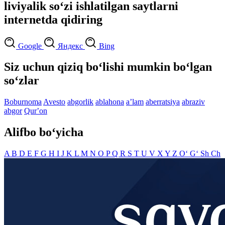
liviyalik so‘zi ishlatilgan saytlarni
internetda qidiring
Google
Яндекс
Bing
Siz uchun qiziq bo‘lishi mumkin bo‘lgan
so‘zlar
Boburnoma
Avesto
abgorlik
ablahona
aʼlam
aberratsiya
abraziv
abgor
Qurʼon
Alifbo bo‘yicha
A
B
D
E
F
G
H
I
J
K
L
M
N
O
P
Q
R
S
T
U
V
X
Y
Z
O‘
G‘
Sh
Ch