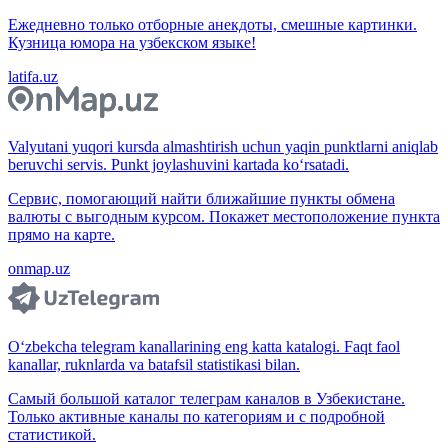
Ежедневно только отборные анекдоты, смешные картинки.
Кузница юмора на узбекском языке!
latifa.uz
Valyutani yuqori kursda almashtirish uchun yaqin punktlarni aniqlab
beruvchi servis. Punkt joylashuvini kartada ko‘rsatadi.
Сервис, помогающий найти ближайшие пункты обмена
валюты с выгодным курсом. Покажет местоположение пункта
прямо на карте.
onmap.uz
O‘zbekcha telegram kanallarining eng katta katalogi. Faqt faol
kanallar, ruknlarda va batafsil statistikasi bilan.
Самый большой каталог телеграм каналов в Узбекистане.
Только активные каналы по категориям и с подробной
статистикой.