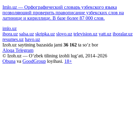
Imlo.uz — Орфографический словарь узбекского языка
позволяющий проверить правописание узбекских слов на
латинице и кириллице. В базе более 87 000 слов.
imlo.uz
ibora.uz
salsa.uz
skripka.uz
slovo.uz
television.uz
vatt.uz
iboralar.uz
resumes.uz
havo.uz
Izoh.uz saytining bazasida jami
36 162
ta so‘z bor
Aloqa
Telegram
© Izoh.uz — O‘zbek tilining izohli lug‘ati, 2014–2026
Obuna
va
GoodGroup
loyihasi.
18+