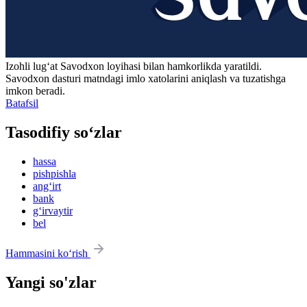
Izohli lugʻat
Savodxon
loyihasi bilan hamkorlikda yaratildi.
Savodxon dasturi matndagi imlo xatolarini aniqlash va tuzatishga
imkon beradi.
Batafsil
Tasodifiy so‘zlar
hassa
pishpishla
ang‘irt
bank
g‘irvaytir
bel
Hammasini ko‘rish
Yangi so'zlar