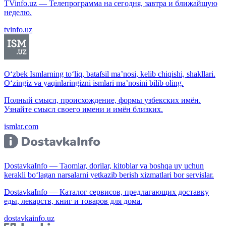
TVinfo.uz — Телепрограмма на сегодня, завтра и ближайшую
неделю.
tvinfo.uz
O‘zbek Ismlarning to‘liq, batafsil ma’nosi, kelib chiqishi, shakllari.
O‘zingiz va yaqinlaringizni ismlari ma’nosini bilib oling.
Полный смысл, происхождение, формы узбекских имён.
Узнайте смысл своего имени и имён близких.
ismlar.com
DostavkaInfo — Taomlar, dorilar, kitoblar va boshqa uy uchun
kerakli bo‘lagan narsalarni yetkazib berish xizmatlari bor servislar.
DostavkaInfo — Каталог сервисов, предлагающих доставку
еды, лекарств, книг и товаров для дома.
dostavkainfo.uz