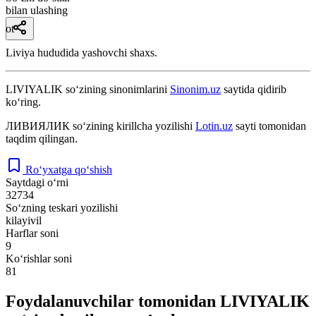
bilan ulashing
ot
Liviya hududida yashovchi shaxs.
LIVIYALIK
so‘zining sinonimlarini
Sinonim.uz
saytida qidirib
ko‘ring.
ЛИВИЯЛИК
so‘zining kirillcha yozilishi
Lotin.uz
sayti tomonidan
taqdim qilingan.
Ro‘yxatga qo‘shish
Saytdagi o‘rni
32734
So‘zning teskari yozilishi
kilayivil
Harflar soni
9
Ko‘rishlar soni
81
Foydalanuvchilar tomonidan LIVIYALIK