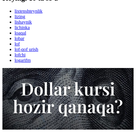
lixtenshteynlik
lizing
lishaynik
lichinka
loaqal
lobar
lof
lof-qof urish
lofchi
logarifm