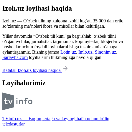
Izoh.uz loyihasi haqida
Izoh.uz — O‘zbek tilining xalqona izohli lug‘ati 35 000 dan ortiq
so‘zlarning ma’nolari ibora va misollar bilan keltirilgan.
Yillar davomida “O‘zbek tili kuni”ga bag‘ishlab, o‘zbek tilini
o‘rganuvchilar, jurnalistlar, tarjimonlar, kopirayterlar, blogerlar va
boshqalar uchun foydali loyihalarni ishga tushirishni an’anaga
aylantirganmiz. Bizning jamoa
Lotin.uz
,
Imlo.uz
,
Sinonim.uz
,
Sarlavha.com
loyihalarini hukmingizga havola qilgan.
Batafsil Izoh.uz loyihasi haqida
Loyihalarimiz
TVinfo.uz — Bugun, ertaga va keyingi hafta uchun to‘liq
teledasturlar.