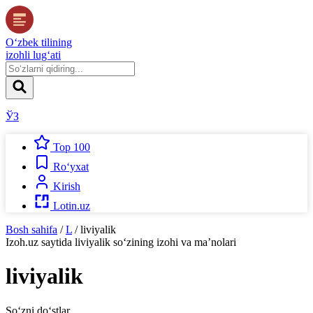
O‘zbek tilining
izohli lug‘ati
ЎЗ
Top 100
Ro‘yxat
Kirish
Lotin.uz
Bosh sahifa
/
L
/
liviyalik
Izoh.uz
saytida
liviyalik
so‘zining izohi va ma’nolari
liviyalik
So‘zni do‘stlar