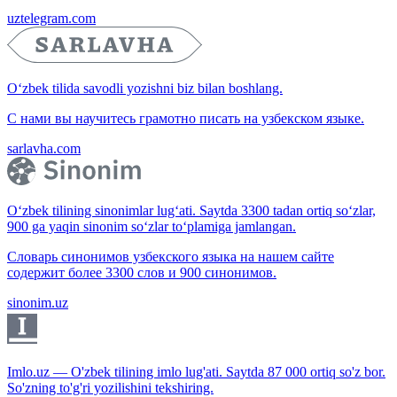
uztelegram.com
O‘zbek tilida savodli yozishni biz bilan boshlang.
С нами вы научитесь грамотно писать на узбекском языке.
sarlavha.com
O‘zbek tilining sinonimlar lug‘ati. Saytda 3300 tadan ortiq so‘zlar,
900 ga yaqin sinonim so‘zlar to‘plamiga jamlangan.
Словарь синонимов узбекского языка на нашем сайте
содержит более 3300 слов и 900 синонимов.
sinonim.uz
Imlo.uz — O'zbek tilining imlo lug'ati. Saytda 87 000 ortiq so'z bor.
So'zning to'g'ri yozilishini tekshiring.