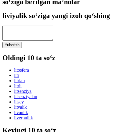
so‘ziga berilgan ma’nolar
liviyalik so‘ziga yangi izoh qo‘shing
Yuborish
Oldingi 10 ta so‘z
litosfera
litr
litrlab
litrli
litsenziya
litsenziyalan
litsey
litvalik
livanlik
liverpullik
Keyingi 10 ta so‘z