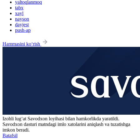
yaltoqlanmoq
tabx
xayl
nayson
dayjest
push-ap
Hammasini ko‘rish
Izohli lugʻat
Savodxon
loyihasi bilan hamkorlikda yaratildi.
Savodxon dasturi matndagi imlo xatolarini aniqlash va tuzatishga
imkon beradi.
Batafsil