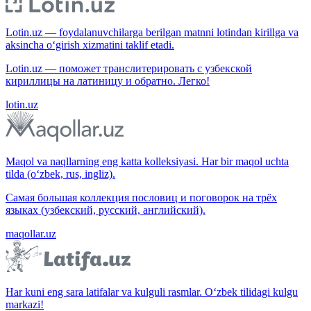
Lotin.uz — foydalanuvchilarga berilgan matnni lotindan kirillga va
aksincha o‘girish xizmatini taklif etadi.
Lotin.uz — поможет транслитерировать с узбекской
кириллицы на латиницу и обратно. Легко!
lotin.uz
Maqol va naqllarning eng katta kolleksiyasi. Har bir maqol uchta
tilda (o‘zbek, rus, ingliz).
Самая большая коллекция пословиц и поговорок на трёх
языках (узбекский, русский, английский).
maqollar.uz
Har kuni eng sara latifalar va kulguli rasmlar. O‘zbek tilidagi kulgu
markazi!